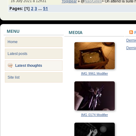
16 July 2021 à 12h31
YogiBear
»
@
Nao/Gilles
> On attend la suite 
Pages: [
1
]
2
3
...
51
MENU
MEDIA
Derni
Home
Derni
Latest posts
Latest thoughts
IMG 9961 Modifier
Site list
IMG 0174 Modifier