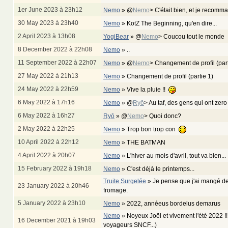
1er June 2023 à 23h12
Nemo
»
@
Nemo
> C'était bien, et je recom
30 May 2023 à 23h40
Nemo
»
KotZ The Beginning, qu'en dire...
2 April 2023 à 13h08
YogiBear
»
@
Nemo
> Coucou tout le monde
8 December 2022 à 22h08
Nemo
»
..
11 September 2022 à 22h07
Nemo
»
@
Nemo
> Changement de profil (par
27 May 2022 à 21h13
Nemo
»
Changement de profil (partie 1)
24 May 2022 à 22h59
Nemo
»
Vive la pluie !!
6 May 2022 à 17h16
Nemo
»
@
Ryō
> Au taf, des gens qui ont zero
6 May 2022 à 16h27
Ryō
»
@
Nemo
> Quoi donc?
2 May 2022 à 22h25
Nemo
»
Trop bon trop con
10 April 2022 à 22h12
Nemo
»
THE BATMAN
4 April 2022 à 20h07
Nemo
»
L'hiver au mois d'avril, tout va bien...
15 February 2022 à 19h18
Nemo
»
C'est déjà le printemps...
Truite Surgelée
»
Je pense que j'ai mangé de
23 January 2022 à 20h46
fromage.
5 January 2022 à 23h10
Nemo
»
2022, annéeus bordelus demarus
Nemo
»
Noyeux Joël et vivement l'été 2022 !
16 December 2021 à 19h03
voyageurs SNCF...)