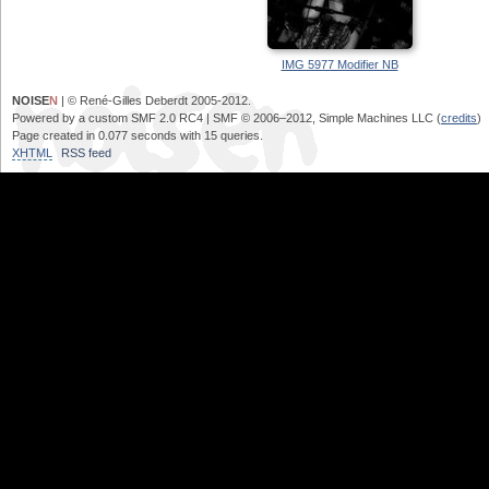
IMG 5977 Modifier NB
NOISE
N
| © René-Gilles Deberdt 2005-2012.
Powered by a custom SMF 2.0 RC4 | SMF © 2006–2012, Simple Machines LLC (
credits
)
Page created in 0.077 seconds with 15 queries.
XHTML
RSS feed