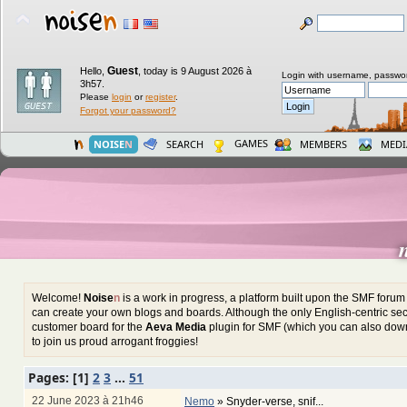
Guest
Hello,
,
today is 9 August 2026 à
Login with username, passwo
3h57.
Please
login
or
register
.
Forgot your password?
GAMES
NOISE
N
SEARCH
MEMBERS
MEDI
Welcome!
Noise
n
is a work in progress, a platform built upon the SMF foru
can create your own blogs and boards. Although the only English-centric sect
customer board for the
Aeva Media
plugin for SMF (which you can also down
to join us proud arrogant froggies!
Pages: [
1
]
2
3
...
51
22 June 2023 à 21h46
Nemo
»
Snyder-verse, snif...