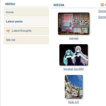
MENU
MEDIA
Derni
Home
Derni
Latest posts
Latest thoughts
manga3
Site list
Vocaloid Yuri AMV
Sicile 147