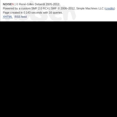
NOISE
N
| © René-Gilles Deberdt 2005-2012.
Powered by a custom SMF 2.0 RC4 | SMF © 2006–2012, Simple Machines LLC (
credits
)
Page created in 0.143 seconds with 16 queries.
XHTML
RSS feed