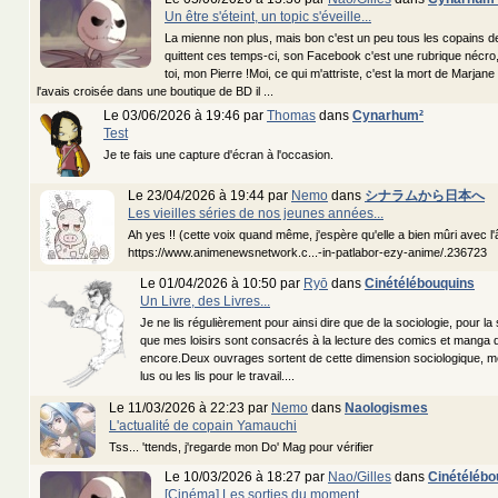
Un être s'éteint, un topic s'éveille...
La mienne non plus, mais bon c'est un peu tous les copains d
quittent ces temps-ci, son Facebook c'est une rubrique nécro,
toi, mon Pierre !Moi, ce qui m'attriste, c'est la mort de Marjane
l'avais croisée dans une boutique de BD il ...
Le 03/06/2026 à 19:46 par
Thomas
dans
Cynarhum²
Test
Je te fais une capture d'écran à l'occasion.
Le 23/04/2026 à 19:44 par
Nemo
dans
シナラムから日本へ
Les vieilles séries de nos jeunes années...
Ah yes !! (cette voix quand même, j'espère qu'elle a bien mûri avec l'
https://www.animenewsnetwork.c...-in-patlabor-ezy-anime/.236723
Le 01/04/2026 à 10:50 par
Ryō
dans
Cinétélébouquins
Un Livre, des Livres...
Je ne lis régulièrement pour ainsi dire que de la sociologie, pour la
que mes loisirs sont consacrés à la lecture des comics et manga q
encore.Deux ouvrages sortent de cette dimension sociologique, même
lus ou les lis pour le travail....
Le 11/03/2026 à 22:23 par
Nemo
dans
Naologismes
L'actualité de copain Yamauchi
Tss... 'ttends, j'regarde mon Do' Mag pour vérifier
Le 10/03/2026 à 18:27 par
Nao/Gilles
dans
Cinétélébo
[Cinéma] Les sorties du moment...