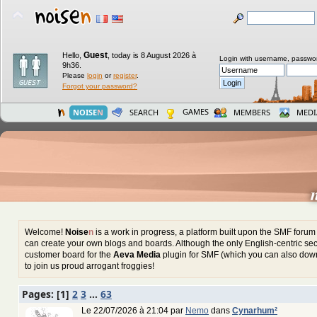
Guest
Hello,
,
today is 8 August 2026 à
Login with username, passwo
9h36.
Please
login
or
register
.
Forgot your password?
GAMES
NOISE
N
SEARCH
MEMBERS
MEDI
Welcome!
Noise
n
is a work in progress, a platform built upon the SMF foru
can create your own blogs and boards. Although the only English-centric sect
customer board for the
Aeva Media
plugin for SMF (which you can also down
to join us proud arrogant froggies!
Pages: [
1
]
2
3
...
63
Le 22/07/2026 à 21:04 par
Nemo
dans
Cynarhum²