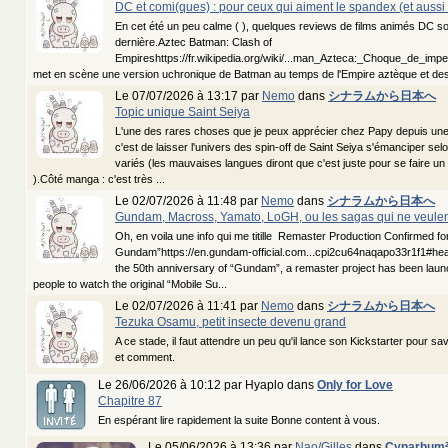
DC et comi(ques) : pour ceux qui aiment le spandex (et aussi
En cet été un peu calme ( ), quelques reviews de films animés DC sor
dernière.Aztec Batman: Clash of
Empireshttps://fr.wikipedia.org/wiki/...man_Azteca:_Choque_de_impe
met en scène une version uchronique de Batman au temps de l'Empire aztèque et des
Le 07/07/2026 à 13:17 par
Nemo
dans
シナラムから日本へ
Topic unique Saint Seiya
L'une des rares choses que je peux apprécier chez Papy depuis une
c'est de laisser l'univers des spin-off de Saint Seiya s'émanciper se
variés (les mauvaises langues diront que c'est juste pour se faire un
).Côté manga : c'est très ...
Le 02/07/2026 à 11:48 par
Nemo
dans
シナラムから日本へ
Gundam, Macross, Yamato, LoGH, ou les sagas qui ne veulen
Oh, en voila une info qui me titille Remaster Production Confirmed for
Gundam”https://en.gundam-official.com...cpi2cu64naqapo33r1f1#he
the 50th anniversary of “Gundam”, a remaster project has been laun
people to watch the original “Mobile Su...
Le 02/07/2026 à 11:41 par
Nemo
dans
シナラムから日本へ
Tezuka Osamu, petit insecte devenu grand
A ce stade, il faut attendre un peu qu'il lance son Kickstarter pour savo
et comment.
Le 26/06/2026 à 10:12 par Hyaplo dans
Only for Love
Chapitre 87
En espérant lire rapidement la suite Bonne content à vous.
Le 05/06/2026 à 13:36 par
Nao/Gilles
dans
Cynarhum