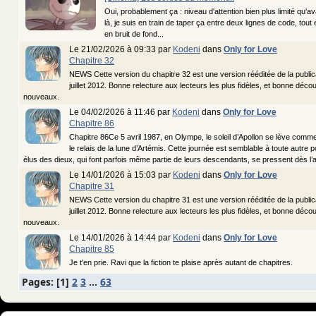
Oui, probablement ça : niveau d'attention bien plus limité qu'a
là, je suis en train de taper ça entre deux lignes de code, tou
en bruit de fond...
Le 21/02/2026 à 09:33 par
Kodeni
dans
Only for Love
Chapitre 32
NEWS Cette version du chapitre 32 est une version rééditée de la publica
juillet 2012. Bonne relecture aux lecteurs les plus fidèles, et bonne déco
nouveaux.
Le 04/02/2026 à 11:46 par
Kodeni
dans
Only for Love
Chapitre 86
Chapitre 86Ce 5 avril 1987, en Olympe, le soleil d’Apollon se lève comm
le relais de la lune d’Artémis. Cette journée est semblable à toute autre
élus des dieux, qui font parfois même partie de leurs descendants, se pressent dès l’au
Le 14/01/2026 à 15:03 par
Kodeni
dans
Only for Love
Chapitre 31
NEWS Cette version du chapitre 31 est une version rééditée de la publica
juillet 2012. Bonne relecture aux lecteurs les plus fidèles, et bonne déco
nouveaux.
Le 14/01/2026 à 14:44 par
Kodeni
dans
Only for Love
Chapitre 85
Je t'en prie. Ravi que la fiction te plaise après autant de chapitres.
Pages: [
1
]
2
3
...
63