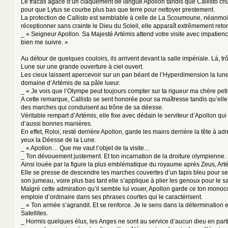
Le fracas agace d’un claquement de langue Apollon tandis que Callisto ch
pour que Lytus se courbe plus bas que terre pour nettoyer prestement.
La protection de Callisto est semblable à celle de La Scoumoune, néanmoi
réceptionner sans crainte le Dieu du Soleil, elle apparaît extrêmement retor
_ « Seigneur Apollon. Sa Majesté Artémis attend votre visite avec impatienc
bien me suivre. »
Au détour de quelques couloirs, ils arrivent devant la salle impériale. Là, t
Lune sur une grande ouverture à ciel ouvert.
Les cieux laissent apercevoir sur un pan béant de l’Hyperdimension la lune
domaine d’Artémis de sa pâle lueur.
_ « Je vois que l’Olympe peut toujours compter sur ta rigueur ma chère peti
A cette remarque, Callisto se sent honorée pour sa maîtresse tandis qu’ell
des marches qui conduisent au trône de sa déesse.
Véritable rempart d’Artémis, elle fixe avec dédain le serviteur d’Apollon qu
d’aussi bonnes manières.
En effet, Roloi, resté derrière Apollon, garde les mains derrière la tête à a
yeux la Déesse de la Lune.
_ « Apollon… Que me vaut l’objet de ta visite…
_ Ton dévouement justement. Et ton incarnation de la droiture olympienne.
Ainsi louée par la figure la plus emblématique du royaume après Zeus, Artém
Elle se presse de descendre les marches couvertes d’un tapis bleu pour se
son jumeau, voire plus bas tant elle s’applique à plier les genoux pour le sa
Malgré cette admiration qu’il semble lui vouer, Apollon garde ce ton monoco
emploie d’ordinaire dans ses phrases courtes qui le caractérisent.
_ « Ton armée s’agrandit. Et se renforce. Je le sens dans la détermination 
Satellites.
_ Hormis quelques élus, les Anges ne sont au service d’aucun dieu en particu