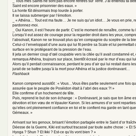
_ Tous mes Saints ne sont pas encore rentrés sur Terre. J’ai entendu ta dé
Saint est encore prisonnier des eaux. »
La honte fût désormais trop lourde à porter.
Il se laissa submerger par l’émotion.
_ « Athéna… Tout est ma faute… Je ne suis qu’un idiot… Je vous en prie, re
pardonnez-moi.
_ Oui Kanon, il est l’heure de partir. C’est le moment de renaître, comme tu
Lorsqu’il eut assez de courage pour la regarder droit dans les yeux, compr
l’absolvait, Kanon ne se trouvait plus qu’en compagnie du sceptre de la bie
Celui-ci l’enveloppait d’une aura qui lui fit perdre sa Scale et lui permettait
surface en le protégeant de la pression de l’eau.
Il jeta un dernier coup d’œil coupable vers la citée qu’il avait condamné et,
remarqua Athéna, toujours sur place, bientôt écrasé par le mur d’eau qui lui 
Alors qu’il perdait connaissance, perdant le peu d’air qui lui restait dans le
jurait de se battre jusqu’à la mort pour Athéna et la justice dorénavant…
Flashback
Kanon comprend aussitôt : « Vous…Vous êtes partie seulement une fois qu
assurée que le peuple de Poséidon était à l’abri des eaux ?! »
Elle confirme d’un hochement de tête.
Puis, reprend le but de son échange : « Dorénavant, je sais que ton âme est
dévotion et ton vœu de m’épauler Kanon. Si les armures d’or sont reparties
qu’elles ont pleinement confiance en toi et te confient ma garde en tant q
Gémeaux. »
Arrivant sur les genoux, brisant l’émotion partagée entre le Saint d’or fraî
Déesse de la Guerre, Kiki est surtout tracassé par toute autre chose : « Et 
Hyoga ? Shun ? Et Ikki ? Est-ce qu’ils vont bien ? »