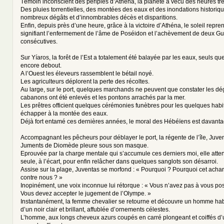
Témoin inconscient des périples d’Athéna, la planète a vécu des heures trè
Des pluies torrentielles, des montées des eaux et des inondations historiq
nombreux dégâts et d’innombrables décès et disparitions.
Enfin, depuis près d’une heure, grâce à la victoire d’Athéna, le soleil repren
signifiant l’enfermement de l’âme de Poséidon et l’achèvement de deux Gu
consécutives.
Sur Yíaros, la forêt de l’Est a totalement été balayée par les eaux, seuls q
encore debout.
A l’Ouest les éleveurs rassemblent le bétail noyé.
Les agriculteurs déplorent la perte des récoltes.
Au large, sur le port, quelques marchands ne peuvent que constater les dé
cabanons ont été enlevés et les pontons arrachés par la mer.
Les prêtres officient quelques cérémonies funèbres pour les quelques habit
échapper à la montée des eaux.
Déjà fort entamé ces dernières années, le moral des Hébéïens est davant
Accompagnant les pêcheurs pour déblayer le port, la régente de l’île, Juve
Juments de Diomède pleure sous son masque.
Eprouvée par la charge mentale qui s’accumule ces derniers moi, elle atte
seule, à l’écart, pour enfin relâcher dans quelques sanglots son désarroi.
Assise sur la plage, Juventas se morfond : « Pourquoi ? Pourquoi cet ach
contre nous ? »
Inopinément, une voix inconnue lui rétorque : « Vous n’avez pas à vous pos
Vous devez accepter le jugement de l’Olympe. »
Instantanément, la femme chevalier se retourne et découvre un homme hab
d’un noir clair et brillant, affublée d’ornements célestes.
L’homme, aux longs cheveux azurs coupés en carré plongeant et coiffés d