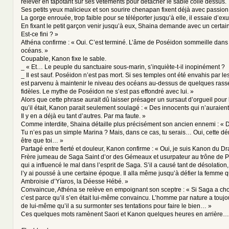
relever en tapotant sur ses vêtements pour détacher le sable collé dessus.
Ses petits yeux malicieux et son sourire chenapan fixent déjà avec passion
La gorge enrouée, trop faible pour se téléporter jusqu’à elle, il essaie d’exul
En fixant le petit garçon venir jusqu’à eux, Shaina demande avec un certai
Est-ce fini ? »
Athéna confirme : « Oui. C’est terminé. L’âme de Poséidon sommeille dans
océans. »
Coupable, Kanon fixe le sable.
_ « Et… Le peuple du sanctuaire sous-marin, s’inquiète-t-il inopinément ?
_ Il est sauf. Poséidon n’est pas mort. Si ses temples ont été envahis par 
est parvenu à maintenir le niveau des océans au-dessus de quelques ras
fidèles. Le mythe de Poséidon ne s’est pas effondré avec lui. »
Alors que cette phrase aurait dû laisser présager un sursaut d’orgueil pou
qu’il était, Kanon parait seulement soulagé : « Des innocents qui n’auraient
Il y en a déjà eu tant d’autres. Par ma faute. »
Comme interdite, Shaina détaille plus précisément son ancien ennemi : « D
Tu n’es pas un simple Marina ? Mais, dans ce cas, tu serais… Oui, cette d
être que toi… »
Partagé entre fierté et douleur, Kanon confirme : « Oui, je suis Kanon du D
Frère jumeau de Saga Saint d’or des Gémeaux et usurpateur au trône de Po
qui a influencé le mal dans l’esprit de Saga. S’il a causé tant de désolation,
l’y ai poussé à une certaine époque. Il alla même jusqu’à défier la femme 
Ambroisie d’Yíaros, la Déesse Hébé. »
Convaincue, Athéna se relève en empoignant son sceptre : « Si Saga a choi
c’est parce qu’il s’en était lui-même convaincu. L’homme par nature a toujou
de lui-même qu’il a su surmonter ses tentations pour faire le bien… »
Ces quelques mots ramènent Saori et Kanon quelques heures en arrière…