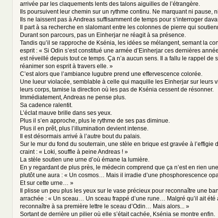
arrivée par les claquements lents des talons aiguilles de l’étrangère.
Ils poursuivent leur chemin sur un rythme continu. Ne marquant ni pause, ni
Ils ne laissent pas à Andreas suffisamment de temps pour s’interroger dava
Il part à sa recherche en slalomant entre les colonnes de pierre qui soutienn
Durant son parcours, pas un Einherjar ne réagit à sa présence.
Tandis qu’il se rapproche de Ksénia, les idées se mélangent, semant la co
esprit : « Si Odin s’est constitué une armée d’Einherjar ces dernières années
est réveillé depuis tout ce temps. Ça n’a aucun sens. Il a fallu le rappel d
réanimer son esprit à travers elle. »
C’est alors que l’ambiance lugubre prend une effervescence colorée.
Une lueur violacée, semblable à celle qui maquille les Einherjar sur leurs v
leurs corps, tamise la direction où les pas de Ksénia cessent de résonner.
Immédiatement, Andreas ne pense plus.
Sa cadence ralentit.
L’éclat mauve brille dans ses yeux.
Plus il s’en approche, plus le rythme de ses pas diminue.
Plus il en prêt, plus l’illumination devient intense.
Il est désormais arrivé à l’autre bout du palais.
Sur le mur du fond du souterrain, une stèle en brique est gravée à l’effigie 
craint : « Loki, souffle à peine Andreas ! »
La stèle soutien une urne d’où émane la lumière.
En y regardant de plus près, le médecin comprend que ça n’est en rien une
plutôt une aura : « Un cosmos… Mais il irradie d’une phosphorescence 
Et sur cette urne… »
Il plisse un peu plus les yeux sur le vase précieux pour reconnaître une ba
arrachée : « Un sceau… Un sceau frappé d’une rune… Malgré qu’il ait ét
reconnaître à sa première lettre le sceau d’Odin… Mais alors... »
Sortant de derrière un pilier où elle s’était cachée, Ksénia se montre enfin.