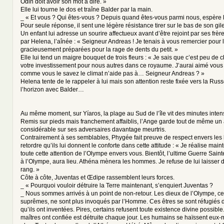
Odin doit avoir son mot à dire. »
Elle lui tourne le dos et traîne Balder par la main.
_ « Et vous ? Qui êtes-vous ? Depuis quand êtes-vous parmi nous, espère l
Pour seule réponse, il sent une légère résistance tirer sur le bas de son gile
Un enfant lui adresse un sourire affectueux avant d’être rejoint par ses frè
par Helena, l’aînée : « Seigneur Andreas ! Je tenais à vous remercier pour 
gracieusement préparées pour la rage de dents du petit. »
Elle lui tend un maigre bouquet de trois fleurs : « Je sais que c’est peu de
votre investissement pour nous autres dans ce royaume. J’aurai aimé vous o
comme vous le savez le climat n’aide pas à… Seigneur Andreas ? »
Helena tente de le rappeler à lui mais son attention reste fixée vers la Rus
l’horizon avec Balder…
Au même moment, sur Yíaros, la plage au Sud de l’île vit des minutes inten
Remis sur pieds mais franchement affaiblis, l’Ange garde tout de même un
considérable sur ses adversaires davantage meurtris.
Contrairement à ses semblables, Phygée fait preuve de respect envers les h
retordre qu’ils lui donnent le conforte dans cette attitude : « Je réalise main
toute cette attention de l’Olympe envers vous. Bientôt, l’ultime Guerre Saint
à l’Olympe, aura lieu. Athéna mènera les hommes. Je refuse de lui laisser d
rang. »
Côte à côte, Juventas et Œdipe rassemblent leurs forces.
_ « Pourquoi vouloir détruire la Terre maintenant, s’enquiert Juventas ?
_ Nous sommes arrivés à un point de non-retour. Les dieux de l’Olympe, ces
suprêmes, ne sont plus invoqués par l’Homme. Ces êtres se sont réfugiés
qu’ils ont inventées. Pires, certains refusent toute existence divine possibl
maîtres ont confiée est détruite chaque jour. Les humains se haïssent eux