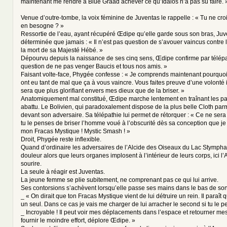
maintenant me rendre à Blue Graad achever ce qu’Idaios n’a pas su faire. 
Venue d’outre-tombe, la voix féminine de Juventas le rappelle : « Tu ne crois
en besogne ? »
Ressortie de l’eau, ayant récupéré Œdipe qu’elle garde sous son bras, Juv
déterminée que jamais : « Il n’est pas question de s’avouer vaincus contre
la mort de sa Majesté Hébé. »
Dépourvu depuis la naissance de ses cinq sens, Œdipe confirme par télépa
question de ne pas venger Baucis et tous nos amis. »
Faisant volte-face, Phygée confesse : « Je comprends maintenant pourquoi 
ont eu tant de mal que ça à vous vaincre. Vous faites preuve d’une volonté
sera que plus glorifiant envers mes dieux que de la briser. »
Anatomiquement mal constitué, Œdipe marche lentement en traînant les pat
abattu. Le Bolivien, qui paradoxalement dispose de la plus belle Cloth parm
devant son adversaire. Sa télépathie lui permet de rétorquer : « Ce ne sera
tu le penses de briser l’homme voué à l’obscurité dès sa conception que je 
mon Fracas Mystique ! Mystic Smash ! »
Droit, Phygée reste inflexible.
Quand d’ordinaire les adversaires de l’Alcide des Oiseaux du Lac Stympha
douleur alors que leurs organes implosent à l’intérieur de leurs corps, ici 
sourire.
La seule à réagir est Juventas.
La jeune femme se plie subitement, ne comprenant pas ce qui lui arrive.
Ses contorsions s’achèvent lorsqu’elle passe ses mains dans le bas de so
_ « On dirait que ton Fracas Mystique vient de lui détruire un rein. Il paraît 
un seul. Dans ce cas je vais me charger de lui arracher le second si tu le p
_ Incroyable ! Il peut voir mes déplacements dans l’espace et retourner m
fournir le moindre effort, déplore Œdipe. »