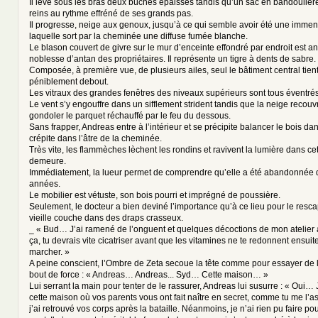
Il lève sous les bras deux bûches épaisses tandis qu’un sac en bandoulière
reins au rythme effréné de ses grands pas.
Il progresse, neige aux genoux, jusqu’à ce qui semble avoir été une immen
laquelle sort par la cheminée une diffuse fumée blanche.
Le blason couvert de givre sur le mur d’enceinte effondré par endroit est a
noblesse d’antan des propriétaires. Il représente un tigre à dents de sabre.
Composée, à première vue, de plusieurs ailes, seul le bâtiment central tien
péniblement debout.
Les vitraux des grandes fenêtres des niveaux supérieurs sont tous éventrés
Le vent s’y engouffre dans un sifflement strident tandis que la neige recouvre
gondoler le parquet réchauffé par le feu du dessous.
Sans frapper, Andreas entre à l’intérieur et se précipite balancer le bois dan
crépite dans l’âtre de la cheminée.
Très vite, les flammèches lèchent les rondins et ravivent la lumière dans c
demeure.
Immédiatement, la lueur permet de comprendre qu’elle a été abandonnée 
années.
Le mobilier est vétuste, son bois pourri et imprégné de poussière.
Seulement, le docteur a bien deviné l’importance qu’à ce lieu pour le resc
vieille couche dans des draps crasseux.
_ « Bud… J’ai ramené de l’onguent et quelques décoctions de mon atelier 
ça, tu devrais vite cicatriser avant que les vitamines ne te redonnent ensuite
marcher. »
A peine conscient, l’Ombre de Zeta secoue la tête comme pour essayer de lut
bout de force : « Andreas… Andreas... Syd… Cette maison… »
Lui serrant la main pour tenter de le rassurer, Andreas lui susurre : « Oui… 
cette maison où vos parents vous ont fait naître en secret, comme tu me l
j’ai retrouvé vos corps après la bataille. Néanmoins, je n’ai rien pu faire pour