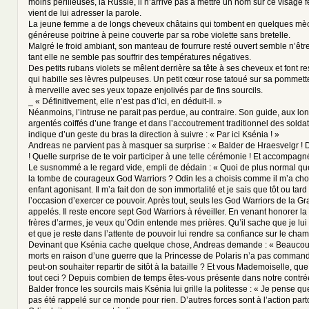
moins périlleuses, la Russie, il n’arrive pas à mettre un nom sur ce visage 
vient de lui adresser la parole.
La jeune femme a de longs cheveux châtains qui tombent en quelques mè
généreuse poitrine à peine couverte par sa robe violette sans bretelle.
Malgré le froid ambiant, son manteau de fourrure resté ouvert semble n’êtr
tant elle ne semble pas souffrir des températures négatives.
Des petits rubans violets se mêlent derrière sa tête à ses cheveux et font re
qui habille ses lèvres pulpeuses. Un petit cœur rose tatoué sur sa pommet
à merveille avec ses yeux topaze enjolivés par de fins sourcils.
_ « Définitivement, elle n’est pas d’ici, en déduit-il. »
Néanmoins, l’intruse ne parait pas perdue, au contraire. Son guide, aux l
argentés coiffés d’une frange et dans l’accoutrement traditionnel des solda
indique d’un geste du bras la direction à suivre : « Par ici Ksénia ! »
Andreas ne parvient pas à masquer sa surprise : « Balder de Hraesvelgr ! Dit
! Quelle surprise de te voir participer à une telle cérémonie ! Et accompagné
Le susnommé a le regard vide, empli de dédain : « Quoi de plus normal que
la tombe de courageux God Warriors ? Odin les a choisis comme il m’a chois
enfant agonisant. Il m’a fait don de son immortalité et je sais que tôt ou tar
l’occasion d’exercer ce pouvoir. Après tout, seuls les God Warriors de la G
appelés. Il reste encore sept God Warriors à réveiller. En venant honorer 
frères d’armes, je veux qu’Odin entende mes prières. Qu’il sache que je lui
et que je reste dans l’attente de pouvoir lui rendre sa confiance sur le cham
Devinant que Ksénia cache quelque chose, Andreas demande : « Beaucou
morts en raison d’une guerre que la Princesse de Polaris n’a pas comman
peut-on souhaiter repartir de sitôt à la bataille ? Et vous Mademoiselle, q
tout ceci ? Depuis combien de temps êtes-vous présente dans notre contré
Balder fronce les sourcils mais Ksénia lui grille la politesse : « Je pense qu
pas été rappelé sur ce monde pour rien. D’autres forces sont à l’action par