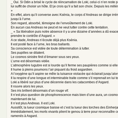
_ Oui. Si Odin a brisé le cycle de réincarnation de Loki, celui-ci n’en reste 
lui suffit de choisir un hôte. Et je crois qu’il a fait son choix. Depuis les mil
»
En effet, alors qu’il converse avec Ksénia, le corps d’Andreas se dirige ir
jusqu’à l’urne.
Son regard, absorbé, témoigne de l’envoûtement de Loki.
En aucun cas Andreas ne peut et ne veut lutter contre cette tentation.
_ « Sa libération puis notre absence il y a une dizaine d’années a dû exac
prendre le contrôle d’Asgard. »
A ce stade, Andreas n’écoute déjà plus Ksénia.
Il est posté face à l’urne, les bras ballants.
Sa conscience est vidée de toute détermination à lutter.
Ses pupilles se dilatent.
Le cosmos sinistre finit d’émaner sous ses yeux.
L’urne est désormais vidée.
L’atmosphère lugubre est si lourde qu’il ferme ses paupières comme si elle 
Il hume à pleins poumons l’air piquant du froid asgardien.
A l’oxygène qu’il aspire se mêle la luisance violacée qui éclairait jusqu’alor
Il la respire d’une longue et interminable traite comme s’il reprenait en lui 
Loki a libéré sur plus d’une décennie dans les catacombes d’Asgard.
Il rouvre alors les yeux.
Ses iris brillent désormais d’un rouge vif.
Il n’est plus question de phosphorescence mais bien d’une aura, un cosm
maintenant de lui.
Il n’est plus Andreas. Il est Loki.
Aussitôt, la lueur cosmique baisse et c’est la lueur des torches des Einherjar
Immédiatement, les morts vivants plient le genou à terre pour reconnaître ce
ramenés à Asgard.