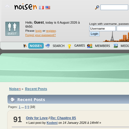
Guest
Hello,
,
today is 6 August 2026 à
Login with username, passwo
6h50.
Please
login
or
register
.
Forgot your password?
GAMES
NOISE
N
SEARCH
MEMBERS
MEDI
Noise
n
Recent Posts
»
Recent Posts
Pages:
1
...
8
9
[
10
]
91
Only for Love
/
Re: Chapitre 85
« Last post by
Kodeni
on
14 January 2026 à 14h44
»