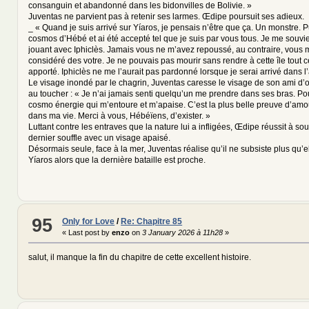
consanguin et abandonné dans les bidonvilles de Bolivie. »
Juventas ne parvient pas à retenir ses larmes. Œdipe poursuit ses adieux.
_ « Quand je suis arrivé sur Yíaros, je pensais n’être que ça. Un monstre. Pu
cosmos d’Hébé et ai été accepté tel que je suis par vous tous. Je me souvie
jouant avec Iphiclès. Jamais vous ne m’avez repoussé, au contraire, vous 
considéré des votre. Je ne pouvais pas mourir sans rendre à cette île tout c
apporté. Iphiclès ne me l’aurait pas pardonné lorsque je serai arrivé dans l
Le visage inondé par le chagrin, Juventas caresse le visage de son ami d’o
au toucher : « Je n’ai jamais senti quelqu’un me prendre dans ses bras. Pou
cosmo énergie qui m’entoure et m’apaise. C’est la plus belle preuve d’amou
dans ma vie. Merci à vous, Hébéïens, d’exister. »
Luttant contre les entraves que la nature lui a infligées, Œdipe réussit à so
dernier souffle avec un visage apaisé.
Désormais seule, face à la mer, Juventas réalise qu’il ne subsiste plus qu’el
Yíaros alors que la dernière bataille est proche.
95
Only for Love
/
Re: Chapitre 85
« Last post by
enzo
on
3 January 2026 à 11h28
»
salut, il manque la fin du chapitre de cette excellent histoire.