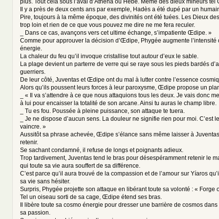
plus. Tout cela sous l’aval d’Athéna ou Hébé. Même des dieux mineurs tel 
Il y a près de deux cents ans par exemple, Hadès a été dupé par un humai
Pire, toujours à la même époque, des divinités ont été tuées. Les Dieux d
trop loin et rien de ce que vous pouvez me dire ne me fera reculer.
_ Dans ce cas, avançons vers cet ultime échange, s’impatiente Œdipe. »
Comme pour approuver la décision d’Œdipe, Phygée augmente l’intensité
énergie.
La chaleur du feu qu’il invoque cristallise tout autour d’eux le sable.
La plage devient un parterre de verre qui se raye sous les pieds bardés d’a
guerriers.
De leur côté, Juventas et Œdipe ont du mal à lutter contre l’essence cosmi
Alors qu’ils poussent leurs forces à leur paroxysme, Œdipe propose un pla
_ « Il va s’attendre à ce que nous attaquions tous les deux. Je vais donc m
à lui pour encaisser la totalité de son arcane. Ainsi tu auras le champ libre.
_ Tu es fou. Poussée à pleine puissance, son attaque te tuera.
_ Je ne dispose d’aucun sens. La douleur ne signifie rien pour moi. C’est l
vaincre. »
Aussitôt sa phrase achevée, Œdipe s’élance sans même laisser à Juventas
retenir.
Se sachant condamné, il refuse de longs et poignants adieux.
Trop tardivement, Juventas tend le bras pour désespéramment retenir le
qui toute sa vie aura souffert de sa différence.
C’est parce qu’il aura trouvé de la compassion et de l’amour sur Yíaros qu’i
sa vie sans hésiter.
Surpris, Phygée projette son attaque en libérant toute sa volonté : « Forge of
Tel un oiseau sorti de sa cage, Œdipe étend ses bras.
Il libère toute sa cosmo énergie pour dresser une barrière de cosmos dans l
sa passion.