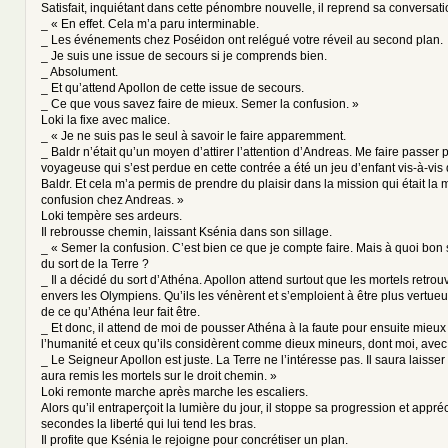
Satisfait, inquiétant dans cette pénombre nouvelle, il reprend sa conversat
_ « En effet. Cela m’a paru interminable.
_ Les événements chez Poséidon ont relégué votre réveil au second plan.
_ Je suis une issue de secours si je comprends bien.
_ Absolument.
_ Et qu’attend Apollon de cette issue de secours.
_ Ce que vous savez faire de mieux. Semer la confusion. »
Loki la fixe avec malice.
_ « Je ne suis pas le seul à savoir le faire apparemment.
_ Baldr n’était qu’un moyen d’attirer l’attention d’Andreas. Me faire passer
voyageuse qui s’est perdue en cette contrée a été un jeu d’enfant vis-à-vi
Baldr. Et cela m’a permis de prendre du plaisir dans la mission qui était la
confusion chez Andreas. »
Loki tempère ses ardeurs.
Il rebrousse chemin, laissant Ksénia dans son sillage.
_ « Semer la confusion. C’est bien ce que je compte faire. Mais à quoi bon 
du sort de la Terre ?
_ Il a décidé du sort d’Athéna. Apollon attend surtout que les mortels retrouv
envers les Olympiens. Qu’ils les vénèrent et s’emploient à être plus vertueux
de ce qu’Athéna leur fait être.
_ Et donc, il attend de moi de pousser Athéna à la faute pour ensuite mieux
l’humanité et ceux qu’ils considèrent comme dieux mineurs, dont moi, avec
_ Le Seigneur Apollon est juste. La Terre ne l’intéresse pas. Il saura laisser 
aura remis les mortels sur le droit chemin. »
Loki remonte marche après marche les escaliers.
Alors qu’il entraperçoit la lumière du jour, il stoppe sa progression et appr
secondes la liberté qui lui tend les bras.
Il profite que Ksénia le rejoigne pour concrétiser un plan.