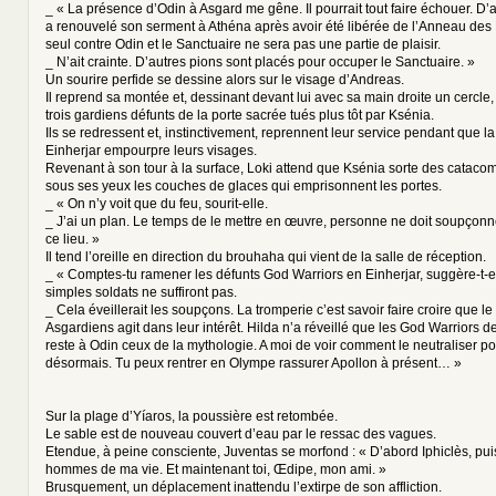
_ « La présence d’Odin à Asgard me gêne. Il pourrait tout faire échouer. D’
a renouvelé son serment à Athéna après avoir été libérée de l’Anneau des 
seul contre Odin et le Sanctuaire ne sera pas une partie de plaisir.
_ N’ait crainte. D’autres pions sont placés pour occuper le Sanctuaire. »
Un sourire perfide se dessine alors sur le visage d’Andreas.
Il reprend sa montée et, dessinant devant lui avec sa main droite un cercle,
trois gardiens défunts de la porte sacrée tués plus tôt par Ksénia.
Ils se redressent et, instinctivement, reprennent leur service pendant que 
Einherjar empourpre leurs visages.
Revenant à son tour à la surface, Loki attend que Ksénia sorte des cataco
sous ses yeux les couches de glaces qui emprisonnent les portes.
_ « On n’y voit que du feu, sourit-elle.
_ J’ai un plan. Le temps de le mettre en œuvre, personne ne doit soupçonn
ce lieu. »
Il tend l’oreille en direction du brouhaha qui vient de la salle de réception.
_ « Comptes-tu ramener les défunts God Warriors en Einherjar, suggère-t-el
simples soldats ne suffiront pas.
_ Cela éveillerait les soupçons. La tromperie c’est savoir faire croire que le
Asgardiens agit dans leur intérêt. Hilda n’a réveillé que les God Warriors de
reste à Odin ceux de la mythologie. A moi de voir comment le neutraliser p
désormais. Tu peux rentrer en Olympe rassurer Apollon à présent… »
Sur la plage d’Yíaros, la poussière est retombée.
Le sable est de nouveau couvert d’eau par le ressac des vagues.
Etendue, à peine consciente, Juventas se morfond : « D’abord Iphiclès, pui
hommes de ma vie. Et maintenant toi, Œdipe, mon ami. »
Brusquement, un déplacement inattendu l’extirpe de son affliction.