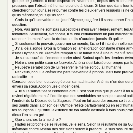
groupe de guerriers à notre disposition. Néanmoins, depuis des millénaires
pressens que l’obscénité humaine pullule à foison. Si bien que dans leur fo
chercheront un jour à se retourner contre les dieux envers lesquels ils ne cr
qu’ils méprisent, fous qu’ils sont.
_ Crois-tu qu’ils envahiront un jour l’Olympe, suggère-t-il sans donner l’int
question.
_ Non. Pas qu’ils ne sont pas susceptibles d’essayer. Heureusement, les A
tentatives. Seulement, avant cela, il faudra certainement un jour marcher su
ramener l’humanité vers la droiture qu’ils n’auraient jamais dû quitter.
_ Si seulement tu pouvais gouverner ce monde, lâche-t-il intentionnellemen
_ J’y ai déjà songé. D’où la formation et l’amélioration constante d’une a
d’une Olympe pure. Première rempart s’il le fallait face à une humanité soui
_ Je suis rassuré de t’entendre parler ainsi. Surtout après les derniers évé
_ Notre chère petite sœur se fourvoie. Athéna s’est laissée corrompre par
_ Peut-être serait-il bon de lui réserver le même sort qu’à l’humanité.
_ Par Zeus, non ! La châtier me parait devenir d’à propos. Mais faire preuv
radicalité… »
Conscient que bien qu’aveuglée par sa machination Artémis n’en demeur
envers sa sœur, Apollon use d’ingéniosité.
_ « Je suis satisfait de te l’entendre dire. C’est pour cela que je viens à toi 
revient régulièrement à l’oreille que nos semblables ne sont plus aussi pati
l’endroit de la Déesse de la Sagesse. Peut-on lui accorder encore ce titre.
ses Saints dans la prison de l’Olympe reflète parfaitement où en est l’human
tes soupçons. Et justifie l’existence de ton armée destinée à tous nous pro
dieux t’en saura gré.
_ Que cherches-tu à me dire ?
_ Hadès est proche de se réveiller. Je le sens. Selon la résultante de sa G
inévitable contre Athéna des décisions seront à prendre. Je suis rassuré de