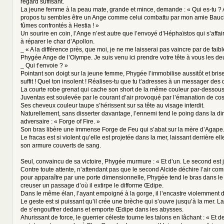
regard suffisant.
La jeune femme à la peau mate, grande et mince, demande : « Qui es-tu ? 
propos tu sembles être un Ange comme celui combattu par mon amie Bauc
fûmes confrontés à Hestia ! »
Un sourire en coin, l’Ange n’est autre que l’envoyé d’Héphaïstos qui s’affair
à réparer le char d’Apollon.
_ « A la différence près, que moi, je ne me laisserai pas vaincre par de faibl
Phygée Ange de l’Olympe. Je suis venu ici prendre votre tête à vous les deu
_ Qui t’envoie ? »
Pointant son doigt sur la jeune femme, Phygée l’immobilise aussitôt et bris
suffit ! Quel ton insolent ! Réalises-tu que tu t’adresses à un messager des 
La courte robe grenat qui cache son short de la même couleur par-dessous
Juventas est soulevée par le courant d’air provoqué par l’émanation de co
Ses cheveux couleur taupe s’hérissent sur sa tête au visage interdit.
Naturellement, sans disserter davantage, l’ennemi tend le poing dans la di
adversaire : « Forge of Fire. »
Son bras libère une immense Forge de Feu qui s’abat sur la mère d’Agape
Le fracas est si violent qu’elle est projetée dans la mer, laissant derrière 
son armure couverts de sang.
Seul, convaincu de sa victoire, Phygée murmure : « Et d’un. Le second est j
Contre toute attente, n’attendant pas que le second Alcide déchire l’air com
pour apparaître par une porte dimensionnelle, Phygée tend le bras dans le
creuser un passage d’où il extirpe le difforme Œdipe.
Dans le même élan, l’ayant empoigné à la gorge, il l’encastre violemment d
Le geste est si puissant qu’il crée une brèche qui s’ouvre jusqu’à la mer. La
de s’engouffrer dedans et emporte Œdipe dans les abysses.
Ahurissant de force, le guerrier céleste tourne les talons en lâchant : « Et d