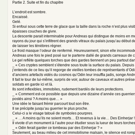
Partie 2. Suite et fin du chapitre
L’endroit est sombre.
Encaissé.
Gelé.
Si enfoui sous cette terre de glace que la taille dans la roche n’est plus visi
épaisses couches de givre.
La descente parait interminable pour Andreas qui distingue de moins en mo
rayons du jour qui s’infiltrent des grands vitraux du palais jusqu’au début 
de laisser les ténèbres régner.
Le froid masque l’odeur de renfermé. Heureusement, sinon elle incommod
Andreas une fois le pied posé sur le parterre dallé de grands carreaux de c
Le gel reflète quelques torches que des gardes tiennent un peu partout dan
_ « Ces cryptes semblent s’étendre sous toute la surface du palais. Depui
j’entends de ce lieu qu’il regorge de vieilles tombes de représentants d’Od
d’anciens artefacts vidés du cosmos qu’Odin leur insuffla jadis, songe Andr
Il fait le tour de lui-même, surpris de voir, autour de caveaux et autres prése
soldats en garde ici et là.
Ils sont inflexibles, immobiles, rudement bardés de leurs protections.
_ « Comment est-ce possible que depuis une dizaine d’année ces guerriers
postés ainsi ? A moins que… »
Une idée le faisant frémir parcourt tout son être.
Il se précipite jusqu’au guerrier le plus proche.
Celui-ci a le visage tatoué de symboles pourpres.
_ « … A moins qu’ils ne soient morts… Et revenus à la vie… Des Einherjar !
Il vivote d’un monument à l’autre pour étudier sous la lueur de leurs torches
_ « Odin ferait garder ce tombeau par des Einherjar ? »
Seulement, au beau milieu de cet immobilisme malsain, le silence est rom