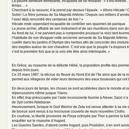
La pauvre demeure tremblante, incapable de se ressaisir : « Il est réveillé…
temps… »
Cherchant à la rassurer, il la prend par-dessus l’épaule : « Allons Hécate ! 
Soleil ! Le frère jumeau de Sa Majesté Artémis ! Depuis ces milliers d’anné
l’avez déjà rencontré des centaines de fois ! »
Hécate reste cependant incapable de contrôler ses spasmes de panique.
Le jeune archer, affublé de son instrument et de ses munitions dans son dos
Au fond de lui, il ne parvient pas à comprendre pourquoi la voici tant tourme
l’habitude de voir divaguer cette ancienne servante de Sa Majesté Artémis. 
cueillir dans les jardins d’Olympe des herbes afin de concocter des mixture
des inepties autour de son chaudron. C’est vrai que le peuple l’a toujours 
c’est la première fois que je la vois elle être ainsi interloquée. »
En Grèce, au royaume de la défunte Hébé, la population profite des premier
depuis trois jours.
Ce 25 mars 1987, la décrue du fleuve du Nord-Est de l’île ainsi que de la m
permet aux villageois de vider leurs demeures des eaux boueuses qui ont 
En deux jours de temps, les choses se sont accélérées dans le monde et on
répercussions même jusque Yíaros.
En effet, trop préoccupée par l’aide inconsciente fournie à Alexer, Saori n’a
de Syd contre Aldebaran.
Heureusement, lorsque le God Warrior de Zeta est venue attenter à sa vie 
de bronze sont venus à sa rescousse couverts de leurs nouvelles Cloths.
En coulisse, la liberté provisoire de Freya octroyée par Thor a permis la fu
enquêter sur le royaume d’Asgard.
Les Guerres Saintes, d’abord contre Asgard, puis Poséidon, s’en sont suivi