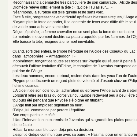
Reconnaissant la démarche très particulière de son camarade, l’Alcide de
Diomède relève difficilement la tête : « Œdipe ! Tu as sur… »
Néanmoins, la surprise est telle qu’elle reste sans voix.
Face à elle, progressant avec difficulté après les blessures reçues, l’Ange 
N’ayant plus la force de parler, il se contente de lever avec difficulté le seul 
de valide pour achever sa mission.
Déçue, épuisée, la femme chevalier ne se sent plus la force de combattre.
Le moindre mouvement déchire sa peau craquelée par les flammes de l’O
Elle baisse la tête, résignée à une mort inévitable.
Quand, sorti des enfers, le timbre héroïque de l’Alcide des Oiseaux du Lac 
dans l’atmosphère : « Armageddon ! »
Inopinément, fonçant de toutes ses forces sur Phygée qui réussit à peine à
découvrir l’ultime tentative d’Œdipe, le complice de Juventas transperce d
poitrine de l’Ange.
Les deux hommes, encore debout, restent rivés dans les yeux l’un de l’autr
Phygée peut découvrir un regard plein de volonté et d’espoir chez un Œdi
l’ultime cosmos.
L’Alcide lit de son côté toute l’admiration qu’éprouve l’Ange avant de s’étei
Lorsqu’il retire ses bras du corps vaincu, Œdipe redevient peu à peu l’être d
toujours été pendant que Phygée s’éloigne en titubant.
L’Ange finit par imploser, signifiant sa mort.
Œdipe, lui, commence par perdre l’équilibre.
Son corps part sur le côté.
Il faut l’intervention in extremis de Juventas qui s’agrandit les plaies pour 
chute fatale.
Hélas, la mort semble avoir déjà pris sa décision.
L’esprit d’Œdipe communique avec sa paire : « Pas mal pour un enfant prém