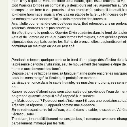
mort. Il n’y a que toi, véritable force de la nature, qui s’est accroché à la v
God Warriors tombés au combat il y a deux jours ont lieu aujourd’hui au Wal
le corps de ton frère à vos parents et à sa promise. Je sais qu’il te tenait à 
toi-même hommage, mais tu n’es pas en état de le faire. La Princesse de Po
sa mémoire avec honneur. Toi, tu dois reprendre des forces. »
Ayant lutté pour entendre ces quelques mots, Bud retombe dans un profon
Toutefois, Andreas n’est pas soucieux.
En effet, il prend le pouls du Guerrier Divin et admire dans le fond de la p
Zeta et de l’ombre de celle-ci. Sous formes totémiques, alors qu’elles porte
stigmates des combats contre les Saints de bronze, elles resplendissent et
contribuer au maintien en vie du rescapé.
Pendant ce temps, quelque part sur le bord d’une plage désaffectée de la M
la présence de toute civilisation, seul le mouvement des vagues extirpe de 
homme aux cheveux bleu foncé.
Déposé par le reflux de la mer, sa tunique marine porte encore les marqu
sous les mers malgré la Scale qu’il portait à ce moment.
Le visage enfoncé dans le sable humide, les muscles endoloris, ses sens 
peu.
Kanon retrouve d’abord cette sensation salée qui provient de l’eau de mer q
en grande quantité lorsqu’il a été rappelé à la surface.
_ « Mais pourquoi ? Pourquoi moi, s’interroge-t-il avec une soudaine culpab
Très vite, la réponse lui apparaît comme une évidence.
En se redressant, entre lui et l’eau, planté dans le sable, le sceptre d’Athén
l’éclat du soleil.
Tremblant, tenant difficilement sur ses jambes, il remarque avec une étrang
partiellement immergé par les flots.