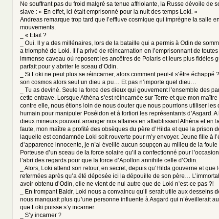
Ne souffrant pas du froid malgré sa tenue affriolante, la Russe dévoile de 
slave : « En effet, ici était emprisonné pour la nuit des temps Loki. »
Andreas remarque trop tard que l’effluve cosmique qui imprègne la salle e
mouvements.
_ « Etait ?
_ Oui. Il y a des millénaires, lors de la bataille qui a permis à Odin de somme
a triomphé de Loki. Il l’a privé de réincarnation en l’emprisonnant de toutes 
immense caveau où reposent les ancêtres de Polaris et leurs plus fidèles gue
parfait pour y abriter le sceau d’Odin.
_ Si Loki ne peut plus se réincarner, alors comment peut-il s’être échappé ?!
son cosmos alors seul un dieu a pu… Et pas n’importe quel dieu…
_ Tu as deviné. Seule la force des dieux qui gouvernent l’ensemble des pa
cette entrave. Lorsque Athéna s’est réincarnée sur Terre et que mon maître s
contre elle, nous étions loin de nous douter que nous pourrions utiliser les
humain pour manipuler Poséidon et à fortiori les représentants d’Asgard. A
dieux mineurs pouvant arranger nos affaires en affaiblissant Athéna et en l
faute, mon maître a profité des obsèques du père d’Hilda et que la prison 
laquelle est condamnée Loki soit rouverte pour m’y envoyer. Jeune fille à l
d’apparence innocente, je n’ai éveillé aucun soupçon au milieu de la foul
Porteuse d’un sceau de la force solaire qu’il a confectionné pour l’occasion, j
l’abri des regards pour que la force d’Apollon annihile celle d’Odin.
_ Alors, Loki attend son retour, en secret, depuis qu’Hilda gouverne et que 
refermées après qu’a été déposée ici la dépouille de son père… L’immortali
avoir obtenu d’Odin, elle ne vient de nul autre que de Loki n’est-ce pas ?!
_ En trompant Baldr, Loki nous a convaincu qu’il serait utile aux desseins d
nous manquait plus qu’une personne influente à Asgard qui n’éveillerait 
que Loki puisse s’y incarner.
_ S’y incarner ?