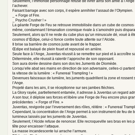
Seulement, l’immonde personnage refuse de livrer ainsi son amie à l’Ange
l’achever.
Faisant barrage avec son corps, il espère annihiler l’assaut de l’Olympien.
_ « Forge of Fire.
_ Psycho Crusher ! »
La géante Forge de Feu se retrouve immobilisée dans un cube de cosmos qui
même, condamnant l’émanation cosmique rivale à s’amoindrir puis disparaî
Seulement, alors qu’il ne reste du cube plus qu’un minuscule dé, voué à êtr
cosmos d’Œdipe, celui-ci fonce contre toute attente sur l’Alcide.
Il brise sa barrière de cosmos juste avant de le frapper.
Œdipe est balayé de plein fouet et repoussé en arrière.
Seule face à l’Ange, Juventas réussit à se remettre sur pied et à accroître 
Déterminée, elle réussit à ralentir l’approche de son opposant.
Son aura dorée dessine dans son dos les Juments de Diomède.
Lorsqu’elle abat ses mains en direction de son adversaire, celles-ci partent
la vitesse de la lumière : « Funereal Trampling ! »
Devenues faisceaux de lumière, les juments quadrillent la zone et rossent s
l’Ange.
Projeté dans les airs, il se réceptionne sur ses jambes fléchies.
La Glory rayée, partiellement entamée, il adresse à Juventas un regard admi
A son tour, il déploie ses forces et libère une Forge de Feu encore plus gr
précédentes : « Forge of Fire. »
Juventas, revigorée par l’inversement des rôles, réitère : « Funereal Trampl
Cependant, la concentration de l’Ange permet à son instrument de feu de bri
lumineux laissés par les juments de Juventas.
Seulement, l’Alcide refuse de renoncer. Elle recroqueville ses bras en les 
tête pour encaisser l’attaque.
La masse incandescente lui arrache l’armure.