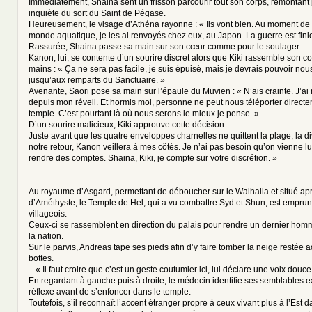
Immédiatement, Shaina sent un frisson parcourir tout son corps, remontant
inquiète du sort du Saint de Pégase.
Heureusement, le visage d’Athéna rayonne : « Ils vont bien. Au moment de
monde aquatique, je les ai renvoyés chez eux, au Japon. La guerre est fini
Rassurée, Shaina passe sa main sur son cœur comme pour le soulager.
Kanon, lui, se contente d’un sourire discret alors que Kiki rassemble son 
mains : « Ça ne sera pas facile, je suis épuisé, mais je devrais pouvoir no
jusqu’aux remparts du Sanctuaire. »
Avenante, Saori pose sa main sur l’épaule du Muvien : « N’ais crainte. J’ai 
depuis mon réveil. Et hormis moi, personne ne peut nous téléporter direct
temple. C’est pourtant là où nous serons le mieux je pense. »
D’un sourire malicieux, Kiki approuve cette décision.
Juste avant que les quatre enveloppes charnelles ne quittent la plage, la di
notre retour, Kanon veillera à mes côtés. Je n’ai pas besoin qu’on vienne 
rendre des comptes. Shaina, Kiki, je compte sur votre discrétion. »
Au royaume d’Asgard, permettant de déboucher sur le Walhalla et situé apr
d’Améthyste, le Temple de Hel, qui a vu combattre Syd et Shun, est empru
villageois.
Ceux-ci se rassemblent en direction du palais pour rendre un dernier ho
la nation.
Sur le parvis, Andreas tape ses pieds afin d’y faire tomber la neige restée 
bottes.
_ « Il faut croire que c’est un geste coutumier ici, lui déclare une voix douce
En regardant à gauche puis à droite, le médecin identifie ses semblables 
réflexe avant de s’enfoncer dans le temple.
Toutefois, s’il reconnaît l’accent étranger propre à ceux vivant plus à l’Est