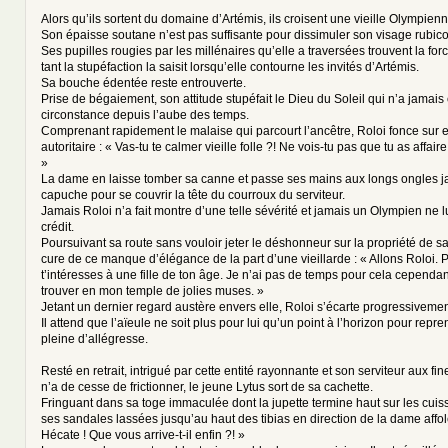
Alors qu’ils sortent du domaine d’Artémis, ils croisent une vieille Olympienne
Son épaisse soutane n’est pas suffisante pour dissimuler son visage rubic
Ses pupilles rougies par les millénaires qu’elle a traversées trouvent la for
tant la stupéfaction la saisit lorsqu’elle contourne les invités d’Artémis.
Sa bouche édentée reste entrouverte.
Prise de bégaiement, son attitude stupéfait le Dieu du Soleil qui n’a jamais
circonstance depuis l’aube des temps.
Comprenant rapidement le malaise qui parcourt l’ancêtre, Roloi fonce sur e
autoritaire : « Vas-tu te calmer vieille folle ?! Ne vois-tu pas que tu as affair
»
La dame en laisse tomber sa canne et passe ses mains aux longs ongles j
capuche pour se couvrir la tête du courroux du serviteur.
Jamais Roloi n’a fait montre d’une telle sévérité et jamais un Olympien ne 
crédit.
Poursuivant sa route sans vouloir jeter le déshonneur sur la propriété de s
cure de ce manque d’élégance de la part d’une vieillarde : « Allons Roloi. 
t’intéresses à une fille de ton âge. Je n’ai pas de temps pour cela cependan
trouver en mon temple de jolies muses. »
Jetant un dernier regard austère envers elle, Roloi s’écarte progressivemen
Il attend que l’aïeule ne soit plus pour lui qu’un point à l’horizon pour rep
pleine d’allégresse.
Resté en retrait, intrigué par cette entité rayonnante et son serviteur aux fi
n’a de cesse de frictionner, le jeune Lytus sort de sa cachette.
Fringuant dans sa toge immaculée dont la jupette termine haut sur les cuiss
ses sandales lassées jusqu’au haut des tibias en direction de la dame affol
Hécate ! Que vous arrive-t-il enfin ?! »