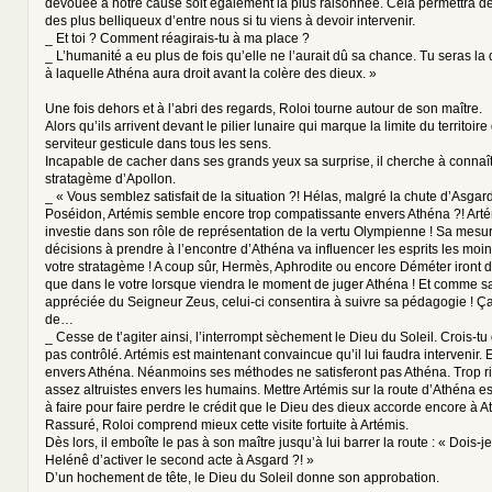
dévouée à notre cause soit également la plus raisonnée. Cela permettra d
des plus belliqueux d’entre nous si tu viens à devoir intervenir.
_ Et toi ? Comment réagirais-tu à ma place ?
_ L’humanité a eu plus de fois qu’elle ne l’aurait dû sa chance. Tu seras la 
à laquelle Athéna aura droit avant la colère des dieux. »
Une fois dehors et à l’abri des regards, Roloi tourne autour de son maître.
Alors qu’ils arrivent devant le pilier lunaire qui marque la limite du territoire
serviteur gesticule dans tous les sens.
Incapable de cacher dans ses grands yeux sa surprise, il cherche à connaî
stratagème d’Apollon.
_ « Vous semblez satisfait de la situation ?! Hélas, malgré la chute d’Asgard
Poséidon, Artémis semble encore trop compatissante envers Athéna ?! Artém
investie dans son rôle de représentation de la vertu Olympienne ! Sa mesu
décisions à prendre à l’encontre d’Athéna va influencer les esprits les mo
votre stratagème ! A coup sûr, Hermès, Aphrodite ou encore Déméter iront 
que dans le votre lorsque viendra le moment de juger Athéna ! Et comme sa
appréciée du Seigneur Zeus, celui-ci consentira à suivre sa pédagogie ! Ça
de…
_ Cesse de t’agiter ainsi, l’interrompt sèchement le Dieu du Soleil. Crois-tu 
pas contrôlé. Artémis est maintenant convaincue qu’il lui faudra intervenir. 
envers Athéna. Néanmoins ses méthodes ne satisferont pas Athéna. Trop r
assez altruistes envers les humains. Mettre Artémis sur la route d’Athéna es
à faire pour faire perdre le crédit que le Dieu des dieux accorde encore à A
Rassuré, Roloi comprend mieux cette visite fortuite à Artémis.
Dès lors, il emboîte le pas à son maître jusqu’à lui barrer la route : « Dois
Helénê d’activer le second acte à Asgard ?! »
D’un hochement de tête, le Dieu du Soleil donne son approbation.