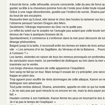
A bout de force, cette silhouette, encore consciente, lutte du peu de force qu’
garder sa tête à la chevelure pomme hors de l’onde pour éviter toute noyad
Grâce à une nage désordonnée, guidée par l’instinct de survie, Shaina par
du bout de ses escarpins.
Rassurée bien qu’à bout, elle laisse le choc des houles la ramener sur les 
l’observe penaud l’ancien Dragon des Mers.
Seulement, l’étrange impression du Grec ne le quitte pas.
Le reflet du soleil sur le sceptre ne l’aveugle pas autant que cette boule lu
dessus de l’eau à quelques brasses de là.
Spontanément, il commence à s’enfoncer dans la mer pour découvrir de lu
étrange phénomène.
Baigné jusqu’à la taille, il reconnaît enfin les formes en totem de trois armure
vite : « Les armures d’or du Sagittaire, du Verseau et de la Balance… Pour
à l’unisson ? »
Les lames, violentes en raison de tous les remous provoqués en profondeu
du sanctuaire sous-marin, lui permettent de distinguer au loin dans la mer un
inanimée sur le ventre.
Les longs cheveux mauves de cette apparence l’inquiètent.
Son sang ne fait qu’un tour. Mais lorsqu’il essaie de s’y précipiter, une sec
frappe en plein dos.
Trop aguerri pour souffrir de réels dommages de cette attaque, Kanon se r
distinguer son adversaire.
Tout juste remise debout, Shaina, amoindrie, appelle en elle ce qui lui res
« Je ne sais pas par quel miracle tu es encore en vie, mais tu dois payer po
fait. »
Hautain comme à son habitude, Kanon ferme les yeux en tournant le dos à 
Je n’ai pas le temps de t’expliquer. »