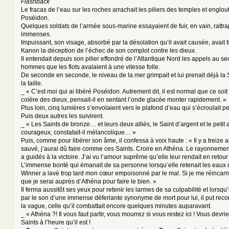
Flashback
Le fracas de l’eau sur les roches arrachait les piliers des temples et englout
Poséidon.
Quelques soldats de l’armée sous-marine essayaient de fuir, en vain, rattr
immenses.
Impuissant, son visage, absorbé par la désolation qu’il avait causée, avait f
Kanon la déception de l’échec de son complot contre les dieux.
Il entendait depuis son pilier effondré de l’Atlantique Nord les appels au s
hommes que les flots avalaient à une vitesse folle.
De seconde en seconde, le niveau de la mer grimpait et lui prenait déjà la
la taille.
_ « C’est moi qui ai libéré Poséidon. Autrement dit, il est normal que ce soit
colère des dieux, pensait-il en sentant l’onde glacée monter rapidement. »
Plus loin, cinq lumières s’envolaient vers le plafond d’eau qui s’écroulait p
Puis deux autres les suivirent.
_ « Les Saints de bronze… et leurs deux alliés, le Saint d’argent et le petit 
courageux, constatait-il mélancolique… »
Puis, comme pour libérer son âme, il confessa à voix haute : « Il y a treize a
sauvé, j’aurai dû faire comme ces Saints. Croire en Athéna. Le rayonneme
a guidés à la victoire. J’ai vu l’amour suprême qu’elle leur rendait en retour
L’immense bonté qui émanait de sa personne lorsqu’elle retenait les eaux
Winner a lavé trop tard mon cœur empoisonné par le mal. Si je me réincarne
que je serai auprès d’Athéna pour faire le bien. »
Il ferma aussitôt ses yeux pour retenir les larmes de sa culpabilité et lorsqu’il
par le son d’une immense déferlante synonyme de mort pour lui, il put reco
la vague, celle qu’il combattait encore quelques minutes auparavant.
_ « Athéna ?! Il vous faut partir, vous mourrez si vous restez ici ! Vous devri
Saints à l’heure qu’il est !