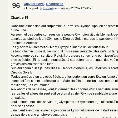
96
Only for Love
/
Chapitre 85
« Last post by
Kodeni
on
2 January 2026 à 17h02
»
Chapitre 85
Dans une dimension qui surplombe la Terre, en Olympe, Apollon observe u
d’une lune.
Au sommet des vertes contrées où le peuple Olympien vit paisiblement, de
temples au pied du Mont Olympe, le Dieu du Soleil marque le pas devant l’e
territoire d’Artémis.
Les glaciers au sommet du Mont Olympe alimente un lac tout autour.
Le long chemin bordé du lac conduit plus à une véritable citée qu’à un tem
Accompagné de son serviteur Roloi, il progresse sur un long pont jusqu’à u
pierres froides. Elles soutiennent grâce à ses colonnes grecques des voûte
gravés des croissants de lune.
Sur leur chemin, les jeunes filles au service d’Artémis, les Satellites, s’écar
Dieu du Soleil.
Toutes armées d’un arc et de flèches, elles portent un serre-tête en forme d'
semblent être commandées par une Satellite à la protection plus sombre et 
reptilienne, La Scoumoune.
Aux abords de la bâtisse, vont et viennent les cohortes d’une véritable armé
les ruelles et allées du seul édifice d’un dieu de l’Olympe semblable à une
un palais.
Tout autour d’eux, des serviteurs, Olympiens et Olympiennes, s’affairent à ne
prier sans cesse.
L’un d’entre eux, un jeune garçon nommé Lytus fait preuve de maladresse e
de ses doigts une amphore d’ambroisie.