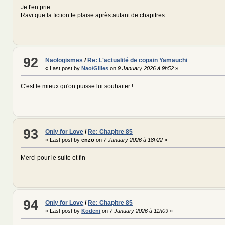
Je t'en prie.
Ravi que la fiction te plaise après autant de chapitres.
92
Naologismes
/
Re: L'actualité de copain Yamauchi
« Last post by
Nao/Gilles
on
9 January 2026 à 9h52
»
C'est le mieux qu'on puisse lui souhaiter !
93
Only for Love
/
Re: Chapitre 85
« Last post by
enzo
on
7 January 2026 à 18h22
»
Merci pour le suite et fin
94
Only for Love
/
Re: Chapitre 85
« Last post by
Kodeni
on
7 January 2026 à 11h09
»