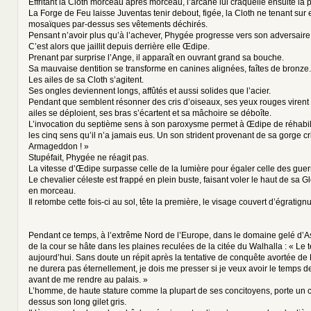
Effritant la Cloth morceau après morceau, l’arcane lui craquelle ensuite la 
La Forge de Feu laisse Juventas tenir debout, figée, la Cloth ne tenant sur
mosaïques par-dessus ses vêtements déchirés.
Pensant n’avoir plus qu’à l’achever, Phygée progresse vers son adversaire
C’est alors que jaillit depuis derrière elle Œdipe.
Prenant par surprise l’Ange, il apparaît en ouvrant grand sa bouche.
Sa mauvaise dentition se transforme en canines alignées, faîtes de bronze.
Les ailes de sa Cloth s’agitent.
Ses ongles deviennent longs, affûtés et aussi solides que l’acier.
Pendant que semblent résonner des cris d’oiseaux, ses yeux rouges virent
ailes se déploient, ses bras s’écartent et sa mâchoire se déboîte.
L’invocation du septième sens à son paroxysme permet à Œdipe de réhabil
les cinq sens qu’il n’a jamais eus. Un son strident provenant de sa gorge cria
Armageddon ! »
Stupéfait, Phygée ne réagit pas.
La vitesse d’Œdipe surpasse celle de la lumière pour égaler celle des guer
Le chevalier céleste est frappé en plein buste, faisant voler le haut de sa 
en morceau.
Il retombe cette fois-ci au sol, tête la première, le visage couvert d’égratig
Pendant ce temps, à l’extrême Nord de l’Europe, dans le domaine gelé d’A
de la cour se hâte dans les plaines reculées de la citée du Walhalla : « Le
aujourd’hui. Sans doute un répit après la tentative de conquête avortée de
ne durera pas éternellement, je dois me presser si je veux avoir le temps 
avant de me rendre au palais. »
L’homme, de haute stature comme la plupart de ses concitoyens, porte un 
dessus son long gilet gris.