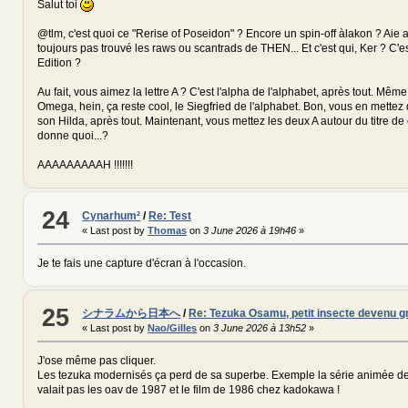
Salut toi
@tlm, c'est quoi ce "Rerise of Poseidon" ? Encore un spin-off àlakon ? Aie aie 
toujours pas trouvé les raws ou scantrads de THEN... Et c'est qui, Ker ? C'es
Edition ?
Au fait, vous aimez la lettre A ? C'est l'alpha de l'alphabet, après tout. Même
Omega, hein, ça reste cool, le Siegfried de l'alphabet. Bon, vous en mettez 
son Hilda, après tout. Maintenant, vous mettez les deux A autour du titre d
donne quoi...?
AAAAAAAAAH !!!!!!!
24
Cynarhum²
/
Re: Test
« Last post by
Thomas
on
3 June 2026 à 19h46
»
Je te fais une capture d'écran à l'occasion.
25
シナラムから日本へ
/
Re: Tezuka Osamu, petit insecte devenu g
« Last post by
Nao/Gilles
on
3 June 2026 à 13h52
»
J'ose même pas cliquer.
Les tezuka modernisés ça perd de sa superbe. Exemple la série animée de
valait pas les oav de 1987 et le film de 1986 chez kadokawa !