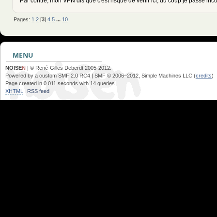
Par contre, mon VPN dis que c'est risqué de venir ici, du coup je passe in
Pages:
1
2
[
3
]
4
5
...
10
MENU
NOISE
N
| © René-Gilles Deberdt 2005-2012.
Powered by a custom SMF 2.0 RC4 | SMF © 2006–2012, Simple Machines LLC (
credits
)
Page created in 0.011 seconds with 14 queries.
XHTML
RSS feed