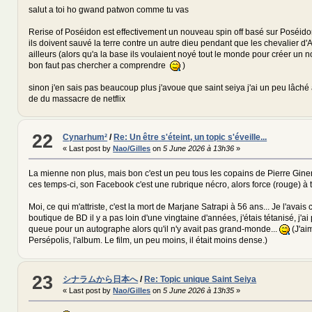
salut a toi ho gwand patwon comme tu vas
Rerise of Poséidon est effectivement un nouveau spin off basé sur Poséidon
ils doivent sauvé la terre contre un autre dieu pendant que les chevalier d
ailleurs (alors qu'a la base ils voulaient noyé tout le monde pour créer un
bon faut pas chercher a comprendre
)
sinon j'en sais pas beaucoup plus j'avoue que saint seiya j'ai un peu lâch
de du massacre de netflix
22
Cynarhum²
/
Re: Un être s'éteint, un topic s'éveille...
« Last post by
Nao/Gilles
on
5 June 2026 à 13h36
»
La mienne non plus, mais bon c'est un peu tous les copains de Pierre Giner
ces temps-ci, son Facebook c'est une rubrique nécro, alors force (rouge) à t
Moi, ce qui m'attriste, c'est la mort de Marjane Satrapi à 56 ans... Je l'avai
boutique de BD il y a pas loin d'une vingtaine d'années, j'étais tétanisé, j'ai 
queue pour un autographe alors qu'il n'y avait pas grand-monde...
(J'ai
Persépolis, l'album. Le film, un peu moins, il était moins dense.)
23
シナラムから日本へ
/
Re: Topic unique Saint Seiya
« Last post by
Nao/Gilles
on
5 June 2026 à 13h35
»