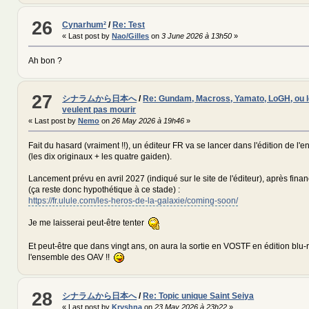
26
Cynarhum²
/
Re: Test
« Last post by
Nao/Gilles
on
3 June 2026 à 13h50
»
Ah bon ?
27
シナラムから日本へ
/
Re: Gundam, Macross, Yamato, LoGH, ou l
veulent pas mourir
« Last post by
Nemo
on
26 May 2026 à 19h46
»
Fait du hasard (vraiment !!), un éditeur FR va se lancer dans l'édition de 
(les dix originaux + les quatre gaiden).
Lancement prévu en avril 2027 (indiqué sur le site de l'éditeur), après finan
(ça reste donc hypothétique à ce stade) :
https://fr.ulule.com/les-heros-de-la-galaxie/coming-soon/
Je me laisserai peut-être tenter
Et peut-être que dans vingt ans, on aura la sortie en VOSTF en édition blu-
l'ensemble des OAV !!
28
シナラムから日本へ
/
Re: Topic unique Saint Seiya
« Last post by
Kryshna
on
23 May 2026 à 23h22
»