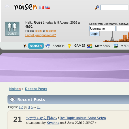
Guest
Hello,
,
today is 9 August 2026 à
Login with username, passwo
4h50.
Please
login
or
register
.
Forgot your password?
GAMES
NOISE
N
SEARCH
MEMBERS
MEDI
Noise
n
Recent Posts
»
Recent Posts
Pages:
1
2
[
3
]
4
5
...
10
21
シナラムから日本へ
/
Re: Topic unique Saint Seiya
« Last post by
Kryshna
on
5 June 2026 à 18h07
»