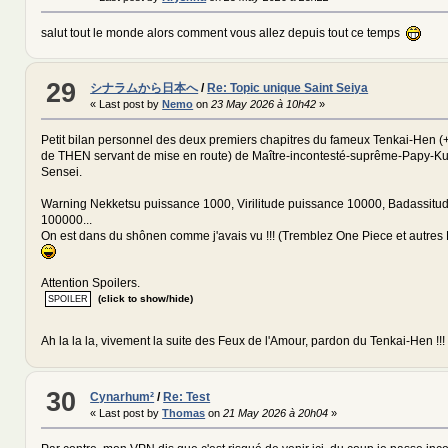
salut tout le monde alors comment vous allez depuis tout ce temps
29
シナラムから日本へ
/
Re: Topic unique Saint Seiya
« Last post by
Nemo
on
23 May 2026 à 10h42
»
Petit bilan personnel des deux premiers chapitres du fameux Tenkai-Hen (
de THEN servant de mise en route) de Maître-incontesté-suprême-Papy-
Sensei.
Warning Nekketsu puissance 1000, Virilitude puissance 10000, Badassitu
100000...
On est dans du shônen comme j'avais vu !!! (Tremblez One Piece et autres 
Attention Spoilers.
(click to show/hide)
Ah la la la, vivement la suite des Feux de l'Amour, pardon du Tenkai-Hen !
30
Cynarhum²
/
Re: Test
« Last post by
Thomas
on
21 May 2026 à 20h04
»