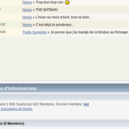
Nemo
»
Trop bon trop con
2
Nemo
»
THE BATMAN
Nemo
»
L'hiver au mois d'avril, tout va bien...
9h18
Nemo
»
C'est déjà le printemps...
0h46
Truite Surgelée
»
Je pense que j'ai mangé de la fondue au fromage
re d'informations
ans 1 888 Sujets par 662 Membres. Dernier membre:
ted
ts messages du forum.
our (0 Membres)