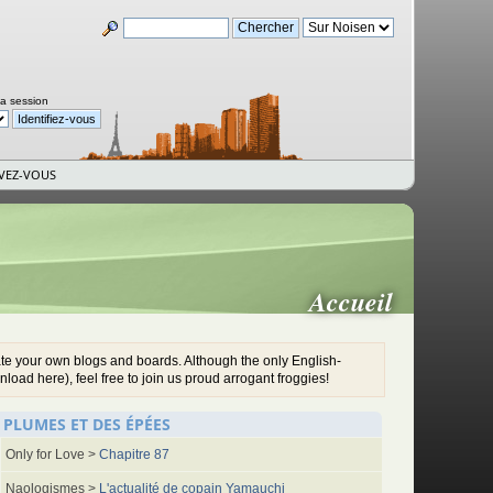
la session
IVEZ-VOUS
Accueil
ate your own blogs and boards. Although the only English-
oad here), feel free to join us proud arrogant froggies!
S PLUMES ET DES ÉPÉES
Only for Love >
Chapitre 87
Naologismes >
L'actualité de copain Yamauchi