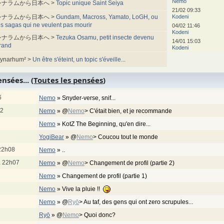
Nemo
シナラムから日本へ >
Topic unique Saint Seiya
21/02 09:33
シナラムから日本へ >
Gundam, Macross, Yamato, LoGH, ou
Kodeni
es sagas qui ne veulent pas mourir
04/02 11:46
Kodeni
シナラムから日本へ >
Tezuka Osamu, petit insecte devenu
14/01 15:03
rand
Kodeni
ynarhum² >
Un être s'éteint, un topic s'éveille...
nsées... (
Toutes les pensées
)
6
Nemo
»
Snyder-verse, snif...
12
Nemo
»
@
Nemo
> C'était bien, et je recommande
Nemo
»
KotZ The Beginning, qu'en dire...
YogiBear
»
@
Nemo
> Coucou tout le monde
22h08
Nemo
»
..
à 22h07
Nemo
»
@
Nemo
> Changement de profil (partie 2)
Nemo
»
Changement de profil (partie 1)
Nemo
»
Vive la pluie !!
Nemo
»
@
Ryō
> Au taf, des gens qui ont zero scrupules...
Ryō
»
@
Nemo
> Quoi donc?