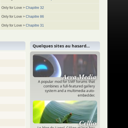
Only for Love >
Chapitre 32
Only for Love >
Chapitre 86
Only for Love >
Chapitre 31
Quelques sites au hasard...
(
Tous les sites
)
Aeva Media
A popular mod for SMF forums that
combines a full-featured gallery
system and a multimedia auto-
embedder.
Cellio
Le blog de Lionel, Céline et leur bou