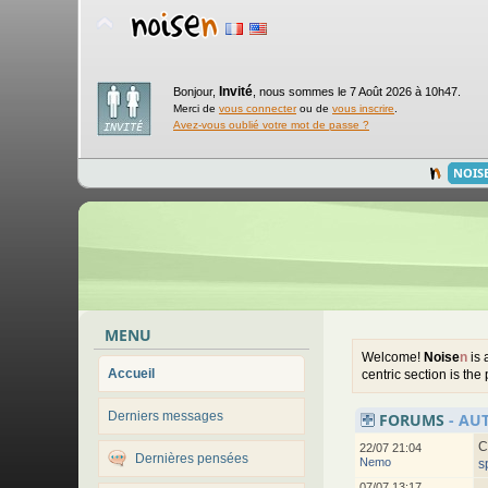
Invité
Bonjour,
,
nous sommes le 7 Août 2026 à 10h47.
Merci de
vous connecter
ou de
vous inscrire
.
Avez-vous oublié votre mot de passe ?
NOIS
MENU
Welcome!
Noise
n
is 
Accueil
centric section is the
Derniers messages
FORUMS
- AU
C
22/07 21:04
Dernières pensées
Nemo
s
07/07 13:17