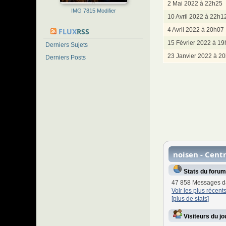
2 Mai 2022 à 22h25
IMG 7815 Modifier
10 Avril 2022 à 22h1
4 Avril 2022 à 20h07
FLUX
RSS
15 Février 2022 à 1
Derniers Sujets
23 Janvier 2022 à 2
Derniers Posts
noisen - Cent
Stats du forum
47 858 Messages d
Voir les plus récen
[plus de stats]
Visiteurs du j