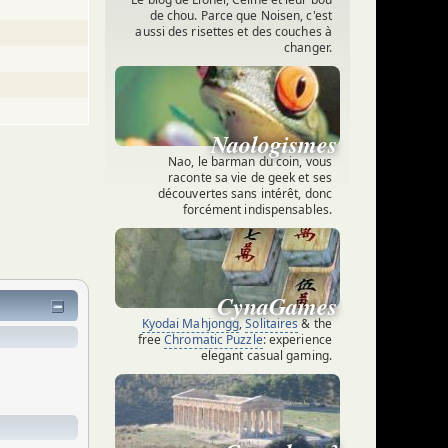
de chou. Parce que Noisen, c'est
aussi des risettes et des couches à
changer.
.
Naologismes
Nao, le barman du coin, vous
raconte sa vie de geek et ses
découvertes sans intérêt, donc
forcément indispensables.
CynaGames
Kyodai Mahjongg
,
Solitaires
& the
free
Chromatic Puzzle
: experience
elegant casual gaming.