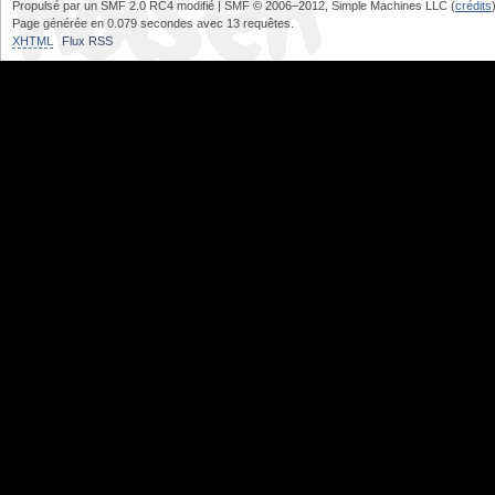
Propulsé par un SMF 2.0 RC4 modifié | SMF © 2006–2012, Simple Machines LLC (
crédits
Page générée en 0.079 secondes avec 13 requêtes.
XHTML
Flux RSS