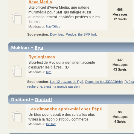
Aeva Media
Site officiel d'Aeva Media, une galerie
698
multimédia pour SMF qui intègre aussi
Messages
automatiquement les vidéos postées sur les
12 Sujets
forums.
Modérateur:
Nao/Gilles
Sous-section
:
Download
,
Wedge: the SMF fork
Mokkori ~
Ryō
Ryologismes
432
Blog-test de Ryo qui a gentiment accepté
Messages
d'essuyer les plâtres... :D
43 Sujets
Modérateur:
Ryō
Sous-section
:
Les 12 travaux de Ryô
,
Coups de beuâââââârhhh
,
Ryô se
recherche, c'est ma grande passion
Didiland ~
Diditoff
Les dimanche après-midi chez Pépé
94
Un blog pour débattre des sujets les plus
Messages
futiles à la façon bistrot du commerce
4 Sujets
Modérateur:
Diditoff