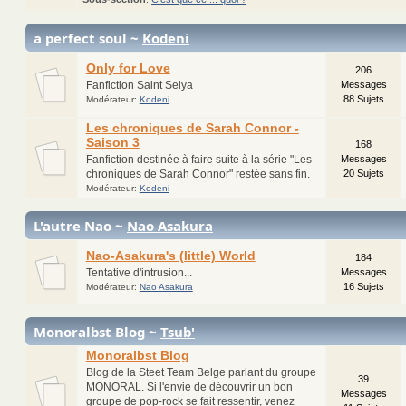
a perfect soul ~
Kodeni
Only for Love
206
Fanfiction Saint Seiya
Messages
88 Sujets
Modérateur:
Kodeni
Les chroniques de Sarah Connor -
Saison 3
168
Fanfiction destinée à faire suite à la série "Les
Messages
chroniques de Sarah Connor" restée sans fin.
20 Sujets
Modérateur:
Kodeni
L'autre Nao ~
Nao Asakura
Nao-Asakura's (little) World
184
Tentative d'intrusion...
Messages
16 Sujets
Modérateur:
Nao Asakura
Monoralbst Blog ~
Tsub'
Monoralbst Blog
Blog de la Steet Team Belge parlant du groupe
39
MONORAL. Si l'envie de découvrir un bon
Messages
groupe de pop-rock se fait ressentir, venez