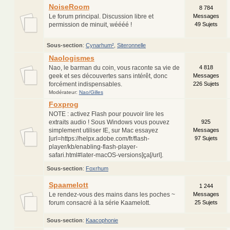
NoiseRoom
8 784
Le forum principal. Discussion libre et
Messages
permission de minuit, wéééé !
49 Sujets
Sous-section
:
Cynarhum²
,
Siteronnelle
Naologismes
Nao, le barman du coin, vous raconte sa vie de
4 818
geek et ses découvertes sans intérêt, donc
Messages
forcément indispensables.
226 Sujets
Modérateur:
Nao/Gilles
Foxprog
NOTE : activez Flash pour pouvoir lire les
extraits audio ! Sous Windows vous pouvez
925
simplement utiliser IE, sur Mac essayez
Messages
[url=https://helpx.adobe.com/fr/flash-
97 Sujets
player/kb/enabling-flash-player-
safari.html#later-macOS-versions]ça[/url].
Sous-section
:
Foxrhum
Spaamelott
1 244
Le rendez-vous des mains dans les poches ~
Messages
forum consacré à la série Kaamelott.
25 Sujets
Sous-section
:
Kaacophonie