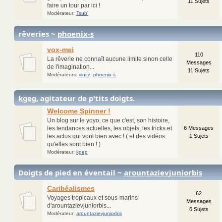
11 Sujets
faire un tour par ici !
Modérateur:
Tsub'
rêveries ~
phoenix-s
vox-mei
110
La rêverie ne connaît aucune limite sinon celle
Messages
de l'imagination...
11 Sujets
Modérateurs:
vincz
,
phoenix-s
kgeg
, agitateur de p'tits doigts.
Welcome Spinner !
Un blog sur le yoyo, ce que c'est, son histoire,
les tendances actuelles, les objets, les tricks et
6 Messages
les actus qui vont bien avec ! ( et des vidéos
1 Sujets
qu'elles sont bien ! )
Modérateur:
kgeg
Doigts de pied en éventail ~
arountazievjuniorbis
Caribéalismes
62
Voyages tropicaux et sous-marins
Messages
d'arountazievjuniorbis...
6 Sujets
Modérateur:
arountazievjuniorbis