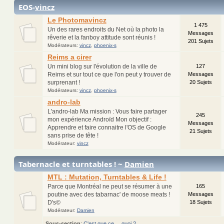
EOS-
vincz
Le Photomavincz
1 475
Un des rares endroits du Net où la photo la
Messages
rêverie et la fanboy attitude sont réunis !
201 Sujets
Modérateurs:
vincz
,
phoenix-s
Reims a cirer
Un mini blog sur l'évolution de la ville de
127
Reims et sur tout ce que l'on peut y trouver de
Messages
surprenant !
20 Sujets
Modérateurs:
vincz
,
phoenix-s
andro-lab
L'andro-lab Ma mission : Vous faire partager
245
mon expérience Androïd Mon objectif :
Messages
Apprendre et faire connaitre l'OS de Google
21 Sujets
sans prise de tête !
Modérateur:
vincz
Tabernacle et turntables ! ~
Damien
MTL : Mutation, Turntables & Life !
Parce que Montréal ne peut se résumer à une
165
poutine avec des tabarnac' de moose meats !
Messages
D's©
18 Sujets
Modérateur:
Damien
Sous-section
:
C'est que ce ... quoi ?