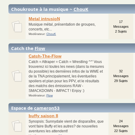
Choukroute à la musique ~
ChouK
Metal intrusioN
17
Musique métal, présentation de groupes,
Messages
concerts, etc...
2 Sujets
Modérateur:
ChouK
Catch the
Flow
Catch-The-Flow
Catch = Attraper = Catch = Wrestling ^^' Vous
trouverez ici toutes les news (dans la mesures
du possible) les dernières infos de la WWE et
32
de la TNA principalement, les éventuelles
Messages
spoilers et plan pour les PPV, et le résultats
29 Sujets
des matchs des émissions RAW -
SMACKDOWN - IMPACT ! Enjoy :)
Modérateur:
Flow
Espace de
cameron53
buffy saison 8
Synopsis: Sunnydale vient de disparaître, que
24
vont faire Buffy et les autres? de nouvelles
Messages
aventures les attendent!
22 Sujets