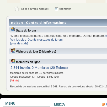
Pas de nouveau message
Redirection
noisen - Centre d'informations
Stats du forum
47 858 Messages dans 1 888 Sujets par 662 Membres. Dernier membre:
t
Voir les plus récents messages du forum.
[plus de stats]
Visiteurs du jour (0 Membres)
Membres en ligne
2 844 Invités, 0 Membres (20 Robots)
Membres actifs dans les 15 dernières minutes:
Google (AdSense) (3), Google, Baidu (16)
[
Admin
]
Record de connexions aujourd'hui:
3 309
. Record de connexions absolu: 58 602 (1
MENU
MEDIA