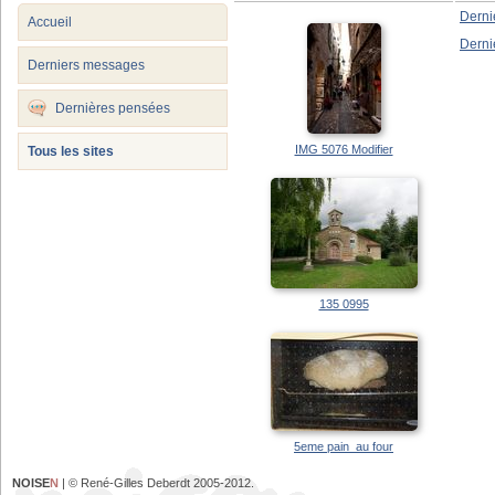
Derni
Accueil
Derni
Derniers messages
Dernières pensées
IMG 5076 Modifier
Tous les sites
135 0995
5eme pain au four
NOISE
N
| © René-Gilles Deberdt 2005-2012.