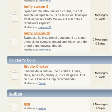
Modérateur:
cameron53
buffy saison 9
Synopsis: On retrouvre les Scoubis, qui ont
semble t-il reprit le cours de leurs vie. Mais que
0 Messages
s'est t-il passé? Buffy, Willow et Faith ont-ils
0 Sujets
reprit leurs esprits?
Modérateur:
cameron53
buffy saison 10
Synopsis: Buffy se remet doucement de la mort
0 Messages
d'Angel, les scoubis tentent une fois encore de
0 Sujets
prendre un nouveau départ.
Modérateur:
cameron53
Cricket
's Corp
Studio Cricket
Faisons de la culture une dictature! Livres,
6 Messages
films, séries TV, musique, trucs de geeks, tout
2 Sujets
ce que la Cricket's Corp recommande!
Modérateur:
Cricket
wullon
test
7 Messages
1 Sujets
Modérateur:
wullon