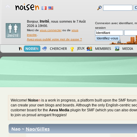
Invité
Bonjour,
,
nous sommes le 7 Août
Connexion avec identifiant, 
2026 à 19h56.
session
Merci de
vous connecter
ou de
vous
inscrire
.
Avez-vous oublié votre mot de passe ?
JEUX
NOISE
N
CHERCHER
MEMBRES
MEDIA
Welcome!
Noise
n
is a work in progress, a platform built upon the SMF foru
can create your own blogs and boards. Although the only English-centric sect
customer board for the
Aeva Media
plugin for SMF (which you can also down
to join us proud arrogant froggies!
Nao ~
Nao/Gilles