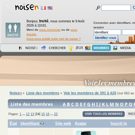
Invité
Bonjour,
,
nous sommes le 9 Août
Connexion avec identifiant, m
2026 à 11h31.
session
Merci de
vous connecter
ou de
vous
inscrire
.
Avez-vous oublié votre mot de passe ?
JEUX
NOISE
N
CHERCHER
MEMBRES
MEDIA
Voir les membre
Noise
n
Liste des membres
Voir les membres de 391 à 420
»
»
(sur 662 au 
Liste des membres
A
B
C
D
E
F
G
H
I
J
K
L
M
N
O
P
Q
Pages:
1
...
12
13
[
14
]
15
16
...
23
VOIR TOUS LES MEMBRES
REC
État
Identifiant
Site web
Avatar
Inscrit le