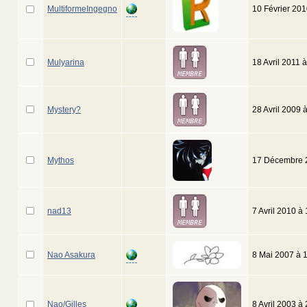
MultiformeIngegno
10 Février 20
Mulyarina
18 Avril 2011 
Mystery?
28 Avril 2009 
Mythos
17 Décembre 
nad13
7 Avril 2010 à
Nao Asakura
8 Mai 2007 à 
Nao/Gilles
8 Avril 2003 à