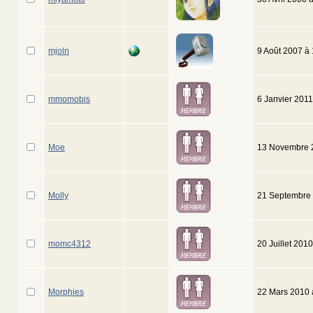
mjoln
9 Août 2007 à
mmomobis
6 Janvier 201
Moe
13 Novembre 
Molly
21 Septembre
momc4312
20 Juillet 201
Morphies
22 Mars 2010 