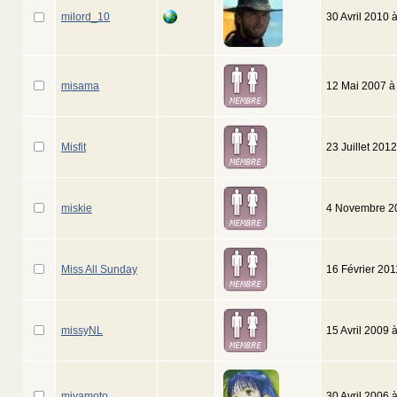
milord_10
30 Avril 2010 
misama
12 Mai 2007 à
Misfit
23 Juillet 201
miskie
4 Novembre 2
Miss All Sunday
16 Février 20
missyNL
15 Avril 2009 
miyamoto
30 Avril 2006 