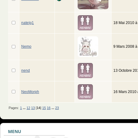
nate|g1
18 Mai 2010 à
Nemo
9 Mars 2008 à
nend
13 Octobre 20
NeoMorph
16 Mars 2010 
Pages:
1
...
12
13
[
14
]
15
16
...
23
MENU