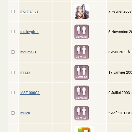
morthanius
7 Février 200
motleypixel
5 Novembre 2
moume21
6 Avril 2011 à
mraza
17 Janvier 20
MSZ-006C1
9 Juillet 2003
mulch
5 Août 2011 à