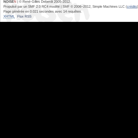
NOISE
N
| © René-Gilles Deberdt 2005-2012.
Propulsé par un SMF 2.0 RC4 modifié | SMF © 2006–2012, Simple Machines LLC (
crédits
Page générée en 0.021 secondes avec 14 requêtes.
XHTML
Flux RSS