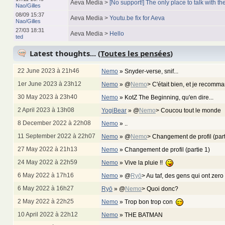
Aeva Media >
[No support!] The only place to talk with the
Nao/Gilles
08/09 15:37
Aeva Media >
Youtu.be fix for Aeva
Nao/Gilles
27/03 18:31
Aeva Media >
Hello
ted
Latest thoughts... (
Toutes les pensées
)
22 June 2023 à 21h46
Nemo
»
Snyder-verse, snif...
1er June 2023 à 23h12
Nemo
»
@
Nemo
> C'était bien, et je recom
30 May 2023 à 23h40
Nemo
»
KotZ The Beginning, qu'en dire...
2 April 2023 à 13h08
YogiBear
»
@
Nemo
> Coucou tout le monde
8 December 2022 à 22h08
Nemo
»
..
11 September 2022 à 22h07
Nemo
»
@
Nemo
> Changement de profil (par
27 May 2022 à 21h13
Nemo
»
Changement de profil (partie 1)
24 May 2022 à 22h59
Nemo
»
Vive la pluie !!
6 May 2022 à 17h16
Nemo
»
@
Ryō
> Au taf, des gens qui ont zero
6 May 2022 à 16h27
Ryō
»
@
Nemo
> Quoi donc?
2 May 2022 à 22h25
Nemo
»
Trop bon trop con
10 April 2022 à 22h12
Nemo
»
THE BATMAN