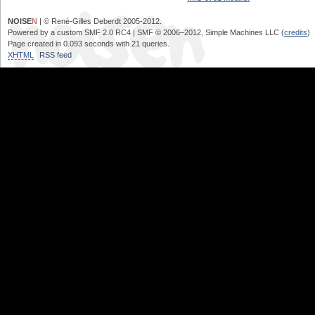
NOISE
N
| © René-Gilles Deberdt 2005-2012.
Powered by a custom SMF 2.0 RC4 | SMF © 2006–2012, Simple Machines LLC (
credits
)
Page created in 0.093 seconds with 21 queries.
XHTML
RSS feed