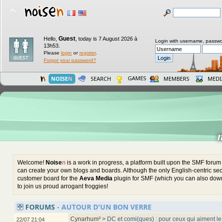
Guest
Hello,
,
today is 7 August 2026 à
Login with username, passwo
13h53.
Please
login
or
register
.
Forgot your password?
GAMES
NOISE
N
SEARCH
MEMBERS
MEDI
Welcome!
Noise
n
is a work in progress, a platform built upon the SMF foru
can create your own blogs and boards. Although the only English-centric sect
customer board for the
Aeva Media
plugin for SMF (which you can also down
to join us proud arrogant froggies!
FORUMS
- AUTOUR D'UN BON VERRE
Cynarhum² >
DC et comi(ques) : pour ceux qui aiment le
22/07 21:04