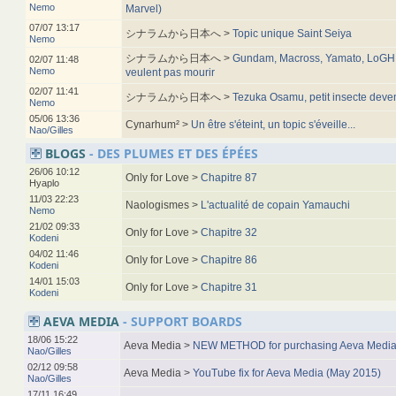
Nemo
Marvel)
07/07 13:17
シナラムから日本へ >
Topic unique Saint Seiya
Nemo
シナラムから日本へ >
Gundam, Macross, Yamato, LoGH, 
02/07 11:48
Nemo
veulent pas mourir
02/07 11:41
シナラムから日本へ >
Tezuka Osamu, petit insecte deve
Nemo
05/06 13:36
Cynarhum² >
Un être s'éteint, un topic s'éveille...
Nao/Gilles
BLOGS
- DES PLUMES ET DES ÉPÉES
26/06 10:12
Only for Love >
Chapitre 87
Hyaplo
11/03 22:23
Naologismes >
L'actualité de copain Yamauchi
Nemo
21/02 09:33
Only for Love >
Chapitre 32
Kodeni
04/02 11:46
Only for Love >
Chapitre 86
Kodeni
14/01 15:03
Only for Love >
Chapitre 31
Kodeni
AEVA MEDIA
- SUPPORT BOARDS
18/06 15:22
Aeva Media >
NEW METHOD for purchasing Aeva Media
Nao/Gilles
02/12 09:58
Aeva Media >
YouTube fix for Aeva Media (May 2015)
Nao/Gilles
17/11 16:49