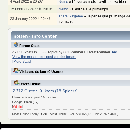
4 April 2022 à 20h07
Nemo
»
L'hiver au mois d'avril, tout va bien...
15 February 2022 à 19h18
Nemo
»
C'est déjà le printemps...
Truite Surgelée
»
Je pense que j'ai mangé de
23 January 2022 à 20h46
fromage.
noisen - Info Center
Forum Stats
47 858 Posts in 1 888 Topics by 662 Members. Latest Member:
ted
View the most recent posts on the forum.
[More Stats]
Visiteurs du jour (0 Users)
Users Online
2 712 Guests, 0 Users (18 Spiders)
Users active in past 15 minutes:
Google, Baidu (17)
[
Admin
]
Most Online Today:
3 246
. Most Online Ever: 58 602 (13 June 2026 à 4h10)