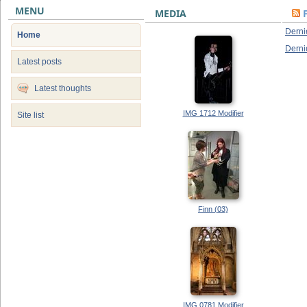
MENU
MEDIA
Derni
Home
Derni
Latest posts
Latest thoughts
IMG 1712 Modifier
Site list
Finn (03)
IMG 0781 Modifier