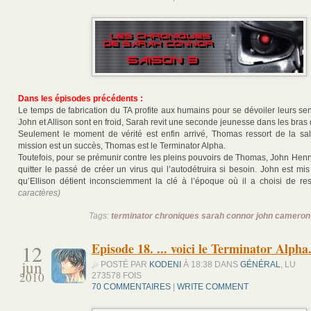
Dans les épisodes précédents :
Le temps de fabrication du TA profite aux humains pour se dévoiler leurs se
John et Allison sont en froid, Sarah revit une seconde jeunesse dans les bras 
Seulement le moment de vérité est enfin arrivé, Thomas ressort de la sal
mission est un succès, Thomas est le Terminator Alpha.
Toutefois, pour se prémunir contre les pleins pouvoirs de Thomas, John Henr
quitter le passé de créer un virus qui l’autodétruira si besoin. John est mi
qu’Ellison détient inconsciemment la clé à l’époque où il a choisi de res
caractères)
Tags:
terminator chroniques sarah connor john cameron
12
Episode 18. ... voici le Terminator Alpha
jun
POSTÉ PAR
KODENI
À 18:38 DANS
GÉNÉRAL
, LU
2010
273578 FOIS
70 COMMENTAIRES
|
WRITE COMMENT