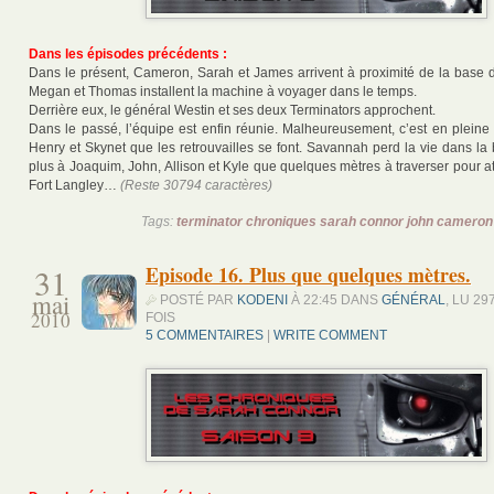
Dans les épisodes précédents :
Dans le présent, Cameron, Sarah et James arrivent à proximité de la base 
Megan et Thomas installent la machine à voyager dans le temps.
Derrière eux, le général Westin et ses deux Terminators approchent.
Dans le passé, l’équipe est enfin réunie. Malheureusement, c’est en pleine
Henry et Skynet que les retrouvailles se font. Savannah perd la vie dans la ba
plus à Joaquim, John, Allison et Kyle que quelques mètres à traverser pour a
Fort Langley…
(Reste 30794 caractères)
Tags:
terminator chroniques sarah connor john cameron
31
Episode 16. Plus que quelques mètres.
mai
POSTÉ PAR
KODENI
À 22:45 DANS
GÉNÉRAL
, LU 29
2010
FOIS
5 COMMENTAIRES
|
WRITE COMMENT