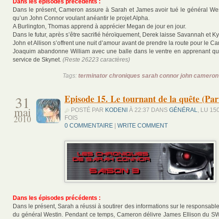
Dans les épisodes précédents :
Dans le présent, Cameron assure à Sarah et James avoir tué le général West
qu’un John Connor voulant anéantir le projet Alpha.
A Burlington, Thomas apprend à apprécier Megan de jour en jour.
Dans le futur, après s’être sacrifié héroïquement, Derek laisse Savannah et Ky
John et Allison s’offrent une nuit d’amour avant de prendre la route pour le Ca
Joaquim abandonne William avec une balle dans le ventre en apprenant qu’il
service de Skynet.
(Reste 26223 caractères)
Tags:
terminator chroniques sarah connor john cameron
31
Episode 15. Le tournant de la quête (Part
mai
POSTÉ PAR
KODENI
À 22:37 DANS
GÉNÉRAL
, LU 15
2010
FOIS
0 COMMENTAIRE
|
WRITE COMMENT
Dans les épisodes précédents :
Dans le présent, Sarah a réussi à soutirer des informations sur le responsable d
du général Westin. Pendant ce temps, Cameron délivre James Ellison du S