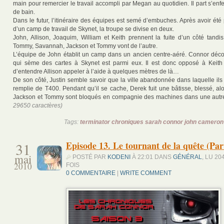
main pour remercier le travail accompli par Megan au quotidien. Il part s’enf
de bain.
Dans le futur, l’itinéraire des équipes est semé d’embuches. Après avoir été
d’un camp de travail de Skynet, la troupe se divise en deux.
John, Allison, Joaquim, William et Keith prennent la fuite d’un côté tandi
Tommy, Savannah, Jackson et Tommy vont de l’autre.
L’équipe de John établit un camp dans un ancien centre-aéré. Connor décou
qui sème des cartes à Skynet est parmi eux. Il est donc opposé à Keith 
d’entendre Allison appeler à l’aide à quelques mètres de là…
De son côté, Justin semble savoir que la ville abandonnée dans laquelle ils 
remplie de T400. Pendant qu’il se cache, Derek fuit une bâtisse, blessé, a
Jackson et Tommy sont bloqués en compagnie des machines dans une au
29650 caractères)
Tags:
terminator chroniques sarah connor john cameron
31
Episode 13. Le tournant de la quête (Part
mai
POSTÉ PAR
KODENI
À 22:01 DANS
GÉNÉRAL
, LU 20
2010
FOIS
0 COMMENTAIRE
|
WRITE COMMENT