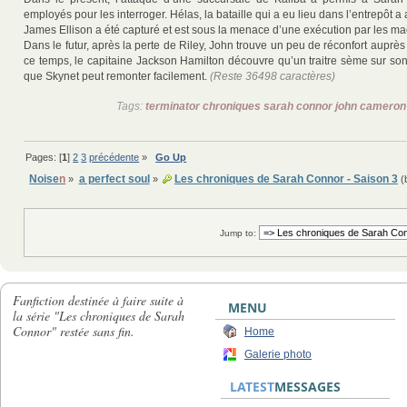
employés pour les interroger. Hélas, la bataille qui a eu lieu dans l’entrepôt a a
James Ellison a été capturé et est sous la menace d’une exécution par les ma
Dans le futur, après la perte de Riley, John trouve un peu de réconfort auprès
ce temps, le capitaine Jackson Hamilton découvre qu’un traitre sème sur so
que Skynet peut remonter facilement.
(Reste 36498 caractères)
Tags:
terminator chroniques sarah connor john cameron
Pages: [
1
]
2
3
précédente
»
Go Up
Noise
n
a perfect soul
Les chroniques de Sarah Connor - Saison 3
»
»
(
Jump to:
Fanfiction destinée à faire suite à
MENU
la série "Les chroniques de Sarah
Connor" restée sans fin.
Home
Galerie photo
LATEST
MESSAGES