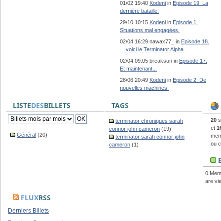
01/02 19:40
Kodeni
in
Episode 19. La
dernière bataille.
29/10 10:15
Kodeni
in
Episode 1.
Situations mal engagées.
02/04 16:29 nawax77_ in
Episode 18.
... voici le Terminator Alpha.
02/04 09:05 breaksun in
Episode 17.
Et maintenant...
28/06 20:49
Kodeni
in
Episode 2. De
nouvelles machines.
LISTE
DES
BILLETS
TAGS
20
s
terminator chroniques sarah
et
1
connor john cameron
(19)
Général
(20)
memb
terminator sarah connor john
ou c
cameron
(1)
E
0 Mem
are vi
FLUX
RSS
Derniers Billets