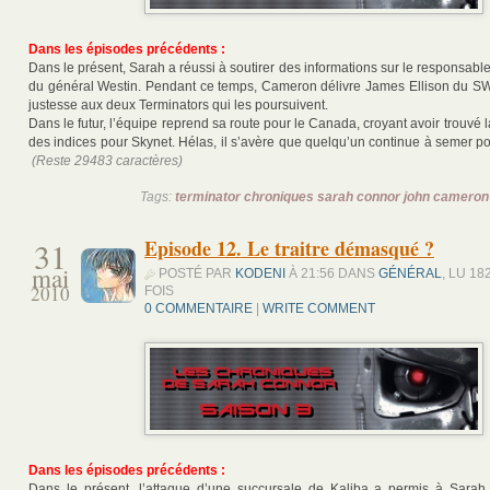
Dans les épisodes précédents :
Dans le présent, Sarah a réussi à soutirer des informations sur le responsable d
du général Westin. Pendant ce temps, Cameron délivre James Ellison du S
justesse aux deux Terminators qui les poursuivent.
Dans le futur, l’équipe reprend sa route pour le Canada, croyant avoir trouvé la
des indices pour Skynet. Hélas, il s’avère que quelqu’un continue à semer 
(Reste 29483 caractères)
Tags:
terminator chroniques sarah connor john cameron
31
Episode 12. Le traitre démasqué ?
mai
POSTÉ PAR
KODENI
À 21:56 DANS
GÉNÉRAL
, LU 18
2010
FOIS
0 COMMENTAIRE
|
WRITE COMMENT
Dans les épisodes précédents :
Dans le présent, l’attaque d’une succursale de Kaliba a permis à Sarah