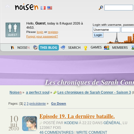
Guest
Hello,
,
today is 8 August 2026 à
Login with username, passwo
4h53.
Please
login
or
register
.
Forgot your password?
GAMES
NOISE
N
THIS BLOG
SEARCH
MEMBERS
Les chroniques de Sarah Con
Noise
n
a perfect soul
Les chroniques de Sarah Connor - Saison 3
»
»
(
Pages: [
1
]
2
3
précédente
»
Go Down
10
Episode 19. La dernière bataille.
jui
POSTÉ PAR
KODENI
À 22:22 DANS
GÉNÉRAL
, LU
2010
123967 FOIS
46 COMMENTAIRES
|
WRITE COMMENT