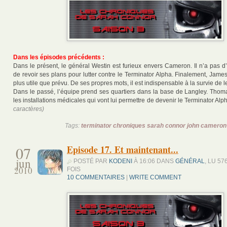
Dans les épisodes précédents :
Dans le présent, le général Westin est furieux envers Cameron. Il n’a pas d
de revoir ses plans pour lutter contre le Terminator Alpha. Finalement, James 
plus utile que prévu. De ses propres mots, il est indispensable à la survie de l
Dans le passé, l’équipe prend ses quartiers dans la base de Langley. Tho
les installations médicales qui vont lui permettre de devenir le Terminator A
caractères)
Tags:
terminator chroniques sarah connor john cameron
07
Episode 17. Et maintenant...
jun
POSTÉ PAR
KODENI
À 16:06 DANS
GÉNÉRAL
, LU 57
2010
FOIS
10 COMMENTAIRES
|
WRITE COMMENT