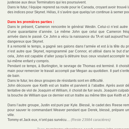
justesse aux deux Terminators qui les poursuivent.
Dans le futur, l’équipe reprend sa route pour le Canada, croyant avoir trouvé la
des indices pour Skynet. Hélas, il s’avère que quelqu’un continue à semer p
Dans les premières parties :
Dans le présent, Cameron rencontre le général Westin. Celui-ci n’est autr
d’une quarantaine d’année. Le même John que celui que Cameron fréq
arrivée dans le passé. Ce John a vécu la naissance du TA et sait aujourd’hui
dangereux que Skynet.
Il a remonté le temps, a gagné ses galons dans l’armée et est à la tête du pr
n’est autre que Skynet, reprogrammé par Connor, et utilisé dans le but d’an
cela, John est capable d’aller jusqu’à détruire tous ceux voulant accomplir le
lui-même enfant y compris.
Pendant ce temps, à Burlington, le sevrage de Thomas est terminé. Il choisi
main pour remercier le travail accompli par Megan au quotidien. Il part s’enf
de bain.
Dans le futur, les deux groupes de résistants sont en difficulté.
John découvre que Keith est un traitre et parvient à l’abattre. Après avoir dé
tentative de viol de Joaquim et William, il choisit de fuir seuls. Joaquim culpa
la bouche de William que ce dernier est un traitre au même titre que Keith et J
Dans l’autre groupe, Justin est puni par Kyle. Blessé, le cadet des Reese re
pour sauver le commandant Weaver pendant que Derek, blessé, prépare un 
ville.
Tommy et Jack eux, n’ont pas survécu…
(Reste 23984 caractères)