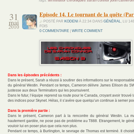
Tags:
terminator chroniques sarah connor john cameron
31
Episode 14. Le tournant de la quête (Part
mai
POSTÉ PAR
KODENI
À 22:34 DANS
GÉNÉRAL
, LU 14
2010
FOIS
0 COMMENTAIRE
|
WRITE COMMENT
Dans les épisodes précédents :
Dans le présent, Sarah a réussi à soutirer des informations sur le responsable d
du général Westin. Pendant ce temps, Cameron délivre James Ellison du S
justesse aux deux Terminators qui les poursuivent.
Dans le futur, l’équipe reprend sa route pour le Canada, croyant avoir trouvé la
des indices pour Skynet. Hélas, il s’avère que quelqu’un continue à semer p
Dans la première partie :
Dans le présent, Cameron part à la rencontre du général Westin. La m
hautement gardée, ne pose pas de problème au T888. Etrangement, le géné
vouloir lui en poser plus que cela non plus.
Pendant ce temps, à Burlington, le sevrage de Thomas est terminé. Il choisi