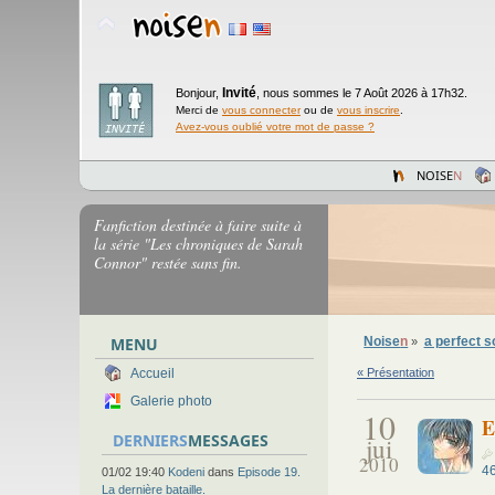
Invité
Bonjour,
,
nous sommes le 7 Août 2026 à 17h32.
Merci de
vous connecter
ou de
vous inscrire
.
Avez-vous oublié votre mot de passe ?
NOISE
N
Fanfiction destinée à faire suite à
la série "Les chroniques de Sarah
Connor" restée sans fin.
MENU
Noise
n
a perfect s
»
« Présentation
Accueil
Galerie photo
10
E
DERNIERS
MESSAGES
jui
2010
4
01/02 19:40
Kodeni
dans
Episode 19.
La dernière bataille.