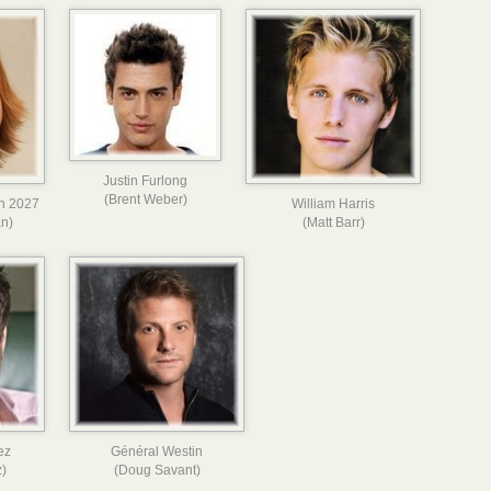
Justin Furlong
(Brent Weber)
n 2027
William Harris
n)
(Matt Barr)
ez
Général Westin
)
(Doug Savant)