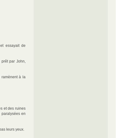
et essayait de
e prêt par John,
s ramènent à la
s et des ruines
 paralysées en
pas leurs yeux.