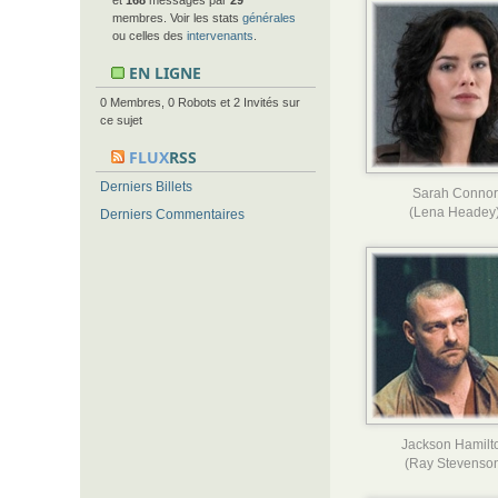
et
168
messages par
29
membres. Voir les stats
générales
ou celles des
intervenants
.
EN LIGNE
0 Membres, 0 Robots et 2 Invités sur
ce sujet
FLUX
RSS
Derniers Billets
Sarah Connor
(Lena Headey
Derniers Commentaires
Jackson Hamilt
(Ray Stevenso