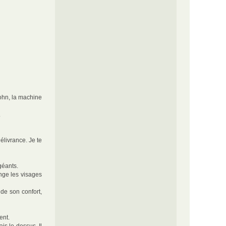
John, la machine
.
élivrance. Je te
géants.
onge les visages
 de son confort,
ent.