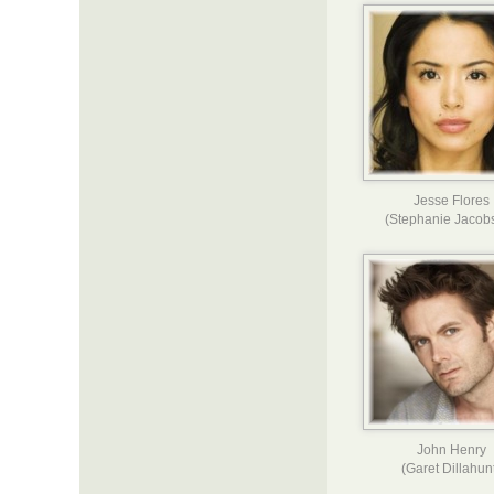
Jesse Flores
(Stephanie Jacob
John Henry
(Garet Dillahun