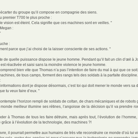
s’écarter du groupe qu’il compose en compagnie des siens.
r du premier T700 le plus proche :
e vision est éteint. Cela signifie que ces machines sont en veilles. "
 Megan :
"
uche :
ent parce que j’ai choisi de la laisser consciente de ses actions. "
te de quelle puissance dispose le jeune homme. Pendant qu’il fait un clin d’œil à 
 est réactivée et saisi sans la moindre violence le jeune homme.
comprend bien vite que Thomas n’a pas l’intention de faire du mal à qui que ce soit
machines, de tous camps, forment des rangs tels des soldats à la parfaite discipline.
:
informations dont je dispose désormais, c’est toi qui doit mener le monde vers sa d
ue tu veux faire d’eux. "
 contemple l’horizon rempli de soldats de coltan, de chars mécaniques et de robots 
 monde meilleur illumine ses rétines, l’angoisse de la décision qu’il va prendre r
nder à Thomas de tous les faire détruire, mais après tout, l’évolution de l’homme,
ie grâce à l’évolution de la technologie, des machines ?!
re, il pourrait permettre aux humains de très vite reconstruire ce monde d’où lui vi