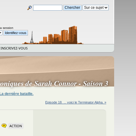
la session
INSCRIVEZ-VOUS
roniques de Sarah Connor - Saison 3
La dernière bataille.
Episode 18. ... voici le Terminator Alpha. »
ACTION