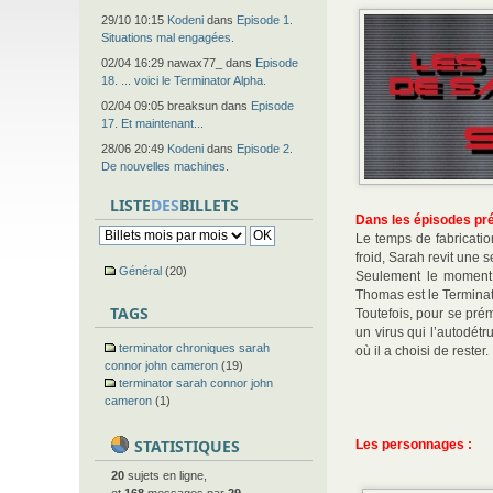
29/10 10:15
Kodeni
dans
Episode 1.
Situations mal engagées.
02/04 16:29 nawax77_ dans
Episode
18. ... voici le Terminator Alpha.
02/04 09:05 breaksun dans
Episode
17. Et maintenant...
28/06 20:49
Kodeni
dans
Episode 2.
De nouvelles machines.
LISTE
DES
BILLETS
Dans les épisodes pr
Le temps de fabricatio
froid, Sarah revit une
Général
(20)
Seulement le moment d
Thomas est le Terminat
TAGS
Toutefois, pour se pré
un virus qui l’autodétr
terminator chroniques sarah
où il a choisi de rester.
connor john cameron
(19)
terminator sarah connor john
cameron
(1)
STATISTIQUES
Les personnages :
20
sujets en ligne,