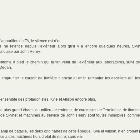
’apparition du TA, le silence est d’or.
 ne retentie depuis l’extérieur alors qu’il y a encore quelques heures, Skyn
onquise par John Henry.
monte à pied le chemin qui la fait venir de l’extérieur aux laboratoires, suivi d
 Megan.
 emprunter le couloir de lumière blanche et enfin remonter les escaliers qui le
l’ensemble des protagonistes, Kyle et Allison encore plus.
 plus grand chaos, au milieu de cratères, de carcasses de Terminator, de flamme
 de Skynet et machines au service de John Henry sont toutes immobiles, comme
mp de bataille, les deux originaires de cette époque, Kyle et Allison, n’en croient 
face à des machines hors d’état de nuire, sans vie.