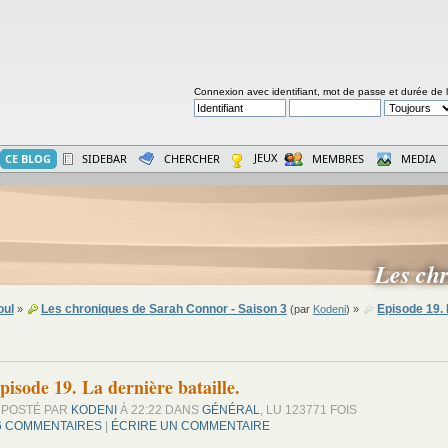
Connexion avec identifiant, mot de passe et durée de 
JEUX
CE BLOG
SIDEBAR
CHERCHER
MEMBRES
MEDIA
Les ch
oul
Les chroniques de Sarah Connor - Saison 3
Episode 19. 
»
(par
Kodeni
) »
pisode 19. La dernière bataille.
POSTÉ PAR
KODENI
À 22:22 DANS
GÉNÉRAL
, LU 123771 FOIS
6 COMMENTAIRES
|
ÉCRIRE UN COMMENTAIRE