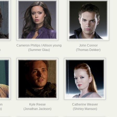
Cameron Philips / Allison young
John Connor
)
(Summer Glau)
(Thomas Dekker)
on
Kyle Reese
Catherine Weaver
n)
(Jonathan Jackson)
(Shirley Manson)