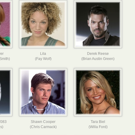
er
Lila
Derek Reese
Smith)
(Fay Wolf)
(Brian Austin Green)
V083
Shawn Cooper
Tara Biel
s)
(Chris Carmack)
(Willa Ford)