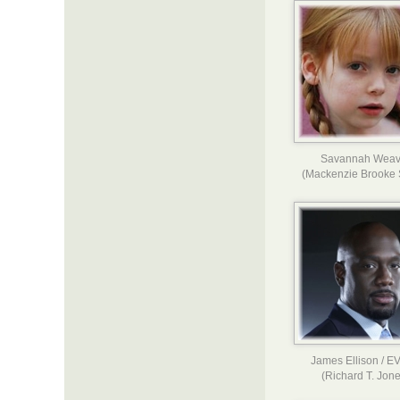
Savannah Weav
(Mackenzie Brooke 
James Ellison / E
(Richard T. Jone