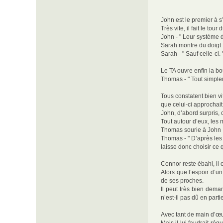
John est le premier à 
Très vite, il fait le tou
John - " Leur système d
Sarah montre du doigt
Sarah - " Sauf celle-ci. 
Le TA ouvre enfin la bo
Thomas - " Tout simplem
Tous constatent bien vi
que celui-ci approchait
John, d’abord surpris, 
Tout autour d’eux, les 
Thomas sourie à John 
Thomas - " D’après les 
laisse donc choisir ce q
Connor reste ébahi, il
Alors que l’espoir d’un
de ses proches.
Il peut très bien dema
n’est-il pas dû en part
Avec tant de main d’œuv