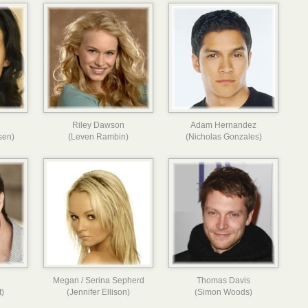
Riley Dawson
Adam Hernandez
sen)
(Leven Rambin)
(Nicholas Gonzales)
Megan / Serina Sepherd
Thomas Davis
t)
(Jennifer Ellison)
(Simon Woods)