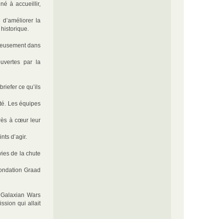
é à accueillir,
 d’améliorer la
 historique.
cieusement dans
uvertes par la
riefer ce qu’ils
ité. Les équipes
rès à cœur leur
nts d’agir.
vies de la chute
Fondation Graad
s Galaxian Wars
ssion qui allait