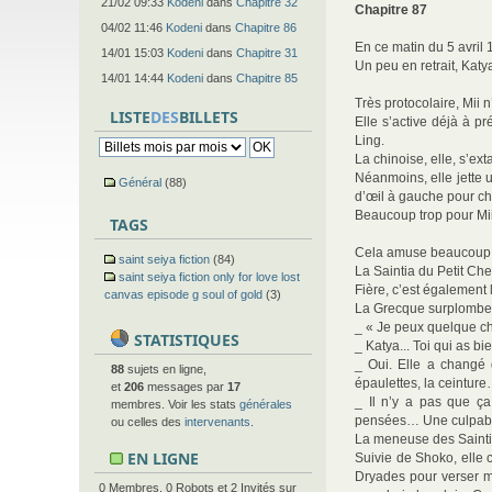
21/02 09:33
Kodeni
dans
Chapitre 32
Chapitre 87
04/02 11:46
Kodeni
dans
Chapitre 86
En ce matin du 5 avril
14/01 15:03
Kodeni
dans
Chapitre 31
Un peu en retrait, Kat
14/01 14:44
Kodeni
dans
Chapitre 85
Très protocolaire, Mii 
LISTE
DES
BILLETS
Elle s’active déjà à p
Ling.
La chinoise, elle, s’ext
Néanmoins, elle jette 
Général
(88)
d’œil à gauche pour ch
Beaucoup trop pour Mii
TAGS
Cela amuse beaucoup l’
saint seiya fiction
(84)
La Saintia du Petit Che
saint seiya fiction only for love lost
Fière, c’est également 
canvas episode g soul of gold
(3)
La Grecque surplombe K
_ « Je peux quelque c
STATISTIQUES
_ Katya... Toi qui as b
_ Oui. Elle a changé d
88
sujets en ligne,
épaulettes, la ceinture
et
206
messages par
17
_ Il n’y a pas que ç
membres. Voir les stats
générales
pensées… Une culpabili
ou celles des
intervenants
.
La meneuse des Saintias
EN LIGNE
Suivie de Shoko, elle 
Dryades pour verser mo
0 Membres, 0 Robots et 2 Invités sur