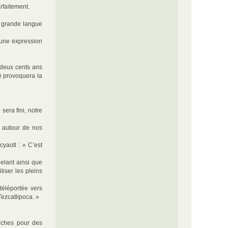
rfaitement.
sa grande langue
’une expression
é deux cents ans
té provoquera la
era fini, notre
p autour de nos
yaotl : « C’est
elant ainsi que
liser les pleins
téléportée vers
Tezcatlipoca. »
arches pour des