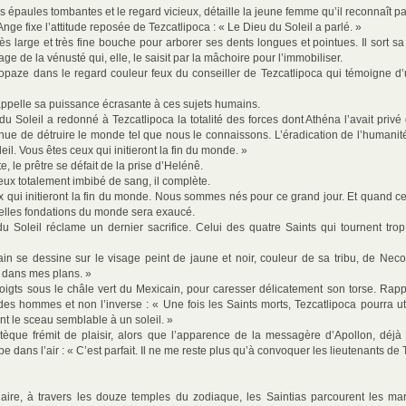
es épaules tombantes et le regard vicieux, détaille la jeune femme qu’il reconnaît pa
Ange fixe l’attitude reposée de Tezcatlipoca : « Le Dieu du Soleil a parlé. »
ès large et très fine bouche pour arborer ses dents longues et pointues. Il sort 
age de la vénusté qui, elle, le saisit par la mâchoire pour l’immobiliser.
topaze dans le regard couleur feux du conseiller de Tezcatlipoca qui témoigne d
rappelle sa puissance écrasante à ces sujets humains.
u Soleil a redonné à Tezcatlipoca la totalité des forces dont Athéna l’avait priv
venue de détruire le monde tel que nous le connaissons. L’éradication de l’humani
il. Vous êtes ceux qui initieront la fin du monde. »
 le prêtre se défait de la prise d’Helénê.
eux totalement imbibé de sang, il complète.
ui initieront la fin du monde. Nous sommes nés pour ce grand jour. Et quand ce s
velles fondations du monde sera exaucé.
u Soleil réclame un dernier sacrifice. Celui des quatre Saints qui tournent tro
in se dessine sur le visage peint de jaune et noir, couleur de sa tribu, de Necoc
le dans mes plans. »
igts sous le châle vert du Mexicain, pour caresser délicatement son torse. Rapp
des hommes et non l’inverse : « Une fois les Saints morts, Tezcatlipoca pourra uti
nt le sceau semblable à un soleil. »
èque frémit de plaisir, alors que l’apparence de la messagère d’Apollon, déjà 
pe dans l’air : « C’est parfait. Il ne me reste plus qu’à convoquer les lieutenants de 
aire, à travers les douze temples du zodiaque, les Saintias parcourent les m