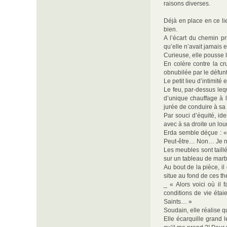
raisons diverses.
Déjà en place en ce li
bien.
A l’écart du chemin pr
qu’elle n’avait jamais 
Curieuse, elle pousse l
En colère contre la cr
obnubilée par le défun
Le petit lieu d’intimité
Le feu, par-dessus leq
d’unique chauffage à l
jurée de conduire à sa 
Par souci d’équité, id
avec à sa droite un lou
Erda semble déçue : « 
Peut-être… Non… Je ne 
Les meubles sont taill
sur un tableau de mar
Au bout de la pièce, 
situe au fond de ces th
_ « Alors voici où il 
conditions de vie éta
Saints… »
Soudain, elle réalise qu
Elle écarquille grand 