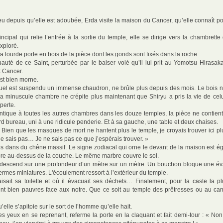
eu depuis qu’elle est adoubée, Erda visite la maison du Cancer, qu’elle connaît po
incipal qui relie l’entrée à la sortie du temple, elle se dirige vers la chambret
exploré.
a lourde porte en bois de la pièce dont les gonds sont fixés dans la roche.
uauté de ce Saint, perturbée par le baiser volé qu’il lui prit au Yomotsu Hirasak
t Cancer.
 est bien morne.
uel est suspendu un immense chaudron, ne brûle plus depuis des mois. Le bois noi
a minuscule chambre ne crépite plus maintenant que Shiryu a pris la vie de celui 
perte.
entique à toutes les autres chambres dans les douze temples, la pièce ne contient 
rd bureau, uni à une ridicule penderie. Et à sa gauche, une table et deux chaises.
Bien que les masques de mort ne hantent plus le temple, je croyais trouver ici 
sais pas… Je ne sais pas ce que j’espérais trouver. »
és dans du chêne massif. Le signe zodiacal qui orne le devant de la maison est é
bre au-dessus de la couche. Le même marbre couvre le sol.
il descend sur une profondeur d’un mètre sur un mètre. Un bouchon bloque une év
ermes miniatures. L'écoulement ressort à l’extérieur du temple.
faisait sa toilette et où il évacuait ses déchets… Finalement, pour la caste la p
ient bien pauvres face aux notre. Que ce soit au temple des prêtresses ou au 
’elle s’apitoie sur le sort de l’homme qu’elle hait.
les yeux en se reprenant, referme la porte en la claquant et fait demi-tour : « No