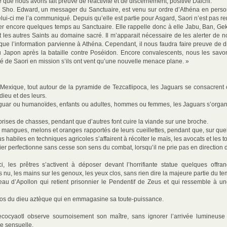
e que nous avons fait preuve de réactivité et de discernement, positive Daichi.
 Sho. Edward, un messager du Sanctuaire, est venu sur ordre d’Athéna en perso
ui-ci me l’a communiqué. Depuis qu’elle est partie pour Asgard, Saori n’est pas r
r encore quelques temps au Sanctuaire. Elle rappelle donc à elle Jabu, Ban, Geki,
et les autres Saints au domaine sacré. Il m’apparait nécessaire de les alerter de 
 que l’information parvienne à Athéna. Cependant, il nous faudra faire preuve de d
u Japon après la bataille contre Poséidon. Encore convalescents, nous les sav
nté de Saori en mission s’ils ont vent qu’une nouvelle menace plane. »
Mexique, tout autour de la pyramide de Tezcatlipoca, les Jaguars se consacre
dieu et des leurs.
uar ou humanoïdes, enfants ou adultes, hommes ou femmes, les Jaguars s’organ
prises de chasses, pendant que d’autres font cuire la viande sur une broche.
s mangues, melons et oranges rapportés de leurs cueillettes, pendant que, sur que
lus habiles en techniques agricoles s’affairent à récolter le maïs, les avocats et les 
ier perfectionne sans cesse son sens du combat, lorsqu’il ne prie pas en direction 
-ci, les prêtres s’activent à déposer devant l’horrifiante statue quelques offra
s nu, les mains sur les genoux, les yeux clos, sans rien dire la majeure partie du te
ceau d’Apollon qui retient prisonnier le Pendentif de Zeus et qui ressemble à u
dos du dieu aztèque qui en emmagasine sa toute-puissance.
Necocyaotl observe sournoisement son maître, sans ignorer l’arrivée lumineus
e sensuelle.