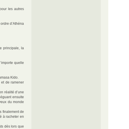
 pour les autres
 ordre d’Athéna
 principale, la
’importe quelle
sumasa Kido.
ga et de ramener
en réalité d’une
léguant ensuite
x yeux du monde
is finalement de
é à racheter en
ats dès lors que