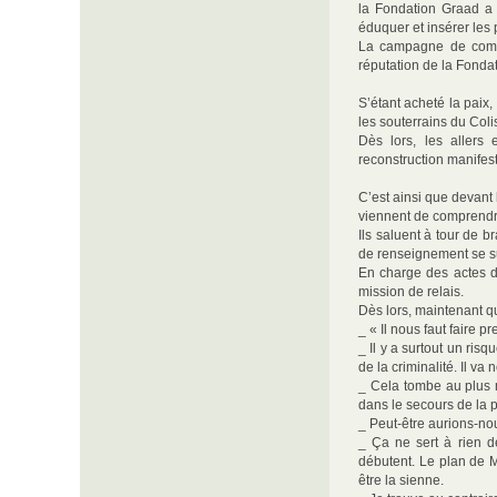
la Fondation Graad a 
éduquer et insérer les
La campagne de commun
réputation de la Fondat
S’étant acheté la paix
les souterrains du Coli
Dès lors, les allers
reconstruction manifest
C’est ainsi que devant 
viennent de comprendr
Ils saluent à tour de b
de renseignement se suc
En charge des actes d
mission de relais.
Dès lors, maintenant qu
_ « Il nous faut faire
_ Il y a surtout un ris
de la criminalité. Il v
_ Cela tombe au plus 
dans le secours de la 
_ Peut-être aurions-no
_ Ça ne sert à rien d
débutent. Le plan de M
être la sienne.