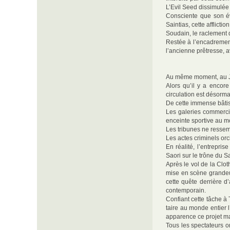
L’Evil Seed dissimulée 
Consciente que son évi
Saintias, cette afflict
Soudain, le raclement 
Restée à l’encadrement
l’ancienne prêtresse, 
Au même moment, au Ja
Alors qu’il y a encore
circulation est désorma
De cette immense bâtiss
Les galeries commercia
enceinte sportive au m
Les tribunes ne ressem
Les actes criminels orc
En réalité, l’entrepri
Saori sur le trône du S
Après le vol de la Clot
mise en scène grandeur
cette quête derrière d
contemporain.
Confiant cette tâche à
taire au monde entier 
apparence ce projet m
Tous les spectateurs o