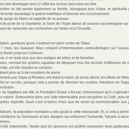
en elle développe ainsi à l’affût ses racines dans tout son être.
ction lui fait perdre également sa famille, biologique pour Katya, et spirituelle
ion féconde davantage la graine maléfique et favorise son accroissement.
de gorge de Marin lui rappelle de se presser.
 de porte de la chambrée, le Saint de l’Aigle attend de pouvoir raccompagner sur
avant de reprendre ses recherches sur Seika et la Chouette…
pon, quelques grues s’activent en plein centre de Tokyo.
 7 mois, les Galaxian Wars créaient d’interminables embouteillages sur l’avenue
is fluide jusqu’au Coliseum.
e, il ne reste plus que des vestiges de béton et de ferrailles.
les, cerclant les gradins capables de dépasser tous les records d’affluence de n
onde, ont été réduites en cendres.
blent plus qu’à des escaliers de pierre.
hestrés par Gigas et Phaéton ont réduit à néant, de prime abord, les efforts de Mit
se fut un succès, puisque cela a permis de dévoiler les cruelles intentions de Sa
anctuaire.
h du Sagittaire par Ikki, la Fondation Graad a fini par communiquer qu’il s’agissait 
 nature. Embourbée dans une lutte interminable pour récupérer la Cloth, puis re
’autres objectifs, Saori n’eut d’autres choix que de revoir sa communication au
 Tatsumi, la population mondiale a peu gouté à cette mascarade. Et, si cela a perm
l’existence du Sanctuaire et des dangers qui entourent l’humanité, Tatsumi a œuvr
alvenu.
nt été indemnisés. Tandis que les sponsors ont préféré renouveler leurs partenari