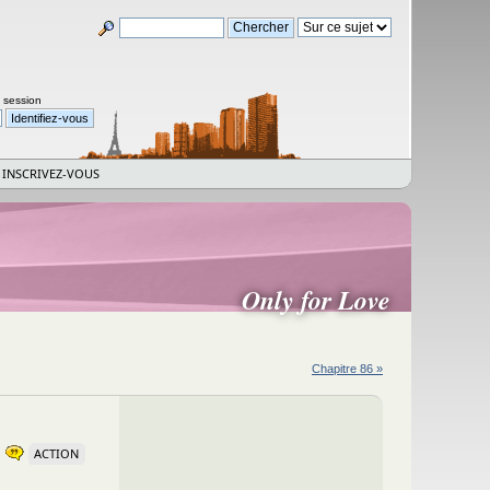
a session
INSCRIVEZ-VOUS
Only for Love
Chapitre 86 »
ACTION