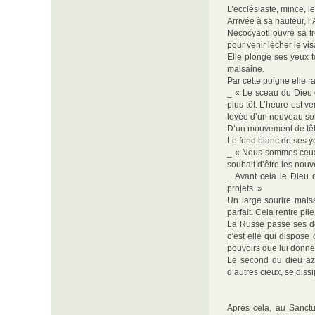
L’ecclésiaste, mince, l
Arrivée à sa hauteur, l’
Necocyaotl ouvre sa tr
pour venir lécher le vis
Elle plonge ses yeux 
malsaine.
Par cette poigne elle 
_ « Le sceau du Dieu d
plus tôt. L’heure est 
levée d’un nouveau sole
D’un mouvement de tête,
Le fond blanc de ses y
_ « Nous sommes ceux q
souhait d’être les nou
_ Avant cela le Dieu d
projets. »
Un large sourire malsa
parfait. Cela rentre pi
La Russe passe ses do
c’est elle qui dispose 
pouvoirs que lui donne
Le second du dieu azt
d’autres cieux, se dissi
Après cela, au Sanctu