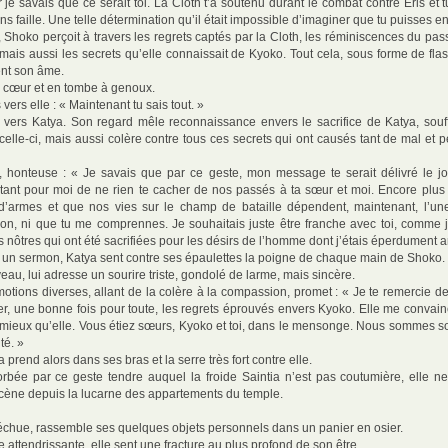
r je savais que ce serait toi. La Cloth t’a soutenu durant le combat contre Eris et t
s faille. Une telle détermination qu’il était impossible d’imaginer que tu puisses en 
 Shoko perçoit à travers les regrets captés par la Cloth, les réminiscences du pa
 mais aussi les secrets qu’elle connaissait de Kyoko. Tout cela, sous forme de fla
ent son âme.
e cœur et en tombe à genoux.
vers elle : « Maintenant tu sais tout. »
 vers Katya. Son regard mêle reconnaissance envers le sacrifice de Katya, souf
elle-ci, mais aussi colère contre tous ces secrets qui ont causés tant de mal et p
, honteuse : « Je savais que par ce geste, mon message te serait délivré le jo
ortant pour moi de ne rien te cacher de nos passés à ta sœur et moi. Encore plu
armes et que nos vies sur le champ de bataille dépendent, maintenant, l’une 
on, ni que tu me comprennes. Je souhaitais juste être franche avec toi, comme j
s nôtres qui ont été sacrifiées pour les désirs de l’homme dont j’étais éperdument
 à un sermon, Katya sent contre ses épaulettes la poigne de chaque main de Shoko.
eau, lui adresse un sourire triste, gondolé de larme, mais sincère.
tions diverses, allant de la colère à la compassion, promet : « Je te remercie de 
ser, une bonne fois pour toute, les regrets éprouvés envers Kyoko. Elle me convai
e mieux qu’elle. Vous étiez sœurs, Kyoko et toi, dans le mensonge. Nous sommes sœ
té. »
prend alors dans ses bras et la serre très fort contre elle.
rbée par ce geste tendre auquel la froide Saintia n’est pas coutumière, elle 
scène depuis la lucarne des appartements du temple.
 déchue, rassemble ses quelques objets personnels dans un panier en osier.
ne attendrissante, elle sent une fracture au plus profond de son être.