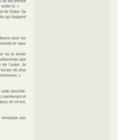
u as fait preuve
rester là. »
ssé de Katya. Sa
shs qui frappent
france pour les
ervertis le cœur
ur où tu serais
s désormais que
de l’autre. Je
’aurais dû plus
 amoureuse. »
cette sincérité.
nc maintenant et
urs, toi et moi,
ne remarque pas