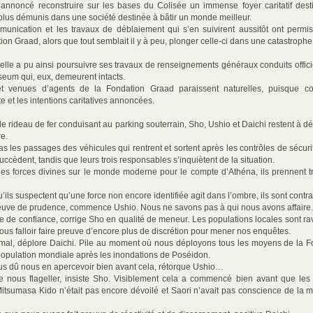
annoncé reconstruire sur les bases du Colisée un immense foyer caritatif destin
 plus démunis dans une société destinée à bâtir un monde meilleur.
ication et les travaux de déblaiement qui s’en suivirent aussitôt ont permis
ion Graad, alors que tout semblait il y à peu, plonger celle-ci dans une catastrophe
, elle a pu ainsi poursuivre ses travaux de renseignements généraux conduits offi
seum qui, eux, demeurent intacts.
 et venues d’agents de la Fondation Graad paraissent naturelles, puisque co
e et les intentions caritatives annoncées.
le rideau de fer conduisant au parking souterrain, Sho, Ushio et Daichi restent à déb
e.
ras les passages des véhicules qui rentrent et sortent après les contrôles de sécur
cèdent, tandis que leurs trois responsables s’inquiètent de la situation.
es forces divines sur le monde moderne pour le compte d’Athéna, ils prennent t
’ils suspectent qu’une force non encore identifiée agit dans l’ombre, ils sont contrai
 preuve de prudence, commence Ushio. Nous ne savons pas à qui nous avons affaire.
que de confiance, corrige Sho en qualité de meneur. Les populations locales sont ra
a nous falloir faire preuve d’encore plus de discrétion pour mener nos enquêtes.
mal, déplore Daichi. Pile au moment où nous déployons tous les moyens de la 
population mondiale après les inondations de Poséidon.
us dû nous en apercevoir bien avant cela, rétorque Ushio…
e nous flageller, insiste Sho. Visiblement cela a commencé bien avant que le
itsumasa Kido n’était pas encore dévoilé et Saori n’avait pas conscience de la mi