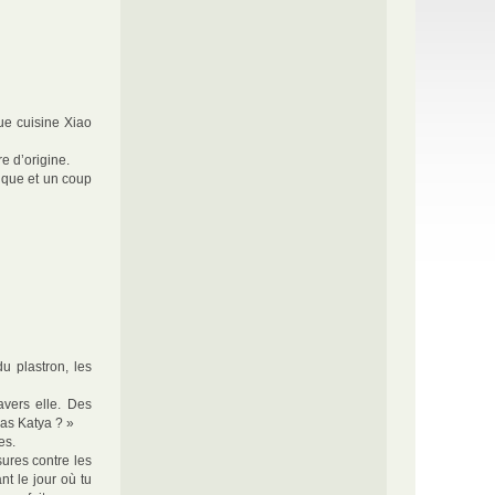
que cuisine Xiao
re d’origine.
mique et un coup
u plastron, les
vers elle. Des
as Katya ? »
es.
sures contre les
t le jour où tu