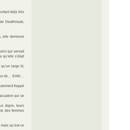
urtant déjà très
te de Deathmask,
a, elle demeure
rci qui servait
qu’elle s’était
qu’un large lit,
plus de… Enfin…
galement frappé
acuation qui se
lus digne, leurs
camp des femmes
n mais qu’est-ce