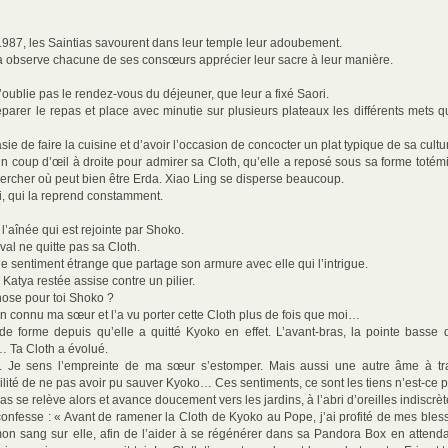
 1987, les Saintias savourent dans leur temple leur adoubement.
ya observe chacune de ses consœurs apprécier leur sacre à leur manière.
n’oublie pas le rendez-vous du déjeuner, que leur a fixé Saori.
réparer le repas et place avec minutie sur plusieurs plateaux les différents mets 
asie de faire la cuisine et d’avoir l’occasion de concocter un plat typique de sa cultu
un coup d’œil à droite pour admirer sa Cloth, qu’elle a reposé sous sa forme toté
ercher où peut bien être Erda. Xiao Ling se disperse beaucoup.
, qui la reprend constamment.
aînée qui est rejointe par Shoko.
val ne quitte pas sa Cloth.
le sentiment étrange que partage son armure avec elle qui l’intrigue.
atya restée assise contre un pilier.
hose pour toi Shoko ?
ien connu ma sœur et l’a vu porter cette Cloth plus de fois que moi…
e forme depuis qu’elle a quitté Kyoko en effet. L’avant-bras, la pointe basse d
… Ta Cloth a évolué.
a. Je sens l’empreinte de ma sœur s’estomper. Mais aussi une autre âme à tra
té de ne pas avoir pu sauver Kyoko… Ces sentiments, ce sont les tiens n’est-ce p
 se relève alors et avance doucement vers les jardins, à l’abri d’oreilles indiscrèt
confesse : « Avant de ramener la Cloth de Kyoko au Pope, j’ai profité de mes bles
n sang sur elle, afin de l’aider à se régénérer dans sa Pandora Box en attendan