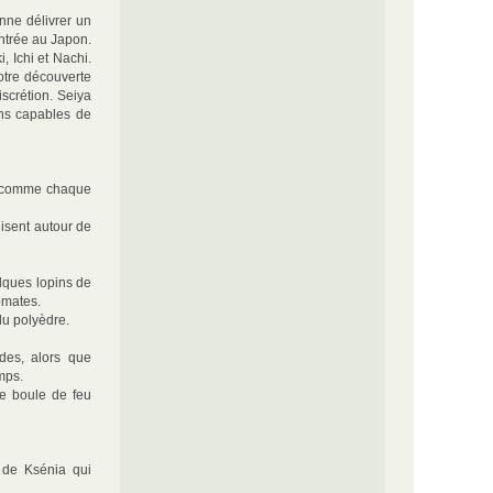
nne délivrer un
entrée au Japon.
 Ichi et Nachi.
notre découverte
iscrétion. Seiya
ons capables de
nt comme chaque
isent autour de
lques lopins de
tomates.
du polyèdre.
ndes, alors que
mps.
ne boule de feu
e de Ksénia qui