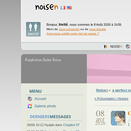
Invité
Bonjour,
,
nous sommes le 8 Août 2026 à 1h39.
Merci de
vous connecter
ou de
vous inscrire
.
Avez-vous oublié votre mot de passe ?
NOISE
N
Fanfiction Saint Seiya
MENU
Noise
n
a perfect s
»
« Présentation / Histoire
Accueil
Galerie photo
08
C
DERNIERS
MESSAGES
avr
2026
1
26/06 10:12 Hyaplo dans
Chapitre 87