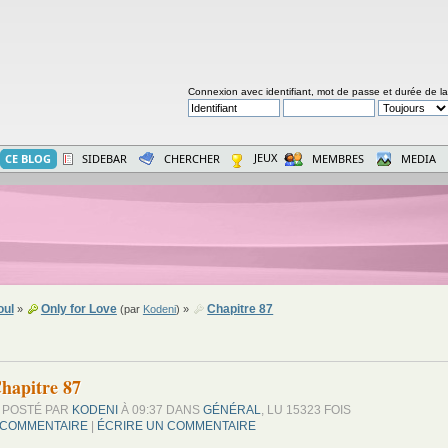
Connexion avec identifiant, mot de passe et durée de l
JEUX
CE BLOG
SIDEBAR
CHERCHER
MEMBRES
MEDIA
oul
Only for Love
Chapitre 87
»
(par
Kodeni
) »
hapitre 87
POSTÉ PAR
KODENI
À 09:37 DANS
GÉNÉRAL
, LU 15323 FOIS
 COMMENTAIRE
|
ÉCRIRE UN COMMENTAIRE