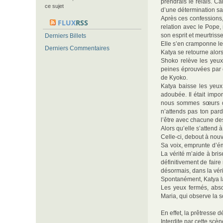
prendrais le relais. Ca
ce sujet
d’une détermination san
Après ces confessions,
FLUX
RSS
relation avec le Pope,
son esprit et meurtriss
Derniers Billets
Elle s’en cramponne l
Derniers Commentaires
Katya se retourne alors 
Shoko relève les yeux
peines éprouvées par c
de Kyoko.
Katya baisse les yeux
adoubée. Il était imp
nous sommes sœurs d’
n’attends pas ton pard
l’être avec chacune de
Alors qu’elle s’attend
Celle-ci, debout à nouv
Sa voix, emprunte d’émo
La vérité m’aide à bri
définitivement de fair
désormais, dans la véri
Spontanément, Katya la 
Les yeux fermés, abso
Maria, qui observe la 
En effet, la prêtresse
Interdite par cette scè