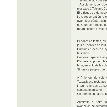
_ Je trouve au contrair
_ Absolument, conclue
message à Tatsumi. Cel
Elle risque de demeure
Ils retrouveront June 
avant leur départ, afin
et Shun sont restés a
repartir contre la volo
Pendant ce temps, au 
jour au service de leur 
Humain en peau de jag
leurs tipis.
Certains dépècent les 
D’autres rapportent le
terre, les soldats les p
Sinon, ce peuple guerr
A l’intérieur de celui
Tezcatlipoca reste assi
Il tourne le dos au s
semblable au soleil.
Ce dernier chauffe le 
Admiratif, le Prêtre 
avance d’une démarch