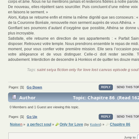
corps et âme. Nous ne lui mentirons jamais et resterons fidèles à notre parole.
De nouveau, elles répètent sans sourciller. Puis concluent d’une même voix 
en faisons le serment. »
Alors, Katya se retourne enfin et mime la même dignité que ses consoeurs : «
de la Couronne Boréale, renouvelle mon serment auprès de vous Athéna. »
Gonflant ses poumons d’autant d’oxygène que possible, Athéna se donne u
plus incroyable.
Satisfaite, elle retourne en direction de ses appartements : « Parfait Sai
disposer. Retrouvez votre temple. Nous prendrons ensemble le repas de midi. 
moment, pour vous confier votre première mission. Elle sera l’occasion po
votre allégeance et de vous distinguer. Celle-ci doit rester secrète.
adoubement. Interdiction de descendre à Honkios et de quitter les douze mai
Tags:
saint seiya fiction only for love lost canvas episode g soul
Pages: [
1
]
Go Down
REPLY
SEND THIS TOP
Author
Topic: Chapitre 86 (Read 16
0 Members and 1 Guest are viewing this topic.
Pages: [
1
]
Go Up
REPLY
SEND THIS TOP
Noise
n
a perfect soul
Only for Love
Chapitre 86
»
»
(by
Kodeni
) »
Jump to: