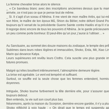
La femme chevalier brise alors le silence.
_ « Ce bandeau blanc avec des inscriptions anciennes dessus que tu man
arrivée, ce n’est pas ce que je pense tout de même.
_ Si. Il s’agit d’un sceau d’Athéna. Il me vient de mon maître Arlès, qui lui-
son frère, le maître de ton époux Mû, Shion du Bélier, notre défunt Grand Po
toujours qu’il venait de la précédente Guerre Sainte contre Hadès et qu’il n’ava
Il regorge donc encore de tous les pouvoirs d’Athéna. Je le garde précieuse
un peu comme porte bonheur. Et peut-être qu’un jour, j’aurai à l’utiliser… »
Au Sanctuaire, au sommet des douze maisons du zodiaque, le temple des prêt
Sublimes dans leurs robes légères et immaculées, Shoko, Erda, Mii, Xiao Lin
Marin qui devance Katya.
Leurs supérieures ont revêtu leurs Cloths. Cela suscite une plus grande i
futures promues.
Malgré qu’elles bouillent intérieurement, l’atmosphère demeure légère.
La brise est agréable. Le vent est tempéré et suffisant.
Surtout, ce souffle est la seule chose que les femmes entendent, hormis
doyennes.
Intriguée, Shoko tourne furtivement la tête derrière elle, pour s’assurer qu
toujours debout.
Bien entendu, la vie suit son court plus bas.
Néanmoins, après la maison du Scorpion, dernière encore gardée, il n’y a plu
Shoko réfléchit à voix haute : « On dirait que le temps est suspendu a