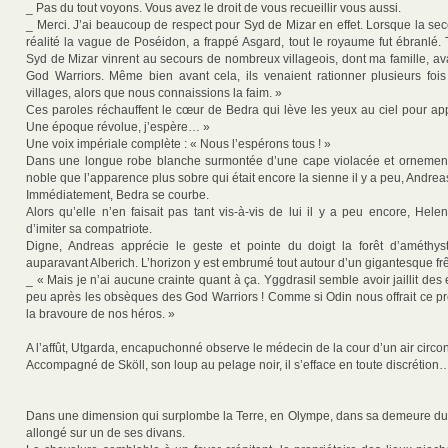
_ Pas du tout voyons. Vous avez le droit de vous recueillir vous aussi.
_ Merci. J’ai beaucoup de respect pour Syd de Mizar en effet. Lorsque la sec
réalité la vague de Poséidon, a frappé Asgard, tout le royaume fut ébranlé.
Syd de Mizar vinrent au secours de nombreux villageois, dont ma famille, a
God Warriors. Même bien avant cela, ils venaient rationner plusieurs fo
villages, alors que nous connaissions la faim. »
Ces paroles réchauffent le cœur de Bedra qui lève les yeux au ciel pour appr
Une époque révolue, j’espère… »
Une voix impériale complète : « Nous l’espérons tous ! »
Dans une longue robe blanche surmontée d’une cape violacée et ornementé
noble que l’apparence plus sobre qui était encore la sienne il y a peu, Andrea
Immédiatement, Bedra se courbe.
Alors qu’elle n’en faisait pas tant vis-à-vis de lui il y a peu encore, Hel
d’imiter sa compatriote.
Digne, Andreas apprécie le geste et pointe du doigt la forêt d’améthy
auparavant Alberich. L’horizon y est embrumé tout autour d’un gigantesque frê
_ « Mais je n’ai aucune crainte quant à ça. Yggdrasil semble avoir jaillit des 
peu après les obsèques des God Warriors ! Comme si Odin nous offrait ce pré
la bravoure de nos héros. »
A l’affût, Utgarda, encapuchonné observe le médecin de la cour d’un air circo
Accompagné de Sköll, son loup au pelage noir, il s’efface en toute discrétion
Dans une dimension qui surplombe la Terre, en Olympe, dans sa demeure du S
allongé sur un de ses divans.