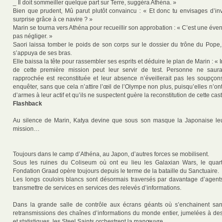
_ Il doit sommeiller quelque part sur Terre, suggéra Athéna. »
Bien que prudent, Mû parut plutôt convaincu : « Et donc tu envisages d’inv
surprise grâce à ce navire ? »
Marin se tourna vers Athéna pour recueillir son approbation : « C’est une éventu
pas négliger. »
Saori laissa tomber le poids de son corps sur le dossier du trône du Pope, 
s’appuya de ses bras.
Elle baissa la tête pour rassembler ses esprits et déduire le plan de Marin : « I
de cette première mission peut leur servir de test. Personne ne sau
rapprochée est reconstituée et leur absence n’éveillerait pas les soupçons
enquêter, sans que cela n’attire l’œil de l’Olympe non plus, puisqu’elles n’on
d’armes à leur actif et qu’ils ne suspectent guère la reconstitution de cette cast
Flashback
Au silence de Marin, Katya devine que sous son masque la Japonaise leu
mission…
Toujours dans le camp d’Athéna, au Japon, d’autres forces se mobilisent.
Sous les ruines du Coliseum où ont eu lieu les Galaxian Wars, le quart
Fondation Graad opère toujours depuis le terme de la bataille du Sanctuaire.
Les longs couloirs blancs sont désormais traversés par davantage d’agent
transmettre de services en services des relevés d’informations.
Dans la grande salle de contrôle aux écrans géants où s’enchainent sans
retransmissions des chaînes d’informations du monde entier, jumelées à des 
et statistiques, les Steel Saints orchestrent la manœuvre.