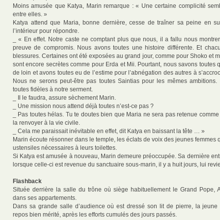
Moins amusée que Katya, Marin remarque : « Une certaine complicité sembl
entre elles. »
Katya attend que Maria, bonne dernière, cesse de traîner sa peine en su
l’intérieur pour répondre.
_ « En effet. Notre caste ne comptant plus que nous, il a fallu nous montrer 
preuve de compromis. Nous avons toutes une histoire différente. Et chac
blessures. Certaines ont été exposées au grand jour, comme pour Shoko et 
sont encore secrètes comme pour Erda et Mii. Pourtant, nous savons toutes
de loin et avons toutes eu de l’estime pour l’abnégation des autres à s’accroc
Nous ne serons peut-être pas toutes Saintias pour les mêmes ambitions.
toutes fidèles à notre serment.
_ Il le faudra, assure sèchement Marin.
_ Une mission nous attend déjà toutes n’est-ce pas ?
_ Pas toutes hélas. Tu te doutes bien que Maria ne sera pas retenue comme 
la renvoyer à la vie civile.
_ Cela me paraissait inévitable en effet, dit Katya en baissant la tête … »
Marin écoute résonner dans le temple, les éclats de voix des jeunes femmes q
ustensiles nécessaires à leurs toilettes.
Si Katya est amusée à nouveau, Marin demeure préoccupée. Sa dernière en
lorsque celle-ci est revenue du sanctuaire sous-marin, il y a huit jours, lui r
Flashback
Située derrière la salle du trône où siège habituellement le Grand Pope, 
dans ses appartements.
Dans sa grande salle d’audience où est dressé son lit de pierre, la jeune 
repos bien mérité, après les efforts cumulés des jours passés.