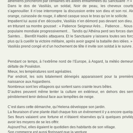
athéniens joncheront par centaines les allées enflammées du Sanctuaire ?! »
Dans le dos de Vasiliás, un soldat, Noir de peau, les cheveux courts
s’agenouiller. Il n’ose interrompre la discussion entre son dieu et son roi. A
orange, cuirassée de rouge, il attend casque sous le bras qu’on le sollicite.
Impatient lui aussi d’en découdre, Vasiliás n’en démord pas devant son dieu
en triturant sa montre gousset : « Patience Seigneur Arès… Patience… Nous
populaire mondiale progressivement… Tandis qu’Athéna perd ses forces dan
Saintes… Bientôt Hadès attaquera. Et le Sanctuaire y laissera toutes ses fo
plus qu’à cueillir la victoire militaire, après avoir gagné la bataille des idées. »
Vasiliás prend congé et d’un hochement de tête il invite son soldat à le suivr
Pendant ce temps, à l’extrême nord de l’Europe, à Asgard, la météo demeu
défaite de Poséidon.
Mieux, les températures sont agréables.
Par endroit, les sols totalement déneigés apparaissent pour la première
naissance aux Asgardiens.
Nombreux sont les villageois qui sortent sans crainte leurs bêtes.
D’autres peuvent même tenter la culture en extérieur, en dehors des serre
péniblement tenir debout face aux tempêtes de neige.
C’est dans cette démarche, qu’Helena développe son jardin.
La fleuraison d’une plante était chaque fois un évènement il y a encore quelq
Ses fleurs valaient une fortune et n’étaient réservées qu’à quelques privil
avoir les moyens de se les offrir.
Aujourd’hui, elles égaient le quotidien des habitants de son village.
Son commerce est aussi florissant que la verdure.