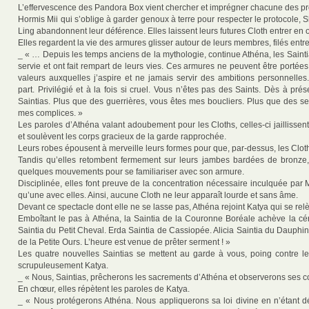
L’effervescence des Pandora Box vient chercher et imprégner chacune des p
Hormis Mii qui s’oblige à garder genoux à terre pour respecter le protocole, 
Ling abandonnent leur déférence. Elles laissent leurs futures Cloth entrer en
Elles regardent la vie des armures glisser autour de leurs membres, filés entre
_ « … Depuis les temps anciens de la mythologie, continue Athéna, les Saint
servie et ont fait rempart de leurs vies. Ces armures ne peuvent être portée
valeurs auxquelles j’aspire et ne jamais servir des ambitions personnelles.
part. Privilégié et à la fois si cruel. Vous n’êtes pas des Saints. Dès à pré
Saintias. Plus que des guerrières, vous êtes mes boucliers. Plus que des se
mes complices. »
Les paroles d’Athéna valant adoubement pour les Cloths, celles-ci jaillisse
et soulèvent les corps gracieux de la garde rapprochée.
Leurs robes épousent à merveille leurs formes pour que, par-dessus, les Cloth
Tandis qu’elles retombent fermement sur leurs jambes bardées de bronze,
quelques mouvements pour se familiariser avec son armure.
Disciplinée, elles font preuve de la concentration nécessaire inculquée par 
qu’une avec elles. Ainsi, aucune Cloth ne leur apparaît lourde et sans âme.
Devant ce spectacle dont elle ne se lasse pas, Athéna rejoint Katya qui se relè
Emboîtant le pas à Athéna, la Saintia de la Couronne Boréale achève la c
Saintia du Petit Cheval. Erda Saintia de Cassiopée. Alicia Saintia du Dauphin
de la Petite Ours. L’heure est venue de prêter serment ! »
Les quatre nouvelles Saintias se mettent au garde à vous, poing contre l
scrupuleusement Katya.
_ « Nous, Saintias, prêcherons les sacrements d’Athéna et observerons ses
En chœur, elles répètent les paroles de Katya.
_ « Nous protégerons Athéna. Nous appliquerons sa loi divine en n’étant d