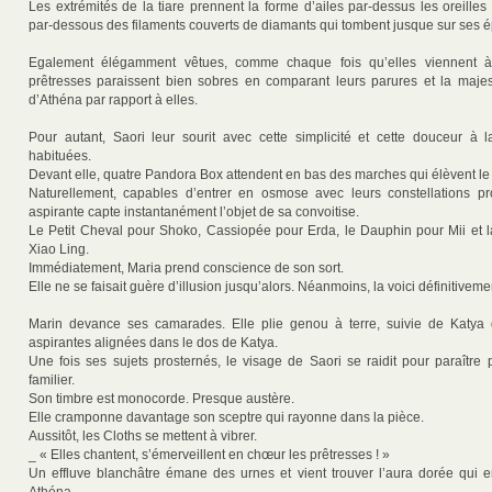
Les extrémités de la tiare prennent la forme d’ailes par-dessus les oreilles
par-dessous des filaments couverts de diamants qui tombent jusque sur ses é
Egalement élégamment vêtues, comme chaque fois qu’elles viennent à 
prêtresses paraissent bien sobres en comparant leurs parures et la maje
d’Athéna par rapport à elles.
Pour autant, Saori leur sourit avec cette simplicité et cette douceur à l
habituées.
Devant elle, quatre Pandora Box attendent en bas des marches qui élèvent le
Naturellement, capables d’entrer en osmose avec leurs constellations pr
aspirante capte instantanément l’objet de sa convoitise.
Le Petit Cheval pour Shoko, Cassiopée pour Erda, le Dauphin pour Mii et l
Xiao Ling.
Immédiatement, Maria prend conscience de son sort.
Elle ne se faisait guère d’illusion jusqu’alors. Néanmoins, la voici définitivemen
Marin devance ses camarades. Elle plie genou à terre, suivie de Katya d
aspirantes alignées dans le dos de Katya.
Une fois ses sujets prosternés, le visage de Saori se raidit pour paraître 
familier.
Son timbre est monocorde. Presque austère.
Elle cramponne davantage son sceptre qui rayonne dans la pièce.
Aussitôt, les Cloths se mettent à vibrer.
_ « Elles chantent, s’émerveillent en chœur les prêtresses ! »
Un effluve blanchâtre émane des urnes et vient trouver l’aura dorée qui 