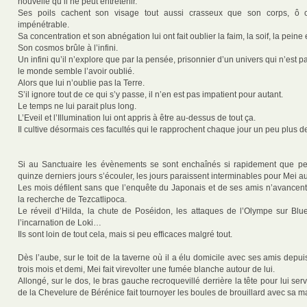
nouvelle qu’il ne peut entretenir.
Ses poils cachent son visage tout aussi crasseux que son corps, ô 
impénétrable.
Sa concentration et son abnégation lui ont fait oublier la faim, la soif, la peine 
Son cosmos brûle à l’infini.
Un infini qu’il n’explore que par la pensée, prisonnier d’un univers qui n’est pa
le monde semble l’avoir oublié.
Alors que lui n’oublie pas la Terre.
S’il ignore tout de ce qui s’y passe, il n’en est pas impatient pour autant.
Le temps ne lui parait plus long.
L’Eveil et l’Illumination lui ont appris à être au-dessus de tout ça.
Il cultive désormais ces facultés qui le rapprochent chaque jour un peu plus 
Si au Sanctuaire les évènements se sont enchaînés si rapidement que pe
quinze derniers jours s’écouler, les jours paraissent interminables pour Mei 
Les mois défilent sans que l’enquête du Japonais et de ses amis n’avancent.
la recherche de Tezcatlipoca.
Le réveil d’Hilda, la chute de Poséidon, les attaques de l’Olympe sur Blu
l’incarnation de Loki…
Ils sont loin de tout cela, mais si peu efficaces malgré tout.
Dès l’aube, sur le toit de la taverne où il a élu domicile avec ses amis depuis 
trois mois et demi, Mei fait virevolter une fumée blanche autour de lui.
Allongé, sur le dos, le bras gauche recroquevillé derrière la tête pour lui serv
de la Chevelure de Bérénice fait tournoyer les boules de brouillard avec sa ma