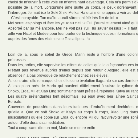
choisi de m’ouvrir à cette voie en m’entrainant davantage. Cela m’a permis d’
possible de la mort. Lorsqu’une âme quitte un corps, je peux dorénavant 
l’interroger. Je maîtrise le Seki Shiki Meikai Ha et ai même appris à voir au-del
_ C’est incroyable. Ton maître aurait sûrement été très fier de toi. »
Mei serre les poings et lève les yeux au ciel : « Oui, j’aurai tellement aimé qu’il 
Absorbé par sa mélancolie, Mei ne voit pas Yulij lui sauter dessus : « Il fa
aille voir Nicol et Médée pour leur parler de ta technique et des informations 
auprès des âmes des victimes de Tezcatlipoca ! »
Loin de là, sous le soleil de Grèce, Marin reste à l’ombre d’une colo
prêtresses.
Dans les jardins, elle supervise les efforts de celles qu’elle a façonnées ces tr
N’étant pas revenue auprès d’elles depuis son retour d’Asgard, elle est
absence n’a pas provoqué de relâchement chez ses élèves.
Au contraire, elle remarque chez elles une évolution flagrante sur ces derniers
A l’exception près de Maria qui parvient difficilement à suivre le rythme 
Shoko, Erda, Mii et Xiao Ling sont maintenant prêtes à rejoindre Katya au rang
Les quatre prétendantes font désormais jeu égal avec leur aînée Saint
Boréale.
Couvertes de poussières dans leurs tuniques d’entraînement déchirées,
qu’elle a. Que ce soit Shoko et Katya au corps à corps, Xiao Ling dans
musculations qu’elle copie sur Erda, ou encore Mii qui fait virevolter une sp
autour d’elle durant sa méditation.
Tout à coup, sans dire un mot, Marin se montre enfin.