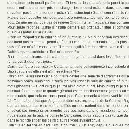
dramatique, cela aurait pu être pire. Et lorsque les plus démunis parmi la 
seront enfin totalement pris en charge, les reconstructions dans des zo
devraient pas être trop longues grâce à la technologie Graad, complète Ushio
Malgré ces nouvelles qui pourraient être réjouissantes, une pointe de scep
voix. Ce que ne manque pas de relever Sho : « Tu ne m’apparais pas convain
Pour seule réponse, Ushio s’installe derrière un ordinateur libre et comm
quelques notes sur le clavier.
Il sort un rapport sur la criminalité en Australie : « Ma supervision des seco
continent australien m’a permis d’être au contact de la population. En plusi
suis allé, on m’a fait constater qu’il commençait à faire bon vivre avant cette c
Daichi apparait crédule : « Tant mieux non ? »
Sho, lui, reste circonspect : « J’ai entendu ça moi aussi dans les différents 
rendu ces dix derniers jours. »
Daichi demeure optimiste : « Certainement une conséquence inconsciente 
Saori depuis qu’elle s’est affirmée Athéna ?! »
Ushio appuie sur une touche pour faire défiler une série de diagrammes qui 
semaines après semaines, jusqu’à pouvoir lisser le taux de criminalité sur 
mois glissants : « C’est ce que j’aurai aimé croire aussi. Mais, puisque je suis
criminalité depuis que le quartier général est en fonctionnement, je peux affir
mes études, que cela ne correspond pas. Cela remonte à bien avant le tr
fait. Tout d’abord, lorsque Saga a accéléré ses recherches de la Cloth du Sagi
des crimes de guerre se sont amplifiés un peu partout dans le monde, en
envoyait ses mercenaires prendre des positions dans le monde contempor
nous étions par la bataille contre le Sanctuaire, nous n’avons pas vu que d
dans le monde entier, les délits d’autres types avaient chuté. »
Daichi s’en félicite en détaillant la courbe : « En effet, depuis quelques 