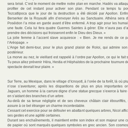
sera brisé. C’est le moment de mettre notre plan en marche. Hadès va attaqu
profiter de cet instant pour activer son plan. Pendant ce temps tu p
Tezcatlipoca que le jour de la destruction a été décidé par Apollon. Enfin 
Berserker de la Royauté afin d’envoyer Arès au Sanctuaire. Athéna sera 
Poséidon l’a mise en garde avant d’être enfermé. A trop agir pour les humai
une faute. Cela lui fera quatre Guerres Saintes à gérer. Elle n’aura pas d’
prendre des décisions qui froisseront enfin le Dieu des Dieux. »
La jolie femme à l’accent slave acquiesce : « Bien. Je me rends de ce pa
l’Aréopage. »
L’Ange fait demi-tour, pour le plus grand plaisir de Roloi, qui admire s
postérieur.
La morve au nez, le vieillard est rappelé à l’ordre par Apollon, ce qui le fait 
Tu peux allez prévenir Héra, Hestia et Héphaïstos de la prochaine tournure 
spectacle devrait leur plaire. »
Sur Terre, au Mexique, dans le village d’Icnoyotl, à l’orée de la forêt, là où p
n’ose s’aventurer, après les disparitions de plus en plus importantes o
Jaguars, un homme à la carrure digne d’une statue grecque s’exerce à faire 
en s’aidant des branches d’un arbre.
Au-delà de sa tenue négligée et de ses cheveux châtain clair ébouriffés, 
assure à ce bel étranger un charme incontestable.
Cessant cet exercice pour se défouler en abattant quelques arbres, Nicol affi
ses gestes et une agilité certaines.
Durant ses enchaînements, il maintient entre son index et son majeur une c
de papier où sont marqués quelques symboles en grec ancien. Son cosmos la 