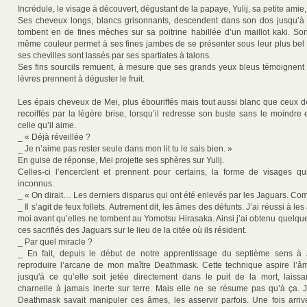
Incrédule, le visage à découvert, dégustant de la papaye, Yulij, sa petite amie, 
Ses cheveux longs, blancs grisonnants, descendent dans son dos jusqu’à s
tombent en de fines mèches sur sa poitrine habillée d’un maillot kaki. Son
même couleur permet à ses fines jambes de se présenter sous leur plus bel 
ses chevilles sont lassés par ses spartiates à talons.
Ses fins sourcils remuent, à mesure que ses grands yeux bleus témoignent 
lèvres prennent à déguster le fruit.
Les épais cheveux de Mei, plus ébouriffés mais tout aussi blanc que ceux d
recoiffés par la légère brise, lorsqu’il redresse son buste sans le moindre 
celle qu’il aime.
_ « Déjà réveillée ?
_ Je n’aime pas rester seule dans mon lit tu le sais bien. »
En guise de réponse, Mei projette ses sphères sur Yulij.
Celles-ci l’encerclent et prennent pour certains, la forme de visages q
inconnus.
_ « On dirait… Les derniers disparus qui ont été enlevés par les Jaguars. C
_ Il s’agit de feux follets. Autrement dit, les âmes des défunts. J’ai réussi à l
moi avant qu’elles ne tombent au Yomotsu Hirasaka. Ainsi j’ai obtenu quelqu
ces sacrifiés des Jaguars sur le lieu de la citée où ils résident.
_ Par quel miracle ?
_ En fait, depuis le début de notre apprentissage du septième sens à J
reproduire l’arcane de mon maître Deathmask. Cette technique aspire l’âm
jusqu'à ce qu’elle soit jetée directement dans le puit de la mort, lais
charnelle à jamais inerte sur terre. Mais elle ne se résume pas qu’à ça. 
Deathmask savait manipuler ces âmes, les asservir parfois. Une fois arriv