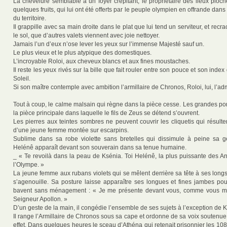
La chevelure semblable à un foyer crépitant, le propriétaire des lieux pioc
quelques fruits, qui lui ont été offerts par le peuple olympien en offrande dans
du territoire.
Il grappille avec sa main droite dans le plat que lui tend un serviteur, et recr
le sol, que d’autres valets viennent avec joie nettoyer.
Jamais l’un d’eux n’ose lever les yeux sur l’immense Majesté sauf un.
Le plus vieux et le plus atypique des domestiques.
L’incroyable Roloi, aux cheveux blancs et aux fines moustaches.
Il reste les yeux rivés sur la bille que fait rouler entre son pouce et son inde
Soleil.
Si son maître contemple avec ambition l’armillaire de Chronos, Roloi, lui, l’ad
Tout à coup, le calme malsain qui règne dans la pièce cesse. Les grandes po
la pièce principale dans laquelle le fils de Zeus se détend s’ouvrent.
Les pierres aux teintes sombres ne peuvent couvrir les cliquetis qui résult
d’une jeune femme montée sur escarpins.
Sublime dans sa robe violette sans bretelles qui dissimule à peine sa g
Helénê apparaît devant son souverain dans sa tenue humaine.
_ « Te revoilà dans la peau de Ksénia. Toi Helénê, la plus puissante des A
l’Olympe. »
La jeune femme aux rubans violets qui se mêlent derrière sa tête à ses long
s’agenouille. Sa posture laisse apparaître ses longues et fines jambes pou
bavent sans ménagement : « Je me présente devant vous, comme vous m
Seigneur Apollon. »
D’un geste de la main, il congédie l’ensemble de ses sujets à l’exception de K
Il range l’Armillaire de Chronos sous sa cape et ordonne de sa voix soutenue
effet. Dans quelques heures le sceau d’Athéna qui retenait prisonnier les 1