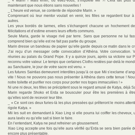
_ « Marin ! Mais enfin, où étiez-vous, s’inquiète Mii ?! Cela fait plus
maintenant que nous étions sans nouvelles !
_ L’heure est venue, se contente de répondre Marin. »
Comprenant où leur mentor voulait en venir, les filles se regardent tour à 
autres.
Les yeux bordés de larmes, elles s’échangent chacune un hochement de
félicitations et d’estime envers leurs efforts communs.
Seule Maria, garde le visage rivé par terre. Sans que personne ne lui fas
comprend bien qu’elle est ne fait pas partie du groupe.
Marin dresse un bandeau de papier qu’elle garde depuis ce matin dans le cr
J’ai reçu d’un messager cette convocation d’Athéna. Votre convocation. 
réunies au palais du Grand Pope. Il y a quinze jours, après sa victoire sur
reconnu votre valeur. Le temps que certaines Cloths restées par-delà le mon
au Sanctuaire, le jour de votre sacre est venu. »
Les futures Saintias demeurent interdites jusqu’à ce que Mii s’exclame d’ang
vite ! Nous ne pouvons pas nous présenter à Athéna dans cette tenue ! Nous
notre toilette et purifier nos corps pour porter nos toges immaculées ! »
Ni une ni deux, les filles se précipitent sous le regard amusé de Katya, déjà Sa
Marin regarde Shoko et Erda se bousculer pour être les premières à être
qu’elles sont de recevoir leur titre.
_ « Ce sont ces deux furies-là les plus pressées qui prêteront le moins attent
rigole Katya. »
Mii les suit en demandant à Xiao Ling si elle pourra lui coiffer les cheveux, u
aura lavés vu qu’elle sait si bien le faire.
En l’entendant, Katya ne peut refreiner un gloussement.
Xiao Ling accepte une fois qu’elle aura vérifié qu’Erda se sera bien parée de
encore plus présentable.