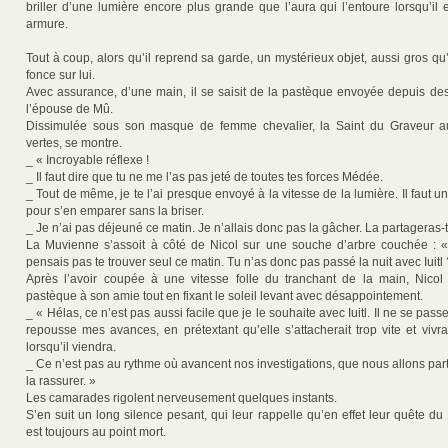
briller d’une lumière encore plus grande que l’aura qui l’entoure lorsqu’il
armure.
Tout à coup, alors qu’il reprend sa garde, un mystérieux objet, aussi gros qu
fonce sur lui.
Avec assurance, d’une main, il se saisit de la pastèque envoyée depuis des
l’épouse de Mû.
Dissimulée sous son masque de femme chevalier, la Saint du Graveur a
vertes, se montre.
_ « Incroyable réflexe !
_ Il faut dire que tu ne me l’as pas jeté de toutes tes forces Médée.
_ Tout de même, je te l’ai presque envoyé à la vitesse de la lumière. Il faut un
pour s’en emparer sans la briser.
_ Je n’ai pas déjeuné ce matin. Je n’allais donc pas la gâcher. La partageras-
La Muvienne s’assoit à côté de Nicol sur une souche d’arbre couchée : «
pensais pas te trouver seul ce matin. Tu n’as donc pas passé la nuit avec Iuitl 
Après l’avoir coupée à une vitesse folle du tranchant de la main, Nicol
pastèque à son amie tout en fixant le soleil levant avec désappointement.
_ « Hélas, ce n’est pas aussi facile que je le souhaite avec Iuitl. Il ne se passe
repousse mes avances, en prétextant qu’elle s’attacherait trop vite et vivr
lorsqu’il viendra.
_ Ce n’est pas au rythme où avancent nos investigations, que nous allons parti
la rassurer. »
Les camarades rigolent nerveusement quelques instants.
S’en suit un long silence pesant, qui leur rappelle qu’en effet leur quête d
est toujours au point mort.