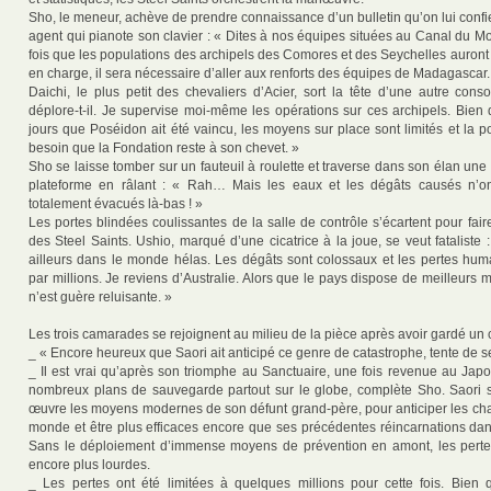
Sho, le meneur, achève de prendre connaissance d’un bulletin qu’on lui confie. 
agent qui pianote son clavier : « Dites à nos équipes situées au Canal du 
fois que les populations des archipels des Comores et des Seychelles auront f
en charge, il sera nécessaire d’aller aux renforts des équipes de Madagascar.
Daichi, le plus petit des chevaliers d’Acier, sort la tête d’une autre cons
déplore-t-il. Je supervise moi-même les opérations sur ces archipels. Bien 
jours que Poséidon ait été vaincu, les moyens sur place sont limités et la 
besoin que la Fondation reste à son chevet. »
Sho se laisse tomber sur un fauteuil à roulette et traverse dans son élan une
plateforme en râlant : « Rah… Mais les eaux et les dégâts causés n’o
totalement évacués là-bas ! »
Les portes blindées coulissantes de la salle de contrôle s’écartent pour faire
des Steel Saints. Ushio, marqué d’une cicatrice à la joue, se veut fatalist
ailleurs dans le monde hélas. Les dégâts sont colossaux et les pertes hu
par millions. Je reviens d’Australie. Alors que le pays dispose de meilleurs m
n’est guère reluisante. »
Les trois camarades se rejoignent au milieu de la pièce après avoir gardé un c
_ « Encore heureux que Saori ait anticipé ce genre de catastrophe, tente de s
_ Il est vrai qu’après son triomphe au Sanctuaire, une fois revenue au Japo
nombreux plans de sauvegarde partout sur le globe, complète Sho. Saori 
œuvre les moyens modernes de son défunt grand-père, pour anticiper les c
monde et être plus efficaces encore que ses précédentes réincarnations dan
Sans le déploiement d’immense moyens de prévention en amont, les pertes
encore plus lourdes.
_ Les pertes ont été limitées à quelques millions pour cette fois. Bien q