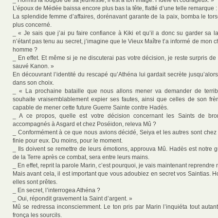
_ Hormis la fougue de sa jeunesse, il est à ton image. Fidèle et courageux. »
L’époux de Médée baissa encore plus bas la tête, flatté d’une telle remarque :
La splendide femme d’affaires, dorénavant garante de la paix, bomba le tors
plus concerné.
_ « Je sais que j’ai pu faire confiance à Kiki et qu’il a donc su garder sa
n’étant pas tenu au secret, j’imagine que le Vieux Maître t’a informé de mon 
homme ?
_ En effet. Et même si je ne discuterai pas votre décision, je reste surpris de 
sauvé Kanon. »
En découvrant l’identité du rescapé qu’Athéna lui gardait secrète jusqu’alors
dans son choix.
_ « La prochaine bataille que nous allons mener va demander de terribl
souhaite vraisemblablement expier ses fautes, ainsi que celles de son frère.
capable de mener cette future Guerre Sainte contre Hadès.
_ A ce propos, quelle est votre décision concernant les Saints de br
accompagnés à Asgard et chez Poséidon, releva Mû ?
_ Conformément à ce que nous avions décidé, Seiya et les autres sont chez 
finie pour eux. Du moins, pour le moment.
_ Ils doivent se remettre de leurs émotions, approuva Mû. Hadès est notre g
de la Terre après ce combat, sera entre leurs mains.
_ En effet, reprit la parole Marin, c’est pourquoi, je vais maintenant reprendre
Mais avant cela, il est important que vous adoubiez en secret vos Saintias. Ho
elles sont prêtes.
_ En secret, l’interrogea Athéna ?
_ Oui, répondit gravement la Saint d’argent. »
Mû se redressa inconsciemment. Le ton pris par Marin l’inquiéta tout autan
fronça les sourcils.