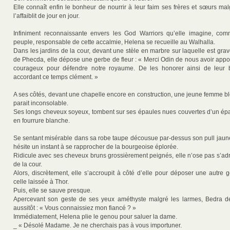
Elle connaît enfin le bonheur de nourrir à leur faim ses frères et sœurs ma
l’affaiblit de jour en jour.
Infiniment reconnaissante envers les God Warriors qu’elle imagine, co
peuple, responsable de cette accalmie, Helena se recueille au Walhalla.
Dans les jardins de la cour, devant une stèle en marbre sur laquelle est gr
de Phecda, elle dépose une gerbe de fleur : « Merci Odin de nous avoir app
courageux pour défendre notre royaume. De les honorer ainsi de leur
accordant ce temps clément. »
A ses côtés, devant une chapelle encore en construction, une jeune femme b
parait inconsolable.
Ses longs cheveux soyeux, tombent sur ses épaules nues couvertes d’un épai
en fourrure blanche.
Se sentant misérable dans sa robe taupe décousue par-dessus son pull jaune
hésite un instant à se rapprocher de la bourgeoise éplorée.
Ridicule avec ses cheveux bruns grossièrement peignés, elle n’ose pas s’a
de la cour.
Alors, discrètement, elle s’accroupit à côté d’elle pour déposer une autre 
celle laissée à Thor.
Puis, elle se sauve presque.
Apercevant son geste de ses yeux améthyste malgré les larmes, Bedra de
aussitôt : « Vous connaissiez mon fiancé ? »
Immédiatement, Helena plie le genou pour saluer la dame.
_ « Désolé Madame. Je ne cherchais pas à vous importuner.