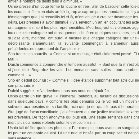
entier le nombre de délits tend à diminuer. »
Ushio presse d’un coup ferme la touche entrée ; afin de basculer cette fois-ci
les écrans : « Je m’en étais arrêté là, trop accaparé par les inondations d’il y a
témoignages que j’ai recueillis ici et là, m’ont obligé à creuser davantage les 
délits. Les premiers à avoir diminué il y a environ un an, en occultant les ac
ont augmentés, sont les plus répréhensibles. Meurtres, viol et violences ag
taux de cette catégorie ont drastiquement chuté en quelques semaines, les dé
si j’ose dire, moindre, ont suivi. A mesure que chaque catégorie sur une 
décroissante s’amenuisait, la suivante commençait à s’amenuir aus
précédentes ne reprennent de l’ampleur. »
Sho fronce les sourcils : « Comme si un message était clairement passé. Et 
Mal. »
Daichi commence à comprendre et tempère aussitôt : « Sauf que là il n’est p
si j’ose dire. Regardez les vols. Les menaces sans suites. Leurs courbe
comme si… »
Sho en déduit pour lui : « Comme si l’idée était de supprimer tout acte qui m
son prochain. »
Daichi suggère : « Ne devrions-nous pas nous en réjouir ? »
Ushio garde un ton grave : « J’aimerai. Toutefois, au hasard de discussions,
dans quelques pays, y compris les plus démunis où le vol est un moyen d
subvenir aux besoins de sa famille, acte que je ne qualifie pas d’honorable
être jugé de façon conciliante, j’ai découvert qu’une justice totalitaire s’exer
les prévenus. De façon anonyme qui plus est. Une seule sentence dans ch
mort, plus ou moins violente selon le délit commis. »
Ushio fait défiler quelques photos : « Par exemple, nous avons un sangui
ici pour un coupable de viol. Là une nuque brisée par un coup sec et net p
sans violence. »