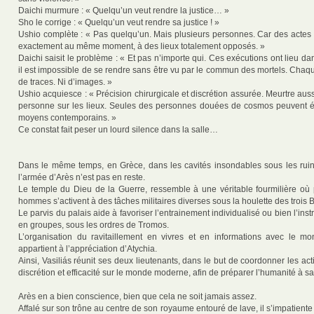
Daichi murmure : « Quelqu’un veut rendre la justice… »
Sho le corrige : « Quelqu’un veut rendre sa justice ! »
Ushio complète : « Pas quelqu’un. Mais plusieurs personnes. Car des actes o
exactement au même moment, à des lieux totalement opposés. »
Daichi saisit le problème : « Et pas n’importe qui. Ces exécutions ont lieu da
il est impossible de se rendre sans être vu par le commun des mortels. Chaqu
de traces. Ni d’images. »
Ushio acquiesce : « Précision chirurgicale et discrétion assurée. Meurtre auss
personne sur les lieux. Seules des personnes douées de cosmos peuvent é
moyens contemporains. »
Ce constat fait peser un lourd silence dans la salle…
Dans le même temps, en Grèce, dans les cavités insondables sous les rui
l’armée d’Arès n’est pas en reste.
Le temple du Dieu de la Guerre, ressemble à une véritable fourmilière où
hommes s’activent à des tâches militaires diverses sous la houlette des trois 
Le parvis du palais aide à favoriser l’entrainement individualisé ou bien l’inst
en groupes, sous les ordres de Tromos.
L’organisation du ravitaillement en vivres et en informations avec le m
appartient à l’appréciation d’Atychia.
Ainsi, Vasiliás réunit ses deux lieutenants, dans le but de coordonner les a
discrétion et efficacité sur le monde moderne, afin de préparer l’humanité à sa
Arès en a bien conscience, bien que cela ne soit jamais assez.
Affalé sur son trône au centre de son royaume entouré de lave, il s’impatiente