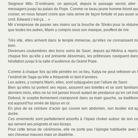
Seigneur Milo. D’ordinaire, on aperçoit, depuis le passage secret, aller
messagers jusqu’au palais du Pope. Comme ce beau jeune homme blond que
croiser, en nous faisant croire que cela arrive de façon fortuite et pas aussi 
croit. Edward c’est ça… »
Mii s’empresse de passer ses mains sur la bouche de Shoko pour la réduire 
que toutes les autres, Marin y compris sous son masque, pouffent de rire.
Très vite, elles arrivent dans le temple immense, qu’elles ne connaissent m
bien.
Devenues coutumières des bons soins de Saori, depuis qu’Athéna a repris
chaque fois qu’elle y est présente désormais, les prêtresses naviguent dans
hésitation jusqu’à la salle d’audience du Grand Pope.
Comme à chaque fois qu’elle pénètre en ce lieu, Katya ne peut refreiner un 
l’endroit de Saga qu’elle a fréquenté ici tant d’années.
Les autres, y compris Marin, elles, sont subjuguées par l’allure de Saori.
Bien qu’elles lui portent ses repas, assurent ses toilettes et se sont familiar
derniers mois, elles ne lui ont jamais trouvé autant de prestance qu’en cet inst
Debout, le sceptre fermement cramponné dans sa main gauche, sa tradition
est aujourd’hui ornée de bijoux en or.
En plus de sa ceinture d’acier qui couvre son abdomen, son bustier est a
dorée.
Ces ornements sont parfaitement assortis à l’épais choker autour de son co
qui serrent ses poignets et ses biceps.
Pour cette tenue de cérémonie, elle ne porte pas l’épingle habituelle avec l
ses cheveux mauves mais un diadème.