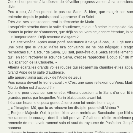
Ceux-ci ont permis à la déesse de s’éveiller progressivement à sa conscien
divin.
Peu à peu, Athéna prenait le pas sur Saori. Si bien, que malgré son som
entendre depuis le palais papal l’approche d’un Saint.
Très vite, ses sens reconnurent la démarche de Marin.
Lorsqu’elle pénétra dans la salle d’audience, elle eut à peine le temps de s’a
donner la peine de s’annoncer, que déjà sa souveraine, encore étendue, la sa
_ « Bonjour Marin. Déjà revenue d’Asgard ?
_ En effet Athéna. Après avoir porté assistance à Seiya là-bas, j’ai jugé bon 
une piste que le Vieux Maître m’a convaincu de ne pas négliger. Il s’agi
recherches sur la sœur de Seiya. Qui sait, peut-être que Seika est réellement
qu’il en soit, retrouver la sœur de Seiya, c’est se rapprocher à coup sûr du 
la disparition de la Chouette. »
Athéna écarta les grands voiles rouges qui séparent sa chambre et les appa
Grand Pope de la salle d’audience.
Elle apparut ainsi aux yeux de l’Aigle de Zeus.
Puis passa devant le trône papal : « C’est une sage réflexion du Vieux Maît
Mû du Bélier est d’accord ? »
Comme pour devancer son entrée, Athéna questionna le Saint d’or qui fit ir
grandes portes par lesquelles Marin était passée avant lui.
Il ôta son heaume et posa genou à terre pour lui rendre hommage.
_ « J’imagine, Mû, que tu as retrouvé ton disciple, poursuivit Athéna ?
_ Bonjour Majesté. Oui, à peine étiez-vous rentrés au Sanctuaire que Kiki s
me raconter le courage dont il a fait preuve. C’était une réelle expérience 
remercie de me l’avoir ramené sain et sauf du royaume de Poséidon. J’espère
honneur.