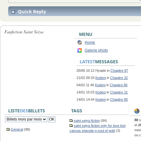
Quick Reply
Fanfiction Saint Seiya
MENU
Home
Galerie photo
LATEST
MESSAGES
26/06 10:12 Hyaplo in
Chapitre 87
21/02 09:33
Kodeni
in
Chapitre 32
04/02 11:46
Kodeni
in
Chapitre 86
14/01 15:03
Kodeni
in
Chapitre 31
14/01 14:44
Kodeni
in
Chapitre 85
LISTE
DES
BILLETS
TAGS
88
s
saint seiya fiction
(84)
et
2
saint seiya fiction only for love lost
Général
(88)
memb
canvas episode g soul of gold
(3)
ou c