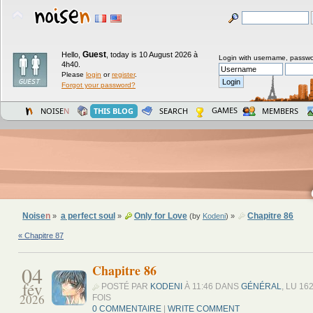
Guest
Hello,
,
today is 10 August 2026 à
Login with username, passwo
4h40.
Please
login
or
register
.
Forgot your password?
GAMES
NOISE
N
THIS BLOG
SEARCH
MEMBERS
Noise
n
a perfect soul
Only for Love
Chapitre 86
»
»
(by
Kodeni
) »
« Chapitre 87
04
Chapitre 86
fév
POSTÉ PAR
KODENI
À 11:46 DANS
GÉNÉRAL
, LU 16
2026
FOIS
0 COMMENTAIRE
|
WRITE COMMENT