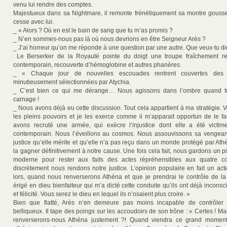
venu lui rendre des comptes.
Majestueux dans sa Nightmare, il remonte frénétiquement sa montre gousse
cesse avec lui.
_ « Alors ? Où en est le bain de sang que tu m’as promis ?
_ N’en sommes-nous pas là où nous devrions en être Seigneur Arès ?
_ J’ai horreur qu’on me réponde à une question par une autre. Que veux-tu di
Le Berserker de la Royauté pointe du doigt une troupe fraîchement 
contemporain, recouverte d’hémoglobine et autres phanères.
_ « Chaque jour de nouvelles escouades rentrent couvertes des t
minutieusement sélectionnées par Atychia.
_ C’est bien ce qui me dérange… Nous agissons dans l’ombre quand t
carnage !
_ Nous avons déjà eu cette discussion. Tout cela appartient à ma stratégie.
les pleins pouvoirs et je les exerce comme il m’apparait opportun de le fa
avons recruté une armée, qui exècre l’injustice dont elle a été vict
contemporain. Nous l’éveillons au cosmos. Nous assouvissons sa vengean
justice qu’elle mérite et qu’elle n’a pas reçu dans un monde protégé par Ath
la gagner définitivement à notre cause. Une fois cela fait, nous gardons un
moderne pour rester aux faits des actes répréhensibles aux quatre c
discrètement nous rendons notre justice. L’opinion populaire en fait un act
lors, quand nous renverserons Athéna et que je prendrai le contrôle de la
érigé en dieu bienfaiteur qui m’a dicté cette conduite qu’ils ont déjà inco
et félicité. Vous serez le dieu en lequel ils n’osaient plus croire. »
Bien que flatté, Arès n’en demeure pas moins incapable de contrôler
belliqueux. Il tape des poings sur les accoudoirs de son trône : « Certes ! 
renverserons-nous Athéna justement ?! Quand viendra ce grand moment