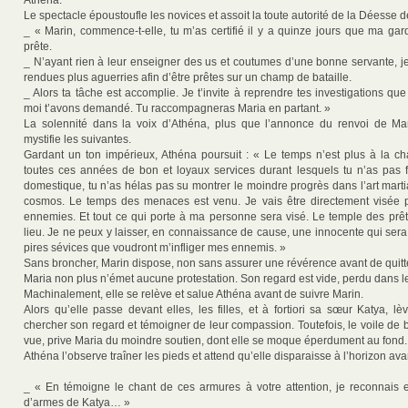
Athéna.
Le spectacle époustoufle les novices et assoit la toute autorité de la Déesse 
_ « Marin, commence-t-elle, tu m’as certifié il y a quinze jours que ma gar
prête.
_ N’ayant rien à leur enseigner des us et coutumes d’une bonne servante, j
rendues plus aguerries afin d’être prêtes sur un champ de bataille.
_ Alors ta tâche est accomplie. Je t’invite à reprendre tes investigations que
moi t’avons demandé. Tu raccompagneras Maria en partant. »
La solennité dans la voix d’Athéna, plus que l’annonce du renvoi de Ma
mystifie les suivantes.
Gardant un ton impérieux, Athéna poursuit : « Le temps n’est plus à la cha
toutes ces années de bon et loyaux services durant lesquels tu n’as pas fa
domestique, tu n’as hélas pas su montrer le moindre progrès dans l’art martia
cosmos. Le temps des menaces est venu. Je vais être directement visée p
ennemies. Et tout ce qui porte à ma personne sera visé. Le temple des prê
lieu. Je ne peux y laisser, en connaissance de cause, une innocente qui sera 
pires sévices que voudront m’infliger mes ennemis. »
Sans broncher, Marin dispose, non sans assurer une révérence avant de quitte
Maria non plus n’émet aucune protestation. Son regard est vide, perdu dans l
Machinalement, elle se relève et salue Athéna avant de suivre Marin.
Alors qu’elle passe devant elles, les filles, et à fortiori sa sœur Katya, l
chercher son regard et témoigner de leur compassion. Toutefois, le voile de 
vue, prive Maria du moindre soutien, dont elle se moque éperdument au fond.
Athéna l’observe traîner les pieds et attend qu’elle disparaisse à l’horizon av
_ « En témoigne le chant de ces armures à votre attention, je reconnais
d’armes de Katya… »