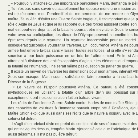
_ « Pourquoi y attaches-tu une importance particulière Marin, demanda le Bél
_ Tu n’es pas sans savoir qu’actuellement ton épouse mène une mission au M
est de récupérer mon Pendentif et de me permettre de me rendre en Oly
maître, Zeus. Afin d’éviter une Guerre Sainte tragique, il est important que je
rôle d’Aigle de Zeus et que je lui rapporte que des forces agissent contre son g
mal est peut-être déjà fait et la bataille pourrait être inévitable. Sous le co
voire avec sa participation, les dieux de l’Olympe peuvent soumettre les 
épreuves depuis leur royaume. Un royaume inaccessible pour un mortel.
disloquerait quiconque voudrait la traverser. En l’occurrence, Athéna ne pourr
armée tout entière là-bas sans y laisser toutes ses forces. Et si elle s’y rendai
soumise à leur toute puissance en un très bref affrontement. Enfin, si At
affrontent à distance des entités capables d’agir sur les éléments et d’empor
la totalité de l’humanité, il ne serait même pas question de parler de guerre.
_ Il existe un moyen de traverser les dimensions pour mon armée, intervint At
Sous son masque, Marin sourit, satisfaite de faire remonter à la surface l
Déesse de la Sagesse.
_ « Le Navire de l’Espoir, poursuivit Athéna. Ce bateau a été constr
mythologiques en utilisant la totalité d'un arbre divin qui poussait sur
exceptionnel dont il est construit en fait un bateau vivant.
_ Les récits de l’ancienne Guerre Sainte contre Hadès de mon maître Shion, 
des capacités de vol dues à l'immense pouvoir emprunté à Poséidon, ajou
Maître Shion explique aussi dans ses récits que le navire a disparu avec le
celui-ci fut détruit.
_ Il s’agit d’un artefact divin empreint du sentiment de ses réparateurs et de
qui ont navigués dessus, tempéra Marin. Ajoutons à cela que l’orichalque de 
aussi désormais. Il n’a pas pu être détruit.