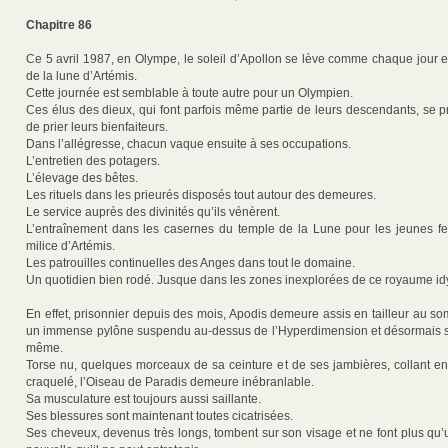
Chapitre 86
Ce 5 avril 1987, en Olympe, le soleil d’Apollon se lève comme chaque jour e
de la lune d’Artémis.
Cette journée est semblable à toute autre pour un Olympien.
Ces élus des dieux, qui font parfois même partie de leurs descendants, se p
de prier leurs bienfaiteurs.
Dans l’allégresse, chacun vaque ensuite à ses occupations.
L’entretien des potagers.
L’élevage des bêtes.
Les rituels dans les prieurés disposés tout autour des demeures.
Le service auprès des divinités qu’ils vénèrent.
L’entraînement dans les casernes du temple de la Lune pour les jeunes f
milice d’Artémis.
Les patrouilles continuelles des Anges dans tout le domaine.
Un quotidien bien rodé. Jusque dans les zones inexplorées de ce royaume i
En effet, prisonnier depuis des mois, Apodis demeure assis en tailleur au s
un immense pylône suspendu au-dessus de l’Hyperdimension et désormais sc
même.
Torse nu, quelques morceaux de sa ceinture et de ses jambières, collant e
craquelé, l’Oiseau de Paradis demeure inébranlable.
Sa musculature est toujours aussi saillante.
Ses blessures sont maintenant toutes cicatrisées.
Ses cheveux, devenus très longs, tombent sur son visage et ne font plus qu