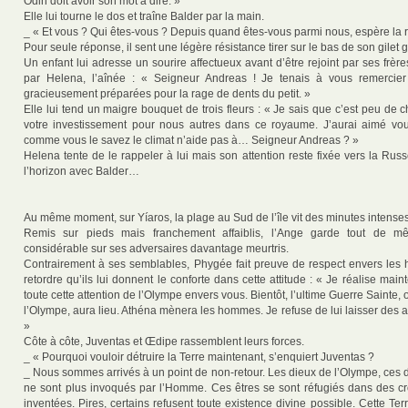
Odin doit avoir son mot à dire. »
Elle lui tourne le dos et traîne Balder par la main.
_ « Et vous ? Qui êtes-vous ? Depuis quand êtes-vous parmi nous, espère la r
Pour seule réponse, il sent une légère résistance tirer sur le bas de son gilet g
Un enfant lui adresse un sourire affectueux avant d’être rejoint par ses frè
par Helena, l’aînée : « Seigneur Andreas ! Je tenais à vous remercier
gracieusement préparées pour la rage de dents du petit. »
Elle lui tend un maigre bouquet de trois fleurs : « Je sais que c’est peu de
votre investissement pour nous autres dans ce royaume. J’aurai aimé vous
comme vous le savez le climat n’aide pas à… Seigneur Andreas ? »
Helena tente de le rappeler à lui mais son attention reste fixée vers la Rus
l’horizon avec Balder…
Au même moment, sur Yíaros, la plage au Sud de l’île vit des minutes intenses
Remis sur pieds mais franchement affaiblis, l’Ange garde tout de 
considérable sur ses adversaires davantage meurtris.
Contrairement à ses semblables, Phygée fait preuve de respect envers les hu
retordre qu’ils lui donnent le conforte dans cette attitude : « Je réalise main
toute cette attention de l’Olympe envers vous. Bientôt, l’ultime Guerre Sainte, 
l’Olympe, aura lieu. Athéna mènera les hommes. Je refuse de lui laisser des al
»
Côte à côte, Juventas et Œdipe rassemblent leurs forces.
_ « Pourquoi vouloir détruire la Terre maintenant, s’enquiert Juventas ?
_ Nous sommes arrivés à un point de non-retour. Les dieux de l’Olympe, ces 
ne sont plus invoqués par l’Homme. Ces êtres se sont réfugiés dans des cr
inventées. Pires, certains refusent toute existence divine possible. Cette Te