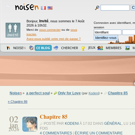
Invité
Bonjour,
,
nous sommes le 7 Août
Connexion avec identifiant, 
2026 à 10h32.
session
Merci de
vous connecter
ou de
vous
inscrire
.
Avez-vous oublié votre mot de passe ?
JEUX
NOISE
N
CE BLOG
CHERCHER
MEMBRES
M
Noise
n
a perfect soul
Only for Love
Chapitre 85
»
»
(par
Kodeni
) »
« Chapitre 86
02
Chapitre 85
jan
POSTÉ PAR
KODENI
À 17:02 DANS
GÉNÉRAL
, LU 14
2026
FOIS
4 COMMENTAIRES
|
ÉCRIRE UN COMMENTAIRE