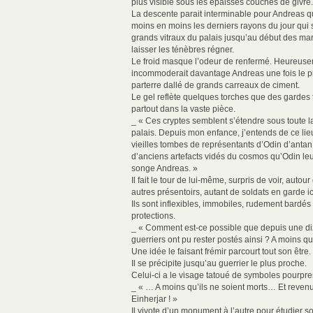
plus visible sous les épaisses couches de givre
La descente parait interminable pour Andreas q
moins en moins les derniers rayons du jour qui s’
grands vitraux du palais jusqu’au début des ma
laisser les ténèbres régner.
Le froid masque l’odeur de renfermé. Heureusem
incommoderait davantage Andreas une fois le p
parterre dallé de grands carreaux de ciment.
Le gel reflète quelques torches que des gardes
partout dans la vaste pièce.
_ « Ces cryptes semblent s’étendre sous toute l
palais. Depuis mon enfance, j’entends de ce lie
vieilles tombes de représentants d’Odin d’antan
d’anciens artefacts vidés du cosmos qu’Odin leur
songe Andreas. »
Il fait le tour de lui-même, surpris de voir, autou
autres présentoirs, autant de soldats en garde ici
Ils sont inflexibles, immobiles, rudement bardés
protections.
_ « Comment est-ce possible que depuis une d
guerriers ont pu rester postés ainsi ? A moins 
Une idée le faisant frémir parcourt tout son être.
Il se précipite jusqu’au guerrier le plus proche.
Celui-ci a le visage tatoué de symboles pourpre
_ « … A moins qu’ils ne soient morts… Et reven
Einherjar ! »
Il vivote d’un monument à l’autre pour étudier s