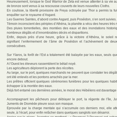
Heureusement, lorsque le God Warrior de Zeta est venue attenter à sa vie au
de bronze sont venus à sa rescousse couverts de leurs nouvelles Cloths.
En coulisse, la liberté provisoire de Freya octroyée par Thor a permis la f
enquêter sur le royaume d’Asgard.
Les Guerres Saintes, d’abord contre Asgard, puis Poséidon, s’en sont suivies.
Témoin inconscient des périples d’Athéna, la planète a vécu des heures très n
Des pluies torrentielles, des montées des eaux et des inondations histor
nombreux dégâts et d’innombrables décès et disparitions.
Enfin, depuis près d’une heure, grâce à la victoire d’Athéna, le soleil r
signifiant l’enfermement de l’âme de Poséidon et l’achèvement de deu
consécutives.
Sur Yíaros, la forêt de l’Est a totalement été balayée par les eaux, seuls q
encore debout.
A l’Ouest les éleveurs rassemblent le bétail noyé.
Les agriculteurs déplorent la perte des récoltes.
Au large, sur le port, quelques marchands ne peuvent que constater les dégâ
ont été enlevés et les pontons arrachés par la mer.
Les prêtres officient quelques cérémonies funèbres pour les quelques habit
échapper à la montée des eaux.
Déjà fort entamé ces dernières années, le moral des Hébéïens est davantage
Accompagnant les pêcheurs pour déblayer le port, la régente de l’île, J
Juments de Diomède pleure sous son masque.
Eprouvée par la charge mentale qui s’accumule ces derniers moi, elle at
seule, à l’écart, pour enfin relâcher dans quelques sanglots son désarroi.