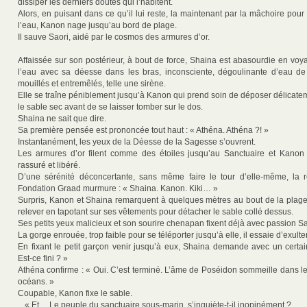
dissiper les derniers doutes qui l’habitent.
Alors, en puisant dans ce qu’il lui reste, la maintenant par la mâchoire pour lu
l’eau, Kanon nage jusqu’au bord de plage.
Il sauve Saori, aidé par le cosmos des armures d’or.
Affaissée sur son postérieur, à bout de force, Shaina est abasourdie en voya
l’eau avec sa déesse dans les bras, inconsciente, dégoulinante d’eau de
mouillés et entremêlés, telle une sirène.
Elle se traîne péniblement jusqu’à Kanon qui prend soin de déposer délicate
le sable sec avant de se laisser tomber sur le dos.
Shaina ne sait que dire.
Sa première pensée est prononcée tout haut : « Athéna. Athéna ?! »
Instantanément, les yeux de la Déesse de la Sagesse s’ouvrent.
Les armures d’or filent comme des étoiles jusqu’au Sanctuaire et Kanon 
rassuré et libéré.
D’une sérénité déconcertante, sans même faire le tour d’elle-même, la 
Fondation Graad murmure : « Shaina. Kanon. Kiki… »
Surpris, Kanon et Shaina remarquent à quelques mètres au bout de la plage 
relever en tapotant sur ses vêtements pour détacher le sable collé dessus.
Ses petits yeux malicieux et son sourire chenapan fixent déjà avec passion S
La gorge enrouée, trop faible pour se téléporter jusqu’à elle, il essaie d’exulter
En fixant le petit garçon venir jusqu’à eux, Shaina demande avec un certa
Est-ce fini ? »
Athéna confirme : « Oui. C’est terminé. L’âme de Poséidon sommeille dans l
océans. »
Coupable, Kanon fixe le sable.
_ « Et… Le peuple du sanctuaire sous-marin, s’inquiète-t-il inopinément ?