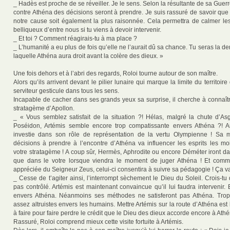
_ Hadès est proche de se réveiller. Je le sens. Selon la résultante de sa Guerr
contre Athéna des décisions seront à prendre. Je suis rassuré de savoir que
notre cause soit également la plus raisonnée. Cela permettra de calmer le
belliqueux d’entre nous si tu viens à devoir intervenir.
_ Et toi ? Comment réagirais-tu à ma place ?
_ L’humanité a eu plus de fois qu’elle ne l’aurait dû sa chance. Tu seras la der
laquelle Athéna aura droit avant la colère des dieux. »
Une fois dehors et à l’abri des regards, Roloi tourne autour de son maître.
Alors qu’ils arrivent devant le pilier lunaire qui marque la limite du territoire
serviteur gesticule dans tous les sens.
Incapable de cacher dans ses grands yeux sa surprise, il cherche à connaît
stratagème d’Apollon.
_ « Vous semblez satisfait de la situation ?! Hélas, malgré la chute d’As
Poséidon, Artémis semble encore trop compatissante envers Athéna ?! Ar
investie dans son rôle de représentation de la vertu Olympienne ! Sa 
décisions à prendre à l’encontre d’Athéna va influencer les esprits les m
votre stratagème ! A coup sûr, Hermès, Aphrodite ou encore Déméter iront da
que dans le votre lorsque viendra le moment de juger Athéna ! Et comm
appréciée du Seigneur Zeus, celui-ci consentira à suivre sa pédagogie ! Ça v
_ Cesse de t’agiter ainsi, l’interrompt sèchement le Dieu du Soleil. Crois-tu 
pas contrôlé. Artémis est maintenant convaincue qu’il lui faudra intervenir.
envers Athéna. Néanmoins ses méthodes ne satisferont pas Athéna. Trop
assez altruistes envers les humains. Mettre Artémis sur la route d’Athéna est
à faire pour faire perdre le crédit que le Dieu des dieux accorde encore à Athé
Rassuré, Roloi comprend mieux cette visite fortuite à Artémis.