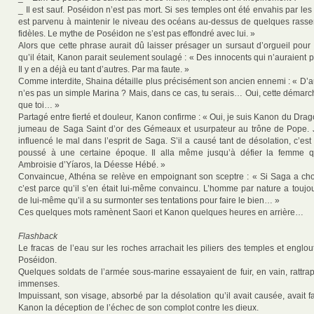
_ Il est sauf. Poséidon n’est pas mort. Si ses temples ont été envahis par l
est parvenu à maintenir le niveau des océans au-dessus de quelques rass
fidèles. Le mythe de Poséidon ne s’est pas effondré avec lui. »
Alors que cette phrase aurait dû laisser présager un sursaut d’orgueil pour
qu’il était, Kanon parait seulement soulagé : « Des innocents qui n’auraient p
Il y en a déjà eu tant d’autres. Par ma faute. »
Comme interdite, Shaina détaille plus précisément son ancien ennemi : « D’a
n’es pas un simple Marina ? Mais, dans ce cas, tu serais… Oui, cette démarc
que toi… »
Partagé entre fierté et douleur, Kanon confirme : « Oui, je suis Kanon du Dra
jumeau de Saga Saint d’or des Gémeaux et usurpateur au trône de Pope. J
influencé le mal dans l’esprit de Saga. S’il a causé tant de désolation, c’est 
poussé à une certaine époque. Il alla même jusqu’à défier la femme 
Ambroisie d’Yíaros, la Déesse Hébé. »
Convaincue, Athéna se relève en empoignant son sceptre : « Si Saga a choi
c’est parce qu’il s’en était lui-même convaincu. L’homme par nature a toujou
de lui-même qu’il a su surmonter ses tentations pour faire le bien… »
Ces quelques mots ramènent Saori et Kanon quelques heures en arrière…
Flashback
Le fracas de l’eau sur les roches arrachait les piliers des temples et englout
Poséidon.
Quelques soldats de l’armée sous-marine essayaient de fuir, en vain, rattra
immenses.
Impuissant, son visage, absorbé par la désolation qu’il avait causée, avait fa
Kanon la déception de l’échec de son complot contre les dieux.