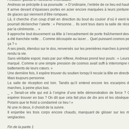
Andreas se précipite à sa poursuite : « D’ordinaire, l’entrée de ce lieu est h
Il arrive devant d’épaisses portes en acier encore marquées à leurs jointur
de glaces qui viennent d’être rompues.
Là, il cherche d’un coup d’œil en direction du bout du couloir d’où il vient l
pourrait déclencher l’alerte : « Personne… Ils sont tous dans la salle de ré
par la cérémonie… »
Il approche tout doucement sa tête à l’encadrement de porte fraîchement des
a été tranchée nette… Comme découpée au laser… Quel puissant cosmos peu
ça ? »
A ses pieds, étendus sur le dos, renversés sur les premières marches à prendr
rendu la vie.
Sans véritable espoir, mais par pur réflexe, Andreas prend leur pouls : « Leur
marqué. Comme si une simple pression de cosmos avait suffi à interrompre 
battements de leurs cœurs. »
Une dernière fois, il espère trouver du soutien lorsqu’il recule la tête en directi
Mais toujours personne.
La salle de réception est loin. Tandis qu’il entend encore les escarpins de
marches, à peine plus bas.
_ « Serait-ce elle qui est à l’origine d’une telle démonstration de force ?
espérer trouver en bas ? On dit que cela fait plus de dix ans et les obsèqu
Polaris que le froid a condamné ce lieu ! »
Ni une ni deux, il choisit de la suivre.
Il enjambe les trois corps encore chauds, manquant de glisser sur les m
verglacées.
Fin de la partie 1