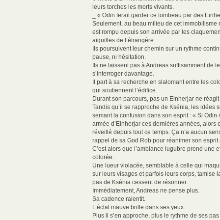
leurs torches les morts vivants.
_ « Odin ferait garder ce tombeau par des Einhe
Seulement, au beau milieu de cet immobilisme m
est rompu depuis son arrivée par les claquement
aiguilles de l’étrangère.
Ils poursuivent leur chemin sur un rythme conti
pause, ni hésitation.
Ils ne laissent pas à Andreas suffisamment de 
s’interroger davantage.
Il part à sa recherche en slalomant entre les co
qui soutiennent l’édifice.
Durant son parcours, pas un Einherjar ne réagit
Tandis qu’il se rapproche de Ksénia, les idées 
semant la confusion dans son esprit : « Si Odin 
armée d’Einherjar ces dernières années, alors c’
réveillé depuis tout ce temps. Ça n’a aucun sens. 
rappel de sa God Rob pour réanimer son esprit à
C’est alors que l’ambiance lugubre prend une 
colorée.
Une lueur violacée, semblable à celle qui maqui
sur leurs visages et parfois leurs corps, tamise l
pas de Ksénia cessent de résonner.
Immédiatement, Andreas ne pense plus.
Sa cadence ralentit.
L’éclat mauve brille dans ses yeux.
Plus il s’en approche, plus le rythme de ses pas