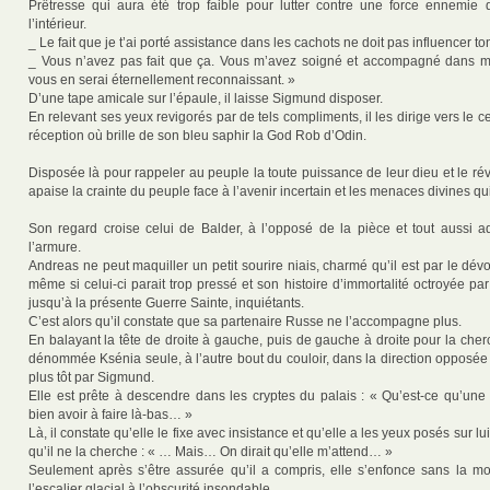
Prêtresse qui aura été trop faible pour lutter contre une force ennemie 
l’intérieur.
_ Le fait que je t’ai porté assistance dans les cachots ne doit pas influencer t
_ Vous n’avez pas fait que ça. Vous m’avez soigné et accompagné dans mo
vous en serai éternellement reconnaissant. »
D’une tape amicale sur l’épaule, il laisse Sigmund disposer.
En relevant ses yeux revigorés par de tels compliments, il les dirige vers le ce
réception où brille de son bleu saphir la God Rob d’Odin.
Disposée là pour rappeler au peuple la toute puissance de leur dieu et le révei
apaise la crainte du peuple face à l’avenir incertain et les menaces divines qui
Son regard croise celui de Balder, à l’opposé de la pièce et tout aussi ad
l’armure.
Andreas ne peut maquiller un petit sourire niais, charmé qu’il est par le d
même si celui-ci parait trop pressé et son histoire d’immortalité octroyée p
jusqu’à la présente Guerre Sainte, inquiétants.
C’est alors qu’il constate que sa partenaire Russe ne l’accompagne plus.
En balayant la tête de droite à gauche, puis de gauche à droite pour la cherch
dénommée Ksénia seule, à l’autre bout du couloir, dans la direction opposée
plus tôt par Sigmund.
Elle est prête à descendre dans les cryptes du palais : « Qu’est-ce qu’une 
bien avoir à faire là-bas… »
Là, il constate qu’elle le fixe avec insistance et qu’elle a les yeux posés sur l
qu’il ne la cherche : « … Mais… On dirait qu’elle m’attend… »
Seulement après s’être assurée qu’il a compris, elle s’enfonce sans la m
l’escalier glacial à l’obscurité insondable.