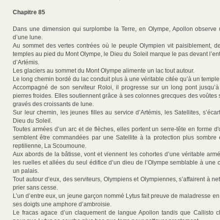
Chapitre 85
Dans une dimension qui surplombe la Terre, en Olympe, Apollon observe u
d’une lune.
Au sommet des vertes contrées où le peuple Olympien vit paisiblement, d
temples au pied du Mont Olympe, le Dieu du Soleil marque le pas devant l’entré
d’Artémis.
Les glaciers au sommet du Mont Olympe alimente un lac tout autour.
Le long chemin bordé du lac conduit plus à une véritable citée qu’à un temple
Accompagné de son serviteur Roloi, il progresse sur un long pont jusqu’à
pierres froides. Elles soutiennent grâce à ses colonnes grecques des voûtes 
gravés des croissants de lune.
Sur leur chemin, les jeunes filles au service d’Artémis, les Satellites, s’écar
Dieu du Soleil.
Toutes armées d’un arc et de flèches, elles portent un serre-tête en forme d'o
semblent être commandées par une Satellite à la protection plus sombre 
reptilienne, La Scoumoune.
Aux abords de la bâtisse, vont et viennent les cohortes d’une véritable armé
les ruelles et allées du seul édifice d’un dieu de l’Olympe semblable à une 
un palais.
Tout autour d’eux, des serviteurs, Olympiens et Olympiennes, s’affairent à nett
prier sans cesse.
L’un d’entre eux, un jeune garçon nommé Lytus fait preuve de maladresse en 
ses doigts une amphore d’ambroisie.
Le fracas agace d’un claquement de langue Apollon tandis que Callisto c