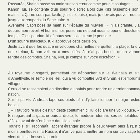
Rassurée, Shaina passe sa main sur son cœur comme pour le soulager.
Kanon, lui, se contente d’un sourire discret alors que Kiki rassemble so
mains : « Ça ne sera pas facile, je suis épuisé, mais je devrais pouvoir nou
jusqu’aux remparts du Sanctuaire. »
Avenante, Saori pose sa main sur l’épaule du Muvien : « N’ais crainte. J’ai
depuis mon réveil. Et hormis moi, personne ne peut nous téléporter directem
temple. C’est pourtant là où nous serons le mieux je pense. »
D’un sourire malicieux, Kiki approuve cette décision.
Juste avant que les quatre enveloppes charnelles ne quittent la plage, la div
notre retour, Kanon veillera à mes côtés. Je n’ai pas besoin qu’on vien
rendre des comptes. Shaina, Kiki, je compte sur votre discrétion. »
Au royaume d’Asgard, permettant de déboucher sur le Walhalla et sit
d’Améthyste, le Temple de Hel, qui a vu combattre Syd et Shun, est emprun
villageois.
Ceux-ci se rassemblent en direction du palais pour rendre un dernier homma
nation.
Sur le parvis, Andreas tape ses pieds afin d’y faire tomber la neige rest
bottes.
_ « Il faut croire que c’est un geste coutumier ici, lui déclare une voix douce. »
En regardant à gauche puis à droite, le médecin identifie ses semblable
réflexe avant de s’enfoncer dans le temple.
Toutefois, s’il reconnaît l’accent étranger propre à ceux vivant plus à l’Es
moins périlleuses, la Russie, il n’arrive pas à mettre un nom sur ce visage 
vient de lui adresser la parole.