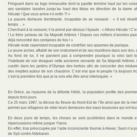
Fringuant dans sa toge immaculée dont la jupette termine haut sur les cuiss
ses sandales lassées jusqu’au haut des tibias en direction de la dame af
Hécate ! Que vous arrive-t-il enfin ?! »
La pauvre demeure tremblante, incapable de se ressaisir : « Il est révei
temps… »
Cherchant à la rassurer, il la prend par-dessus l’épaule : « Allons Hécate ! C’e
! Le frère jumeau de Sa Majesté Artémis ! Depuis ces milliers d’années pass
déjà rencontré des centaines de fois ! »
Hécate reste cependant incapable de contrôler ses spasmes de panique.
Le jeune archer, affublé de son instrument et de ses munitions dans son dos, 
Au fond de lui, il ne parvient pas à comprendre pourquoi la voici tant t
l’habitude de voir divaguer cette ancienne servante de Sa Majesté Artémis. 
cueillir dans les jardins d’Olympe des herbes afin de concocter des mixture
des inepties autour de son chaudron. C’est vrai que le peuple l’a toujours t
c’est la première fois que je la vois elle être ainsi interloquée. »
En Grèce, au royaume de la défunte Hébé, la population profite des premier
depuis trois jours.
Ce 25 mars 1987, la décrue du fleuve du Nord-Est de l’île ainsi que de la mer
permet aux villageois de vider leurs demeures des eaux boueuses qui ont tou
En deux jours de temps, les choses se sont accélérées dans le monde et
répercussions même jusque Yíaros.
En effet, trop préoccupée par l’aide inconsciente fournie à Alexer, Saori n’a p
de Syd contre Aldebaran.