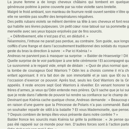
La jeune femme a de longs cheveux châtains qui tombent en quelqu
généreuse poitrine à peine couverte par sa robe violette sans bretelle.
Malgré le froid ambiant, son manteau de fourrure resté ouvert semble n’être q
elle ne semble pas souffrir des températures négatives.
Des petits rubans violets se mêlent derrière sa tête à ses cheveux et font ress
qui habille ses lèvres pulpeuses. Un petit cœur rose tatoué sur sa pommette
merveille avec ses yeux topaze enjolivés par de fins sourcils.
_ « Définitivement, elle n’est pas d’ici, en déduit-il. »
Néanmoins, l’intruse ne parait pas perdue, au contraire. Son guide, aux lon
coiffés d’une frange et dans l’accoutrement traditionnel des soldats du royaum
geste du bras la direction à suivre : « Par ici Ksénia ! »
Andreas ne parvient pas à masquer sa surprise : « Balder de Hraesvelgr ! Dit Ba
Quelle surprise de te voir participer à une telle cérémonie ! Et accompagné qui
Le susnommé a le regard vide, empli de dédain : « Quoi de plus normal que j
la tombe de courageux God Warriors ? Odin les a choisis comme il m’a choi
enfant agonisant. Il m’a fait don de son immortalité et je sais que tôt ou 
l’occasion d’exercer ce pouvoir. Après tout, seuls les God Warriors de la G
appelés. Il reste encore sept God Warriors à réveiller. En venant honorer
frères d’armes, je veux qu’Odin entende mes prières. Qu’il sache que je lui su
que je reste dans l’attente de pouvoir lui rendre sa confiance sur le champ de b
Devinant que Ksénia cache quelque chose, Andreas demande : « Beaucoup d
en raison d’une guerre que la Princesse de Polaris n’a pas commandé. Bal
on souhaiter repartir de sitôt à la bataille ? Et vous Mademoiselle, que pense
? Depuis combien de temps êtes-vous présente dans notre contrée ? »
Balder fronce les sourcils mais Ksénia lui grille la politesse : « Je pense q
pas été rappelé sur ce monde pour rien. D’autres forces sont à l’action par