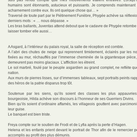
suis pas rendu compte que mes mouvements étaient entravés. Lorsqu’il
humains sont étonnants, astucieux et puissants. Je comprends maintenant 
acharnement contre eux. Ils ont quelque chose qui… »
Traversé de toute part par le Piétinement Funèbre, Phygée achève sa réflexi
derniers mots : « … nous dépasse. »
Les bras ballants, Juventas attend debout que le cadavre de Phygée retombe 
laisser tomber elle aussi…
A Asgard, à l’intérieur du palais royal, la salle de réception est comble.
A l’abri des chutes de neige qui reprennent timidement, éclairés par les 
fixées au mur, réchauffés par l’immense cheminée de la gigantesque pièce,
demeurent pas moins glaciaux. L’affliction les étreint.
Le sol marbré, foulé par le peuple asgardien au grand complet, ne reflète q
nation.
Aux murs de pierres lisses, sur d’immenses tableaux, sept portraits peints rap
des héros de la patrie disparus trop tôt.
Soutenue par les siens, qu’ils soient des classes les plus appauvri
bourgeoisie, Hilda achève son discours à l’honneur de ses Guerriers Divins.
Bien qu’ils soient d’ordinaire affamés, les villageois gouttent avec parcimonie
leur guise.
Le banquet est bien triste.
Freya compte sur le soutien de Frodi et de Lyfia après la perte d’Hagen.
Helena et les enfants prient devant le portrait de Thor afin de le remercier po
accomplis au profit des plus démunis.