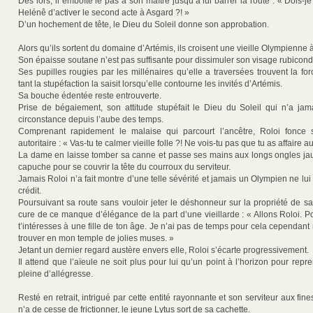
Dès lors, il emboîte le pas à son maître jusqu’à lui barrer la route : « Dois
Helénê d’activer le second acte à Asgard ?! »
D’un hochement de tête, le Dieu du Soleil donne son approbation.
Alors qu’ils sortent du domaine d’Artémis, ils croisent une vieille Olympienne à 
Son épaisse soutane n’est pas suffisante pour dissimuler son visage rubicond
Ses pupilles rougies par les millénaires qu’elle a traversées trouvent la for
tant la stupéfaction la saisit lorsqu’elle contourne les invités d’Artémis.
Sa bouche édentée reste entrouverte.
Prise de bégaiement, son attitude stupéfait le Dieu du Soleil qui n’a jam
circonstance depuis l’aube des temps.
Comprenant rapidement le malaise qui parcourt l’ancêtre, Roloi fonce 
autoritaire : « Vas-tu te calmer vieille folle ?! Ne vois-tu pas que tu as affaire a
La dame en laisse tomber sa canne et passe ses mains aux longs ongles ja
capuche pour se couvrir la tête du courroux du serviteur.
Jamais Roloi n’a fait montre d’une telle sévérité et jamais un Olympien ne lu
crédit.
Poursuivant sa route sans vouloir jeter le déshonneur sur la propriété de s
cure de ce manque d’élégance de la part d’une vieillarde : « Allons Roloi. P
t’intéresses à une fille de ton âge. Je n’ai pas de temps pour cela cependant 
trouver en mon temple de jolies muses. »
Jetant un dernier regard austère envers elle, Roloi s’écarte progressivement.
Il attend que l’aïeule ne soit plus pour lui qu’un point à l’horizon pour re
pleine d’allégresse.
Resté en retrait, intrigué par cette entité rayonnante et son serviteur aux fin
n’a de cesse de frictionner, le jeune Lytus sort de sa cachette.