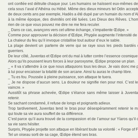
ont confiée est détruite chaque jour. Les humains se haïssent eux-mêmes de 
cela sous l’aval d’Athéna ou Hébé. Même des dieux mineurs tel Odin accepten
de deux cents ans par exemple, Hadès a été dupé par un humain du nom d’Alo
à la même époque, des divinités ont été tuées. Les Dieux des Rêves. L’hom
rien de ce que vous pouvez me dire ne me fera reculer.
_ Dans ce cas, avançons vers cet ultime échange, s’impatiente Œdipe. »
Comme pour approuver la décision d’Œdipe, Phygée augmente l’intensité de
La chaleur du feu qu’il invoque cristallise tout autour d’eux le sable.
La plage devient un parterre de verre qui se raye sous les pieds bardés 
guerriers.
De leur côté, Juventas et Œdipe ont du mal à lutter contre l’essence cosmique
Alors qu’ils poussent leurs forces à leur paroxysme, Œdipe propose un plan.
_ « Il va s’attendre à ce que nous attaquions tous les deux. Je vais donc me 
à lui pour encaisser la totalité de son arcane. Ainsi tu auras le champ libre.
_ Tu es fou. Poussée à pleine puissance, son attaque te tuera.
_ Je ne dispose d’aucun sens. La douleur ne signifie rien pour moi. C’est l
vaincre. »
Aussitôt sa phrase achevée, Œdipe s’élance sans même laisser à Juventa
retenir.
Se sachant condamné, il refuse de longs et poignants adieux.
Trop tardivement, Juventas tend le bras pour désespéramment retenir le
qui toute sa vie aura souffert de sa différence.
C’est parce qu’il aura trouvé de la compassion et de l’amour sur Yíaros qu’il 
sa vie sans hésiter.
Surpris, Phygée projette son attaque en libérant toute sa volonté : « Forge of Fi
Tel un oiseau sorti de sa cage, Œdipe étend ses bras.