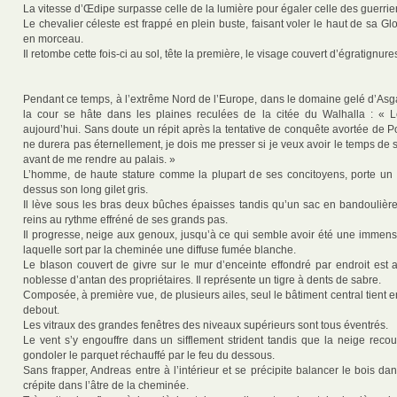
La vitesse d’Œdipe surpasse celle de la lumière pour égaler celle des guerri
Le chevalier céleste est frappé en plein buste, faisant voler le haut de sa G
en morceau.
Il retombe cette fois-ci au sol, tête la première, le visage couvert d’égratignur
Pendant ce temps, à l’extrême Nord de l’Europe, dans le domaine gelé d’Asg
la cour se hâte dans les plaines reculées de la citée du Walhalla : « 
aujourd’hui. Sans doute un répit après la tentative de conquête avortée de 
ne durera pas éternellement, je dois me presser si je veux avoir le temps de
avant de me rendre au palais. »
L’homme, de haute stature comme la plupart de ses concitoyens, porte un
dessus son long gilet gris.
Il lève sous les bras deux bûches épaisses tandis qu’un sac en bandoulière
reins au rythme effréné de ses grands pas.
Il progresse, neige aux genoux, jusqu’à ce qui semble avoir été une immens
laquelle sort par la cheminée une diffuse fumée blanche.
Le blason couvert de givre sur le mur d’enceinte effondré par endroit est 
noblesse d’antan des propriétaires. Il représente un tigre à dents de sabre.
Composée, à première vue, de plusieurs ailes, seul le bâtiment central tient
debout.
Les vitraux des grandes fenêtres des niveaux supérieurs sont tous éventrés.
Le vent s’y engouffre dans un sifflement strident tandis que la neige recouv
gondoler le parquet réchauffé par le feu du dessous.
Sans frapper, Andreas entre à l’intérieur et se précipite balancer le bois dan
crépite dans l’âtre de la cheminée.