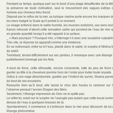
Pendant ce temps, quelque part sur le bord d’une plage désaffectée de la Mé
la présence de toute civilisation, seul le mouvement des vagues extirpe 
homme aux cheveux bleu foncé.
Déposé par le reflux de la mer, sa tunique marine porte encore les marques 
les mers malgré la Scale qu’il portait à ce moment.
Le visage enfoncé dans le sable humide, les muscles endoloris, ses sens rev
Kanon retrouve d’abord cette sensation salée qui provient de l’eau de mer qu
en grande quantité lorsqu’il a été rappelé à la surface.
_ « Mais pourquoi ? Pourquoi moi, s’interroge-t-il avec une soudaine culpabili
Très vite, la réponse lui apparaît comme une évidence.
En se redressant, entre lui et l’eau, planté dans le sable, le sceptre d’Athéna br
du soleil.
Tremblant, tenant difficilement sur ses jambes, il remarque avec une étrange
partiellement immergé par les flots.
A bout de force, cette silhouette, encore consciente, lutte du peu de force q
garder sa tête à la chevelure pomme hors de l’onde pour éviter toute noyade.
Grâce à une nage désordonnée, guidée par l’instinct de survie, Shaina parvi
du bout de ses escarpins.
Rassurée bien qu’à bout, elle laisse le choc des houles la ramener sur l
l’observe penaud l’ancien Dragon des Mers.
Seulement, l’étrange impression du Grec ne le quitte pas.
Le reflet du soleil sur le sceptre ne l’aveugle pas autant que cette boule lumi
dessus de l’eau à quelques brasses de là.
Spontanément, il commence à s’enfoncer dans la mer pour découvrir de lui
étrange phénomène.