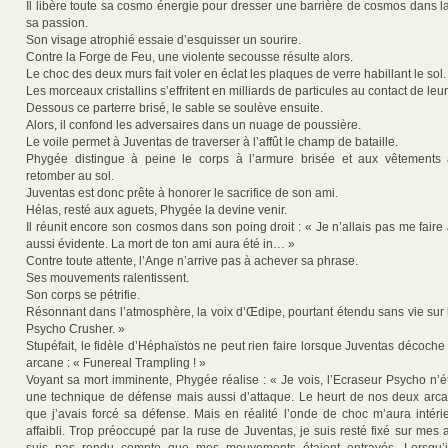
Il libère toute sa cosmo énergie pour dresser une barrière de cosmos dans la
sa passion.
Son visage atrophié essaie d’esquisser un sourire.
Contre la Forge de Feu, une violente secousse résulte alors.
Le choc des deux murs fait voler en éclat les plaques de verre habillant le sol.
Les morceaux cristallins s’effritent en milliards de particules au contact de le
Dessous ce parterre brisé, le sable se soulève ensuite.
Alors, il confond les adversaires dans un nuage de poussière.
Le voile permet à Juventas de traverser à l’affût le champ de bataille.
Phygée distingue à peine le corps à l’armure brisée et aux vêtements
retomber au sol.
Juventas est donc prête à honorer le sacrifice de son ami.
Hélas, resté aux aguets, Phygée la devine venir.
Il réunit encore son cosmos dans son poing droit : « Je n’allais pas me faire
aussi évidente. La mort de ton ami aura été in… »
Contre toute attente, l’Ange n’arrive pas à achever sa phrase.
Ses mouvements ralentissent.
Son corps se pétrifie.
Résonnant dans l’atmosphère, la voix d’Œdipe, pourtant étendu sans vie sur 
Psycho Crusher. »
Stupéfait, le fidèle d’Héphaïstos ne peut rien faire lorsque Juventas décoche
arcane : « Funereal Trampling ! »
Voyant sa mort imminente, Phygée réalise : « Je vois, l’Ecraseur Psycho n’é
une technique de défense mais aussi d’attaque. Le heurt de nos deux arcan
que j’avais forcé sa défense. Mais en réalité l’onde de choc m’aura intérie
affaibli. Trop préoccupé par la ruse de Juventas, je suis resté fixé sur mes