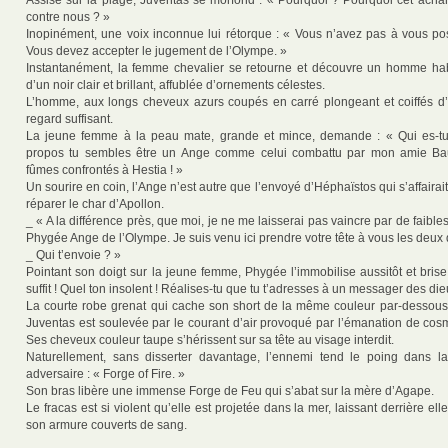
Assise sur la plage, Juventas se morfond : « Pourquoi ? Pourquoi cet ach
contre nous ? »
Inopinément, une voix inconnue lui rétorque : « Vous n’avez pas à vous pos
Vous devez accepter le jugement de l’Olympe. »
Instantanément, la femme chevalier se retourne et découvre un homme hab
d’un noir clair et brillant, affublée d’ornements célestes.
L’homme, aux longs cheveux azurs coupés en carré plongeant et coiffés d
regard suffisant.
La jeune femme à la peau mate, grande et mince, demande : « Qui es-tu
propos tu sembles être un Ange comme celui combattu par mon amie Ba
fûmes confrontés à Hestia ! »
Un sourire en coin, l’Ange n’est autre que l’envoyé d’Héphaïstos qui s’affairait
réparer le char d’Apollon.
_ « A la différence près, que moi, je ne me laisserai pas vaincre par de faibles
Phygée Ange de l’Olympe. Je suis venu ici prendre votre tête à vous les deux 
_ Qui t’envoie ? »
Pointant son doigt sur la jeune femme, Phygée l’immobilise aussitôt et bris
suffit ! Quel ton insolent ! Réalises-tu que tu t’adresses à un messager des die
La courte robe grenat qui cache son short de la même couleur par-dessous
Juventas est soulevée par le courant d’air provoqué par l’émanation de cos
Ses cheveux couleur taupe s’hérissent sur sa tête au visage interdit.
Naturellement, sans disserter davantage, l’ennemi tend le poing dans la
adversaire : « Forge of Fire. »
Son bras libère une immense Forge de Feu qui s’abat sur la mère d’Agape.
Le fracas est si violent qu’elle est projetée dans la mer, laissant derrière e
son armure couverts de sang.