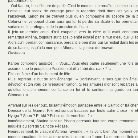
pardonnez-moi.
_ Oui Kanon, il est l’heure de partir. C’est le moment de renaître, comme tu l
Lorsqu’il eut assez de courage pour la regarder droit dans les yeux, c
l’absolvait, Kanon ne se trouvait plus qu’en compagnie du sceptre de la bi
Celui-ci l’enveloppait d’une aura qui lui fit perdre sa Scale et lui permetta
surface en le protégeant de la pression de l’eau.
Il jeta un dernier coup d’œil coupable vers la citée qu’il avait condamn
remarqua Athéna, toujours sur place, bientôt écrasé par le mur d’eau qui lui éta
Alors qu’il perdait connaissance, perdant le peu d’air qui lui restait dans les p
de se battre jusqu’à la mort pour Athéna et la justice dorénavant…
Flashback
Kanon comprend aussitôt : « Vous…Vous êtes partie seulement une fois q
assurée que le peuple de Poséidon était à l’abri des eaux ?! »
Elle confirme d’un hochement de tête.
Puis, reprend le but de son échange : « Dorénavant, je sais que ton âme e
dévotion et ton vœu de m’épauler Kanon. Si les armures d’or sont reparties a
qu’elles ont pleinement confiance en toi et te confient ma garde en t
Gémeaux. »
Arrivant sur les genoux, brisant l’émotion partagée entre le Saint d’or fraîch
Déesse de la Guerre, Kiki est surtout tracassé par toute autre chose : « E
Hyoga ? Shun ? Et Ikki ? Est-ce qu’ils vont bien ? »
Immédiatement, Shaina sent un frisson parcourir tout son corps, remontant
inquiète du sort du Saint de Pégase.
Heureusement, le visage d’Athéna rayonne : « Ils vont bien. Au moment de
monde aquatique, je les ai renvoyés chez eux, au Japon. La guerre est finie p