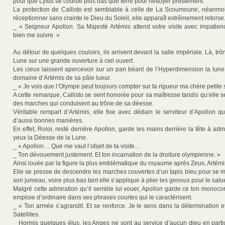
pour que Lytus se courbe plus bas que terre pour nettoyer prestement.
La protection de Callisto est semblable à celle de La Scoumoune, néanmo
réceptionner sans crainte le Dieu du Soleil, elle apparaît extrêmement retorse
_ « Seigneur Apollon. Sa Majesté Artémis attend votre visite avec impatien
bien me suivre. »
Au détour de quelques couloirs, ils arrivent devant la salle impériale. Là, tr
Lune sur une grande ouverture à ciel ouvert.
Les cieux laissent apercevoir sur un pan béant de l’Hyperdimension la lune 
domaine d’Artémis de sa pâle lueur.
_ « Je vois que l’Olympe peut toujours compter sur ta rigueur ma chère petite 
A cette remarque, Callisto se sent honorée pour sa maîtresse tandis qu’elle 
des marches qui conduisent au trône de sa déesse.
Véritable rempart d’Artémis, elle fixe avec dédain le serviteur d’Apollon q
d’aussi bonnes manières.
En effet, Roloi, resté derrière Apollon, garde les mains derrière la tête à ad
yeux la Déesse de la Lune.
_ « Apollon… Que me vaut l’objet de ta visite…
_ Ton dévouement justement. Et ton incarnation de la droiture olympienne. »
Ainsi louée par la figure la plus emblématique du royaume après Zeus, Artémis 
Elle se presse de descendre les marches couvertes d’un tapis bleu pour se m
son jumeau, voire plus bas tant elle s’applique à plier les genoux pour le salue
Malgré cette admiration qu’il semble lui vouer, Apollon garde ce ton monocor
emploie d’ordinaire dans ses phrases courtes qui le caractérisent.
_ « Ton armée s’agrandit. Et se renforce. Je le sens dans la détermination 
Satellites.
_ Hormis quelques élus, les Anges ne sont au service d’aucun dieu en particul