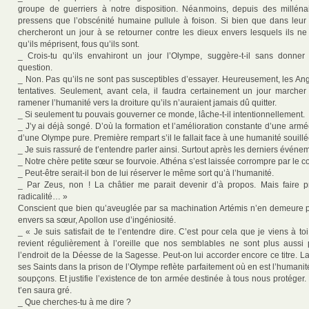
groupe de guerriers à notre disposition. Néanmoins, depuis des millénai
pressens que l’obscénité humaine pullule à foison. Si bien que dans leur 
chercheront un jour à se retourner contre les dieux envers lesquels ils ne 
qu’ils méprisent, fous qu’ils sont.
_ Crois-tu qu’ils envahiront un jour l’Olympe, suggère-t-il sans donner 
question.
_ Non. Pas qu’ils ne sont pas susceptibles d’essayer. Heureusement, les Ang
tentatives. Seulement, avant cela, il faudra certainement un jour marcher
ramener l’humanité vers la droiture qu’ils n’auraient jamais dû quitter.
_ Si seulement tu pouvais gouverner ce monde, lâche-t-il intentionnellement.
_ J’y ai déjà songé. D’où la formation et l’amélioration constante d’une ar
d’une Olympe pure. Première rempart s’il le fallait face à une humanité souillé
_ Je suis rassuré de t’entendre parler ainsi. Surtout après les derniers événem
_ Notre chère petite sœur se fourvoie. Athéna s’est laissée corrompre par le
_ Peut-être serait-il bon de lui réserver le même sort qu’à l’humanité.
_ Par Zeus, non ! La châtier me parait devenir d’à propos. Mais faire p
radicalité… »
Conscient que bien qu’aveuglée par sa machination Artémis n’en demeure 
envers sa sœur, Apollon use d’ingéniosité.
_ « Je suis satisfait de te l’entendre dire. C’est pour cela que je viens à toi
revient régulièrement à l’oreille que nos semblables ne sont plus aussi 
l’endroit de la Déesse de la Sagesse. Peut-on lui accorder encore ce titre. 
ses Saints dans la prison de l’Olympe reflète parfaitement où en est l’humanité
soupçons. Et justifie l’existence de ton armée destinée à tous nous protéger
t’en saura gré.
_ Que cherches-tu à me dire ?