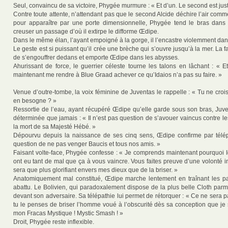
Seul, convaincu de sa victoire, Phygée murmure : « Et d’un. Le second est jus
Contre toute attente, n’attendant pas que le second Alcide déchire l’air comme
pour apparaître par une porte dimensionnelle, Phygée tend le bras dans 
creuser un passage d’où il extirpe le difforme Œdipe.
Dans le même élan, l’ayant empoigné à la gorge, il l’encastre violemment dan
Le geste est si puissant qu’il crée une brèche qui s’ouvre jusqu’à la mer. La fa
de s’engouffrer dedans et emporte Œdipe dans les abysses.
Ahurissant de force, le guerrier céleste tourne les talons en lâchant : « E
maintenant me rendre à Blue Graad achever ce qu’Idaios n’a pas su faire. »
Venue d’outre-tombe, la voix féminine de Juventas le rappelle : « Tu ne crois 
en besogne ? »
Ressortie de l’eau, ayant récupéré Œdipe qu’elle garde sous son bras, Juve
déterminée que jamais : « Il n’est pas question de s’avouer vaincus contre 
la mort de sa Majesté Hébé. »
Dépourvu depuis la naissance de ses cinq sens, Œdipe confirme par télép
question de ne pas venger Baucis et tous nos amis. »
Faisant volte-face, Phygée confesse : « Je comprends maintenant pourquoi Id
ont eu tant de mal que ça à vous vaincre. Vous faites preuve d’une volonté 
sera que plus glorifiant envers mes dieux que de la briser. »
Anatomiquement mal constitué, Œdipe marche lentement en traînant les pa
abattu. Le Bolivien, qui paradoxalement dispose de la plus belle Cloth parm
devant son adversaire. Sa télépathie lui permet de rétorquer : « Ce ne sera p
tu le penses de briser l’homme voué à l’obscurité dès sa conception que je 
mon Fracas Mystique ! Mystic Smash ! »
Droit, Phygée reste inflexible.