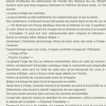
Quand d’ordinaire les adversaires de l’Alcide des Oiseaux du Lac Stymph
douleur alors que leurs organes implosent à l’intérieur de leurs corps, ici l’
sourire.
La seule à réagir est Juventas.
La jeune femme se plie subitement, ne comprenant pas ce qui lui arrive.
Ses contorsions s’achèvent lorsqu’elle passe ses mains dans le bas de son d
_ « On dirait que ton Fracas Mystique vient de lui détruire un rein. Il paraît q
un seul. Dans ce cas je vais me charger de lui arracher le second si tu le perm
_ Incroyable ! Il peut voir mes déplacements dans l’espace et retourner
fournir le moindre effort, déplore Œdipe. »
Seulement, l’immonde personnage refuse de livrer ainsi son amie à l’Ange
l’achever.
Faisant barrage avec son corps, il espère annihiler l’assaut de l’Olympien.
_ « Forge of Fire.
_ Psycho Crusher ! »
La géante Forge de Feu se retrouve immobilisée dans un cube de cosmos qui
même, condamnant l’émanation cosmique rivale à s’amoindrir puis disparaîtr
Seulement, alors qu’il ne reste du cube plus qu’un minuscule dé, voué à ê
cosmos d’Œdipe, celui-ci fonce contre toute attente sur l’Alcide.
Il brise sa barrière de cosmos juste avant de le frapper.
Œdipe est balayé de plein fouet et repoussé en arrière.
Seule face à l’Ange, Juventas réussit à se remettre sur pied et à accroître sa
Déterminée, elle réussit à ralentir l’approche de son opposant.
Son aura dorée dessine dans son dos les Juments de Diomède.
Lorsqu’elle abat ses mains en direction de son adversaire, celles-ci partent 
la vitesse de la lumière : « Funereal Trampling ! »
Devenues faisceaux de lumière, les juments quadrillent la zone et rossent s