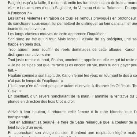
Baigné jusqu’à la taille, il reconnaît enfin les formes en totem de trois armures 
vite : « Les armures d’or du Sagittaire, du Verseau et de la Balance… Pourq
à l’unisson ? »
Les lames, violentes en raison de tous les remous provoqués en profondeur 
du sanctuaire sous-marin, lui permettent de distinguer au loin dans la mer une 
inanimée sur le ventre.
Les longs cheveux mauves de cette apparence l’inquiètent.
Son sang ne fait qu’un tour. Mais lorsqu’il essaie de s’y précipiter, une s
frappe en plein dos.
Trop aguerri pour souffrir de réels dommages de cette attaque, Kanon
distinguer son adversaire.
Tout juste remise debout, Shaina, amoindrie, appelle en elle ce qui lui reste
« Je ne sais pas par quel miracle tu es encore en vie, mais tu dois payer pou
fait. »
Hautain comme à son habitude, Kanon ferme les yeux en tournant le dos à son
n’ai pas le temps de t’expliquer. »
L’Italienne n’en démord pas pour autant et envoie à distance les Griffes du T
Claw ! »
En soufflant, d’un revers nonchalant de la main, il annihile la tentative du 
plonge en direction des trois Cloths d’or.
Arrivé à leur hauteur, il retourne cette femme à la robe blanche que l
transparente.
Tout en admirant sa beauté, le frère de Saga remarque que la couleur de s
teint livide d’un noyé.
En approchant son visage du sien, il entend une respiration légère mais