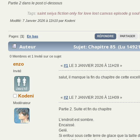
Partie 2 dans le post ci-dessous
Tags:
saint seiya fiction only for love lost canvas episode g soul
Modifié: 7 Janvier 2026 à 11h10 par Kodeni
Pages: [
1
]
En bas
RÉPONDRE
PARTAGER
Auteur
Sujet: Chapitre 85 (Lu 14921
0 Membres et 1 Invité sur ce sujet
enzo
«
#1
LE 3 JANVIER 2026 À 11H28 »
Invité
salut, il manque la fin du chapitre de cette excell
Kodeni
«
#2
LE 7 JANVIER 2026 À 11H09 »
Modérateur
Partie 2. Suite et fin du chapitre
L’endroit est sombre.
Encaissé.
Gelé.
Si enfoui sous cette terre de glace que la taille 