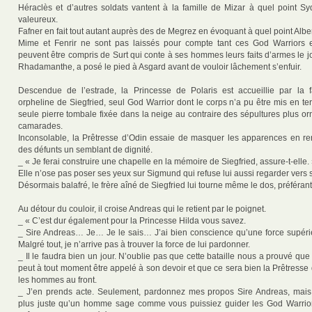
Héraclès et d’autres soldats vantent à la famille de Mizar à quel point Syd
valeureux.
Fafner en fait tout autant auprès des de Megrez en évoquant à quel point Alber
Mime et Fenrir ne sont pas laissés pour compte tant ces God Warriors e
peuvent être compris de Surt qui conte à ses hommes leurs faits d’armes le j
Rhadamanthe, a posé le pied à Asgard avant de vouloir lâchement s’enfuir.
Descendue de l’estrade, la Princesse de Polaris est accueillie par la 
orpheline de Siegfried, seul God Warrior dont le corps n’a pu être mis en te
seule pierre tombale fixée dans la neige au contraire des sépultures plus o
camarades.
Inconsolable, la Prêtresse d’Odin essaie de masquer les apparences en re
des défunts un semblant de dignité.
_ « Je ferai construire une chapelle en la mémoire de Siegfried, assure-t-elle.
Elle n’ose pas poser ses yeux sur Sigmund qui refuse lui aussi regarder vers s
Désormais balafré, le frère aîné de Siegfried lui tourne même le dos, préférant 
Au détour du couloir, il croise Andreas qui le retient par le poignet.
_ « C’est dur également pour la Princesse Hilda vous savez.
_ Sire Andreas… Je… Je le sais… J’ai bien conscience qu’une force supér
Malgré tout, je n’arrive pas à trouver la force de lui pardonner.
_ Il le faudra bien un jour. N’oublie pas que cette bataille nous a prouvé q
peut à tout moment être appelé à son devoir et que ce sera bien la Prêtresse
les hommes au front.
_ J’en prends acte. Seulement, pardonnez mes propos Sire Andreas, mais i
plus juste qu’un homme sage comme vous puissiez guider les God Warriors