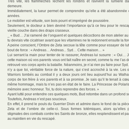
Très vite, les flammèches lèchent les rondins et ravivent la lumière d
demeure.
Immédiatement, la lueur permet de comprendre qu’elle a été abandonnée 
années.
Le mobilier est vétuste, son bois pourri et imprégné de poussière.
Seulement, le docteur a bien deviné l’importance qu’à ce lieu pour le resc
vieille couche dans des draps crasseux.
_ « Bud… J’ai ramené de l’onguent et quelques décoctions de mon atelier au 
tu devrais vite cicatriser avant que les vitamines ne te redonnent ensuite la fo
A peine conscient, l’Ombre de Zeta secoue la tête comme pour essayer de lutte
bout de force : « Andreas… Andreas... Syd… Cette maison… »
Lui serrant la main pour tenter de le rassurer, Andreas lui susurre : « Oui… J
cette maison où vos parents vous ont fait naître en secret, comme tu me l’as
retrouvé vos corps après la bataille. Néanmoins, je n’ai rien pu faire pour Syd. Il
n’y a que toi, véritable force de la nature, qui s’est accroché à la vie. L
Warriors tombés au combat il y a deux jours ont lieu aujourd’hui au Walhall
corps de ton frère à vos parents et à sa promise. Je sais qu’il te tenait à cœur
même hommage, mais tu n’es pas en état de le faire. La Princesse de Polaris
mémoire avec honneur. Toi, tu dois reprendre des forces. »
Ayant lutté pour entendre ces quelques mots, Bud retombe dans un profond 
Toutefois, Andreas n’est pas soucieux.
En effet, il prend le pouls du Guerrier Divin et admire dans le fond de la pi
Zeta et de l’ombre de celle-ci. Sous formes totémiques, alors qu’elles 
stigmates des combats contre les Saints de bronze, elles resplendissent et pa
au maintien en vie du rescapé.