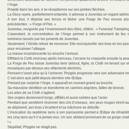
l’Ange.
Projeté dans les airs, il se réceptionne sur ses jambes fléchies.
La Glory rayée, partiellement entamée, il adresse à Juventas un regard admirat
A son tour, il déploie ses forces et libère une Forge de Feu encore pl
précédentes : « Forge of Fire. »
Juventas, revigorée par l’inversement des rôles, réitère : « Funereal Trampling
Cependant, la concentration de l’Ange permet à son instrument de feu de
lumineux laissés par les juments de Juventas.
Seulement, l’Alcide refuse de renoncer. Elle recroqueville ses bras en les pas
pour encaisser l’attaque.
La masse incandescente lui arrache l’armure.
Effritant la Cloth morceau après morceau, l’arcane lui craquelle ensuite la pea
La Forge de Feu laisse Juventas tenir debout, figée, la Cloth ne tenant sur 
mosaïques par-dessus ses vêtements déchirés.
Pensant n’avoir plus qu’à l’achever, Phygée progresse vers son adversaire i
C’est alors que jaillit depuis derrière elle Œdipe.
Prenant par surprise l’Ange, il apparaît en ouvrant grand sa bouche.
Sa mauvaise dentition se transforme en canines alignées, faîtes de bronze.
Les ailes de sa Cloth s’agitent.
Ses ongles deviennent longs, affûtés et aussi solides que l’acier.
Pendant que semblent résonner des cris d’oiseaux, ses yeux rouges virent au
se déploient, ses bras s’écartent et sa mâchoire se déboîte.
L’invocation du septième sens à son paroxysme permet à Œdipe de réhabili
les cinq sens qu’il n’a jamais eus. Un son strident provenant de sa gorge cria
! »
Stupéfait, Phygée ne réagit pas.