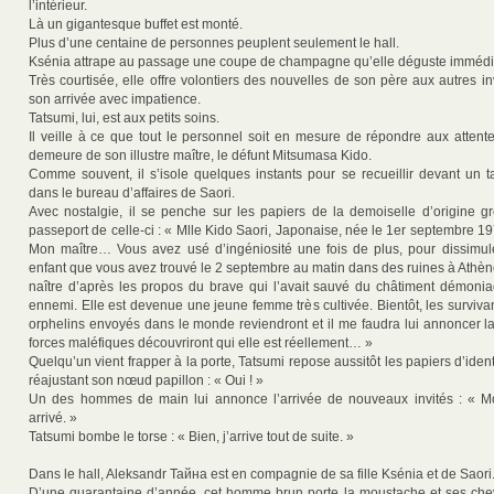
l’intérieur.
Là un gigantesque buffet est monté.
Plus d’une centaine de personnes peuplent seulement le hall.
Ksénia attrape au passage une coupe de champagne qu’elle déguste immédi
Très courtisée, elle offre volontiers des nouvelles de son père aux autres in
son arrivée avec impatience.
Tatsumi, lui, est aux petits soins.
Il veille à ce que tout le personnel soit en mesure de répondre aux attent
demeure de son illustre maître, le défunt Mitsumasa Kido.
Comme souvent, il s’isole quelques instants pour se recueillir devant un ta
dans le bureau d’affaires de Saori.
Avec nostalgie, il se penche sur les papiers de la demoiselle d’origine g
passeport de celle-ci : « Mlle Kido Saori, Japonaise, née le 1er septembre 
Mon maître… Vous avez usé d’ingéniosité une fois de plus, pour dissimuler
enfant que vous avez trouvé le 2 septembre au matin dans des ruines à Athèn
naître d’après les propos du brave qui l’avait sauvé du châtiment démonia
ennemi. Elle est devenue une jeune femme très cultivée. Bientôt, les surviva
orphelins envoyés dans le monde reviendront et il me faudra lui annoncer la
forces maléfiques découvriront qui elle est réellement… »
Quelqu’un vient frapper à la porte, Tatsumi repose aussitôt les papiers d’ident
réajustant son nœud papillon : « Oui ! »
Un des hommes de main lui annonce l’arrivée de nouveaux invités : « M
arrivé. »
Tatsumi bombe le torse : « Bien, j’arrive tout de suite. »
Dans le hall, Aleksandr Тайна est en compagnie de sa fille Ksénia et de Saori
D’une quarantaine d’année, cet homme brun porte la moustache et ses che