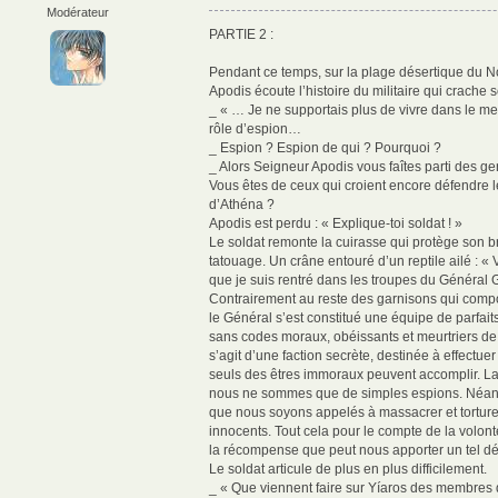
Modérateur
PARTIE 2 :
Pendant ce temps, sur la plage désertique du N
Apodis écoute l’histoire du militaire qui crache 
_ « … Je ne supportais plus de vivre dans le
rôle d’espion…
_ Espion ? Espion de qui ? Pourquoi ?
_ Alors Seigneur Apodis vous faîtes parti des g
Vous êtes de ceux qui croient encore défendre l
d’Athéna ?
Apodis est perdu : « Explique-toi soldat ! »
Le soldat remonte la cuirasse qui protège son b
tatouage. Un crâne entouré d’un reptile ailé : « 
que je suis rentré dans les troupes du Général 
Contrairement au reste des garnisons qui comp
le Général s’est constitué une équipe de parfait
sans codes moraux, obéissants et meurtriers de s
s’agit d’une faction secrète, destinée à effectu
seuls des êtres immoraux peuvent accomplir. La
nous ne sommes que de simples espions. Néanmo
que nous soyons appelés à massacrer et torturer
innocents. Tout cela pour le compte de la volon
la récompense que peut nous apporter un tel d
Le soldat articule de plus en plus difficilement.
_ « Que viennent faire sur Yíaros des membres d