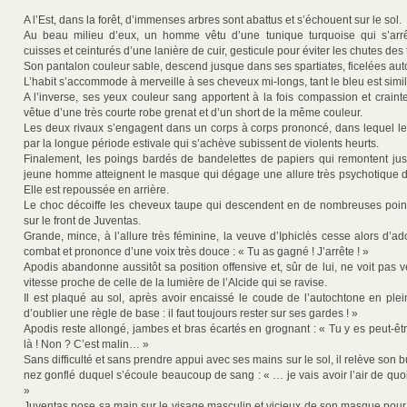
A l’Est, dans la forêt, d’immenses arbres sont abattus et s’échouent sur le sol.
Au beau milieu d’eux, un homme vêtu d’une tunique turquoise qui s’arr
cuisses et ceinturés d’une lanière de cuir, gesticule pour éviter les chutes des 
Son pantalon couleur sable, descend jusque dans ses spartiates, ficelées auto
L’habit s’accommode à merveille à ses cheveux mi-longs, tant le bleu est simil
A l’inverse, ses yeux couleur sang apportent à la fois compassion et craint
vêtue d’une très courte robe grenat et d’un short de la même couleur.
Les deux rivaux s’engagent dans un corps à corps prononcé, dans lequel l
par la longue période estivale qui s’achève subissent de violents heurts.
Finalement, les poings bardés de bandelettes de papiers qui remontent j
jeune homme atteignent le masque qui dégage une allure très psychotique 
Elle est repoussée en arrière.
Le choc décoiffe les cheveux taupe qui descendent en de nombreuses poin
sur le front de Juventas.
Grande, mince, à l’allure très féminine, la veuve d’Iphiclès cesse alors d’
combat et prononce d’une voix très douce : « Tu as gagné ! J’arrête ! »
Apodis abandonne aussitôt sa position offensive et, sûr de lui, ne voit pas 
vitesse proche de celle de la lumière de l’Alcide qui se ravise.
Il est plaqué au sol, après avoir encaissé le coude de l’autochtone en plei
d’oublier une règle de base : il faut toujours rester sur ses gardes ! »
Apodis reste allongé, jambes et bras écartés en grognant : « Tu y es peut-êtr
là ! Non ? C’est malin… »
Sans difficulté et sans prendre appui avec ses mains sur le sol, il relève son 
nez gonflé duquel s’écoule beaucoup de sang : « … je vais avoir l’air de qu
»
Juventas pose sa main sur le visage masculin et vicieux de son masque pour 