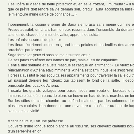
Il se libéra le visage de toute protection et, en se le frottant, il murmura : « I
que ce prêtre doit rendre sa vie demain soir, lorsqu’il aura accompli sa mission
je m’entoure d’une garde de confiance… »
Inopinément, la cosmo énergie de Saga s’embrasa sans même qu’il ne pui
Presqu’aussitôt, un chant harmonieux résonna dans l’ensemble du domaine 
cosmos de chaque homme, chevalier, apprenti ou soldat.
Les enfants cessèrent de pleurer.
Les fleurs écartèrent toutes en grand leurs pétales et les feuilles des arbr
arrachées par le vent.
Saga ferma les yeux et posa sa main sur son cœur.
De ses joues coulèrent des larmes de joie, mais aussi de culpabilité.
Il enfila une soutane et ajusta masque et casque en affirmant : « Le vieux Po
réincarnation d’Athéna était imminente. Athéna est parmi nous, elle s’est réin
Il pressa aussitôt le pas et quitta ses appartements pour traverser la salle du t
En passant derrière les rideaux qui tapissent le fond de la salle, il déb
principale des locaux d’Athéna.
Il écarta les grands voilages pour passer sous une voute en berceau et
immense pièce où un banc de pierre se trouve en haut de trois marches en fon
Sur les côtés de cette chambre au plafond maintenu par des colonnes do
plusieurs couloirs. L’un donne sur une ouverture à l’extérieur au bout de la
statue de la divinité.
A cette hauteur, il vit une prêtresse.
Couverte d’une longue robe blanche au tissu fin, ses cheveux châtains boucl
d’un serre-tête en or.