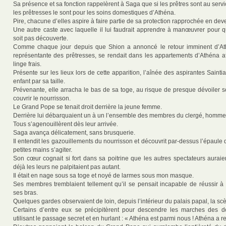
Sa présence et sa fonction rappelèrent à Saga que si les prêtres sont au ser
les prêtresses le sont pour les soins domestiques d’Athéna.
Pire, chacune d’elles aspire à faire partie de sa protection rapprochée en dev
Une autre caste avec laquelle il lui faudrait apprendre à manœuvrer pour q
soit pas découverte.
Comme chaque jour depuis que Shion a annoncé le retour imminent d’Ath
représentante des prêtresses, se rendait dans les appartements d’Athéna a
linge frais.
Présente sur les lieux lors de cette apparition, l’aînée des aspirantes Saintia
enfant par sa taille.
Prévenante, elle arracha le bas de sa toge, au risque de presque dévoiler so
couvrir le nourrisson.
Le Grand Pope se tenait droit derrière la jeune femme.
Derrière lui débarquaient un à un l’ensemble des membres du clergé, homme
Tous s’agenouillèrent dès leur arrivée.
Saga avança délicatement, sans brusquerie.
Il entendit les gazouillements du nourrisson et découvrit par-dessus l’épaule 
petites mains s’agiter.
Son cœur cognait si fort dans sa poitrine que les autres spectateurs auraie
déjà les leurs ne palpitaient pas autant.
Il était en nage sous sa toge et noyé de larmes sous mon masque.
Ses membres tremblaient tellement qu’il se pensait incapable de réussir à t
ses bras.
Quelques gardes observaient de loin, depuis l’intérieur du palais papal, la sc
Certains d’entre eux se précipitèrent pour descendre les marches des 
utilisant le passage secret et en hurlant : « Athéna est parmi nous ! Athéna a re