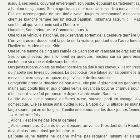
jusqu’à ses pieds, couvrant entièrement son buste, épousant parfaitement sa t
à hauteur des jambes. Son magnifique collier rose, fait ressortir à merveille se
Elle est accompagnée de son fidèle valet, toujours accommodé d’un cost
chemise blanche fermée par un nœud papillon, Tokumaru Tatsumi : « Made
semblerait que votre amie soit à l’heure. »
Hautaine, Saori rétorque : « Comme toujours. »
Une fois le véhicule stationné, deux servants sortent de la demeure derrière S
L’un vient ouvrir doucement la porte de la voiture, pendant que l’autre tend
l’invitée de Mademoiselle Kido.
Une jeune femme de cinq ans l’ainée de Saori sort en réalisant de gracieux
Ses longs cheveux bruns tombent en quelques mèches sur sa généreuse
cachée par sa robe violette sans bretelle.
Des petits rubans violets se mêlent derrière sa tête à ses cheveux. Ils font res
qui habille ses lèvres pulpeuses. Le petit cœur rose tatoué sur sa pommette
merveille avec ses yeux topaze, enjolivés par de fins sourcils.
Lorsqu’elle prend la direction de son amie, elle plie légèrement les genoux
mains aux doigts fins et aux ongles vernis devant sa bouche charnue pour c
d’un accent slave fort prononcé : « Joyeux anniversaire Saori ! »
La fille de ce riche homme d’affaires russe, souvent parti en voyage, a
domestique. Elle se laisse ainsi guider jusqu’à Saori qui lui attrape les main
large sourire qui en dit long sur l’amitié entretenue par les deux jeunes femme
_ « Merci mille fois.
_ Allons, j’espère ne pas être la dernière.
_ Absolument pas. D’autres doivent encore arriver. Le Président de la Répub
devrait plus tarder ainsi que ton père. »
La belle jeune femme ne daigne même pas regarder Tatsumi et s’eng