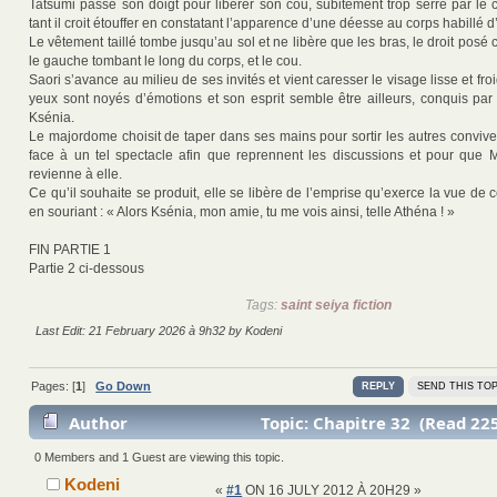
Tatsumi passe son doigt pour libérer son cou, subitement trop serré par le 
tant il croit étouffer en constatant l’apparence d’une déesse au corps habillé d
Le vêtement taillé tombe jusqu’au sol et ne libère que les bras, le droit posé 
le gauche tombant le long du corps, et le cou.
Saori s’avance au milieu de ses invités et vient caresser le visage lisse et fro
yeux sont noyés d’émotions et son esprit semble être ailleurs, conquis par 
Ksénia.
Le majordome choisit de taper dans ses mains pour sortir les autres convive
face à un tel spectacle afin que reprennent les discussions et pour que
revienne à elle.
Ce qu’il souhaite se produit, elle se libère de l’emprise qu’exerce la vue de ce
en souriant : « Alors Ksénia, mon amie, tu me vois ainsi, telle Athéna ! »
FIN PARTIE 1
Partie 2 ci-dessous
Tags:
saint seiya fiction
Last Edit: 21 February 2026 à 9h32 by Kodeni
Pages: [
1
]
Go Down
REPLY
SEND THIS TOP
Author
Topic: Chapitre 32 (Read 22
0 Members and 1 Guest are viewing this topic.
Kodeni
«
#1
ON 16 JULY 2012 À 20H29 »