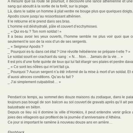
A mesure que sa route se poursuit, il découvre une lance athénienne et une
sang qui aboutit à la sortie de la forêt, sur la plage.
Là, dans le sable un homme à plat ventre ne bouge plus que quelques doigts.
Apodis coure jusqu’au ressortissant athénien.
Il le retourne et le prend dans ses bras.
L’homme est déshydraté, pâle et couvert d’ecchymoses.
_ « Qui es-tu ? Ton nom soldat ! »
Il a beau avoir les yeux ouverts, l’homme semble ne plus voir quoi que ce 
seulement le son de la voix d’un de ses sergents.
_ « Seigneur Apodis ?
_ Pourquoi es-tu dans cet état ? Une révolte hébéïenne se prépare-t-elle ? »
Le soldat sourit en crachant du sang : « N… Non… Jamais de la vie… »
Il est pris d’une forte quinte de toux qui lui fait élargir ses plaies et perdre da
_ « Ce sont les nôtres qui m’ont fait ça.
_ Pourquoi ? Aucun sergent n’a été informé de la mise à mort d’un soldat. E
d’aussi atroces conditions. Qu’as-tu fait ?
_ J’ai simplement culpabilisé… »
Pendant ce temps, au sommet des douze maisons du zodiaque, dans le pala
toujours pas bougé de son balcon au sol couvert de gravats après qu’il ait per
balustrade en béton.
Depuis ce lieu où il domine la ville d’Honkios, il peut entendre venir grâce 
joies des villageois qui profitent de la journée d’anniversaire d’Athéna.
Ce jour si important le ramène à nouveau douze ans en arrière…
Flashback