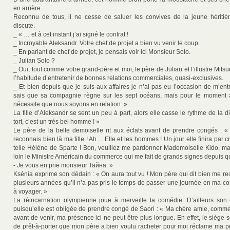
en arrière.
Reconnu de tous, il ne cesse de saluer les convives de la jeune héritièr
discute.
_ « … et à cet instant j’ai signé le contrat !
_ Incroyable Aleksandr. Votre chef de projet a bien vu venir le coup.
_ En parlant de chef de projet, je pensais voir ici Monsieur Solo.
_ Julian Solo ?
_ Oui, tout comme votre grand-père et moi, le père de Julian et l’illustre Mit
l’habitude d’entretenir de bonnes relations commerciales, quasi-exclusives.
_ Et bien depuis que je suis aux affaires je n’ai pas eu l’occasion de m’entr
sais que sa compagnie règne sur les sept océans, mais pour le moment 
nécessite que nous soyons en relation. »
La fille d’Aleksandr se sent un peu à part, alors elle casse le rythme de la d
tort, c’est un très bel homme ! »
Le père de la belle demoiselle rit aux éclats avant de prendre congés :
reconnais bien là ma fille ! Ah… Elle et les hommes ! Un jour elle finira par c
telle Hélène de Sparte ! Bon, veuillez me pardonner Mademoiselle Kido, ma
loin le Ministre Américain du commerce qui me fait de grands signes depuis 
- Je vous en prie monsieur Тайна. »
Ksénia exprime son dédain : « On aura tout vu ! Mon père qui dit bien me rec
plusieurs années qu’il n’a pas pris le temps de passer une journée en ma c
à voyager. »
La réincarnation olympienne joue à merveille la comédie. D’ailleurs son 
puisqu’elle est obligée de prendre congé de Saori : « Ma chère amie, comme 
avant de venir, ma présence ici ne peut être plus longue. En effet, le siège s
de prêt-à-porter que mon père a bien voulu racheter pour moi réclame ma 