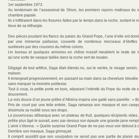
1er septembre 1973.
Au lendemain de l’assassinat de Shion, les premiers rayons matinaux du so
chambre papale.
Ils s’infiltraient dans les fissures faites par le temps dans la roche, sortant l
lieux de sa léthargie.
Des pièces jouxtant les flancs du palais du Grand Pope, l’une d’elle est do
par une immense paillasse, couverte de nombreux morceaux d’étoffes 
surélevés par des coussins du même coloris.
Un bureau et quelques armoires en chêne massif meublent le reste de l
qu’une sorte de vasque taillée dans la roche sert de lavabo.
Dégagé de tout artifice, Saga était étendu nu, sur le ventre, le visage serein,
maison.
Il émergeait progressivement, en passant sa main dans sa chevelure bleutée e
sans marquer la moindre politesse.
Tout à coup, la petite porte en bois, séparant l’intimité du Pope du reste de s
doucement.
La voix douce d’un jeune prêtre d’Athéna inspira une gaité sans pareille : « B
Pris de court par une telle entrée, Saga ramassa son masque et son casque
dissimula sa nudité sous ses draps.
Le jouvenceau débarqua avec un plateau de fruit, quelques récipients vides,
prêtre plus âgé le suivait, avec par-dessus son épaule une grande jarre remplie
L’ainé s’étonna : « Quelle surprise Grand Pope de ne pas vous voir debout à c
Derrière son masque, Saga grimaçait.
Il comprit aussitôt que son usurpation ne serait pas une partie de plaisir du