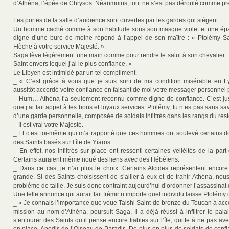
d’Athéna, l’épée de Chrysos. Néanmoins, tout ne s’est pas déroulé comme p
Les portes de la salle d’audience sont ouvertes par les gardes qui siègent.
Un homme caché comme à son habitude sous son masque violet et une épa
digne d’une bure de moine répond à l’appel de son maître : « Ptolémy Sa
Flèche à votre service Majesté. »
Saga lève légèrement une main comme pour rendre le salut à son chevalier : 
Saint envers lequel j’ai le plus confiance. »
Le Libyen est intimidé par un tel compliment.
_ « C’est grâce à vous que je suis sorti de ma condition misérable en L
aussitôt accordé votre confiance en faisant de moi votre messager personnel p
_ Hum… Athéna t’a seulement reconnu comme digne de confiance. C’est jus
que j’ai fait appel à tes bons et loyaux services. Ptolémy, tu n’es pas sans sa
d’une garde personnelle, composée de soldats infiltrés dans les rangs du res
_ Il est vrai votre Majesté.
_ Et c’est toi-même qui m’a rapporté que ces hommes ont soulevé certains 
des Saints basés sur l’île de Yíaros.
_ En effet, nos infiltrés sur place ont ressenti certaines velléités de la part
Certains auraient même noué des liens avec des Hébéïens.
_ Dans ce cas, je n’ai plus le choix. Certains Alcides représentent enco
grande. Si des Saints choisissent de s’allier à eux et de trahir Athéna, no
problème de taille. Je suis donc contraint aujourd’hui d’ordonner l’assassinat
Une telle annonce qui aurait fait frémir n’importe quel individu laisse Ptolémy 
_ « Je connais l’importance que voue Taishi Saint de bronze du Toucan à acc
mission au nom d’Athéna, poursuit Saga. Il a déjà réussi à infiltrer le pala
s’entourer des Saints qu’il pense encore fiables sur l’île, quitte à ne pas aver