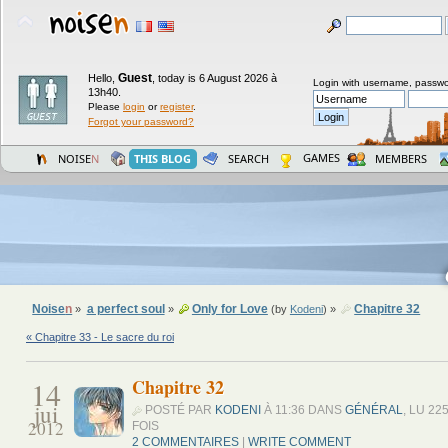
Guest
Hello,
,
today is 6 August 2026 à
Login with username, passwo
13h40.
Please
login
or
register
.
Forgot your password?
GAMES
NOISE
N
THIS BLOG
SEARCH
MEMBERS
Noise
n
a perfect soul
Only for Love
Chapitre 32
»
»
(by
Kodeni
) »
« Chapitre 33 - Le sacre du roi
14
Chapitre 32
jui
POSTÉ PAR
KODENI
À 11:36 DANS
GÉNÉRAL
, LU 22
2012
FOIS
2 COMMENTAIRES
|
WRITE COMMENT