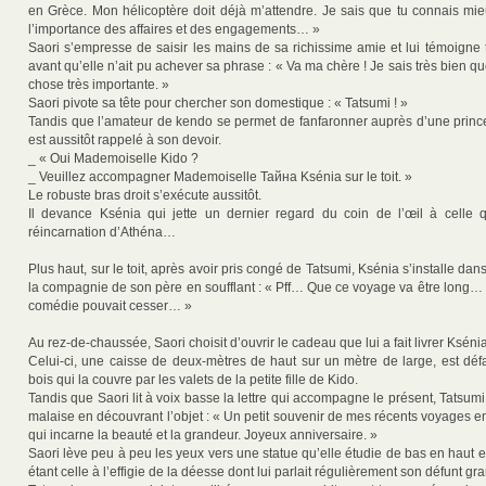
en Grèce. Mon hélicoptère doit déjà m’attendre. Je sais que tu connais m
l’importance des affaires et des engagements… »
Saori s’empresse de saisir les mains de sa richissime amie et lui témoigne 
avant qu’elle n’ait pu achever sa phrase : « Va ma chère ! Je sais très bien qu
chose très importante. »
Saori pivote sa tête pour chercher son domestique : « Tatsumi ! »
Tandis que l’amateur de kendo se permet de fanfaronner auprès d’une prince
est aussitôt rappelé à son devoir.
_ « Oui Mademoiselle Kido ?
_ Veuillez accompagner Mademoiselle Тайна Ksénia sur le toit. »
Le robuste bras droit s’exécute aussitôt.
Il devance Ksénia qui jette un dernier regard du coin de l’œil à celle qu
réincarnation d’Athéna…
Plus haut, sur le toit, après avoir pris congé de Tatsumi, Ksénia s’installe dan
la compagnie de son père en soufflant : « Pff… Que ce voyage va être long… 
comédie pouvait cesser… »
Au rez-de-chaussée, Saori choisit d’ouvrir le cadeau que lui a fait livrer Ksénia
Celui-ci, une caisse de deux-mètres de haut sur un mètre de large, est déf
bois qui la couvre par les valets de la petite fille de Kido.
Tandis que Saori lit à voix basse la lettre qui accompagne le présent, Tatsumi 
malaise en découvrant l’objet : « Un petit souvenir de mes récents voyages e
qui incarne la beauté et la grandeur. Joyeux anniversaire. »
Saori lève peu à peu les yeux vers une statue qu’elle étudie de bas en haut
étant celle à l’effigie de la déesse dont lui parlait régulièrement son défunt gr