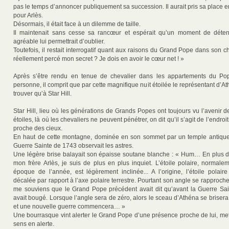
pas le temps d’annoncer publiquement sa succession. Il aurait pris sa place e
pour Arlès.
Désormais, il était face à un dilemme de taille.
Il maintenait sans cesse sa rancœur et espérait qu’un moment de déten
agréable lui permettrait d’oublier.
Toutefois, il restait interrogatif quant aux raisons du Grand Pope dans son cho
réellement percé mon secret ? Je dois en avoir le cœur net ! »
Après s’être rendu en tenue de chevalier dans les appartements du Pope
personne, il comprit que par cette magnifique nuit étoilée le représentant d’A
trouver qu’à Star Hill.
Star Hill, lieu où les générations de Grands Popes ont toujours vu l’avenir d
étoiles, là où les chevaliers ne peuvent pénétrer, on dit qu’il s’agit de l’endroit
proche des cieux.
En haut de cette montagne, dominée en son sommet par un temple antique,
Guerre Sainte de 1743 observait les astres.
Une légère brise balayait son épaisse soutane blanche : « Hum… En plus de
mon frère Arlès, je suis de plus en plus inquiet. L’étoile polaire, normale
époque de l’année, est légèrement inclinée... A l’origine, l’étoile polaire
décalée par rapport à l’axe polaire terrestre. Pourtant son angle se rapproch
me souviens que le Grand Pope précédent avait dit qu’avant la Guerre Saint
avait bougé. Lorsque l’angle sera de zéro, alors le sceau d’Athéna se brisera,
et une nouvelle guerre commencera… »
Une bourrasque vint alerter le Grand Pope d’une présence proche de lui, met
sens en alerte.