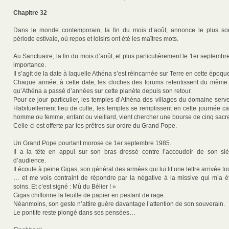
Chapitre 32
Dans le monde contemporain, la fin du mois d’août, annonce le plus sou
période estivale, où repos et loisirs ont été les maîtres mots.
Au Sanctuaire, la fin du mois d’août, et plus particulièrement le 1er septemb
importance.
Il s’agit de la date à laquelle Athéna s’est réincarnée sur Terre en cette époqu
Chaque année, à cette date, les cloches des forums retentissent du mêm
qu’Athéna a passé d’années sur cette planète depuis son retour.
Pour ce jour particulier, les temples d’Athéna des villages du domaine serve
Habituellement lieu de culte, les temples se remplissent en cette journée c
homme ou femme, enfant ou vieillard, vient chercher une bourse de cinq sacr
Celle-ci est offerte par les prêtres sur ordre du Grand Pope.
Un Grand Pope pourtant morose ce 1er septembre 1985.
Il a la tête en appui sur son bras dressé contre l’accoudoir de son si
d’audience.
Il écoute à peine Gigas, son général des armées qui lui lit une lettre arrivée tou
… et me vois contraint de répondre par la négative à la missive qui m’a é
soins. Et c’est signé : Mû du Bélier ! »
Gigas chiffonne la feuille de papier en pestant de rage.
Néanmoins, son geste n’attire guère davantage l’attention de son souverain.
Le pontife reste plongé dans ses pensées…