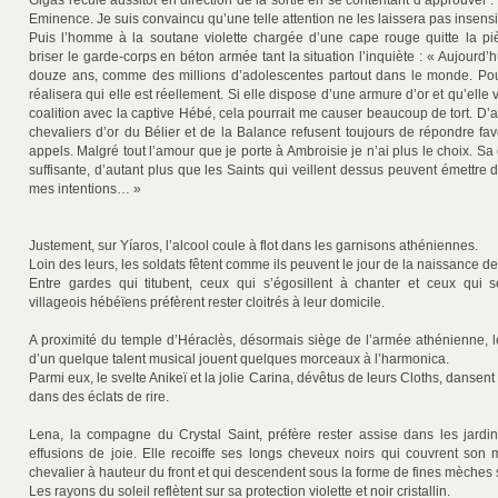
Gigas recule aussitôt en direction de la sortie en se contentant d’approuver 
Eminence. Je suis convaincu qu’une telle attention ne les laissera pas insensi
Puis l’homme à la soutane violette chargée d’une cape rouge quitte la pi
briser le garde-corps en béton armée tant la situation l’inquiète : « Aujourd’h
douze ans, comme des millions d’adolescentes partout dans le monde. Pourt
réalisera qui elle est réellement. Si elle dispose d’une armure d’or et qu’elle 
coalition avec la captive Hébé, cela pourrait me causer beaucoup de tort. D’a
chevaliers d’or du Bélier et de la Balance refusent toujours de répondre f
appels. Malgré tout l’amour que je porte à Ambroisie je n’ai plus le choix. Sa c
suffisante, d’autant plus que les Saints qui veillent dessus peuvent émettre
mes intentions… »
Justement, sur Yíaros, l’alcool coule à flot dans les garnisons athéniennes.
Loin des leurs, les soldats fêtent comme ils peuvent le jour de la naissance d
Entre gardes qui titubent, ceux qui s’égosillent à chanter et ceux qui 
villageois hébéïens préfèrent rester cloitrés à leur domicile.
A proximité du temple d’Héraclès, désormais siège de l’armée athénienne
d’un quelque talent musical jouent quelques morceaux à l’harmonica.
Parmi eux, le svelte Anikeï et la jolie Carina, dévêtus de leurs Cloths, dansent
dans des éclats de rire.
Lena, la compagne du Crystal Saint, préfère rester assise dans les jardi
effusions de joie. Elle recoiffe ses longs cheveux noirs qui couvrent s
chevalier à hauteur du front et qui descendent sous la forme de fines mèches 
Les rayons du soleil reflètent sur sa protection violette et noir cristallin.