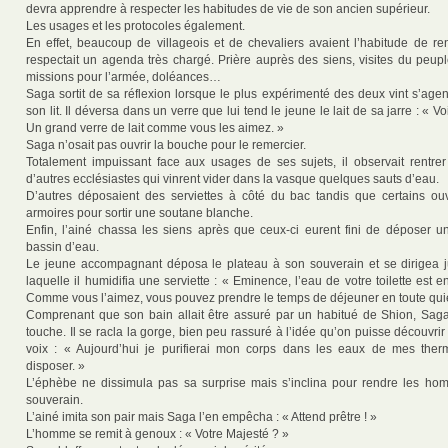
devra apprendre à respecter les habitudes de vie de son ancien supérieur.
Les usages et les protocoles également.
En effet, beaucoup de villageois et de chevaliers avaient l’habitude de re
respectait un agenda très chargé. Prière auprès des siens, visites du peupl
missions pour l’armée, doléances…
Saga sortit de sa réflexion lorsque le plus expérimenté des deux vint s’age
son lit. Il déversa dans un verre que lui tend le jeune le lait de sa jarre : « 
Un grand verre de lait comme vous les aimez. »
Saga n’osait pas ouvrir la bouche pour le remercier.
Totalement impuissant face aux usages de ses sujets, il observait rentr
d’autres ecclésiastes qui vinrent vider dans la vasque quelques sauts d’eau.
D’autres déposaient des serviettes à côté du bac tandis que certains ou
armoires pour sortir une soutane blanche.
Enfin, l’ainé chassa les siens après que ceux-ci eurent fini de déposer u
bassin d’eau.
Le jeune accompagnant déposa le plateau à son souverain et se dirigea j
laquelle il humidifia une serviette : « Eminence, l’eau de votre toilette est 
Comme vous l’aimez, vous pouvez prendre le temps de déjeuner en toute qui
Comprenant que son bain allait être assuré par un habitué de Shion, Saga
touche. Il se racla la gorge, bien peu rassuré à l’idée qu’on puisse découvr
voix : « Aujourd’hui je purifierai mon corps dans les eaux de mes the
disposer. »
L’éphèbe ne dissimula pas sa surprise mais s’inclina pour rendre les h
souverain.
L’ainé imita son pair mais Saga l’en empêcha : « Attend prêtre ! »
L’homme se remit à genoux : « Votre Majesté ? »