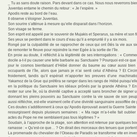
_ Tu as sans doute raison. Pars devant dans ce cas. Nous nous reverrons bien
Juventas entame le chemin du retour : « Je l’espère. »
Apodis reste au bord de l’eau.
Il observe s’éloigner Juventas.
Son sourire s’atténue à mesure qu’elle disparait dans l’horizon.
Son visage se ferme.
Son esprit est appelé par le souvenir de Mujakis et Sperarus, sa mère et son fi
Ses yeux se perdent dans le cours d’eau qu’il a emprunté il y a six mois.
Rongé par la culpabilité de se rapprocher de ceux qui ont ôtés la vie aux si
de remonter le fleuve pour rejoindre la mer Egée à la sortie de l’île.
En proie au doute, il réfléchit à la légitimité de ses interrogations : « Comm
docile a-t-il pu causer une telle barbarie au Sanctuaire ? Pourquoi est-ce qu
jour le cosmos bienfaisant d’Hébé donner du baume au cœur aussi bien 
occupants de l’île, alors que jamais je n’ai senti celui d’Athéna ? Et Circi
froidement, tandis qu’il espérait m’apporter les preuves d’une machinat
Yakamoz de la Grue qui préféra se ranger dans les rangs de Hébé puisqu’elle
en la politique du Sanctuaire les idéaux prônés par la grande Athéna ? Enfi
rester sur une île, où la divinité captive a accepté sans broncher de signer u
donnant les pleins pouvoirs au Sanctuaire contre la vie sauve de son peu
aussi réfléchie, est-elle vraiment celle d’une divinité sanguinaire assoiffée de
Ces doutes s’additionnent à ceux qu’Apodis éprouvait avant la Guerre Sainte
ressurgissent depuis plusieurs semaines : « Ma rage m’a-t-elle fait oublier
actes du Pope ne me semblaient pas tous légitimes ? »
Soudain, à l’approche de la plage, son attention est retenue par quelques bo
ramasse : « Qu’est-ce que… ? On dirait des morceaux des tenues que portent 
La promenade du chevalier de l’Oiseau de Paradis se transforme vite en inves