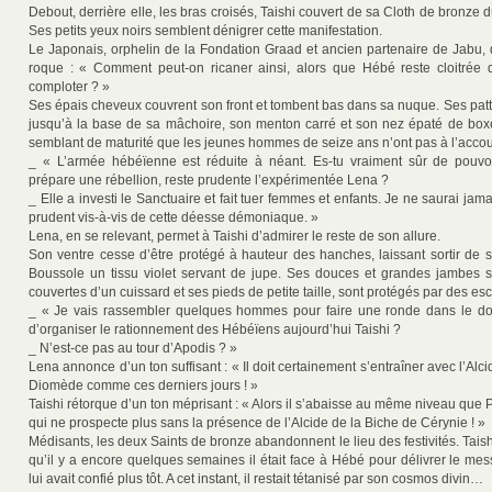
Debout, derrière elle, les bras croisés, Taishi couvert de sa Cloth de bronze
Ses petits yeux noirs semblent dénigrer cette manifestation.
Le Japonais, orphelin de la Fondation Graad et ancien partenaire de Jabu, 
roque : « Comment peut-on ricaner ainsi, alors que Hébé reste cloitrée 
comploter ? »
Ses épais cheveux couvrent son front et tombent bas dans sa nuque. Ses pat
jusqu’à la base de sa mâchoire, son menton carré et son nez épaté de box
semblant de maturité que les jeunes hommes de seize ans n’ont pas à l’acco
_ « L’armée hébéïenne est réduite à néant. Es-tu vraiment sûr de pouvoi
prépare une rébellion, reste prudente l’expérimentée Lena ?
_ Elle a investi le Sanctuaire et fait tuer femmes et enfants. Je ne saurai jam
prudent vis-à-vis de cette déesse démoniaque. »
Lena, en se relevant, permet à Taishi d’admirer le reste de son allure.
Son ventre cesse d’être protégé à hauteur des hanches, laissant sortir de s
Boussole un tissu violet servant de jupe. Ses douces et grandes jambes 
couvertes d’un cuissard et ses pieds de petite taille, sont protégés par des es
_ « Je vais rassembler quelques hommes pour faire une ronde dans le do
d’organiser le rationnement des Hébéïens aujourd’hui Taishi ?
_ N’est-ce pas au tour d’Apodis ? »
Lena annonce d’un ton suffisant : « Il doit certainement s’entraîner avec l’Al
Diomède comme ces derniers jours ! »
Taishi rétorque d’un ton méprisant : « Alors il s’abaisse au même niveau que
qui ne prospecte plus sans la présence de l’Alcide de la Biche de Cérynie ! »
Médisants, les deux Saints de bronze abandonnent le lieu des festivités. Tais
qu’il y a encore quelques semaines il était face à Hébé pour délivrer le me
lui avait confié plus tôt. A cet instant, il restait tétanisé par son cosmos divin…