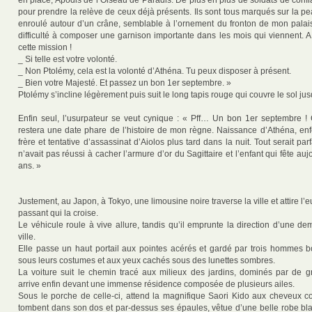
en place, Apodis de l’Oiseau de Paradis. De plus en plus de soldats de conf
pour prendre la relève de ceux déjà présents. Ils sont tous marqués sur la pea
enroulé autour d’un crâne, semblable à l’ornement du fronton de mon palais
difficulté à composer une garnison importante dans les mois qui viennent. A
cette mission !
_ Si telle est votre volonté.
_ Non Ptolémy, cela est la volonté d’Athéna. Tu peux disposer à présent.
_ Bien votre Majesté. Et passez un bon 1er septembre. »
Ptolémy s’incline légèrement puis suit le long tapis rouge qui couvre le sol jusq
Enfin seul, l’usurpateur se veut cynique : « Pff… Un bon 1er septembre 
restera une date phare de l’histoire de mon règne. Naissance d’Athéna, 
frère et tentative d’assassinat d’Aiolos plus tard dans la nuit. Tout serait parf
n’avait pas réussi à cacher l’armure d’or du Sagittaire et l’enfant qui fête au
ans. »
Justement, au Japon, à Tokyo, une limousine noire traverse la ville et attire l
passant qui la croise.
Le véhicule roule à vive allure, tandis qu’il emprunte la direction d’une d
ville.
Elle passe un haut portail aux pointes acérés et gardé par trois hommes 
sous leurs costumes et aux yeux cachés sous des lunettes sombres.
La voiture suit le chemin tracé aux milieux des jardins, dominés par de g
arrive enfin devant une immense résidence composée de plusieurs ailes.
Sous le porche de celle-ci, attend la magnifique Saori Kido aux cheveux c
tombent dans son dos et par-dessus ses épaules, vêtue d’une belle robe b