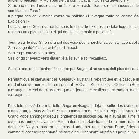
ancien protecteur : « Mon pauvre garçon… Saga… Qu’es-tu devenu ? »
Soucieux de ne laisser aucune faille à son acte, Saga se méfia jusqu’au 
semblant inoffensif.
Il plaqua ses deux mains contre sa poitrine et invoqua toute sa cosmo én
Explosion ! »
Le casque de Shion s’arracha sous le choc de l’Explosion Galactique, le c
retomba aux pieds de l’autel qui domine le temple à proximité.
Tourné sur le dos, Shion clignait des yeux pour chercher sa constellation, celle
Son visage ridé était arraché par l’impact.
Son corps couvert de plaies.
Ses longs cheveux verts étaient étalés sur le sol rocailleux.
Sa soutane toute déchirée fut retirée par Saga qui ne se souciait plus de son 
Pendant que le chevalier des Gémeaux ajustait la robe trouée et le casque d
rendait son dernier souffle en souriant : « Oui… Mes étoiles… Celles du Bél
message… Merci de m’assurer que de jeunes chevaliers parviendront à déj
de Saga… »
Plus loin, possédé par la folie, Saga envisageait déjà la suite des évèneme
maintenant, je suis Arlès et Shion, l’intendant et le Grand Pope. Je vais d
Grand Pope annonçait depuis longtemps sa succession. Je n’aurai qu’à me fai
quelques années, avant qu’Arlès informe le Sanctuaire de la mort nature
domaine. N’ayant pas eu le temps d’ordonner un nouveau Pope, Arlès s
comme successeur spontané, faisant ainsi l’unanimité auprès du peuple. A