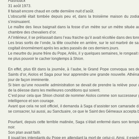
Flashback
31 août 1973.
Il faisait encore chaud en cette dernière nuit d’août.
L’obscurité était tombée depuis peu et, dans la troisième maison du zodi
s’insinuaient.
Le maître des lieux baignait dans la fosse d’un mètre sur un mètre située
chambre des chevaliers d’or.
A l’intérieur, il se prélassait dans l’eau fraiche qu’il avait récoltée dans des t
Les bras sortis de l’onde, la tête couchée en arrière, sur le sol marbré de 
cogitait énormément après les actes passés de ces derniers jours.
Le meurtre du jeune frère du Pope, Arlès, il y quelques semaines, le rongeait si
ne plus pouvoir le cacher longtemps à Shion.
En effet, plus tôt dans la journée, à l’aube, le Grand Pope convoqua ses d
Saints d’or, Aiolos et Saga pour leur apprendre une grande nouvelle. Athéna a
jour de façon imminente.
Si bien qu’une nouvelle administration se devait de prendre la relève pour 
de la déesse dans les meilleures conditions qui soient.
C’est pour cela que Shion choisit de nommer Aiolos comme son successeur 
intelligence et son courage.
Avant que cela ne soit officiel, il demanda à Saga d’assister son camarade 
se consacrer, lui aussi, au Sanctuaire, ce que le Saint des Gémeaux accepta
Pourtant, depuis cette terrible matinée, Saga s’était enfermé dans son temp
noir.
Son plan avait failli.
Il jouait les intendants du Pope en attendant la mort de celui-ci. Ainsi, il espé