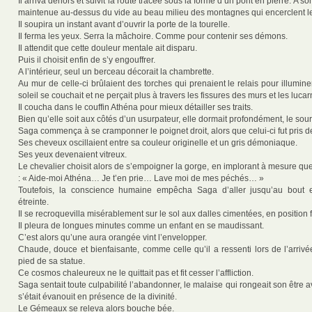
Il arriva dehors et suivit la route tracée sous la forme d’un pont en pierre. A so
maintenue au-dessus du vide au beau milieu des montagnes qui encerclent l
Il soupira un instant avant d’ouvrir la porte de la tourelle.
Il ferma les yeux. Serra la mâchoire. Comme pour contenir ses démons.
Il attendit que cette douleur mentale ait disparu.
Puis il choisit enfin de s’y engouffrer.
A l’intérieur, seul un berceau décorait la chambrette.
Au mur de celle-ci brûlaient des torches qui prenaient le relais pour illuminer
soleil se couchait et ne perçait plus à travers les fissures des murs et les lucar
Il coucha dans le couffin Athéna pour mieux détailler ses traits.
Bien qu’elle soit aux côtés d’un usurpateur, elle dormait profondément, le sour
Saga commença à se cramponner le poignet droit, alors que celui-ci fut pris 
Ses cheveux oscillaient entre sa couleur originelle et un gris démoniaque.
Ses yeux devenaient vitreux.
Le chevalier choisit alors de s’empoigner la gorge, en implorant à mesure que
: « Aide-moi Athéna… Je t’en prie… Lave moi de mes péchés… »
Toutefois, la conscience humaine empêcha Saga d’aller jusqu’au bout e
étreinte.
Il se recroquevilla misérablement sur le sol aux dalles cimentées, en position 
Il pleura de longues minutes comme un enfant en se maudissant.
C’est alors qu’une aura orangée vint l’envelopper.
Chaude, douce et bienfaisante, comme celle qu’il a ressenti lors de l’arriv
pied de sa statue.
Ce cosmos chaleureux ne le quittait pas et fit cesser l’affliction.
Saga sentait toute culpabilité l’abandonner, le malaise qui rongeait son être av
s’était évanouit en présence de la divinité.
Le Gémeaux se releva alors bouche bée.