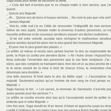
Saga bluffa pour tenter de découvrir la vérité.
_ « Cela fait tant d’années que tu es chaque matin à mon service, que j’e
quand.
_ Quinze ans Majesté.
_ Ah… Quinze ans de bons et loyaux services… Ne crois-tu pas que cela soit 
_ Jamais Majesté.
_ Vois-tu, cette nuit j’ai eu l’idée de renouveler l’intégralité de mes service
relève de mes sujets. Demain matin tu enverras d’autres personnes, un n
nouvelle prêtresse et de nouveaux serviteurs assurer vos tâches routinières.
_ Si tel est votre volonté, accepta sans rechigner le malheureux serviteur
quinze années durant fut selon moi le plus grand des honneurs Majesté.
_ Et pour moi le plus grand des plaisirs. »
Le prêtre se releva et recula sans jamais tourner le dos au responsable des
porte, le Pope lui confia une dernière tâche : « Ah ! Autre chose ! Aujourd’hui
feras exécuter l’ensemble des personnes que tu vas faire remplacer. J’ai
sûres, que des complots se tramaient dans mon dos et ce au plus proche de
tu te seras assuré de la mise à mort de chacun d’eux, tu reviendras che
désormais sera doublée. »
Une telle annonce fit froid dans le dos du fidèle sujet : « J’accomplirai v
majesté. Seulement sachez qu’un homme de mon rang ne s’est jamais vu a
Majesté. »
Saga haussa le ton : « Les sacres, la monnaie du Sanctuaire n’est-elle 
assez grande pour tes services ? »
Le prêtre se courba encore plus bas qu’à l’accoutumée avant de quitter l
entendu que si votre Majesté. »
Une fois seul, Saga bondit du lit en tenue d’Adam et approcha jusqu’au récip
cueillit à l’intérieur de ses mains l’eau que ses vassaux firent chauffer avant de