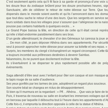
C’est seulement après cela qu’il fit face à sa garde et prononça d’une voix c
les douze feux du zodiaque brûlent pour les douze prochaines heures, sig
Sanctuaire, afin de célébrer le retour de notre déesse sur Terre. Que t
dispersés dans le monde soient avertis et qu’ils l’annoncent dans les doma
que tout dieu sache le retour d’une des leurs. Que les sergents en service s
leurs soldats dans tous les villages pour s’assurer que l’allégresse de la na
pousse pas certains habitants à quelques excès… »
Le Grand Pope baissa la tête, en direction de celle qu’il était censé repré
qu’elle s’était endormie paisiblement dans ses bras.
D’un geste attendrissant, le chevalier d’or des Gémeaux lui caressa la joue av
… De mon côté, je pars déposer Athéna dans ses appartements. Par sécurité,
seul à pouvoir approcher notre déesse pour assurer sa toilette et ses repas. »
Surpris, les membres du clergé s’échangèrent un regard circonspect. Cette t
a toujours incombé aux prêtresses destinées à devenir Saintias.
Néanmoins, ils ne purent que docilement incliner la tête.
Ils s’évertuèrent à se disperser le plus rapidement possible afin de pré
évènements.
Saga attendit d’être seul avec l’enfant pour ôter son casque et son masque qu’
le tapis rouge de sa salle d’audience.
Ses yeux gonflés par les larmes de joie, adoptèrent un regard plus soucieux.
Son sourire béat se changea en rictus de désappointement.
Si bien qu’il murmura en la regardant : « Pff… Athéna… Que vais-je faire de to
Puis, il traversa de nouveau sa salle en écartant les immenses voilages qui d
en berceau par laquelle il déboucha tout à l’heure dans les appartements d’A
Cette fois-ci, il emprunta la direction opposée à celle de la statue d’Athéna.