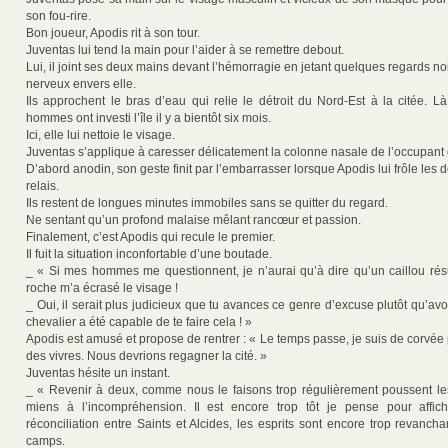
son fou-rire.
Bon joueur, Apodis rit à son tour.
Juventas lui tend la main pour l’aider à se remettre debout.
Lui, il joint ses deux mains devant l’hémorragie en jetant quelques regards noi
nerveux envers elle.
Ils approchent le bras d’eau qui relie le détroit du Nord-Est à la citée. L
hommes ont investi l’île il y a bientôt six mois.
Ici, elle lui nettoie le visage.
Juventas s’applique à caresser délicatement la colonne nasale de l’occupant 
D’abord anodin, son geste finit par l’embarrasser lorsque Apodis lui frôle les d
relais.
Ils restent de longues minutes immobiles sans se quitter du regard.
Ne sentant qu’un profond malaise mêlant rancœur et passion.
Finalement, c’est Apodis qui recule le premier.
Il fuit la situation inconfortable d’une boutade.
_ « Si mes hommes me questionnent, je n’aurai qu’à dire qu’un caillou résu
roche m’a écrasé le visage !
_ Oui, il serait plus judicieux que tu avances ce genre d’excuse plutôt qu’
chevalier a été capable de te faire cela ! »
Apodis est amusé et propose de rentrer : « Le temps passe, je suis de corvée p
des vivres. Nous devrions regagner la cité. »
Juventas hésite un instant.
_ « Revenir à deux, comme nous le faisons trop régulièrement poussent l
miens à l’incompréhension. Il est encore trop tôt je pense pour affi
réconciliation entre Saints et Alcides, les esprits sont encore trop revanc
camps.