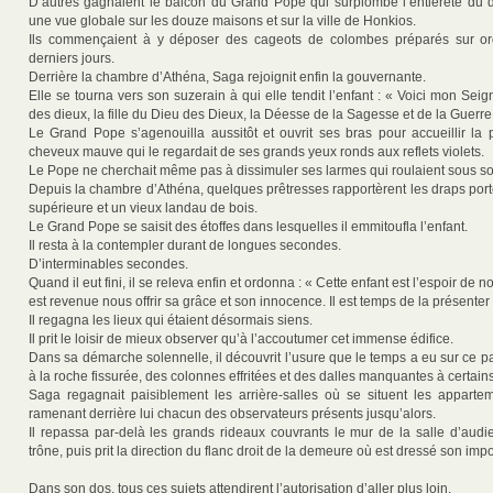
D’autres gagnaient le balcon du Grand Pope qui surplombe l’entièreté du
une vue globale sur les douze maisons et sur la ville de Honkios.
Ils commençaient à y déposer des cageots de colombes préparés sur o
derniers jours.
Derrière la chambre d’Athéna, Saga rejoignit enfin la gouvernante.
Elle se tourna vers son suzerain à qui elle tendit l’enfant : « Voici mon Sei
des dieux, la fille du Dieu des Dieux, la Déesse de la Sagesse et de la Guerre
Le Grand Pope s’agenouilla aussitôt et ouvrit ses bras pour accueillir la pe
cheveux mauve qui le regardait de ses grands yeux ronds aux reflets violets.
Le Pope ne cherchait même pas à dissimuler ses larmes qui roulaient sous 
Depuis la chambre d’Athéna, quelques prêtresses rapportèrent les draps porté
supérieure et un vieux landau de bois.
Le Grand Pope se saisit des étoffes dans lesquelles il emmitoufla l’enfant.
Il resta à la contempler durant de longues secondes.
D’interminables secondes.
Quand il eut fini, il se releva enfin et ordonna : « Cette enfant est l’espoir de
est revenue nous offrir sa grâce et son innocence. Il est temps de la présenter
Il regagna les lieux qui étaient désormais siens.
Il prit le loisir de mieux observer qu’à l’accoutumer cet immense édifice.
Dans sa démarche solennelle, il découvrit l’usure que le temps a eu sur ce p
à la roche fissurée, des colonnes effritées et des dalles manquantes à certains
Saga regagnait paisiblement les arrière-salles où se situent les appart
ramenant derrière lui chacun des observateurs présents jusqu’alors.
Il repassa par-delà les grands rideaux couvrants le mur de la salle d’aud
trône, puis prit la direction du flanc droit de la demeure où est dressé son imp
Dans son dos, tous ces sujets attendirent l’autorisation d’aller plus loin.