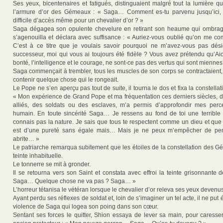
Ses yeux, bicentenaires et fatigués, distinguaient malgré tout la lumière q
l’armure d’or des Gémeaux : « Saga… Comment es-tu parvenu jusqu’ici, 
difficile d’accès même pour un chevalier d’or ? »
Saga dégagea son opulente chevelure en retirant son heaume qui ombragea
s’agenouilla et déclara avec suffisance : « Auriez-vous oublié qu’on me c
C’est à ce titre que je voulais savoir pourquoi ne m’avez-vous pas dé
successeur, moi qui vous ai toujours été fidèle ? Vous avez prétendu qu’Aio
bonté, l’intelligence et le courage, ne sont-ce pas des vertus qui sont mienne
Saga commençait à trembler, tous les muscles de son corps se contractaient,
contenir quelque chose qui le rongeait.
Le Pope ne s’en aperçu pas tout de suite, il tourna le dos et fixa la constell
« Mon expérience de Grand Pope et ma fréquentation ces derniers siècles, 
alliés, des soldats ou des esclaves, m’a permis d’approfondir mes perce
humain. En toute sincérité Saga… Je ressens au fond de toi une terrible
connais pas la nature. Je sais que tous te respectent comme un dieu et qu
est d’une pureté sans égale mais… Mais je ne peux m’empêcher de pe
abrite… »
Le patriarche remarqua subitement que les étoiles de la constellation des G
teinte inhabituelle.
Le tonnerre se mit à gronder.
Il se retourna vers son Saint et constata avec effroi la teinte grisonnante
Saga… Quelque chose ne va pas ? Saga… »
L’horreur tétanisa le vétéran lorsque le chevalier d’or releva ses yeux devenus
Ayant perdu ses réflexes de soldat et, loin de s’imaginer un tel acte, il ne put évi
violence de Saga qui logea son poing dans son cœur.
Sentant ses forces le quitter, Shion essaya de lever sa main, pour caresse