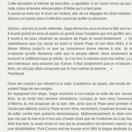
Cette sensation si intense de bien-être, si agréable, il ne l’avait connu qu’aux
cette chère et tendre réincarnation d’Hébé qu’il a tant aimé.
Il passa sa main sur le front de l’enfant, afin de lui dégager les fines mèches 
déposa un baiser plein d’affection avant de quitter la demeure.
Dehors, une fois la porte refermée, Saga ferma les yeux et leva la tête vers le s
Il écarta grand les bras et aspira un grand coup l’oxygène qui vint gonfler se
Il revint à lui pour observer sa soutane de Pope et sourit timidement : « Q
malveillance que j’ai causé en tuant le Grand Pope et son frère Arlès. Il 
élever Athéna jusqu’à ce que sa conscience divine vienne à elle. Je do
m’assurer qu’elle devienne celle que le peuple attend. Alors seulement a
recevoir le châtiment que je mérite. Je n’ai rien à craindre pour ma relève. La 
des Gémeaux sera assurée par Kanon. Il faut simplement que je m’assure
frère, ne soit pas déjà consumée par le mal comme la mienne… »
Flashback
Dans les couloirs qui mènent à la salle d’audience du palais, des bruits de 
sortent Saga de ses songes.
En regagnant son siège, Saga murmure à voix basse la suite de ses souve
frère, tu as brisé mes bonnes résolutions. Lorsque je suis venu t’annonce
d’Athéna, tu me proposas de la tuer, elle, ainsi que le Pope pour prendre l
t’avais pas attendu pour le Pope et son frère, seulement, j’espérais trouver aup
de lutter contre mes pulsions démoniaques. Malheureusement, tu étais en
que moi par le mal et je n’eus pas d’autre choix que de t’enfermer au Cap So
était trop tard, tu avais brisé en moi par ta proposition les derniers espoirs 
une réhabilitation. Puis Cronos vint me trouver et m’offrir la dague destinée à