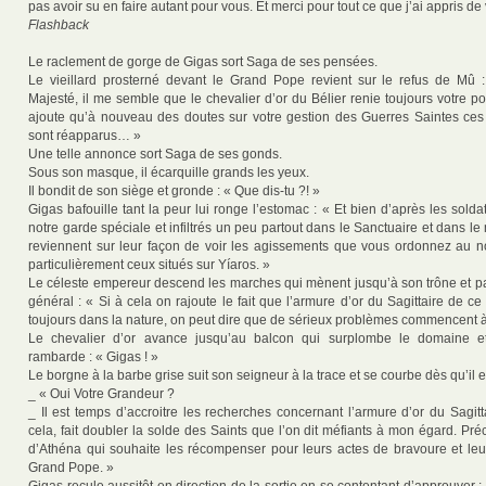
pas avoir su en faire autant pour vous. Et merci pour tout ce que j’ai appris de
Flashback
Le raclement de gorge de Gigas sort Saga de ses pensées.
Le vieillard prosterné devant le Grand Pope revient sur le refus de
Majesté, il me semble que le chevalier d’or du Bélier renie toujours votre po
ajoute qu’à nouveau des doutes sur votre gestion des Guerres Saintes ce
sont réapparus… »
Une telle annonce sort Saga de ses gonds.
Sous son masque, il écarquille grands les yeux.
Il bondit de son siège et gronde : « Que dis-tu ?! »
Gigas bafouille tant la peur lui ronge l’estomac : « Et bien d’après les soldat
notre garde spéciale et infiltrés un peu partout dans le Sanctuaire et dans l
reviennent sur leur façon de voir les agissements que vous ordonnez au 
particulièrement ceux situés sur Yíaros. »
Le céleste empereur descend les marches qui mènent jusqu’à son trône et p
général : « Si à cela on rajoute le fait que l’armure d’or du Sagittaire de ce t
toujours dans la nature, on peut dire que de sérieux problèmes commencent à
Le chevalier d’or avance jusqu’au balcon qui surplombe le domaine e
rambarde : « Gigas ! »
Le borgne à la barbe grise suit son seigneur à la trace et se courbe dès qu’il
_ « Oui Votre Grandeur ?
_ Il est temps d’accroitre les recherches concernant l’armure d’or du Sagit
cela, fait doubler la solde des Saints que l’on dit méfiants à mon égard. Pré
d’Athéna qui souhaite les récompenser pour leurs actes de bravoure et leur 
Grand Pope. »