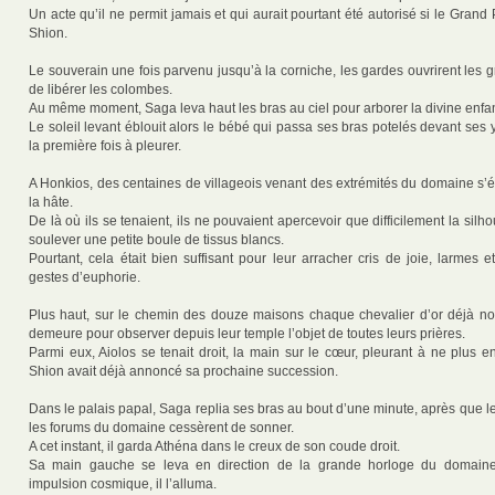
Un acte qu’il ne permit jamais et qui aurait pourtant été autorisé si le Grand 
Shion.
Le souverain une fois parvenu jusqu’à la corniche, les gardes ouvrirent les 
de libérer les colombes.
Au même moment, Saga leva haut les bras au ciel pour arborer la divine enfan
Le soleil levant éblouit alors le bébé qui passa ses bras potelés devant ses 
la première fois à pleurer.
A Honkios, des centaines de villageois venant des extrémités du domaine s’é
la hâte.
De là où ils se tenaient, ils ne pouvaient apercevoir que difficilement la silh
soulever une petite boule de tissus blancs.
Pourtant, cela était bien suffisant pour leur arracher cris de joie, larmes
gestes d’euphorie.
Plus haut, sur le chemin des douze maisons chaque chevalier d’or déjà n
demeure pour observer depuis leur temple l’objet de toutes leurs prières.
Parmi eux, Aiolos se tenait droit, la main sur le cœur, pleurant à ne plus en
Shion avait déjà annoncé sa prochaine succession.
Dans le palais papal, Saga replia ses bras au bout d’une minute, après que l
les forums du domaine cessèrent de sonner.
A cet instant, il garda Athéna dans le creux de son coude droit.
Sa main gauche se leva en direction de la grande horloge du domaine
impulsion cosmique, il l’alluma.