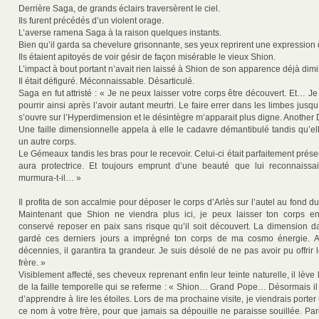
Derrière Saga, de grands éclairs traversèrent le ciel.
Ils furent précédés d’un violent orage.
L’averse ramena Saga à la raison quelques instants.
Bien qu’il garda sa chevelure grisonnante, ses yeux reprirent une expression 
Ils étaient apitoyés de voir gésir de façon misérable le vieux Shion.
L’impact à bout portant n’avait rien laissé à Shion de son apparence déjà dimi
Il était défiguré. Méconnaissable. Désarticulé.
Saga en fut attristé : « Je ne peux laisser votre corps être découvert. Et… Je
pourrir ainsi après l’avoir autant meurtri. Le faire errer dans les limbes jusq
s’ouvre sur l’Hyperdimension et le désintègre m’apparait plus digne. Another 
Une faille dimensionnelle appela à elle le cadavre démantibulé tandis qu’e
un autre corps.
Le Gémeaux tandis les bras pour le recevoir. Celui-ci était parfaitement prés
aura protectrice. Et toujours emprunt d’une beauté que lui reconnaissai
murmura-t-il… »
Il profita de son accalmie pour déposer le corps d’Arlès sur l’autel au fond d
Maintenant que Shion ne viendra plus ici, je peux laisser ton corps en
conservé reposer en paix sans risque qu’il soit découvert. La dimension dan
gardé ces derniers jours a imprégné ton corps de ma cosmo énergie. A
décennies, il garantira ta grandeur. Je suis désolé de ne pas avoir pu offrir
frère. »
Visiblement affecté, ses cheveux reprenant enfin leur teinte naturelle, il lève 
de la faille temporelle qui se referme : « Shion… Grand Pope… Désormais il
d’apprendre à lire les étoiles. Lors de ma prochaine visite, je viendrais porte
ce nom à votre frère, pour que jamais sa dépouille ne paraisse souillée. P