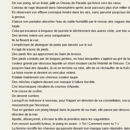
De son poing, tel un éclair, jaillit un Oiseau de Paradis qui fonce vers les cieux.
L’oiseau de rage disparaît dans l’atmosphère après avoir parcouru plus d’un millier d
En observant son effluve cosmique fondre dans les airs, sans parvenir jusqu’aux éto
à genoux.
Il laisse son pantalon absorber l’eau du sable humidifié par le ressac des vagues dans
totale.
Celui qui encaisse à longueur de journée le déchirement des autres cède, une fois s
Des larmes noient ses yeux sanguinaires.
Ils lui flouent la vue.
L’empêchant de distinguer de petits pas laissés sur le sol.
Il s’agit de traces de pieds.
Des pieds fins qui approchent du Saint de bronze.
Des pieds conduits par de longues jambes, en haut desquelles s’agitent au gré de la 
couleur grenat par-dessous laquelle un short moulant cache l’intimité de l’intruse. Cell
jusqu’en haut des épaules, là où se termine sa robe, afin de se réchauffer de la fraî
La brise monte et devient un vent plus violent.
Il balaie maintenant ses cheveux couleur taupe.
Des mèches s’agitent devant son masque à l’allure horrible.
Ces bourrasques résultent du cosmos d’Apodis.
Il ne cesse de croître.
De devenir sombre.
Lorsqu’il se redresse à nouveau, pour frapper en direction de sa constellation, son po
mouvement par l’inconnue.
Tout en gardant son poing bloqué dans la paume de sa main, elle passe par-dessus l
direction de la mer.
Apodis, désarçonné, s’écrase la tête la première dans les vaguelettes.
Il en ressort aussitôt furieux, le poing en avant : « Toi ! Comment oses-tu ? »
La femme recoiffe les cheveux qui passent devant son masque sans répondre, laiss