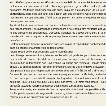
les Hébéïens que nous avons affrontés, aucun n’a failli. Ils ont tous été braves et so
de leurs forces pour vous défendre. Tu sais, la guerre en général fait souffrir plus d
coupables. Ma famille était innocente elle aussi, mais elle a été décimée. Je vous en
qu’Hébéïens, mais je ne t’en veux pas à toi en tant que personne. Alors jeune garçon,
haïs moi en tant que chevalier d’Athéna, mais pas en tant qu’homme qui essaie aujour
paix auprès des tiens. »
Apodis défait de son ceinturon une bourse de laquelle il sort six sacres : « Voici de qu
des rationnements. Les marchands commencent à nouveau à être ravitaillés par voi
toi des épices et du poisson frais. Demain tu viendras me trouver sur le port. Si tu le 
travailler afin que tu gagnes ta vie et que tu puisses vivre en tant qu’homme et non s
qu’enfant. »
L’enfant empoigne bien fort la monnaie dans ses mains et répond d’un hochement de 
dans sa grande chaumière vide de toute famille.
Apodis l’observe rentrer seul sans cacher son désarroi.
Le voisinage rentre tour à tour, laissant seul Apodis qui garde les yeux rivés sur cett
Le chevalier de bronze attend de ne ressentir plus que la présence de Juventas, av
parole tout en lui tournant le dos : « Juventas, j’ai appris que l’Alcide du Lion de Ném
époux. J’ai eu l’occasion de l’affronter brièvement, lors de votre tentative d’invasion. 
plus puissant et le plus respectable des adversaires qu’il m’a été donné d’affronter. »
De sous le masque de Juventas, s’écoulent quelques larmes : « Ma belle, ce dernier 
Ne m’en veux pas, j’ai combattu jusqu’au bout, gardant à l’esprit ton amour et les écl
petite fille. Bats-toi pour elle, pour vous, pour nos rêves. Je t’aime mon amour… Ce s
adressés avant de rendre son dernier souffle dans la maison du Taureau. »
Toujours dos à elle, le chevalier de bronze reprend la direction du temple d’Héraclès
fils, les paroles pleines de sagesse de ma mère, voilà ce qu’ils m’ont laissé en souv
d’adieu, eux ils ne prévoyaient pas de mourir ce jour-là… »