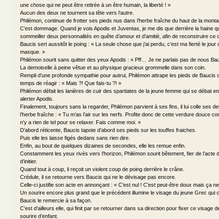
une chose qui ne peut être retirée à un être humain, la liberté ! »
Aucun des deux ne tournent sa tête vers l’autre.
Philémon, continue de frotter ses pieds nus dans l’herbe fraîche du haut de la monta
C’est dommage. Quand je vois Apodis et Juventas, je me dis que derrière la haine qui
sommeiller deux personnalités en quête d’amour et d’amitié, afin de reconstruire ce q
Baucis sert aussitôt le poing : « La seule chose que j’ai perdu, c’est ma fierté le jou
masque. »
Philémon sourit sans quitter des yeux Apodis : « Pff… Je ne parlais pas de nous B
La demoiselle à peine vêtue et au physique gracieux grommelle dans son coin.
Rempli d’une profonde sympathie pour autrui, Philémon attrape les pieds de Baucis qu
temps de réagir : « Mais ?! Que fais-tu ?! »
Philémon défait les lanières de cuir des spartiates de la jeune femme qui se débat en
alerter Apodis.
Finalement, toujours sans la regarder, Philémon parvient à ses fins, il lui colle ses 
l’herbe fraîche : « Tu m’as l’air sur les nerfs. Profite donc de cette verdure douce c
n’y a rien de tel pour se relaxer. Fais comme moi. »
D’abord réticente, Baucis tapote d’abord ses pieds sur les touffes fraiches.
Puis elle les laisse figés dedans sans rien dire.
Enfin, au bout de quelques dizaines de secondes, elle les remue enfin.
Constamment les yeux rivés vers l’horizon, Philémon sourit bêtement, fier de l’acte d’a
d’initier.
Quand tout à coup, il reçoit un violent coup de poing derrière le crâne.
Crédule, il se retourne vers Baucis qui ne le dévisage pas encore.
Celle-ci justifie son acte en annonçant : « C’est nul ! C’est peut-être doux mais ça 
Un sourire encore plus grand que le précédent illumine le visage du jeune Grec qui
Baucis le remercie à sa façon.
C’est d’ailleurs elle, qui finit par se retourner dans sa direction pour fixer ce visage 
sourire d’enfant.