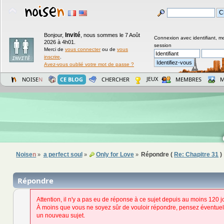
Invité
Bonjour,
,
nous sommes le 7 Août
Connexion avec identifiant, m
2026 à 4h01.
session
Merci de
vous connecter
ou de
vous
inscrire
.
Avez-vous oublié votre mot de passe ?
JEUX
NOISE
N
CE BLOG
CHERCHER
MEMBRES
M
Noise
n
a perfect soul
Only for Love
Répondre (
Re: Chapitre 31
)
»
»
»
Répondre
Attention, il n'y a pas eu de réponse à ce sujet depuis au moins 120 j
À moins que vous ne soyez sûr de vouloir répondre, pensez éventuel
un nouveau sujet.