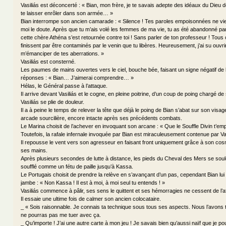
Vasiliás est déconcerté : « Bian, mon frère, je te savais adepte des idéaux du Dieu 
te laisser enrôler dans son armée… »
Bian interrompe son ancien camarade : « Silence ! Tes paroles empoisonnées ne vie
moi le doute. Après que tu m’ais volé les femmes de ma vie, tu as été abandonné pa
cette chère Athéna s’est retournée contre toi ! Sans parler de ton professeur ! Tous 
finissent par être contaminés par le venin que tu libères. Heureusement, j’ai su ouvr
m’émanciper de tes aberrations. »
Vasiliás est consterné.
Les paumes de mains ouvertes vers le ciel, bouche bée, faisant un signe négatif de l
réponses : « Bian… J’aimerai comprendre… »
Hélas, le Général passe à l’attaque.
Il arrive devant Vasiliás et le cogne, en pleine poitrine, d’un coup de poing chargé d
Vasiliás se plie de douleur.
Il a à peine le temps de relever la tête que déjà le poing de Bian s’abat sur son visage
arcade sourcilière, encore intacte après ses précédents combats.
Le Marina choisit de l’achever en invoquant son arcane : « Que le Souffle Divin t’em
Toutefois, la rafale infernale invoquée par Bian est miraculeusement contenue par Vas
Il repousse le vent vers son agresseur en faisant front uniquement grâce à son cosm
ses mains.
Après plusieurs secondes de lutte à distance, les pieds du Cheval des Mers se soul
soufflé comme un fétu de paille jusqu’à Kassa.
Le Portugais choisit de prendre la relève en s’avançant d’un pas, cependant Bian lui 
jambe : « Non Kassa ! Il est à moi, à moi seul tu entends ! »
Vasiliás commence à pâlir, ses sens le quittent et ses hémorragies ne cessent de l’aff
Il essaie une ultime fois de calmer son ancien colocataire.
_ « Sois raisonnable. Je connais ta technique sous tous ses aspects. Nous l’avons 
ne pourras pas me tuer avec ça.
_ Qu’importe ! J’ai une autre carte à mon jeu ! Je savais bien qu’aussi naïf que je pou