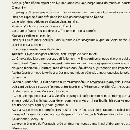
Mais le génie déchu atteint son but non sans voir son corps subir de multiples heurt
Canon ! »
Le poing de Vasiliás passe à travers les deux cosmos ennemis et, amoindri, cogne le
Bian est repoussé aussitôt dans les airs en compagnie de Kassa.
La tension énergétique se dissipe dans les airs.
Vasiliás s’échoue sans vie dans ce désert.
Ce chaos résulte des nombreux affrontements de la journée.
Kassa se relève en premier.
Bien qu’il ait été placé derrière Bian, le choc a été si vigoureux que sa Scale se fissu
poitrine et dans le dos.
Il se cramponne le cœur de douleur.
Aussitôt, il n’ose imaginer l’état de Bian, frappé de plein fouet.
Le Cheval des Mers se redresse difficilement : « Extraordinaire, nous n’avons subi 
Heart Break Canon. Heureusement, puisque nos cosmos conjugués ont réussi à dimi
de cette technique. Pourtant, mes écailles sont émiettées et je ressens une importan
faudra à présent que je veille à créer une technique défensive, pour que plus jamai
abîmée. »
Kassa surenchérit : « Cet homme aura vraiment été un adversaire incroyable. Certa
puissant de tous ceux que j’ai rencontré à présent. Même un chevalier d’or ne pourr
de dommage à deux Marinas à la fois. »
L’admiration que loue Kassa à Vasiliás provoque le mécontentement de Bian qui en
envers celui qu’il a fini par considérer comme un rival : « Il est fébrile, laissons-le m
souffrance n’en sera que plus grande. »
Kassa rassemble une dernière fois ses forces : « Tu aurais bien raison s’il n’était p
menace ! Je vais lui porter le coup de grâce ! Le Choc de la Salamandre va l’accom
Salamander Shock ! »
La cosmo énergie du Portugais crée un énorme monstre marin qui s’abat sur le cor
l’Américain.