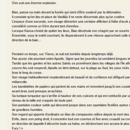
S’en suit une énorme explosion.
Bian, passe sa main devant la fumée qui vient d’être soulevé par la détonation.
Il constate qu’en lieu et place de Vasiliás il ne reste désormais plus qu’un cratère.
L’espace d’une seconde, son visage démontre une certaine affliction à l’idée d’avoir p
considéré comme un frère durant tant d’années.
Lorsque Kassa choisit de quitter les lieux, Bian dissimule son chagrin par un sourire
Ensemble, sous le soleil couchant, ils disparaissent à une vitesse approchant celle d
direction de la baie…
Pendant ce temps, sur Yíaros, la nuit est tombée depuis longtemps déjà.
Pas assez vite pourtant selon Apodis. Signe que les journées lui semblent longues et
Tandis que les gardes et les autres Saints se promènent dans les villages de l’île afin
couvre-feu soit respecté, Apodis se tient debout, sur la plage au Sud, les yeux rivés v
bras le long du corps.
Son visage habituellement resplendissant de beauté et de confiance est défiguré pa
mélancolie.
Les bandelettes de papiers qui partent de ses mains et remontent jusqu’à ses coud
avant-bras sont presque arrachées.
Sa tunique turquoise qui s’arrête à hauteur de ses cuisses et qui est ceinturée par u
niveau de la taille est craquée de toute part.
Son pantalon couleur sable qui descend jusque dans ses spartiates ficelées autour d
de gravillons humides.
Son regard qui apporte d’ordinaire un élan de compassion relève depuis la mort des s
Enfin, dans son poing droit, il concentre tout son cosmos et fixe avec cruauté sa cons
en direction de laquelle il décoche toute sa haine, en déclenchant son arcane le plus 
Fury ! »