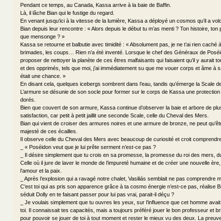
Pendant ce temps, au Canada, Kassa arrive à la baie de Baffin.
Là, il lâche Bian qui le fustige du regard.
En venant jusqu’ici à la vitesse de la lumière, Kassa a déployé un cosmos qu’il a vo
Bian depuis leur rencontre : « Alors depuis le début tu m’as menti ? Ton histoire, ton p
que mensonge ? »
Kassa se retourne et balbutie avec timidité : « Absolument pas, je ne t’ai rien caché 
brimades, les coups… Rien n’a été inventé. Lorsque le chef des Généraux de Posé
proposer de nettoyer la planète de ces êtres malfaisants qui faisaient qu’il y aurait
et des opprimés, tels que moi, j’ai immédiatement su que me vouer corps et âme à 
était une chance. »
En disant cela, quelques icebergs sombrent dans l’eau, tandis qu’émerge la Scale 
L’armure se désunie de son socle pour former sur le corps de Kassa une protection
dorés.
Bien que couvert de son armure, Kassa continue d’observer la baie et arbore de plu
satisfaction, car petit à petit jaillit une seconde Scale, celle du Cheval des Mers.
Bian qui vient de croiser des armures noires et une armure de bronze, ne peut qu’êt
majesté de ces écailles.
Il observe celle du Cheval des Mers avec beaucoup de curiosité et croit comprendre 
_ « Poséidon veut que je lui prête serment n’est-ce pas ?
_ Il désire simplement que tu crois en sa promesse, la promesse du roi des mers, 
Celle où il jure de laver le monde de l’impureté humaine et de créer une nouvelle èr
l’amour et la paix.
_ Après l’explosion qui a ravagé notre chalet, Vasiliás semblait ne pas comprendre m
C’est toi qui as pris son apparence grâce à ta cosmo énergie n’est-ce pas, réalise Bi
séduit Dolly en te faisant passer pour lui pas vrai, parait-il déçu ?
_ Je voulais simplement que tu ouvres les yeux, sur l’influence que cet homme avait s
toi. Il connaissait tes capacités, mais a toujours préféré jouer le bon professeur et br
pour pouvoir se jouer de toi à tout moment et rester le mieux vu des deux. La preuve