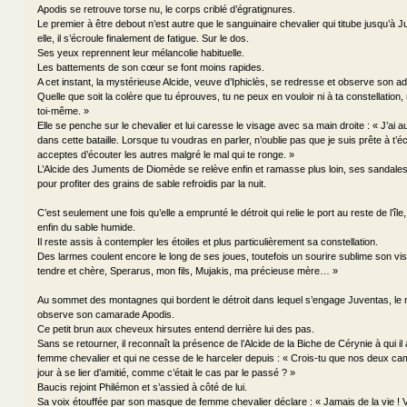
Apodis se retrouve torse nu, le corps criblé d’égratignures.
Le premier à être debout n’est autre que le sanguinaire chevalier qui titube jusqu’à 
elle, il s’écroule finalement de fatigue. Sur le dos.
Ses yeux reprennent leur mélancolie habituelle.
Les battements de son cœur se font moins rapides.
A cet instant, la mystérieuse Alcide, veuve d’Iphiclès, se redresse et observe son ad
Quelle que soit la colère que tu éprouves, tu ne peux en vouloir ni à ta constellation, 
toi-même. »
Elle se penche sur le chevalier et lui caresse le visage avec sa main droite : « J’ai
dans cette bataille. Lorsque tu voudras en parler, n’oublie pas que je suis prête à t’
acceptes d’écouter les autres malgré le mal qui te ronge. »
L’Alcide des Juments de Diomède se relève enfin et ramasse plus loin, ses sandales 
pour profiter des grains de sable refroidis par la nuit.
C’est seulement une fois qu’elle a emprunté le détroit qui relie le port au reste de l’î
enfin du sable humide.
Il reste assis à contempler les étoiles et plus particulièrement sa constellation.
Des larmes coulent encore le long de ses joues, toutefois un sourire sublime son vi
tendre et chère, Sperarus, mon fils, Mujakis, ma précieuse mère… »
Au sommet des montagnes qui bordent le détroit dans lequel s’engage Juventas, le 
observe son camarade Apodis.
Ce petit brun aux cheveux hirsutes entend derrière lui des pas.
Sans se retourner, il reconnaît la présence de l’Alcide de la Biche de Cérynie à qui i
femme chevalier et qui ne cesse de le harceler depuis : « Crois-tu que nos deux c
jour à se lier d’amitié, comme c’était le cas par le passé ? »
Baucis rejoint Philémon et s’assied à côté de lui.
Sa voix étouffée par son masque de femme chevalier déclare : « Jamais de la vie ! 