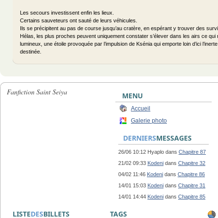
Les secours investissent enfin les lieux.
Certains sauveteurs ont sauté de leurs véhicules.
Ils se précipitent au pas de course jusqu’au cratère, en espérant y trouver des surv
Hélas, les plus proches peuvent uniquement constater s’élever dans les airs ce qui r
lumineux, une étoile provoquée par l’impulsion de Ksénia qui emporte loin d’ici l’iner
destinée.
Fanfiction Saint Seiya
MENU
Accueil
Galerie photo
DERNIERS
MESSAGES
26/06 10:12 Hyaplo dans
Chapitre 87
21/02 09:33
Kodeni
dans
Chapitre 32
04/02 11:46
Kodeni
dans
Chapitre 86
14/01 15:03
Kodeni
dans
Chapitre 31
14/01 14:44
Kodeni
dans
Chapitre 85
LISTE
DES
BILLETS
TAGS