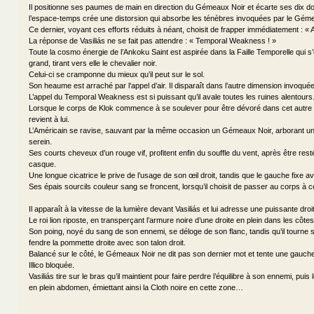
Il positionne ses paumes de main en direction du Gémeaux Noir et écarte ses dix doi
l’espace-temps crée une distorsion qui absorbe les ténèbres invoquées par le Géme
Ce dernier, voyant ces efforts réduits à néant, choisit de frapper immédiatement : «
La réponse de Vasiliás ne se fait pas attendre : « Temporal Weakness ! »
Toute la cosmo énergie de l’Ankoku Saint est aspirée dans la Faille Temporelle qui s
grand, tirant vers elle le chevalier noir.
Celui-ci se cramponne du mieux qu’il peut sur le sol.
Son heaume est arraché par l’appel d’air. Il disparaît dans l’autre dimension invoquée
L’appel du Temporal Weakness est si puissant qu’il avale toutes les ruines alentours
Lorsque le corps de Klok commence à se soulever pour être dévoré dans cet autre u
revient à lui.
L’Américain se ravise, sauvant par la même occasion un Gémeaux Noir, arborant u
serein.
Ses courts cheveux d’un rouge vif, profitent enfin du souffle du vent, après être re
casque.
Une longue cicatrice le prive de l’usage de son œil droit, tandis que le gauche fixe a
Ses épais sourcils couleur sang se froncent, lorsqu’il choisit de passer au corps à c
Il apparaît à la vitesse de la lumière devant Vasiliás et lui adresse une puissante droit
Le roi lion riposte, en transperçant l’armure noire d’une droite en plein dans les côtes
Son poing, noyé du sang de son ennemi, se déloge de son flanc, tandis qu’il tourne s
fendre la pommette droite avec son talon droit.
Balancé sur le côté, le Gémeaux Noir ne dit pas son dernier mot et tente une gauch
Illico bloquée.
Vasiliás tire sur le bras qu’il maintient pour faire perdre l’équilibre à son ennemi, pui
en plein abdomen, émiettant ainsi la Cloth noire en cette zone…