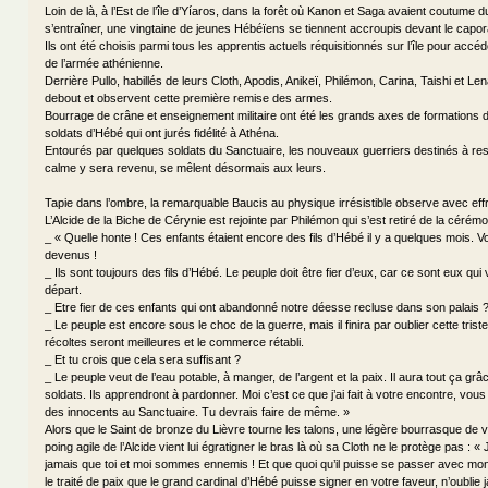
Loin de là, à l’Est de l’île d’Yíaros, dans la forêt où Kanon et Saga avaient coutume 
s’entraîner, une vingtaine de jeunes Hébéïens se tiennent accroupis devant le capora
Ils ont été choisis parmi tous les apprentis actuels réquisitionnés sur l’île pour acc
de l’armée athénienne.
Derrière Pullo, habillés de leurs Cloth, Apodis, Anikeï, Philémon, Carina, Taishi et Len
debout et observent cette première remise des armes.
Bourrage de crâne et enseignement militaire ont été les grands axes de formations
soldats d’Hébé qui ont jurés fidélité à Athéna.
Entourés par quelques soldats du Sanctuaire, les nouveaux guerriers destinés à reste
calme y sera revenu, se mêlent désormais aux leurs.
Tapie dans l’ombre, la remarquable Baucis au physique irrésistible observe avec effr
L’Alcide de la Biche de Cérynie est rejointe par Philémon qui s’est retiré de la cérémo
_ « Quelle honte ! Ces enfants étaient encore des fils d’Hébé il y a quelques mois. Voi
devenus !
_ Ils sont toujours des fils d’Hébé. Le peuple doit être fier d’eux, car ce sont eux qui v
départ.
_ Etre fier de ces enfants qui ont abandonné notre déesse recluse dans son palais 
_ Le peuple est encore sous le choc de la guerre, mais il finira par oublier cette triste
récoltes seront meilleures et le commerce rétabli.
_ Et tu crois que cela sera suffisant ?
_ Le peuple veut de l’eau potable, à manger, de l’argent et la paix. Il aura tout ça g
soldats. Ils apprendront à pardonner. Moi c’est ce que j’ai fait à votre encontre, vo
des innocents au Sanctuaire. Tu devrais faire de même. »
Alors que le Saint de bronze du Lièvre tourne les talons, une légère bourrasque de v
poing agile de l’Alcide vient lui égratigner le bras là où sa Cloth ne le protège pas : «
jamais que toi et moi sommes ennemis ! Et que quoi qu’il puisse se passer avec mon
le traité de paix que le grand cardinal d’Hébé puisse signer en votre faveur, n’oublie