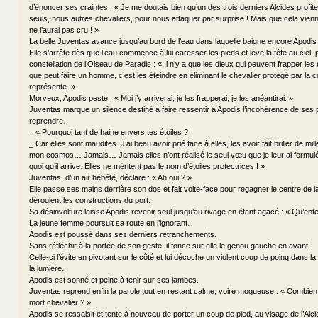
d’énoncer ses craintes : « Je me doutais bien qu’un des trois derniers Alcides profi
seuls, nous autres chevaliers, pour nous attaquer par surprise ! Mais que cela vienn
ne l’aurai pas cru ! »
La belle Juventas avance jusqu’au bord de l’eau dans laquelle baigne encore Apodis 
Elle s’arrête dès que l’eau commence à lui caresser les pieds et lève la tête au ciel,
constellation de l’Oiseau de Paradis : « Il n’y a que les dieux qui peuvent frapper les
que peut faire un homme, c’est les éteindre en éliminant le chevalier protégé par la co
représente. »
Morveux, Apodis peste : « Moi j’y arriverai, je les frapperai, je les anéantirai. »
Juventas marque un silence destiné à faire ressentir à Apodis l’incohérence de ses
reprendre.
_ « Pourquoi tant de haine envers tes étoiles ?
_ Car elles sont maudites. J’ai beau avoir prié face à elles, les avoir fait briller de m
mon cosmos… Jamais… Jamais elles n’ont réalisé le seul vœu que je leur ai formulé
quoi qu’il arrive. Elles ne méritent pas le nom d’étoiles protectrices ! »
Juventas, d’un air hébété, déclare : « Ah oui ? »
Elle passe ses mains derrière son dos et fait volte-face pour regagner le centre de la
déroulent les constructions du port.
Sa désinvolture laisse Apodis revenir seul jusqu’au rivage en étant agacé : « Qu’ente
La jeune femme poursuit sa route en l’ignorant.
Apodis est poussé dans ses derniers retranchements.
Sans réfléchir à la portée de son geste, il fonce sur elle le genou gauche en avant.
Celle-ci l’évite en pivotant sur le côté et lui décoche un violent coup de poing dans la
la lumière.
Apodis est sonné et peine à tenir sur ses jambes.
Juventas reprend enfin la parole tout en restant calme, voire moqueuse : « Combien d
mort chevalier ? »
Apodis se ressaisit et tente à nouveau de porter un coup de pied, au visage de l’Alci