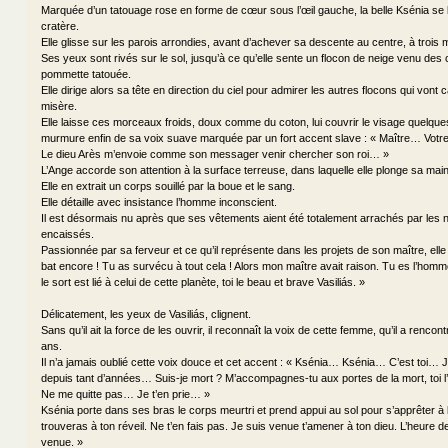
Marquée d’un tatouage rose en forme de cœur sous l’œil gauche, la belle Ksénia se 
cratère.
Elle glisse sur les parois arrondies, avant d’achever sa descente au centre, à trois
Ses yeux sont rivés sur le sol, jusqu’à ce qu’elle sente un flocon de neige venu des
pommette tatouée.
Elle dirige alors sa tête en direction du ciel pour admirer les autres flocons qui vont 
misère.
Elle laisse ces morceaux froids, doux comme du coton, lui couvrir le visage quelques 
murmure enfin de sa voix suave marquée par un fort accent slave : « Maître… Vot
Le dieu Arès m’envoie comme son messager venir chercher son roi… »
L’Ange accorde son attention à la surface terreuse, dans laquelle elle plonge sa main
Elle en extrait un corps souillé par la boue et le sang.
Elle détaille avec insistance l’homme inconscient.
Il est désormais nu après que ses vêtements aient été totalement arrachés par le
encaissés.
Passionnée par sa ferveur et ce qu’il représente dans les projets de son maître, ell
bat encore ! Tu as survécu à tout cela ! Alors mon maître avait raison. Tu es l’homme
le sort est lié à celui de cette planète, toi le beau et brave Vasiliás. »
Délicatement, les yeux de Vasiliás, clignent.
Sans qu’il ait la force de les ouvrir, il reconnaît la voix de cette femme, qu’il a rencont
ans.
Il n’a jamais oublié cette voix douce et cet accent : « Ksénia… Ksénia… C’est toi… J
depuis tant d’années… Suis-je mort ? M’accompagnes-tu aux portes de la mort, toi 
Ne me quitte pas… Je t’en prie… »
Ksénia porte dans ses bras le corps meurtri et prend appui au sol pour s’apprêter à
trouveras à ton réveil. Ne t’en fais pas. Je suis venue t’amener à ton dieu. L’heure d
venue. »