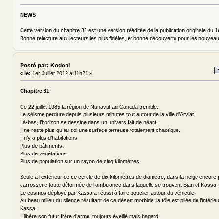
NEWS
Cette version du chapitre 31 est une version rééditée de la publication originale du 1er
Bonne relecture aux lecteurs les plus fidèles, et bonne découverte pour les nouveau
Posté par: Kodeni
«
le:
1er Juillet 2012 à 11h21 »
Chapitre 31
Ce 22 juillet 1985 la région de Nunavut au Canada tremble.
Le séisme perdure depuis plusieurs minutes tout autour de la ville d’Arviat.
Là-bas, l’horizon se dessine dans un univers fait de néant.
Il ne reste plus qu’au sol une surface terreuse totalement chaotique.
Il n’y a plus d’habitations.
Plus de bâtiments.
Plus de végétations.
Plus de population sur un rayon de cinq kilomètres.
Seule à l’extérieur de ce cercle de dix kilomètres de diamètre, dans la neige encore 
carrosserie toute déformée de l’ambulance dans laquelle se trouvent Bian et Kassa, 
Le cosmos déployé par Kassa a réussi à faire bouclier autour du véhicule.
Au beau milieu du silence résultant de ce désert morbide, la tôle est pliée de l’intérie
Kassa.
Il libère son futur frère d’arme, toujours éveillé mais hagard.