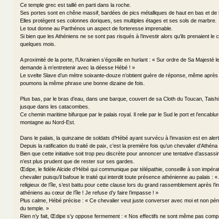
Ce temple grec est taillé en parti dans la roche.
Ses portes sont en chêne massif, bardées de pics métalliques de haut en bas et de 
Elles protègent ses colonnes doriques, ses multiples étages et ses sols de marbre.
Le tout donne au Parthénos un aspect de forteresse imprenable.
Si bien que les Athéniens ne se sont pas risqués à l’investir alors qu’ils prenaient le con
quelques mois.
A proximité de la porte, l’Ukrainien s’égosille en hurlant : « Sur ordre de Sa Majesté 
demande à m’entretenir avec la déesse Hébé ! »
Le svelte Slave d’un mètre soixante-douze n’obtient guère de réponse, même après a
poumons la même phrase une bonne dizaine de fois.
Plus bas, par le bras d’eau, dans une barque, couvert de sa Cloth du Toucan, Taish
jusque dans les catacombes.
Ce chemin maritime bifurque par le palais royal. Il relie par le Sud le port et l’encablure
montagne au Nord-Est.
Dans le palais, la quinzaine de soldats d’Hébé ayant survécu à l’invasion est en alert
Depuis la ratification du traité de paix, c’est la première fois qu’un chevalier d’Ath
Bien que cette initiative soit trop peu discrète pour annoncer une tentative d’assassi
n’est plus prudent que de rester sur ses gardes.
Œdipe, le fidèle Alcide d’Hébé qui communique par télépathie, conseille à son impéra
chevalier puisqu’il bafoue le traité qui interdit toute présence athénienne au palais : «
religieux de l’île, s’est battu pour cette clause lors du grand rassemblement après l’i
athéniens au cœur de l’île ! Je refuse d’y faire l’impasse ! »
Plus calme, Hébé précise : « Ce chevalier veut juste converser avec moi et non péné
du temple. »
Rien n’y fait, Œdipe s’y oppose fermement : « Nos effectifs ne sont même pas comp