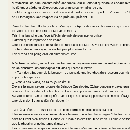
A l’extérieur, les deux soldats hébéïens font le tour du chariot qu’Anikeï a conduit ave
Ils défont la bâche et découvrent des amphores remplies de vin.
_ « Mon seigneur est soucieux du confort de votre déesse et préfère s’assurer qu’e
en lui témoignant son respect via ce précieux présent… »
Dans la chambre d’Hébé, celle-ci s’insurge : « Après des mois d’ignorance qui m’ont
ici, voici qu’il ose prendre contact avec moi ! »
Taishi ne bronche pas face à l’éclat de voix de son interlocutrice.
Il attend qu’elle reprenne son calme.
Une fois son indignation dissipée, elle renoue le contact : « Et bien chevalier de br
contenu de ce message, ne me fait pas plus attendre ! »
Taishi tend son poing droit en direction d’Hébé…
A l’entrée du palais, les soldats déchargent la cargaison amenée par Anikeï, tandis qu
de sa charrette, en compagnie d’Œdipe qui reste dubitatif.
_ « Tant de raffut pour de la boisson ! Je pensais que les chevaliers avaient des mis
importantes que cela.
_ C’est le cas Alcide, ça l’a toujours été. »
Devant l’arrogance des propos du Saint de Cassiopée, Œdipe concentre davantage
point de détecter dans la chambre du trône, une présence auprès de sa déesse.
Sa voix retentit dans l’atmosphère, avant que son enveloppe charnelle ne se désagr
Une diversion ! J’aurai dû m’en douter ! »
Face à la déesse, Taishi tourne son poing fermé en direction du plafond.
Il le desserre enfin afin de laisser libre à la vue d’Hébé le ruban rouge d’Iphiclès : 
altesse furent bien simples. Donne ce ruban à la déesse Hébé et dis-lui que le passé
que le chagrin ronge les amis d’antan. »
Taishi marque un temps de pause durant lequel il n’arrive pas à trouver le courage 