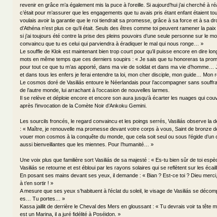
revenir en grâce m’a également mis la puce à l’oreille. Si aujourd’hui j’ai cherché à ré
c’était pour m’assurer que les engagements que tu avais pris étant enfant étaient tou
voulais avoir la garantie que le roi tiendrait sa promesse, grâce à sa force et à sa dr
d’Athéna n’est plus ce qu’il était. Seuls des êtres comme toi peuvent ramener la p
si j’ai toujours été contre la prise des pleins pouvoirs d’une seule personne sur le m
convaincu que tu es celui qui parviendra à éradiquer le mal qui nous ronge… »
Le souffle de Klok est maintenant bien trop court pour qu’il puisse encore en dire lon
mots en même temps que ces derniers soupirs : « Je sais que tu honoreras ta pr
pour tout ce que tu m’as apporté, dans ma vie de soldat et dans ma vie d’homme… J
et dans tous les enfers je ferai entendre ta loi, mon cher disciple, mon guide… Mon 
Le cosmos doré de Vasiliás entoure le Néerlandais pour l’accompagner sans souffr
de l’autre monde, lui arrachant à l’occasion de nouvelles larmes.
Il se relève et déploie encore et encore son aura jusqu’à écarter les nuages qui couv
après l’invocation de la Comète Noir d’Ankoku Gemini.
Les sourcils froncés, le regard convaincu et les poings serrés, Vasiliás observe la 
: « Maître, je renouvelle ma promesse devant votre corps à vous, Saint de bronze de
vouer mon cosmos à la conquête du monde, que cela soit seul ou sous l’égide d’un 
aussi bienveillantes que les miennes. Pour l’humanité… »
Une voix plus que familière sort Vasiliás de sa majesté : « Es-tu bien sûr de toi espèc
Vasiliás se retourne et est ébloui par les rayons solaires qui se reflètent sur les écail
En posant ses mains devant ses yeux, il demande : « Bian ? Est-ce toi ? Dieu merci
à t’en sortir ! »
A mesure que ses yeux s’habituent à l’éclat du soleil, le visage de Vasiliás se décom
es… Tu portes… »
Kassa jaillit de derrière le Cheval des Mers en gloussant : « Tu devrais voir ta tête 
est un Marina, il a juré fidélité à Poséidon. »