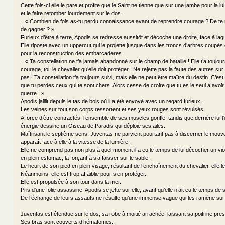
Cette fois-ci elle le pare et profite que le Saint ne tienne que sur une jambe pour la l
et le faire retomber lourdement sur le dos.
_ « Combien de fois as-tu perdu connaissance avant de reprendre courage ? De te r
de gagner ? »
Furieux d’être à terre, Apodis se redresse aussitôt et décoche une droite, face à laque
Elle riposte avec un uppercut qui le projette jusque dans les troncs d’arbres coupés q
pour la reconstruction des embarcadères.
_ « Ta constellation ne t’a jamais abandonné sur le champ de bataille ! Elle t’a toujou
courage, toi, le chevalier qu’elle doit protéger ! Ne rejette pas la faute des autres sur
pas ! Ta constellation t’a toujours suivi, mais elle ne peut être maître du destin. C’est 
que tu perdes ceux qui te sont chers. Alors cesse de croire que tu es le seul à avoir 
guerre ! »
Apodis jaillit depuis le tas de bois où il a été envoyé avec un regard furieux.
Les veines sur tout son corps ressortent et ses yeux rouges sont révulsés.
A force d’être contractés, l’ensemble de ses muscles gonfle, tandis que derrière lui 
énergie dessine un Oiseau de Paradis qui déploie ses ailes.
Maîtrisant le septième sens, Juventas ne parvient pourtant pas à discerner le mouv
apparaît face à elle à la vitesse de la lumière.
Elle ne comprend pas non plus à quel moment il a eu le temps de lui décocher un vi
en plein estomac, la forçant à s’affaisser sur le sable.
Le heurt de son pied en plein visage, résultant de l’enchaînement du chevalier, elle le v
Néanmoins, elle est trop affaiblie pour s’en protéger.
Elle est propulsée à son tour dans la mer.
Pris d’une folie assassine, Apodis se jette sur elle, avant qu’elle n’ait eu le temps de s
De l’échange de leurs assauts ne résulte qu’une immense vague qui les ramène sur 
Juventas est étendue sur le dos, sa robe à moitié arrachée, laissant sa poitrine pres
Ses bras sont couverts d’hématomes.