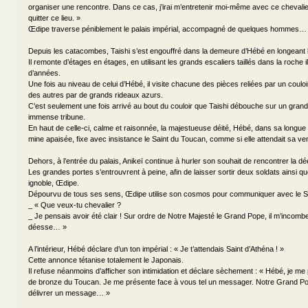
organiser une rencontre. Dans ce cas, j’irai m’entretenir moi-même avec ce chevalier
quitter ce lieu. »
Œdipe traverse péniblement le palais impérial, accompagné de quelques hommes…
Depuis les catacombes, Taishi s’est engouffré dans la demeure d’Hébé en longeant 
Il remonte d’étages en étages, en utilisant les grands escaliers taillés dans la roche il
d’années.
Une fois au niveau de celui d’Hébé, il visite chacune des pièces reliées par un coulo
des autres par de grands rideaux azurs.
C’est seulement une fois arrivé au bout du couloir que Taishi débouche sur un grand
immense tribune.
En haut de celle-ci, calme et raisonnée, la majestueuse déité, Hébé, dans sa longue 
mine apaisée, fixe avec insistance le Saint du Toucan, comme si elle attendait sa ve
Dehors, à l’entrée du palais, Anikeï continue à hurler son souhait de rencontrer la 
Les grandes portes s’entrouvrent à peine, afin de laisser sortir deux soldats ainsi qu
ignoble, Œdipe.
Dépourvu de tous ses sens, Œdipe utilise son cosmos pour communiquer avec le Sa
_ « Que veux-tu chevalier ?
_ Je pensais avoir été clair ! Sur ordre de Notre Majesté le Grand Pope, il m’incomb
déesse… »
A l’intérieur, Hébé déclare d’un ton impérial : « Je t’attendais Saint d’Athéna ! »
Cette annonce tétanise totalement le Japonais.
Il refuse néanmoins d’afficher son intimidation et déclare sèchement : « Hébé, je m
de bronze du Toucan. Je me présente face à vous tel un messager. Notre Grand P
délivrer un message… »