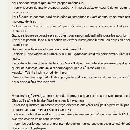
pour sonder l’impact que de tels propos ont sur elle.
Il reprend alors de manière embarrassée : « Il m’a dit qu’accompagné de ce ruban,
message. »
Tout à coup, le cosmos doré de la déesse immobilise le Saint et entoure sa main afin 
morceau de tissu.
Celui-ci vogue dans les airs, jusqu’à parvenir dans les paumes de main de la douce 
en sanglot.
Saga, sa jeunesse passée à ses côtés, son amour aujourd’hui impossible pour lui…
Taishi est pantois, face à la réaction de cette sublime jeune femme, au corps fin et 
magnifiques.
Soudain, une hideuse silhouette apparaît devant lui.
Le fidèle Œdipe Alcide des Oiseaux du Lac Stymphale s’est téléporté devant l’intrus af
route.
Entre deux larmes, Hébé déclare : « Ça ira Œdipe, mon hôte allait justement quitter l
quelques hommes, afin de le raccompagner par là où il est venu. »
Aussitôt, Taishi s’incline et fait demi-tour.
Dans la chambre impériale, Œdipe perçoit la tristesse qui émane de sa déesse mais 
sous peine d’être trop indiscret.
A cet instant, à Arviat, au milieu du désert provoqué par le Gémeaux Noir, celui-ci e
Bien qu’il traîne la jambe, Vasiliás a repris l’avantage.
Le roi lion qu’arbore sa cosmo énergie dévore le chevalier noir petit à petit et fini par
un ultime assaut : « Heart Break Canon ! »
Le lion aux ailes d’ange et aux cornes démoniaques ne fait qu’une bouchée de l’Anko
plastron vole en éclat sous le choc.
Il retombe sur le dos, se cramponnant de douleur, après que son cœur ait été délog
d’Interruption Cardiaque.