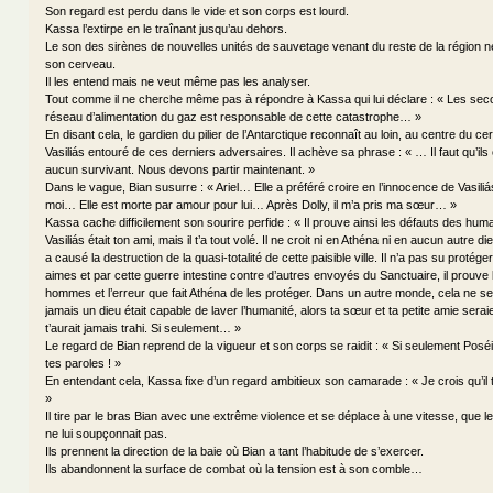
Son regard est perdu dans le vide et son corps est lourd.
Kassa l’extirpe en le traînant jusqu’au dehors.
Le son des sirènes de nouvelles unités de sauvetage venant du reste de la région n
son cerveau.
Il les entend mais ne veut même pas les analyser.
Tout comme il ne cherche même pas à répondre à Kassa qui lui déclare : « Les seco
réseau d’alimentation du gaz est responsable de cette catastrophe… »
En disant cela, le gardien du pilier de l’Antarctique reconnaît au loin, au centre du ce
Vasiliás entouré de ces derniers adversaires. Il achève sa phrase : « … Il faut qu’ils cr
aucun survivant. Nous devons partir maintenant. »
Dans le vague, Bian susurre : « Ariel… Elle a préféré croire en l’innocence de Vasiliá
moi… Elle est morte par amour pour lui… Après Dolly, il m’a pris ma sœur… »
Kassa cache difficilement son sourire perfide : « Il prouve ainsi les défauts des hum
Vasiliás était ton ami, mais il t’a tout volé. Il ne croit ni en Athéna ni en aucun autre dieu
a causé la destruction de la quasi-totalité de cette paisible ville. Il n’a pas su proté
aimes et par cette guerre intestine contre d’autres envoyés du Sanctuaire, il prouve 
hommes et l’erreur que fait Athéna de les protéger. Dans un autre monde, cela ne sera
jamais un dieu était capable de laver l’humanité, alors ta sœur et ta petite amie seraie
t’aurait jamais trahi. Si seulement… »
Le regard de Bian reprend de la vigueur et son corps se raidit : « Si seulement Pos
tes paroles ! »
En entendant cela, Kassa fixe d’un regard ambitieux son camarade : « Je crois qu’il t
»
Il tire par le bras Bian avec une extrême violence et se déplace à une vitesse, que 
ne lui soupçonnait pas.
Ils prennent la direction de la baie où Bian a tant l’habitude de s’exercer.
Ils abandonnent la surface de combat où la tension est à son comble…