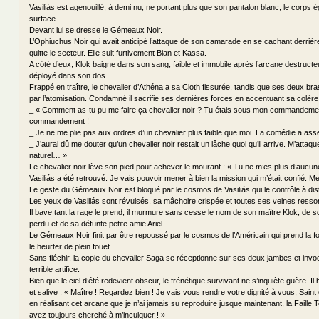
Vasiliás est agenouillé, à demi nu, ne portant plus que son pantalon blanc, le corps é
surface.
Devant lui se dresse le Gémeaux Noir.
L’Ophiuchus Noir qui avait anticipé l’attaque de son camarade en se cachant derrière 
quitte le secteur. Elle suit furtivement Bian et Kassa.
A côté d’eux, Klok baigne dans son sang, faible et immobile après l’arcane destructeu
déployé dans son dos.
Frappé en traître, le chevalier d’Athéna a sa Cloth fissurée, tandis que ses deux bra
par l’atomisation. Condamné il sacrifie ses dernières forces en accentuant sa colère
_ « Comment as-tu pu me faire ça chevalier noir ? Tu étais sous mon commandeme
commandement !
_ Je ne me plie pas aux ordres d’un chevalier plus faible que moi. La comédie a ass
_ J’aurai dû me douter qu’un chevalier noir restait un lâche quoi qu’il arrive. M’attaque
naturel… »
Le chevalier noir lève son pied pour achever le mourant : « Tu ne m’es plus d’aucune 
Vasiliás a été retrouvé. Je vais pouvoir mener à bien la mission qui m’était confié. 
Le geste du Gémeaux Noir est bloqué par le cosmos de Vasiliás qui le contrôle à dis
Les yeux de Vasiliás sont révulsés, sa mâchoire crispée et toutes ses veines ressor
Il bave tant la rage le prend, il murmure sans cesse le nom de son maître Klok, de son
perdu et de sa défunte petite amie Ariel.
Le Gémeaux Noir finit par être repoussé par le cosmos de l’Américain qui prend la fo
le heurter de plein fouet.
Sans fléchir, la copie du chevalier Saga se réceptionne sur ses deux jambes et in
terrible artifice.
Bien que le ciel d’été redevient obscur, le frénétique survivant ne s’inquiète guère. I
et salive : « Maître ! Regardez bien ! Je vais vous rendre votre dignité à vous, Saint
en réalisant cet arcane que je n’ai jamais su reproduire jusque maintenant, la Faille
avez toujours cherché à m’inculquer ! »