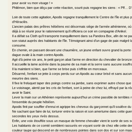
pour avoir vu mon visage ! »
Philémon, bien que déçu par cette réaction, sourit puis regagne les siens : « Pff… 
Loin de toute cette agitation, Apodis regagne tranquillement le Centre de l’île et plus
d’Héraclès.
L’ancien palais des prêtres hébéïens est désormais siège de l’armée athénienne, 
déjà à se réunir pour le rationnement qu’il officiera ce soir en compagnie d’Anikeï.
Il a défait sa Cloth qu’il transporte tranquillement dans sa Pandora Box, afin de ne p
son statut auprès des habitants de l’île. Témoignant ainsi d’un gage de paix malgré l
consume.
En chemin, en passant devant une chaumière, un jeune enfant ouvre grand la porte e
dague ovale à la main contre Apodis.
Agé d’à peine six ans, le petit garçon abat l’arme en direction du chevalier de bronz
Il accueille la lame acérée dans la paume de sa main et la serre sans aucune souffr
Il la maintient si bien, que l’arme se brise puis s’effrite en morceaux.
Désarmé, l’enfant se jette à corps perdu sur un Apodis au cœur brisé et sans aucun 
meurtre des siens.
Il fixe le freluquet taper des poings contre sa jambe, sans exprimer autre chose que
Le voisinage, alerté par les cris de l’enfant, sort à peine de chez lui, effrayé par la r
avoir le Saint.
Lever la main sur un Athénien représente aujourd’hui un crime passible de terribles
l’ensemble du peuple hébéïen.
Apodis finit par souffler d’ennui et agrippe les cheveux du garçonnet qu’il soulève du 
Ne sachant que faire de lui, torturer entre la raison et son amertume dans cette guerr
secondes les yeux rivés dessus.
Enfin, une voix étouffée sous un masque de femme chevalier vient le sortir de ses 
Les habitants de ce comté semblent rassurés en voyant sortir de chez elle cette dem
couleur taupe qui descend en de nombreuses pointes dans son dos et sur son masq