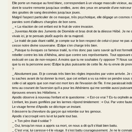
Elle porte un masque au fond blanc, correspondant à un visage masculin vicieux, aux
dont le sourire remonte jusqu’aux oreilles, avec des yeux en amande d’une noirceur
des gouttes de sang dessinées jusqu’aux joues.
Malgré l’aspect particulier de ce masque, très psychotique, elle dégage un cosmos 
paroles sont d’ailleurs chargées de bon sens.
_ « La réaction de cet enfant est le fruit de votre invasion.
_ Juventas Alcide des Juments de Diomède et bras droit de la déesse Hébé. Je ne 
vivais ici, je te pensais plutôt auprès de ta majesté.
_ Le traité de paix étant ratifié, je compte sur le bon respect de celui-ci pour ne pas 
cesse notre divine souveraine. Œdipe s’en charge très bien.
_ Puisque tu évoques ce fameux traité, tu n’es donc pas sans savoir qu’il est formell
rebeller contre les lois d’Athéna, ainsi que contre ses représentants. Tout opposant que
exécuté en cas de non-respect. A moins que tu ne souhaites t’y opposer ?! Nous sa
que tu es la personne avec Œdipe la plus puissante de cette île. As-tu envie de prend
?
_ Absolument pas. Et je connais très bien les règles imposées par votre arrivée. Je
tu saches avant de lui donner la mort, que cet enfant a vu sa mère se pendre sous
celle-ci ait appris que son mari est mort lors de l’invasion de l’île. Il me paraissait in
tenu au courant de l’aversion qu’il a pour les Athéniens qui me semble aussi puissant
éprouves envers les Hébéïens. »
Apodis observe à nouveau l’enfant et le questionne : « Est-ce vrai ? Es-tu orphelin a
L’enfant, les joues gonflées par les larmes répond timidement : « Oui. Par votre faute
Le visage ferme d’Apodis se décrispe un instant.
Il desserre la chevelure du garçon qui retombe sur les genoux.
Apodis s’accroupit vers lui et lui parle tout bas.
_ « Ton père était-il soldat ?
_ Oui, lorsqu’on nous a appris sa mort, on nous a dit qu’il s’était bien battu.
_ C’est vrai, lui caresse-t-il le visage. Il s’est battu courageusement. Je ne le conn