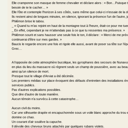
Elle cramponne son masque de femme chevalier et déclare alors : « Bon…Puisque tu l
besoin de te le cacher… »
Elle l’ôte et contemple l’horizon à ses côtés, sans même que celui-ci n’essaie de la 
Ils restent ainsi de longues minutes, en silence, ignorant la présence l’un de l’autre,
Philémon brise le tabou.
_ « Quand tu m’as rejoint en haut de la montagne tout à l’heure, était-ce pour me tue
_ En effet, cependant je ne m’attendais pas à ce que tu ressentes ma présence. »
Philémon sourit et sans hausser une seule fois le ton, il déclare : « Merci de me prév
continuerai d’être sur mes gardes. »
Baucis le regarde encore une fois et rigole elle aussi, avant de poser sa tête sur l’é
Grec…
A l’opposée de cette atmosphère bucolique, les gyrophares des secours de Nunavu
en plus du lieu du massacre où règnent seuls un champ de poussière, avec au beau
ainsi qu’un silence de mort.
Presque tout le village d’Arviat a été décimée.
Les premiers médias sur place évoquent des défauts d’entretien des installations én
services publics.
Pas d’autres explications possibles.
Que dire d’autre de toute manière.
Aucun témoin n’a survécu à cette catastrophe…
Aucun civil du moins.
Car une silhouette drapée et encapuchonnée sous un voile blanc approche du trou e
domine ce chao.
Un courant d’air soulève la capuche.
Il dévoile des cheveux bruns attachés par quelques rubans violets.