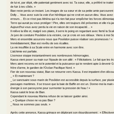
de lui et, par dépit, elle patientait gentiment avec toi. Ta sœur, elle, a préféré te trait
de fuir à tes côtés. »
Bian reste perdu un instant. Les images de sa sœur et de sa petite amie parcourent 
Dolly… Vous avez suivi la voie d’un hérétique qui ne croit en aucun dieu. Vous avez
erreurs… Et ce n’est pas Athéna qui n’a rien fait pour empêcher les forces démonia
Terre qui aurait pu vous protéger ! Pire, elles ont toujours été présentes et elle n’a j
Aujourd’hui vous avez perdu la vie en raison de son incapacité… »
Il relève la tête et, malgré ses plaies, il serre le poing en regardant avec fierté la Scale
Je jure de conduire Poséidon à la victoire, car je crois en ses idéaux. Viens à moi 
Mers et ensemble assurons-nous que Poséidon puisse réaliser ses promesses ! »
Immédiatement, Bian est revêtu de ses écailles.
La vie insufflée à sa Scale entre en harmonie avec son être.
L’alchimie est parfaite.
L’osmose stoppe instantanément ses nombreuses hémorragies.
Kassa vient poser sa main sur l’épaule de son allié : « Félicitations. Le fait que les é
Mers aient reconnu en toi le potentiel et la puissance qui te rendent apte à devenir G
frère d’arme, le gardien de l’Océan Pacifique Nord. »
Fier de son nouveau statut, Bian se retourne vers Kassa. Il est impatient d’en décou
_ « Et maintenant ?
_ Le sanctuaire sous-marin de Poséidon est accessible depuis la surface, par plusi
passages maritimes. Il se trouve que la baie de Baffin en est un. Donne-moi la main 
énergie à son paroxysme pour surmonter la pression de l’eau ! »
Kassa saisit le bras de Bian.
Cependant le nouveau Marina refuse de se laisser guider ainsi.
_ « Quelque chose ne va pas Bian ?
_ Nous ne sommes pas seuls. »
Après cette annonce, Kassa grimace en déplorant son étourdissement : « Effectivem