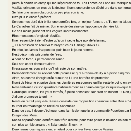
j’aurai à choisir un camp qui me séparerait de toi. Les Lames de Fond du Pacifique te
Vasiliás grimace, en plus de la douleur, il sent une profonde déchirure dans son cœu
Se faire une raison obscurcit un peu plus son âme.
Il n’a plus le choix à présent.
Son cosmos doré doit briller une dernière fois, en ce jour funeste : « Tu ne me laisse
Le Canadien fait de même. Son énergie dessine un hippocampe derrière lui.
De ses mains jaillissent des vagues impressionnantes.
Elles menacent d’engloutir Vasiliás.
Il ne ressemble à rien d’autre qu’à un insecte face aux déferlantes.
_ « La pression de l’eau va te broyer les os ! Rising Billows ! »
En effet, les lames frappent de plein fouet le jeune homme.
Il est désormais prisonnier de l’eau.
A bout de force, il perd connaissance.
Seul son esprit demeure alerte.
Il ressasse les souvenirs qu’il lui reste de son maître.
Irrémédiablement, lui revient cette promesse qu’il a renouvelé il y a à peine cinq min
Alors, sa cosmo énergie crée autour de lui une barrière de protection.
Il sort de l’écume et puise dans les dernières ressources qu’il lui reste le poing en av
Ressemblant à ce lion qu’arbore habituellement sa cosmo énergie lorsqu’il invoque l
Cardiaque, il fonce, les yeux fermés, à peine conscient, sur Bian en hurlant : « Non 
J’ai une promesse à tenir ! »
Resté en retrait jusque-là, Kassa constate que l’opposition cosmique entre Bian et 
tourner en l’avantage de l’exilé du Sanctuaire.
Dans ce cas, il risque d’échouer dans la mission que lui a commandé Poséidon par l’
Dragon des Mers.
Kassa apparaît donc derrière son frère d’arme, pour faire peser la balance en son
son plus terrible arcane : « Salamander Shock ! »
Deux auras cosmiques s’entremêlent pour contrer l’avancée de Vasiliás.