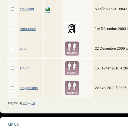
amlucent
5 Août 2009 à 18h43
Amnounet
1er Décembre 2003 
amp
22 Décembre 2009 à
amuir
15 Février 2010 à 2h
amyperkins
22 Avril 2011 à 0h05
Pages: [
1
]
2
3
...
23
MENU