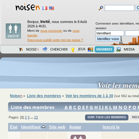
Invité
Bonjour,
,
nous sommes le 8 Août
Connexion avec identifiant, m
2026 à 4h31.
session
Merci de
vous connecter
ou de
vous
inscrire
.
Avez-vous oublié votre mot de passe ?
JEUX
NOISE
N
CHERCHER
MEMBRES
MEDIA
Voir les mem
Noise
n
Liste des membres
Voir les membres de 1 à 30
»
»
(sur 662 au total
Liste des membres
A
B
C
D
E
F
G
H
I
J
K
L
M
N
O
P
Q
Pages: [
1
]
2
3
...
23
VOIR TOUS LES MEMBRES
REC
État
Identifiant
Site web
Avatar
Inscrit le