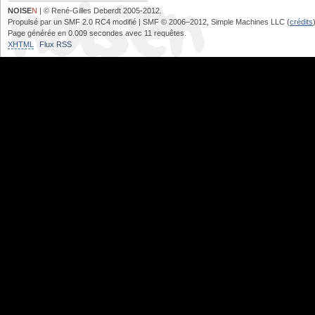
NOISE
N
| © René-Gilles Deberdt 2005-2012.
Propulsé par un SMF 2.0 RC4 modifié | SMF © 2006–2012, Simple Machines LLC (
crédits
Page générée en 0.009 secondes avec 11 requêtes.
XHTML
Flux RSS