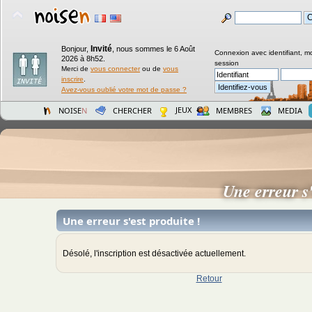
Invité
Bonjour,
,
nous sommes le 6 Août
Connexion avec identifiant, m
2026 à 8h52.
session
Merci de
vous connecter
ou de
vous
inscrire
.
Avez-vous oublié votre mot de passe ?
JEUX
NOISE
N
CHERCHER
MEMBRES
MEDIA
Une erreur s
Une erreur s'est produite !
Désolé, l'inscription est désactivée actuellement.
Retour