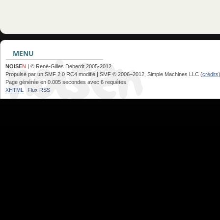
MENU
NOISE
N
| © René-Gilles Deberdt 2005-2012.
Propulsé par un SMF 2.0 RC4 modifié | SMF © 2006–2012, Simple Machines LLC (
crédits
Page générée en 0.005 secondes avec 6 requêtes.
XHTML
Flux RSS