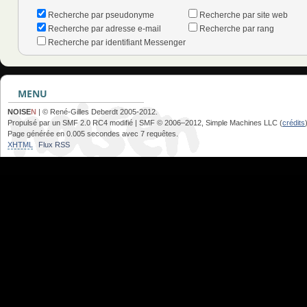
Recherche par pseudonyme
Recherche par site web
Recherche par adresse e-mail
Recherche par rang
Recherche par identifiant Messenger
MENU
NOISE
N
| © René-Gilles Deberdt 2005-2012.
Propulsé par un SMF 2.0 RC4 modifié | SMF © 2006–2012, Simple Machines LLC (
crédits
Page générée en 0.005 secondes avec 7 requêtes.
XHTML
Flux RSS