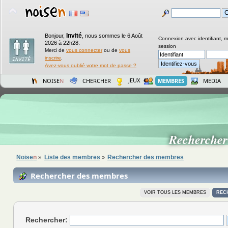
Invité
Bonjour,
,
nous sommes le 6 Août
Connexion avec identifiant, 
2026 à 22h28.
session
Merci de
vous connecter
ou de
vous
inscrire
.
Avez-vous oublié votre mot de passe ?
JEUX
NOISE
N
CHERCHER
MEMBRES
MEDIA
Recherche
Noise
n
Liste des membres
Rechercher des membres
»
»
Rechercher des membres
VOIR TOUS LES MEMBRES
REC
Rechercher: