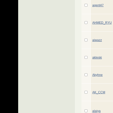
agent47
AHMED_RYU
aiwazz
akleski
Akyhne
AK_CCM
alaiya