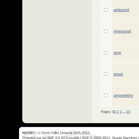
amlucent
Amnounet
amp
amuir
amyperkins
Pages: [
1
]
2
3
...
23
NOISE
N
| © René-Gilles Deberdt 2005-2012.
Propulsé par un SMF 2.0 RC4 modifié | SMF © 2006–2012, Simple Machines 