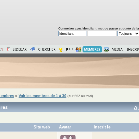
Connexion avec identifiant, mot de passe et durée de l
JEUX
E
N
SIDEBAR
CHERCHER
MEMBRES
MEDIA
INSCRI
 membres
Voir les membres de 1 à 30
»
(sur 662 au total)
res
A
Site web
Avatar
Inscrit le