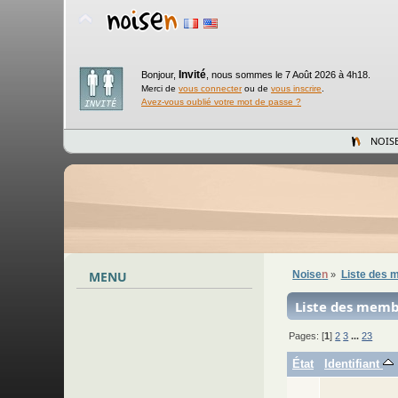
Invité
Bonjour,
,
nous sommes le 7 Août 2026 à 4h18.
Merci de
vous connecter
ou de
vous inscrire
.
Avez-vous oublié votre mot de passe ?
NOIS
MENU
Noise
n
Liste des
»
Liste des memb
Pages: [
1
]
2
3
...
23
État
Identifiant