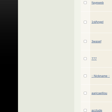
!!ayeweb
1stAngel
3wasef
777
:: Nickname ::
aaricaellisu
acclude