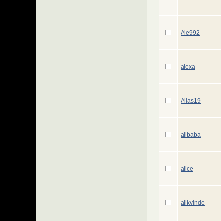
Ale992
alexa
Alias19
alibaba
alice
allkvinde