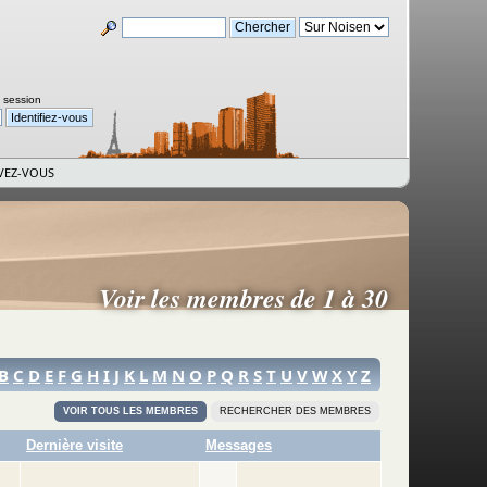
a session
VEZ-VOUS
Voir les membres de 1 à 30
B
C
D
E
F
G
H
I
J
K
L
M
N
O
P
Q
R
S
T
U
V
W
X
Y
Z
VOIR TOUS LES MEMBRES
RECHERCHER DES MEMBRES
Dernière visite
Messages