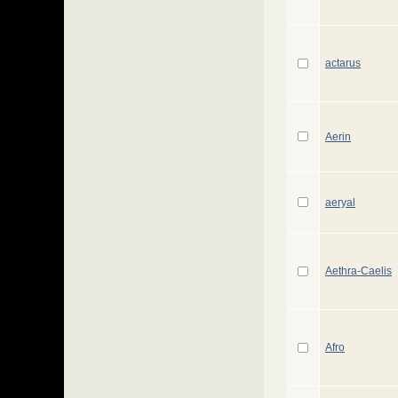
actarus
Aerin
aeryal
Aethra-Caelis
Afro