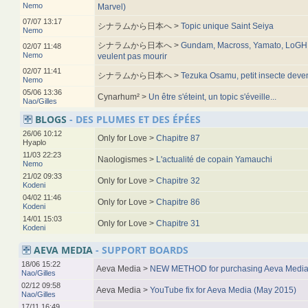
Nemo
Marvel)
07/07 13:17
シナラムから日本へ >
Topic unique Saint Seiya
Nemo
シナラムから日本へ >
Gundam, Macross, Yamato, LoGH, 
02/07 11:48
Nemo
veulent pas mourir
02/07 11:41
シナラムから日本へ >
Tezuka Osamu, petit insecte deve
Nemo
05/06 13:36
Cynarhum² >
Un être s'éteint, un topic s'éveille...
Nao/Gilles
BLOGS
- DES PLUMES ET DES ÉPÉES
26/06 10:12
Only for Love >
Chapitre 87
Hyaplo
11/03 22:23
Naologismes >
L'actualité de copain Yamauchi
Nemo
21/02 09:33
Only for Love >
Chapitre 32
Kodeni
04/02 11:46
Only for Love >
Chapitre 86
Kodeni
14/01 15:03
Only for Love >
Chapitre 31
Kodeni
AEVA MEDIA
- SUPPORT BOARDS
18/06 15:22
Aeva Media >
NEW METHOD for purchasing Aeva Media
Nao/Gilles
02/12 09:58
Aeva Media >
YouTube fix for Aeva Media (May 2015)
Nao/Gilles
17/11 16:49