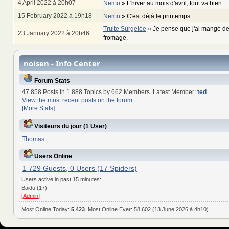
4 April 2022 à 20h07
Nemo
»
L'hiver au mois d'avril, tout va bien...
15 February 2022 à 19h18
Nemo
»
C'est déjà le printemps...
Truite Surgelée
»
Je pense que j'ai mangé de
23 January 2022 à 20h46
fromage.
noisen - Info Center
Forum Stats
47 858 Posts in 1 888 Topics by 662 Members. Latest Member:
ted
View the most recent posts on the forum.
[More Stats]
Visiteurs du jour (1 User)
Thomas
Users Online
1 729 Guests, 0 Users (17 Spiders)
Users active in past 15 minutes:
Baidu (17)
[
Admin
]
Most Online Today:
5 423
. Most Online Ever: 58 602 (13 June 2026 à 4h10)