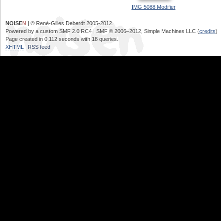
IMG 5088 Modifier
NOISE
N
| © René-Gilles Deberdt 2005-2012.
Powered by a custom SMF 2.0 RC4 | SMF © 2006–2012, Simple Machines LLC (
credits
)
Page created in 0.112 seconds with 18 queries.
XHTML
RSS feed