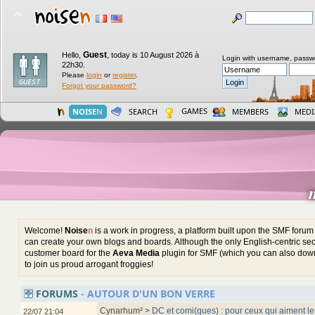
Guest
Hello,
,
today is 10 August 2026 à
Login with username, passw
22h30.
Please
login
or
register
.
Forgot your password?
GAMES
NOISE
N
SEARCH
MEMBERS
MEDI
Welcome!
Noise
n
is a work in progress, a platform built upon the SMF foru
can create your own blogs and boards. Although the only English-centric sect
customer board for the
Aeva Media
plugin for SMF (which you can also down
to join us proud arrogant froggies!
FORUMS
- AUTOUR D'UN BON VERRE
Cynarhum² >
DC et comi(ques) : pour ceux qui aiment le
22/07 21:04