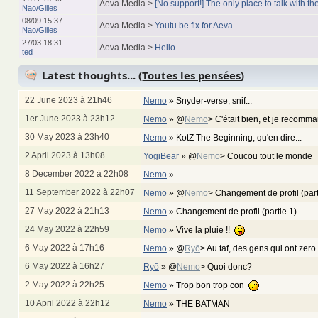
Aeva Media >
[No support!] The only place to talk with the
Nao/Gilles
08/09 15:37
Aeva Media >
Youtu.be fix for Aeva
Nao/Gilles
27/03 18:31
Aeva Media >
Hello
ted
Latest thoughts... (
Toutes les pensées
)
22 June 2023 à 21h46
Nemo
»
Snyder-verse, snif...
1er June 2023 à 23h12
Nemo
»
@
Nemo
> C'était bien, et je recom
30 May 2023 à 23h40
Nemo
»
KotZ The Beginning, qu'en dire...
2 April 2023 à 13h08
YogiBear
»
@
Nemo
> Coucou tout le monde
8 December 2022 à 22h08
Nemo
»
..
11 September 2022 à 22h07
Nemo
»
@
Nemo
> Changement de profil (par
27 May 2022 à 21h13
Nemo
»
Changement de profil (partie 1)
24 May 2022 à 22h59
Nemo
»
Vive la pluie !!
6 May 2022 à 17h16
Nemo
»
@
Ryō
> Au taf, des gens qui ont zero
6 May 2022 à 16h27
Ryō
»
@
Nemo
> Quoi donc?
2 May 2022 à 22h25
Nemo
»
Trop bon trop con
10 April 2022 à 22h12
Nemo
»
THE BATMAN