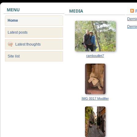
MENU
MEDIA
Derni
Home
Derni
Latest posts
Latest thoughts
rambouillet7
Site list
IMG 0017 Modifier