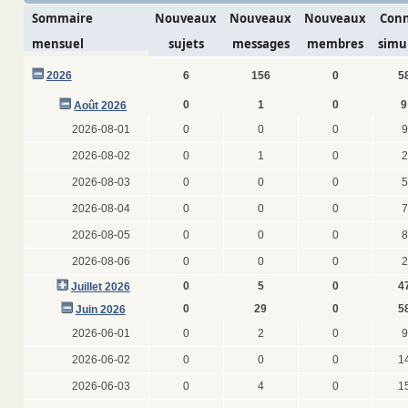
Sommaire
Nouveaux
Nouveaux
Nouveaux
Conn
mensuel
sujets
messages
membres
simu
2026
6
156
0
5
0
1
0
9
Août 2026
2026-08-01
0
0
0
9
2026-08-02
0
1
0
2
2026-08-03
0
0
0
5
2026-08-04
0
0
0
7
2026-08-05
0
0
0
8
2026-08-06
0
0
0
2
0
5
0
4
Juillet 2026
0
29
0
5
Juin 2026
2026-06-01
0
2
0
9
2026-06-02
0
0
0
1
2026-06-03
0
4
0
1