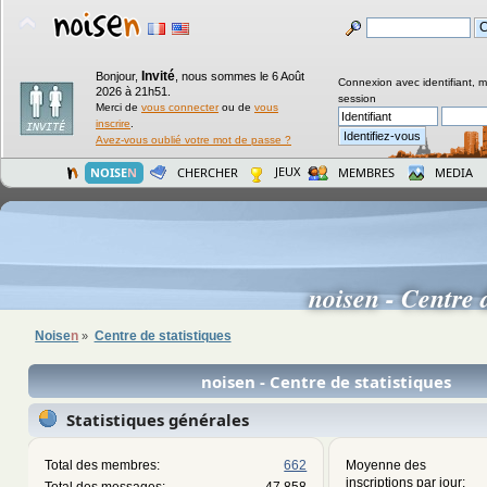
Invité
Bonjour,
,
nous sommes le 6 Août
Connexion avec identifiant, 
2026 à 21h51.
session
Merci de
vous connecter
ou de
vous
inscrire
.
Avez-vous oublié votre mot de passe ?
JEUX
NOISE
N
CHERCHER
MEMBRES
MEDIA
noisen - Centre 
Noise
n
Centre de statistiques
»
noisen - Centre de statistiques
Statistiques générales
Total des membres:
662
Moyenne des
inscriptions par jour: