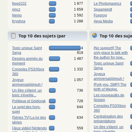
freed102
1 877
Le Photomavincz
vincz
1 659
Spaamelott
Nemo
1 592
Foxprog
Kryshna
1 288
Aeva Media
Top 10 des sujets (par
Top 10 des suj
réponses)
vues)
Topic unique Saint
4
[No support!] The
Seiya
919
only place to talk with
the author for now...
Dessins animés du
1 487
moment
Topic unique Saint
Seiya
Consoles PS3/Xbox
1 332
360
Joyeux
anniversaiiiiiireuh !
Joyeux
1 057
anniversaiiiiiireuh !
[Fork you, SMF!] The
birth of Wedge.
Un être s'éteint, un
736
topic s'éveille...
Les nouveautés de
Noisen
Politique et Goldorak
728
Consoles PS3/Xbox
Le sujet des hors-
644
360
sujet
Centralisation des
[Séries TV] La loi des
634
présentations
séries
Un être s'éteint, un
[Jeux vidéo] Nintendo
559
topic s'éveille...