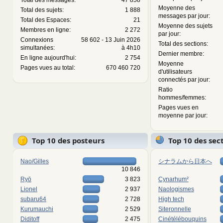
Total des messages:
47 858
Moyenne des
Total des sujets:
1 888
messages par jour:
Total des Espaces:
21
Moyenne des sujets
Membres en ligne:
2 272
par jour:
Connexions
58 602 - 13 Juin 2026
Total des sections:
simultanées:
à 4h10
Dernier membre:
En ligne aujourd'hui:
2 754
Moyenne
Pages vues au total:
670 460 720
d'utilisateurs
connectés par jour:
Ratio
hommes/femmes:
Pages vues en
moyenne par jour:
Top 10 des posteurs
Top 10 des sec
Nao/Gilles
シナラムから日本へ
10 846
Ryō
3 823
Cynarhum²
Lionel
2 937
Naologismes
subaru64
2 728
High tech
Kurumauchi
2 529
Siteronnelle
Diditoff
2 475
Cinétélébouquins