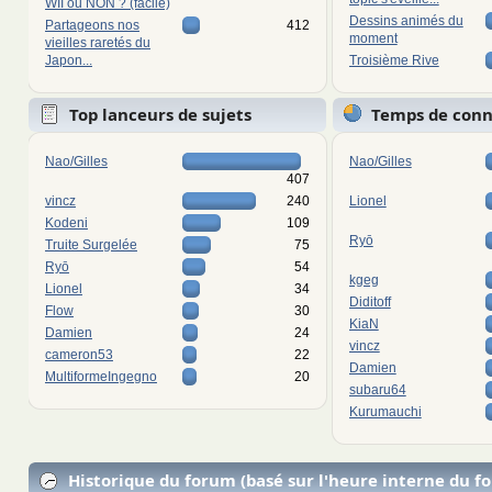
WII ou NON ? (facile)
Dessins animés du
Partageons nos
412
moment
vieilles raretés du
Japon...
Troisième Rive
Top lanceurs de sujets
Temps de con
Nao/Gilles
Nao/Gilles
407
vincz
240
Lionel
Kodeni
109
Ryō
Truite Surgelée
75
Ryō
54
kgeg
Lionel
34
Diditoff
Flow
30
KiaN
Damien
24
vincz
cameron53
22
Damien
MultiformeIngegno
20
subaru64
Kurumauchi
Historique du forum (basé sur l'heure interne du f