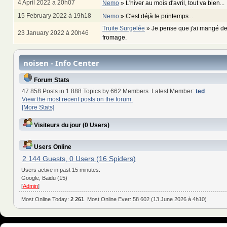
4 April 2022 à 20h07
Nemo
»
L'hiver au mois d'avril, tout va bien...
15 February 2022 à 19h18
Nemo
»
C'est déjà le printemps...
Truite Surgelée
»
Je pense que j'ai mangé de
23 January 2022 à 20h46
fromage.
noisen - Info Center
Forum Stats
47 858 Posts in 1 888 Topics by 662 Members. Latest Member:
ted
View the most recent posts on the forum.
[More Stats]
Visiteurs du jour (0 Users)
Users Online
2 144 Guests, 0 Users (16 Spiders)
Users active in past 15 minutes:
Google, Baidu (15)
[
Admin
]
Most Online Today:
2 261
. Most Online Ever: 58 602 (13 June 2026 à 4h10)