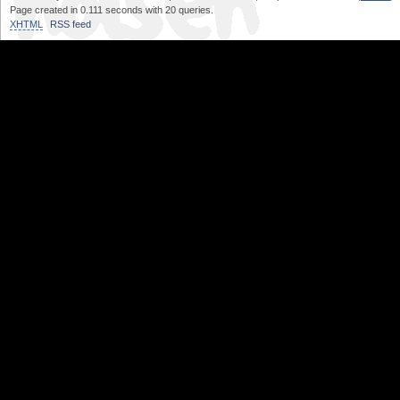
Page created in 0.111 seconds with 20 queries.
XHTML
RSS feed