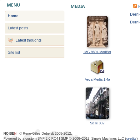
MENU
MEDIA
Derni
Home
Derni
Latest posts
Latest thoughts
IMG 9894 Modifier
Site list
Aeva Media 1.4a
Sicile 002
NOISE
N
| © René-Gilles Deberdt 2005-2012.
Powered by a custom SMF 2.0 RC4 | SMF © 2006–2012, Simple Machines LLC (
credits
)