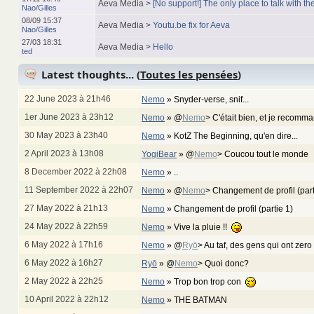
Aeva Media >
[No support!] The only place to talk with the
Nao/Gilles
08/09 15:37
Aeva Media >
Youtu.be fix for Aeva
Nao/Gilles
27/03 18:31
Aeva Media >
Hello
ted
Latest thoughts... (
Toutes les pensées
)
22 June 2023 à 21h46
Nemo
»
Snyder-verse, snif...
1er June 2023 à 23h12
Nemo
»
@
Nemo
> C'était bien, et je recom
30 May 2023 à 23h40
Nemo
»
KotZ The Beginning, qu'en dire...
2 April 2023 à 13h08
YogiBear
»
@
Nemo
> Coucou tout le monde
8 December 2022 à 22h08
Nemo
»
..
11 September 2022 à 22h07
Nemo
»
@
Nemo
> Changement de profil (par
27 May 2022 à 21h13
Nemo
»
Changement de profil (partie 1)
24 May 2022 à 22h59
Nemo
»
Vive la pluie !!
6 May 2022 à 17h16
Nemo
»
@
Ryō
> Au taf, des gens qui ont zero
6 May 2022 à 16h27
Ryō
»
@
Nemo
> Quoi donc?
2 May 2022 à 22h25
Nemo
»
Trop bon trop con
10 April 2022 à 22h12
Nemo
»
THE BATMAN