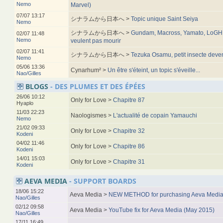
Nemo
Marvel)
07/07 13:17
シナラムから日本へ >
Topic unique Saint Seiya
Nemo
シナラムから日本へ >
Gundam, Macross, Yamato, LoGH, 
02/07 11:48
Nemo
veulent pas mourir
02/07 11:41
シナラムから日本へ >
Tezuka Osamu, petit insecte deve
Nemo
05/06 13:36
Cynarhum² >
Un être s'éteint, un topic s'éveille...
Nao/Gilles
BLOGS
- DES PLUMES ET DES ÉPÉES
26/06 10:12
Only for Love >
Chapitre 87
Hyaplo
11/03 22:23
Naologismes >
L'actualité de copain Yamauchi
Nemo
21/02 09:33
Only for Love >
Chapitre 32
Kodeni
04/02 11:46
Only for Love >
Chapitre 86
Kodeni
14/01 15:03
Only for Love >
Chapitre 31
Kodeni
AEVA MEDIA
- SUPPORT BOARDS
18/06 15:22
Aeva Media >
NEW METHOD for purchasing Aeva Media
Nao/Gilles
02/12 09:58
Aeva Media >
YouTube fix for Aeva Media (May 2015)
Nao/Gilles
17/11 16:49