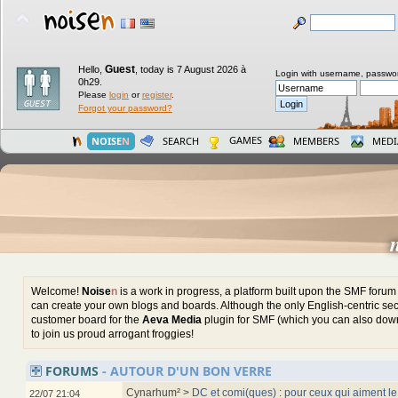
Guest
Hello,
,
today is 7 August 2026 à
Login with username, passwo
0h29.
Please
login
or
register
.
Forgot your password?
GAMES
NOISE
N
SEARCH
MEMBERS
MEDI
Welcome!
Noise
n
is a work in progress, a platform built upon the SMF foru
can create your own blogs and boards. Although the only English-centric sect
customer board for the
Aeva Media
plugin for SMF (which you can also down
to join us proud arrogant froggies!
FORUMS
- AUTOUR D'UN BON VERRE
Cynarhum² >
DC et comi(ques) : pour ceux qui aiment le
22/07 21:04