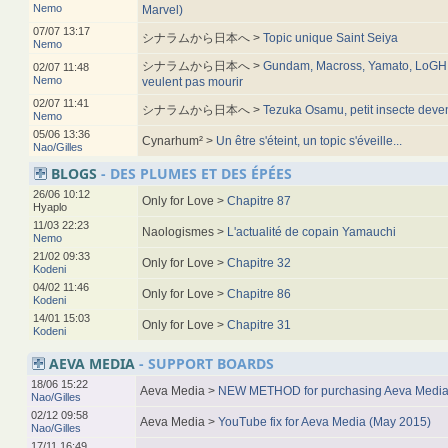
Nemo
Marvel)
07/07 13:17
シナラムから日本へ >
Topic unique Saint Seiya
Nemo
シナラムから日本へ >
Gundam, Macross, Yamato, LoGH, 
02/07 11:48
Nemo
veulent pas mourir
02/07 11:41
シナラムから日本へ >
Tezuka Osamu, petit insecte deve
Nemo
05/06 13:36
Cynarhum² >
Un être s'éteint, un topic s'éveille...
Nao/Gilles
BLOGS
- DES PLUMES ET DES ÉPÉES
26/06 10:12
Only for Love >
Chapitre 87
Hyaplo
11/03 22:23
Naologismes >
L'actualité de copain Yamauchi
Nemo
21/02 09:33
Only for Love >
Chapitre 32
Kodeni
04/02 11:46
Only for Love >
Chapitre 86
Kodeni
14/01 15:03
Only for Love >
Chapitre 31
Kodeni
AEVA MEDIA
- SUPPORT BOARDS
18/06 15:22
Aeva Media >
NEW METHOD for purchasing Aeva Media
Nao/Gilles
02/12 09:58
Aeva Media >
YouTube fix for Aeva Media (May 2015)
Nao/Gilles
17/11 16:49