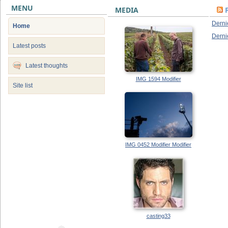
MENU
MEDIA
Derni
Home
Derni
Latest posts
Latest thoughts
IMG 1594 Modifier
Site list
IMG 0452 Modifier Modifier
casting33