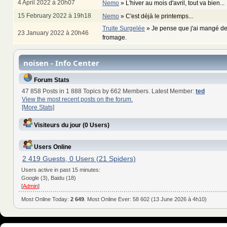
4 April 2022 à 20h07
Nemo
»
L'hiver au mois d'avril, tout va bien...
15 February 2022 à 19h18
Nemo
»
C'est déjà le printemps...
Truite Surgelée
»
Je pense que j'ai mangé de
23 January 2022 à 20h46
fromage.
noisen - Info Center
Forum Stats
47 858 Posts in 1 888 Topics by 662 Members. Latest Member:
ted
View the most recent posts on the forum.
[More Stats]
Visiteurs du jour (0 Users)
Users Online
2 419 Guests, 0 Users (21 Spiders)
Users active in past 15 minutes:
Google (3), Baidu (18)
[
Admin
]
Most Online Today:
2 649
. Most Online Ever: 58 602 (13 June 2026 à 4h10)