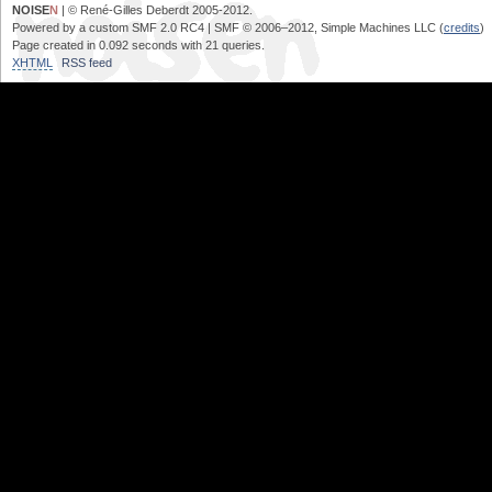
NOISE
N
| © René-Gilles Deberdt 2005-2012.
Powered by a custom SMF 2.0 RC4 | SMF © 2006–2012, Simple Machines LLC (
credits
)
Page created in 0.092 seconds with 21 queries.
XHTML
RSS feed