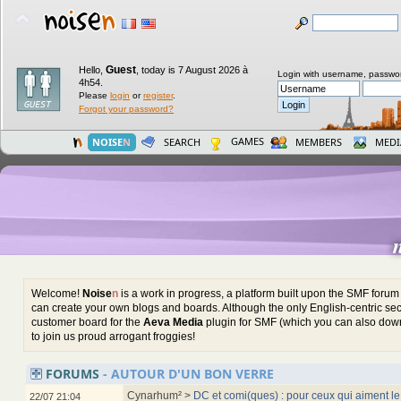
Guest
Hello,
,
today is 7 August 2026 à
Login with username, passwo
4h54.
Please
login
or
register
.
Forgot your password?
GAMES
NOISE
N
SEARCH
MEMBERS
MEDI
Welcome!
Noise
n
is a work in progress, a platform built upon the SMF foru
can create your own blogs and boards. Although the only English-centric sect
customer board for the
Aeva Media
plugin for SMF (which you can also down
to join us proud arrogant froggies!
FORUMS
- AUTOUR D'UN BON VERRE
Cynarhum² >
DC et comi(ques) : pour ceux qui aiment le
22/07 21:04