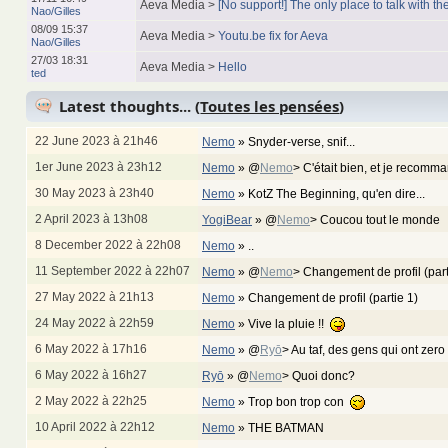
Aeva Media >
[No support!] The only place to talk with the
Nao/Gilles
08/09 15:37
Aeva Media >
Youtu.be fix for Aeva
Nao/Gilles
27/03 18:31
Aeva Media >
Hello
ted
Latest thoughts... (
Toutes les pensées
)
22 June 2023 à 21h46
Nemo
»
Snyder-verse, snif...
1er June 2023 à 23h12
Nemo
»
@
Nemo
> C'était bien, et je recom
30 May 2023 à 23h40
Nemo
»
KotZ The Beginning, qu'en dire...
2 April 2023 à 13h08
YogiBear
»
@
Nemo
> Coucou tout le monde
8 December 2022 à 22h08
Nemo
»
..
11 September 2022 à 22h07
Nemo
»
@
Nemo
> Changement de profil (par
27 May 2022 à 21h13
Nemo
»
Changement de profil (partie 1)
24 May 2022 à 22h59
Nemo
»
Vive la pluie !!
6 May 2022 à 17h16
Nemo
»
@
Ryō
> Au taf, des gens qui ont zero
6 May 2022 à 16h27
Ryō
»
@
Nemo
> Quoi donc?
2 May 2022 à 22h25
Nemo
»
Trop bon trop con
10 April 2022 à 22h12
Nemo
»
THE BATMAN