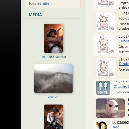
Empires
Tous les sites
et des 
MEDIA
Le 07/
Topic 
L'une d
graphiq
Le 02/
Gundam
Oh, en 
approac
IMG 0958 Modifier
Le 02/
Tezuka
A ce st
Le 26/06
Chapitre 
En espéran
Sicile 201
Le 03/06/
Test