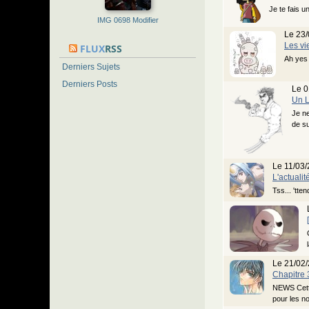
Je te fais u
IMG 0698 Modifier
Le 23/
Les vi
FLUX
RSS
Ah yes 
Derniers Sujets
Derniers Posts
Le 0
Un L
Je ne
de su
Le 11/03/
L'actuali
Tss... 'tte
Le 21/02/
Chapitre 
NEWS Cette 
pour les n