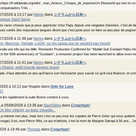
https://fr.wikipedia.org/wiki/...man_Azteca:_Choque_de_imperiosUn Elseworld qui met en s
conquistadors.Très ...
07/2026 à 13:17 par
Nemo
dans
シナラムから日本へ
unique Saint Seiya
es rares choses que je peux apprécier chez Papy depuis une vingtaine d'années, c'est de lais
ues variés (les mauvaises langues diront que c'est juste pour se faire un peu plus de pognon .
07/2026 à 11:48 par
Nemo
dans
シナラムから日本へ
, Macross, Yamato, LoGH, ou les sagas qui ne veulent pas mourir
voila une info qui me titille Remaster Production Confirmed for “Mobile Suit Gundam”https:
h the 50th anniversary of “Gundam”, a remaster project has been launched to allow even more
07/2026 à 11:41 par
Nemo
dans
シナラムから日本へ
 Osamu, petit insecte devenu grand
ade, il faut attendre un peu qu'il lance son Kickstarter pour savoir ce qu'il veut financer, et c
/2026 à 10:12 par Hyaplo dans
Only for Love
87
t lire rapidement la suite Bonne content à vous.
Le 05/06/2026 à 13:36 par
Nao/Gilles
dans
Cynarhum²
Un être s'éteint, un topic s'éveille...
La mienne non plus, mais bon c'est un peu tous les copains de Pierre Giner qui nous quittent
(rouge) à toi, mon Pierre !Moi, ce qui m'attriste, c'est la mort de Marjane Satrapi à 56 ans... Je
2026 à 19:46 par
Thomas
dans
Cynarhum²