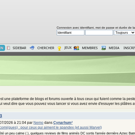
Connexion avec identifiant, mot de passe et durée de l
JEUX
E
N
SIDEBAR
CHERCHER
MEMBRES
MEDIA
INSCR
st une plateforme de blogs et forums ouverte à tous ceux qui fuient comme la peste l
ui veut dire que vous pouvez vous lancer si vous avez envie d'essuyer les plâtres a
3
07/2026 à 21:04 par
Nemo
dans
Cynarhum²
comi(ques) : pour ceux qui aiment le spandex (et aussi Marvel)
été un peu calme ( ), quelques reviews de films animés DC sortis l'année dernière.Aztec Bat