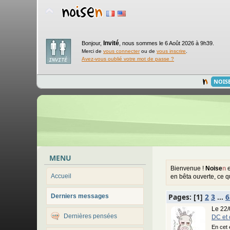
Invité
Bonjour,
,
nous sommes le 6 Août 2026 à 9h39.
Merci de
vous connecter
ou de
vous inscrire
.
Avez-vous oublié votre mot de passe ?
NOIS
MENU
Bienvenue !
Noise
n
e
Accueil
en bêta ouverte, ce q
Pages: [
1
]
2
3
...
6
Derniers messages
Le 22/
Dernières pensées
DC et 
En cet 