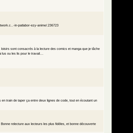
etwork.c...-in-patlabor-ezy-anime/.236723
es loisirs sont consacrés à la lecture des comics et manga que je tâche
s ou les lis pour le travail....
is en train de taper ça entre deux lignes de code, tout en écoutant un
. Bonne relecture aux lecteurs les plus fidèles, et bonne découverte