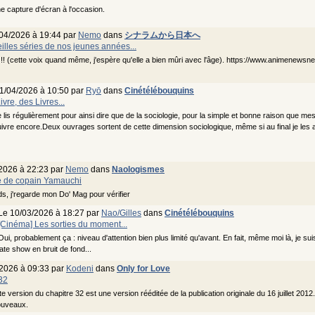
ne capture d'écran à l'occasion.
04/2026 à 19:44 par
Nemo
dans
シナラムから日本へ
eilles séries de nos jeunes années...
!! (cette voix quand même, j'espère qu'elle a bien mûri avec l'âge). https://www.animenewsn
1/04/2026 à 10:50 par
Ryō
dans
Cinétélébouquins
ivre, des Livres...
 lis régulièrement pour ainsi dire que de la sociologie, pour la simple et bonne raison que m
ivre encore.Deux ouvrages sortent de cette dimension sociologique, même si au final je les ai lu
2026 à 22:23 par
Nemo
dans
Naologismes
té de copain Yamauchi
nds, j'regarde mon Do' Mag pour vérifier
Le 10/03/2026 à 18:27 par
Nao/Gilles
dans
Cinétélébouquins
[Cinéma] Les sorties du moment...
Oui, probablement ça : niveau d'attention bien plus limité qu'avant. En fait, même moi là, je su
late show en bruit de fond...
2026 à 09:33 par
Kodeni
dans
Only for Love
32
version du chapitre 32 est une version rééditée de la publication originale du 16 juillet 2012
ouveaux.