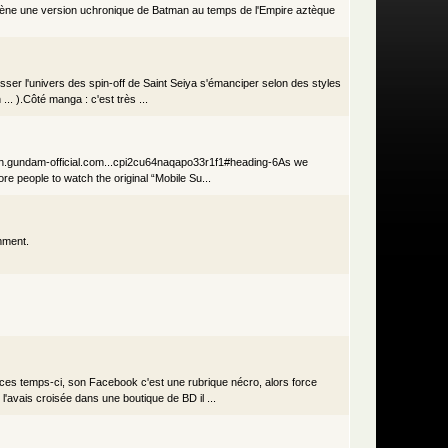
cène une version uchronique de Batman au temps de l'Empire aztèque
ser l'univers des spin-off de Saint Seiya s'émanciper selon des styles
.. ).Côté manga : c'est très ...
//en.gundam-official.com...cpi2cu64naqapo33r1f1#heading-6As we
 people to watch the original “Mobile Su...
omment.
 ces temps-ci, son Facebook c'est une rubrique nécro, alors force
 l'avais croisée dans une boutique de BD il ...