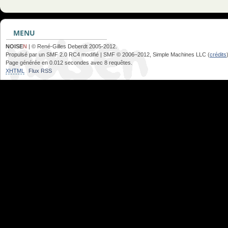
MENU
NOISE
N
| © René-Gilles Deberdt 2005-2012.
Propulsé par un SMF 2.0 RC4 modifié | SMF © 2006–2012, Simple Machines LLC (
crédits
Page générée en 0.012 secondes avec 8 requêtes.
XHTML
Flux RSS