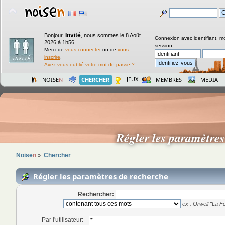
Invité
Bonjour,
,
nous sommes le 8 Août
Connexion avec identifiant, m
2026 à 1h56.
session
Merci de
vous connecter
ou de
vous
inscrire
.
Avez-vous oublié votre mot de passe ?
JEUX
NOISE
N
CHERCHER
MEMBRES
MEDIA
Régler les paramètre
Noise
n
Chercher
»
Régler les paramètres de recherche
Rechercher:
ex :
Orwell "La Fe
Par l'utilisateur: