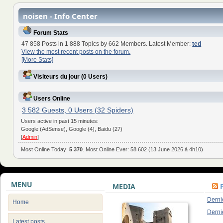
noisen - Info Center
Forum Stats
47 858 Posts in 1 888 Topics by 662 Members. Latest Member:
ted
View the most recent posts on the forum.
[More Stats]
Visiteurs du jour (0 Users)
Users Online
3 582 Guests, 0 Users (32 Spiders)
Users active in past 15 minutes:
Google (AdSense), Google (4), Baidu (27)
[
Admin
]
Most Online Today:
5 370
. Most Online Ever: 58 602 (13 June 2026 à 4h10)
MENU
MEDIA
Derni
Home
Derni
Latest posts