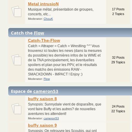
Metal intrusioN
Musique métal, présentation de groupes,
17 Posts
concerts, etc...
2 Topics
Moderator:
ChouK
Catch the
Flow
Catch-The-Flow
Catch = Attraper = Catch = Wrestling ^^' Vous
trouverez ici toutes les news (dans la mesures
du possible) les dernières infos de la WWE et
32 Posts
de la TNA principalement, les éventuelles
29 Topics
spoilers et plan pour les PPV, et le résultats
des matchs des émissions RAW -
SMACKDOWN - IMPACT ! Enjoy :)
Moderator:
Flow
Espace de
cameron53
buffy saison 8
Synopsis: Sunnydale vient de disparaître, que
24 Posts
vont faire Buffy et les autres? de nouvelles
22 Topics
aventures les attendent!
Moderator:
cameron53
buffy saison 9
Synopsis: On retrouvre les Scoubis, qui ont