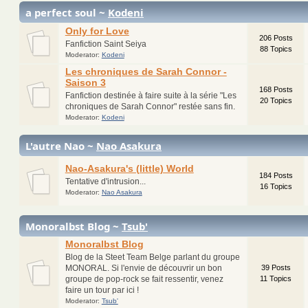
a perfect soul ~
Kodeni
Only for Love
206 Posts
Fanfiction Saint Seiya
88 Topics
Moderator:
Kodeni
Les chroniques de Sarah Connor -
Saison 3
168 Posts
Fanfiction destinée à faire suite à la série "Les
20 Topics
chroniques de Sarah Connor" restée sans fin.
Moderator:
Kodeni
L'autre Nao ~
Nao Asakura
Nao-Asakura's (little) World
184 Posts
Tentative d'intrusion...
16 Topics
Moderator:
Nao Asakura
Monoralbst Blog ~
Tsub'
Monoralbst Blog
Blog de la Steet Team Belge parlant du groupe
MONORAL. Si l'envie de découvrir un bon
39 Posts
groupe de pop-rock se fait ressentir, venez
11 Topics
faire un tour par ici !
Moderator:
Tsub'