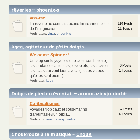
rêveries ~
phoenix-s
vox-mei
La rêverie ne connaît aucune limite sinon celle
110 Posts
de l'imagination...
11 Topics
Moderators:
vincz
,
phoenix-s
kgeg
, agitateur de p'tits doigts.
Welcome Spinner !
Un blog sur le yoyo, ce que c'est, son histoire,
les tendances actuelles, les objets, les tricks et
6 Posts
les actus qui vont bien avec ! ( et des vidéos
1 Topics
qu'elles sont bien ! )
Moderator:
kgeg
Doigts de pied en éventail ~
arountazievjuniorbis
Caribéalismes
Voyages tropicaux et sous-marins
62 Posts
d'arountazievjuniorbis...
6 Topics
Moderator:
arountazievjuniorbis
Choukroute à la musique ~
ChouK