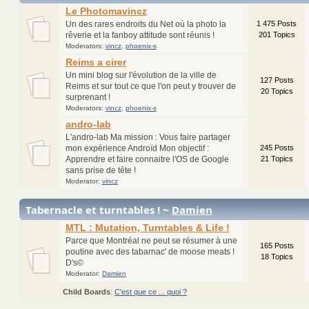
Le Photomavincz
Un des rares endroits du Net où la photo la
1 475 Posts
rêverie et la fanboy attitude sont réunis !
201 Topics
Moderators:
vincz
,
phoenix-s
Reims a cirer
Un mini blog sur l'évolution de la ville de
127 Posts
Reims et sur tout ce que l'on peut y trouver de
20 Topics
surprenant !
Moderators:
vincz
,
phoenix-s
andro-lab
L'andro-lab Ma mission : Vous faire partager
mon expérience Androïd Mon objectif :
245 Posts
Apprendre et faire connaitre l'OS de Google
21 Topics
sans prise de tête !
Moderator:
vincz
Tabernacle et turntables ! ~
Damien
MTL : Mutation, Turntables & Life !
Parce que Montréal ne peut se résumer à une
165 Posts
poutine avec des tabarnac' de moose meats !
18 Topics
D's©
Moderator:
Damien
Child Boards
:
C'est que ce ... quoi ?