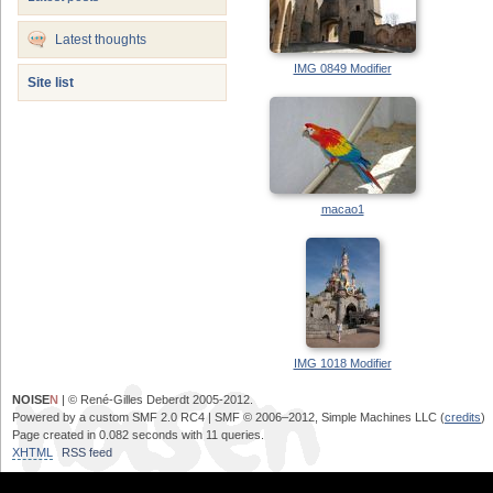
Latest thoughts
IMG 0849 Modifier
Site list
macao1
IMG 1018 Modifier
NOISE
N
| © René-Gilles Deberdt 2005-2012.
Powered by a custom SMF 2.0 RC4 | SMF © 2006–2012, Simple Machines LLC (
credits
)
Page created in 0.082 seconds with 11 queries.
XHTML
RSS feed