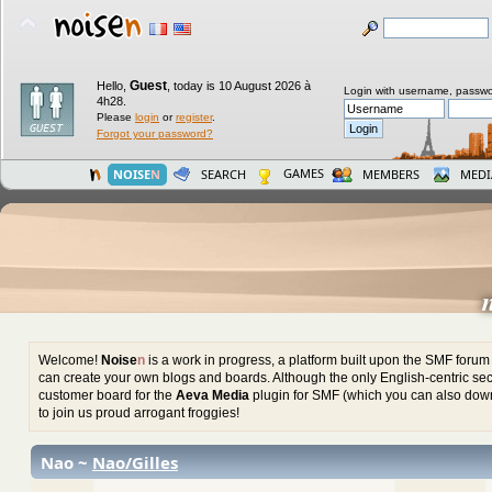
Guest
Hello,
,
today is 10 August 2026 à
Login with username, passwo
4h28.
Please
login
or
register
.
Forgot your password?
GAMES
NOISE
N
SEARCH
MEMBERS
MEDI
Welcome!
Noise
n
is a work in progress, a platform built upon the SMF foru
can create your own blogs and boards. Although the only English-centric sect
customer board for the
Aeva Media
plugin for SMF (which you can also down
to join us proud arrogant froggies!
Nao ~
Nao/Gilles