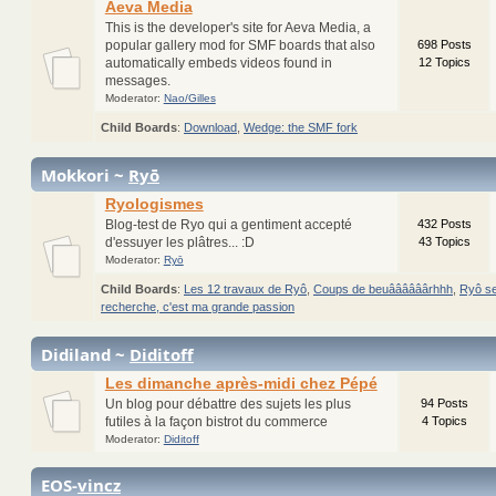
Aeva Media
This is the developer's site for Aeva Media, a
popular gallery mod for SMF boards that also
698 Posts
automatically embeds videos found in
12 Topics
messages.
Moderator:
Nao/Gilles
Child Boards
:
Download
,
Wedge: the SMF fork
Mokkori ~
Ryō
Ryologismes
Blog-test de Ryo qui a gentiment accepté
432 Posts
d'essuyer les plâtres... :D
43 Topics
Moderator:
Ryō
Child Boards
:
Les 12 travaux de Ryô
,
Coups de beuâââââârhhh
,
Ryô se
recherche, c'est ma grande passion
Didiland ~
Diditoff
Les dimanche après-midi chez Pépé
Un blog pour débattre des sujets les plus
94 Posts
futiles à la façon bistrot du commerce
4 Topics
Moderator:
Diditoff
EOS-
vincz