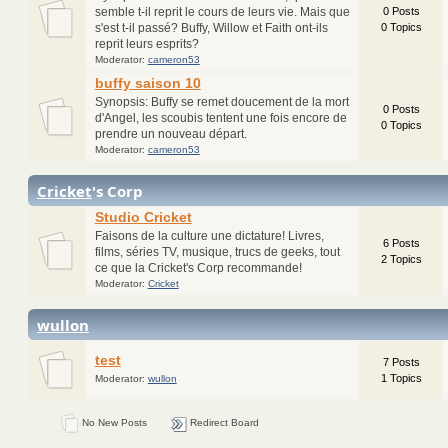
semble t-il reprit le cours de leurs vie. Mais que
0 Posts
s'est t-il passé? Buffy, Willow et Faith ont-ils
0 Topics
reprit leurs esprits?
Moderator:
cameron53
buffy saison 10
Synopsis: Buffy se remet doucement de la mort
0 Posts
d'Angel, les scoubis tentent une fois encore de
0 Topics
prendre un nouveau départ.
Moderator:
cameron53
Cricket
's Corp
Studio Cricket
Faisons de la culture une dictature! Livres,
6 Posts
films, séries TV, musique, trucs de geeks, tout
2 Topics
ce que la Cricket's Corp recommande!
Moderator:
Cricket
wullon
test
7 Posts
1 Topics
Moderator:
wullon
No New Posts
Redirect Board