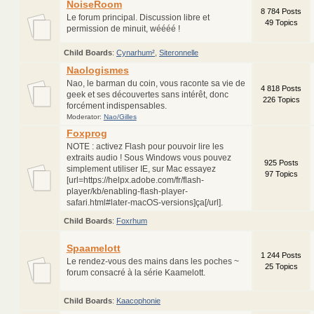
NoiseRoom
8 784 Posts
Le forum principal. Discussion libre et
49 Topics
permission de minuit, wéééé !
Child Boards
:
Cynarhum²
,
Siteronnelle
Naologismes
Nao, le barman du coin, vous raconte sa vie de
4 818 Posts
geek et ses découvertes sans intérêt, donc
226 Topics
forcément indispensables.
Moderator:
Nao/Gilles
Foxprog
NOTE : activez Flash pour pouvoir lire les
extraits audio ! Sous Windows vous pouvez
925 Posts
simplement utiliser IE, sur Mac essayez
97 Topics
[url=https://helpx.adobe.com/fr/flash-
player/kb/enabling-flash-player-
safari.html#later-macOS-versions]ça[/url].
Child Boards
:
Foxrhum
Spaamelott
1 244 Posts
Le rendez-vous des mains dans les poches ~
25 Topics
forum consacré à la série Kaamelott.
Child Boards
:
Kaacophonie