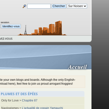
a session
IVEZ-VOUS
Accueil
ate your own blogs and boards. Although the only English-
oad here), feel free to join us proud arrogant froggies!
S PLUMES ET DES ÉPÉES
Only for Love >
Chapitre 87
Naologismes >
L'actualité de copain Yamauchi