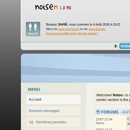
Invité
Bonjour,
,
nous sommes le 6 Août 2026 à 2h22.
Merci de
vous connecter
ou de
vous inscrire
.
Avez-vous oublié votre mot de passe ?
NOIS
MENU
Welcome!
Noise
n
is 
Accueil
centric section is the
Derniers messages
FORUMS
- AU
C
22/07 21:04
Dernières pensées
Nemo
s
07/07 13:17