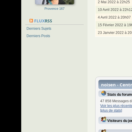
2 Mai 2022 à 22h25
Provence 167
10 Avril 2022 à 22h1
4 Avril 2022 à 20h07
FLUX
RSS
15 Février 2022 à 1
Derniers Sujets
23 Janvier 2022 à 2
Derniers Posts
noisen - Cent
Stats du forum
47 858 Messages d
Voir les plus récen
[plus de stats]
Visiteurs du j