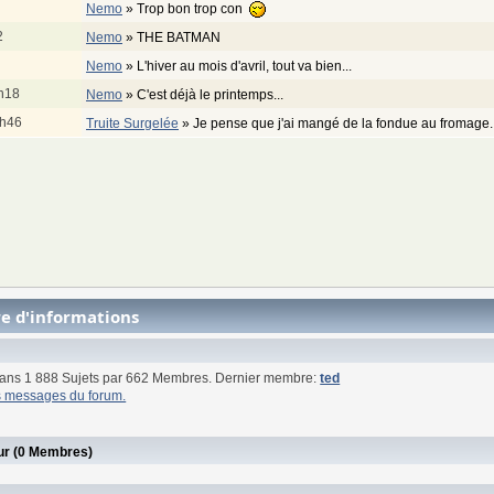
Nemo
»
Trop bon trop con
2
Nemo
»
THE BATMAN
Nemo
»
L'hiver au mois d'avril, tout va bien...
9h18
Nemo
»
C'est déjà le printemps...
0h46
Truite Surgelée
»
Je pense que j'ai mangé de la fondue au fromage
re d'informations
ans 1 888 Sujets par 662 Membres. Dernier membre:
ted
ts messages du forum.
our (0 Membres)