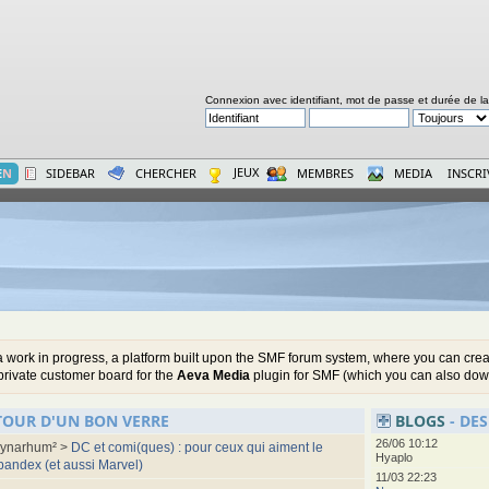
Connexion avec identifiant, mot de passe et durée de l
JEUX
E
N
SIDEBAR
CHERCHER
MEMBRES
MEDIA
INSCR
a work in progress, a platform built upon the SMF forum system, where you can cre
 private customer board for the
Aeva Media
plugin for SMF (which you can also downl
TOUR D'UN BON VERRE
BLOGS
- DE
26/06 10:12
ynarhum² >
DC et comi(ques) : pour ceux qui aiment le
Hyaplo
pandex (et aussi Marvel)
11/03 22:23