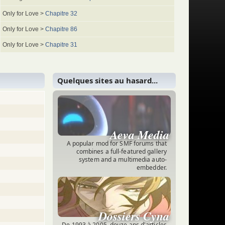
Only for Love >
Chapitre 32
Only for Love >
Chapitre 86
Only for Love >
Chapitre 31
Quelques sites au hasard...
(
Tous les sites
)
Aeva Media
A popular mod for SMF forums that
combines a full-featured gallery
system and a multimedia auto-
embedder.
Dossiers Cyna
De 1993 à 2005, douze ans d'articles