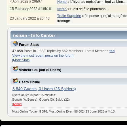
4 April 2022 à 20h07
Nemo
»
L'hiver au mois d'avril, tout va bien...
15 February 2022 à 19h18
Nemo
»
C'est déjà le printemps...
Truite Surgelée
»
Je pense que j'ai mangé de
23 January 2022 à 20h46
fromage.
noisen - Info Center
Forum Stats
47 858 Posts in 1 888 Topics by 662 Members. Latest Member:
ted
View the most recent posts on the forum.
[More Stats]
Visiteurs du jour (0 Users)
Users Online
3 840 Guests, 0 Users (26 Spiders)
Users active in past 15 minutes:
Google (AdSense), Google (3), Baidu (22)
[
Admin
]
Most Online Today:
5 370
. Most Online Ever: 58 602 (13 June 2026 à 4h10)