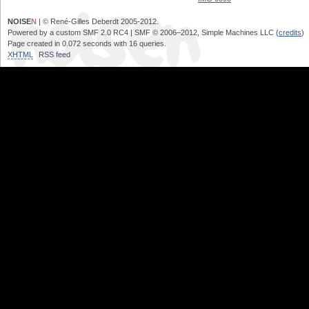
NOISE
N
| © René-Gilles Deberdt 2005-2012.
Powered by a custom SMF 2.0 RC4 | SMF © 2006–2012, Simple Machines LLC (
credits
)
Page created in 0.072 seconds with 16 queries.
XHTML
RSS feed