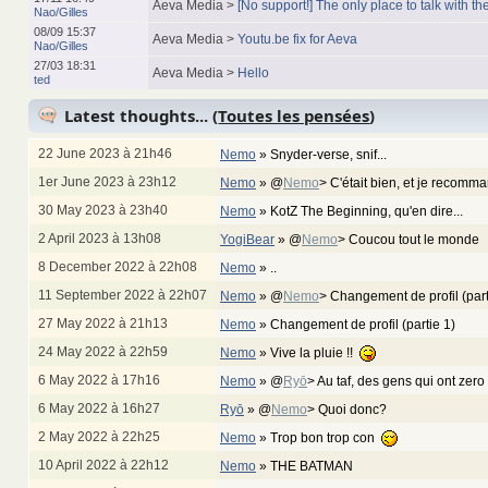
Aeva Media >
[No support!] The only place to talk with the
Nao/Gilles
08/09 15:37
Aeva Media >
Youtu.be fix for Aeva
Nao/Gilles
27/03 18:31
Aeva Media >
Hello
ted
Latest thoughts... (
Toutes les pensées
)
22 June 2023 à 21h46
Nemo
»
Snyder-verse, snif...
1er June 2023 à 23h12
Nemo
»
@
Nemo
> C'était bien, et je recom
30 May 2023 à 23h40
Nemo
»
KotZ The Beginning, qu'en dire...
2 April 2023 à 13h08
YogiBear
»
@
Nemo
> Coucou tout le monde
8 December 2022 à 22h08
Nemo
»
..
11 September 2022 à 22h07
Nemo
»
@
Nemo
> Changement de profil (par
27 May 2022 à 21h13
Nemo
»
Changement de profil (partie 1)
24 May 2022 à 22h59
Nemo
»
Vive la pluie !!
6 May 2022 à 17h16
Nemo
»
@
Ryō
> Au taf, des gens qui ont zero
6 May 2022 à 16h27
Ryō
»
@
Nemo
> Quoi donc?
2 May 2022 à 22h25
Nemo
»
Trop bon trop con
10 April 2022 à 22h12
Nemo
»
THE BATMAN