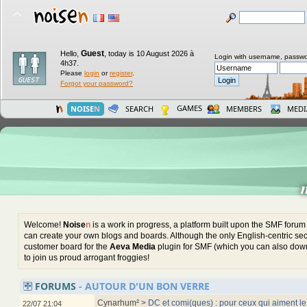
Guest
Hello,
,
today is 10 August 2026 à
Login with username, passwo
4h37.
Please
login
or
register
.
Forgot your password?
GAMES
NOISE
N
SEARCH
MEMBERS
MEDI
Welcome!
Noise
n
is a work in progress, a platform built upon the SMF foru
can create your own blogs and boards. Although the only English-centric sect
customer board for the
Aeva Media
plugin for SMF (which you can also down
to join us proud arrogant froggies!
FORUMS
- AUTOUR D'UN BON VERRE
Cynarhum² >
DC et comi(ques) : pour ceux qui aiment le
22/07 21:04