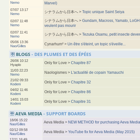
Nemo
Marvel)
07/07 13:17
シナラムから日本へ >
Topic unique Saint Seiya
Nemo
シナラムから日本へ >
Gundam, Macross, Yamato, LoGH, 
02/07 11:48
Nemo
veulent pas mourir
02/07 11:41
シナラムから日本へ >
Tezuka Osamu, petit insecte deve
Nemo
05/06 13:36
Cynarhum² >
Un être s'éteint, un topic s'éveille...
Nao/Gilles
BLOGS
- DES PLUMES ET DES ÉPÉES
26/06 10:12
Only for Love >
Chapitre 87
Hyaplo
11/03 22:23
Naologismes >
L'actualité de copain Yamauchi
Nemo
21/02 09:33
Only for Love >
Chapitre 32
Kodeni
04/02 11:46
Only for Love >
Chapitre 86
Kodeni
14/01 15:03
Only for Love >
Chapitre 31
Kodeni
AEVA MEDIA
- SUPPORT BOARDS
18/06 15:22
Aeva Media >
NEW METHOD for purchasing Aeva Media
Nao/Gilles
02/12 09:58
Aeva Media >
YouTube fix for Aeva Media (May 2015)
Nao/Gilles
17/11 16:49