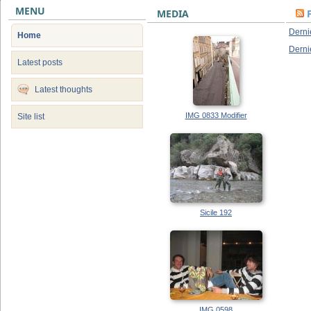
MENU
MEDIA
Derni
Home
Derni
Latest posts
Latest thoughts
IMG 0833 Modifier
Site list
Sicile 192
IMG 0598