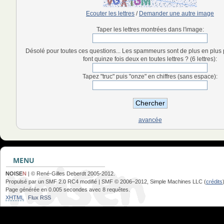
Ecouter les lettres
/
Demander une autre image
Taper les lettres montrées dans l'image:
Désolé pour toutes ces questions... Les spammeurs sont de plus en plus
font quinze fois deux en toutes lettres ? (6 lettres):
Tapez "truc" puis "onze" en chiffres (sans espace):
avancée
MENU
NOISE
N
| © René-Gilles Deberdt 2005-2012.
Propulsé par un SMF 2.0 RC4 modifié | SMF © 2006–2012, Simple Machines LLC (
crédits
Page générée en 0.005 secondes avec 8 requêtes.
XHTML
Flux RSS