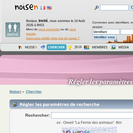
Invité
Bonjour,
,
nous sommes le 10 Août
Connexion avec identifiant, 
2026 à 8h53.
session
Merci de
vous connecter
ou de
vous
inscrire
.
Avez-vous oublié votre mot de passe ?
JEUX
NOISE
N
CHERCHER
MEMBRES
MEDIA
Régler les paramètre
Noise
n
Chercher
»
Régler les paramètres de recherche
Rechercher:
ex :
Orwell "La Ferme des animaux" -film