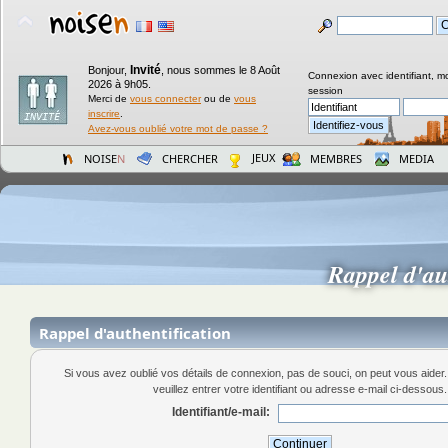
Invité
Bonjour,
,
nous sommes le 8 Août
Connexion avec identifiant, m
2026 à 9h05.
session
Merci de
vous connecter
ou de
vous
inscrire
.
Avez-vous oublié votre mot de passe ?
JEUX
NOISE
N
CHERCHER
MEMBRES
MEDIA
Rappel d'au
Rappel d'authentification
Si vous avez oublié vos détails de connexion, pas de souci, on peut vous aide
veuillez entrer votre identifiant ou adresse e-mail ci-dessous.
Identifiant/e-mail: