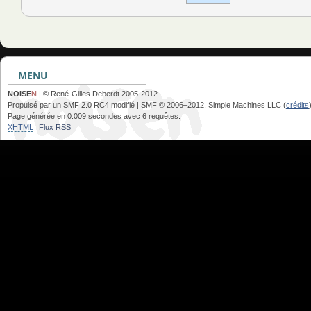
MENU
NOISE
N
| © René-Gilles Deberdt 2005-2012.
Propulsé par un SMF 2.0 RC4 modifié | SMF © 2006–2012, Simple Machines LLC (
crédits
Page générée en 0.009 secondes avec 6 requêtes.
XHTML
Flux RSS