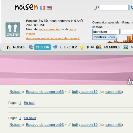
Invité
Bonjour,
,
nous sommes le 9 Août
Connexion avec identifiant, 
2026 à 15h41.
session
Merci de
vous connecter
ou de
vous
inscrire
.
Avez-vous oublié votre mot de passe ?
JEUX
NOISE
N
CE BLOG
CHERCHER
MEMBRES
M
b
Noise
n
Espace de cameron53
buffy saison 10
»
»
(par
cameron53
)
Pages:
1
En bas
Pages:
1
En haut
Noise
n
Espace de cameron53
buffy saison 10
»
»
(par
cameron53
)