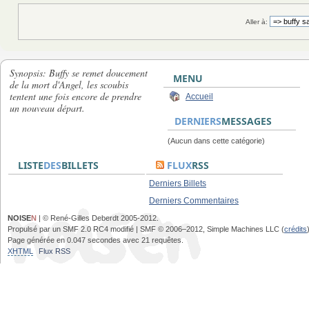
Aller à:
Synopsis: Buffy se remet doucement
MENU
de la mort d'Angel, les scoubis
tentent une fois encore de prendre
Accueil
un nouveau départ.
DERNIERS
MESSAGES
(Aucun dans cette catégorie)
LISTE
DES
BILLETS
FLUX
RSS
Derniers Billets
Derniers Commentaires
NOISE
N
| © René-Gilles Deberdt 2005-2012.
Propulsé par un SMF 2.0 RC4 modifié | SMF © 2006–2012, Simple Machines LLC (
crédits
Page générée en 0.047 secondes avec 21 requêtes.
XHTML
Flux RSS